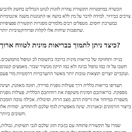
הכשרה במיומנויות תקשורת עוזרת לזוגות לנווט הבדלים בחשק ולהביע
צרכים בבירור. למידה לדבר על מין ללא בושה או התגוננות משנה אינטימיות
במערכת יחסים. מטפלים רבים מלמדים מסגרות תקשורת ספציפיות
שהופכות שיחות אלו לקלות ופרודוקטיביות יותר.
כיצד ניתן לתמוך בבריאות מינית לטווח ארוך?
בנייה ותחזוקה של בריאות מינית כרוכה בתשומת לב וטיפול מתמשכים.
חשבו על זה כמו טיפול בגינה ולא כמו תיקון מכשיר שבור. מאמצים קטנים
ועקביים יוצרים תוצאות טובות יותר מאשר התערבויות דרמטיות מדי פעם.
תעדיפו בריאות כללית דרך פעילות גופנית סדירה, תזונה מאוזנת, ושינה
מספקת. בריאותכם המינית משקפת את רווחתכם הכללית. פעילות גופנית
משפרת במיוחד את זרימת הדם, מצב הרוח, וסיבולת. אכילה טובה תומכת
בייצור הורמונים ובאנרגיה. שינה מאפשרת לגוף שלכם להתחדש. יסודות אלו
חשובים ביותר.
שמרו על תקשורת פתוחה עם בן/בת הזוג שלכם לגבי תשוקות, גבולות,