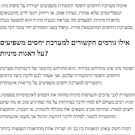
איכות מערכת היחסים ודפוסי תקשורת משפיעים ישירות על סיפוק מיני.
קונפליקטים שלא נפתרו, בעיות אמון, או ריחוק רגשי לרוב מתבטאים
כדאגות מיניות. לפעמים מה שנראה כבעיה מינית הוא למעשה בעיה
במערכת היחסים המתבטאת פיזית. טיפול בשני הממדים יחד עובד הכי טוב.
אילו גורמים הקשורים למערכת יחסים משפיעים
על דאגות מיניות?
תפקוד מיני אינו מתרחש בבידוד. הוא מתרחש בהקשר של דינמיקות מערכת
היחסים ודפוסי התקשורת שלכם. אני אעזור לכם להבין כיצד גורמים
הקשורים למערכת יחסים משפיעים על בריאות אינטימית.
תקשורת לגבי צרכים והעדפות מיניות מהווה את הבסיס לאינטימיות מספקת.
זוגות רבים מעולם לא למדו לדבר בפתיחות על מה שמרגיש טוב או מה שהם
רוצים לנסות. שתיקה סביב נושאים אלו מובילה להנחות, אי הבנות, והחמצת
הזדמנויות לקשר. למידה לדבר דורשת תרגול אך משנה אינטימיות.
רמות חשק שאינן תואמות בין בני זוג יוצרות אחת מהדאגות הנפוצות ביותר