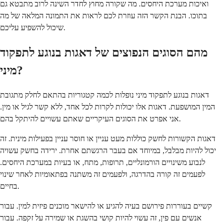
ואיכות מערכת היחסים. מה שקורה מחוץ לחדר השינה לרוב מתבטא גם
בתוכו. הבנת הקשר הזה עוזרת לכם לראות את התמונה המלאה של מה
שיכול להשפיע עליכם.
מהם הסוגים הנפוצים של דאגות בנוגע לתפקוד
מיני?
דאגות בנוגע לתפקוד מיני נופלות לכמה קטגוריות בהתאם לחלק מתגובת
המין המושפעת. דאגות אלו יכולות לקרות לכל אחד, ללא קשר לגיל או מין.
אני אפרט את הסוגים העיקריים שאתם עשויים להיתקל בהם.
דאגות הקשורות לחשק כוללות מעט עניין או חוסר עניין בפעילות מינית. זה
יכול להיות מבלבל, במיוחד אם בעבר הרגשתם אחרת. ירידה בחשק עשויה
לנבוע משינויים הורמונליים, תרופות, מתח, או בעיות במערכת היחסים.
לפעמים זה קורה בהדרגה, ולפעמים זה משתנה בפתאומיות לאחר שינוי
בחיים.
קשיים בעוררות פירושם בעיה להגיע או להישאר מוכנים פיזית למין. עבור
אנשים עם פין, זה עשוי להיות קושי בהשגת או שמירה על זקפה. עבור