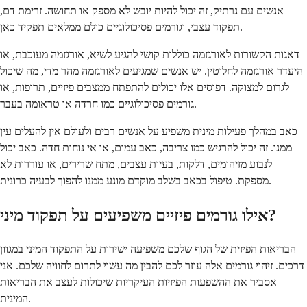
אנשים עם נרתיק, זה יכול להיות יובש לא מספק או תחושה. זרימת דם,
תפקוד עצבי, וגורמים פסיכולוגיים כולם ממלאים תפקיד כאן.
דאגות הקשורות לאורגזמה כוללות קושי להגיע לשיא, אורגזמה מעוכבת, או
היעדר אורגזמה לחלוטין. יש אנשים שמגיעים לאורגזמה מהר מדי, מה שיכול
לגרום למצוקה. דפוסים אלו יכולים להתפתח ממצבים פיזיים, תרופות, או
גורמים פסיכולוגיים כמו חרדה או טראומה בעבר.
כאב במהלך פעילות מינית משפיע על אנשים רבים ולעולם אין להעלים עין
ממנו. זה יכול להרגיש כמו צריבה, כאב עמום, או אי נוחות חדה. כאב יכול
לנבוע מזיהומים, דלקות, בעיות עצבים, מתח שרירים, או עוררות לא
מספקת. טיפול בכאב בשלב מוקדם מונע ממנו להפוך לבעיה כרונית.
אילו גורמים פיזיים משפיעים על תפקוד מיני?
הבריאות הפיזית של הגוף שלכם משפיעה ישירות על התפקוד המיני במגוון
דרכים. זיהוי גורמים אלה עוזר לכם להבין מה עשוי לתרום לחוויה שלכם. אני
אסביר את ההשפעות הפיזיות העיקריות שיכולות לעצב את הבריאות
המינית.