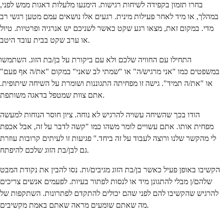
בחרו תזמון בקפידה לשיחות רגישות. הימנעו מלעלות דאגות ממש לפני,
במהלך, או מיד לאחר פעילות מינית. רגעים אלו נושאים עמם מטען רגשי רב
מדי. במקום זאת, מצאו רגע שקט כאשר לשניכם יש אנרגיה ופרטיות. טיול
או ערב שקט בבית עובד היטב.
התחילו עם החוויה שלכם ולא עם ביקורת על בן/בת הזוג. השתמשו
במשפטים כמו "אני מרגיש/ה" או "שמתי לב שאני" במקום "את/ה אף פעם"
או "את/ה תמיד". גישה זו מפחיתה התגוננות ושומרת על השיחה שיתופית.
אתם צוות שמטפל בדאגה משותפת.
הודו בכך שהשיחה עשויה להרגיש לא נוחה. ציון חוסר הנוחות למעשה
מפחית אותו. אתם עשויים לומר משהו כמו "קשה לדבר על זה, אבל אכפת
לי מהקשר שלנו ורוצה לעבוד על זה ביחד." פגיעות זו לעיתים קרובות עוזרת
גם לבן/בת הזוג שלכם להיפתח.
הקשיבו באופן פעיל כאשר בן/בת הזוג מגיבים/ות. נסו להבין את נקודת המבט
שלהם/ן מבלי להתגונן מיד או לנסות לפתור בעיות. לפעמים אנשים צריכים
להרגיש שהקשיבו להם לפני שהם יכולים להתקדם לפתרונות. השתקפות של
מה שאתם שומעים מראה שאתם באמת מקשיבים.