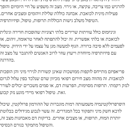
להרגיש כמו צריבה, עקיצה, או גירוי. מצב זה משפיע על חיי היומיום והופך
פעילות מינית לכואבת. אבחנה כוללת שלילת זיהומים ומצבים אחרים.
הטיפול משלב גישות הכוללות תרופות, טיפול, ופיזיותרפיה.
וגיניזמוס כולל עוויתות שרירים בלתי רצוניות שהופכות חדירה וגינלית
לכואבת או בלתי אפשרית. זה יכול להתפתח לאחר טראומה, זיהום, או
לפעמים ללא סיבה ברורה. הגוף למעשה מגן על עצמו על ידי הידוק. טיפול
עם פיזיותרפיה מיוחדת וייעוץ עוזר לרוב האנשים להתגבר על מצב זה
בהדרגה.
פריאפיזם מתייחס לזקפות ממושכות שאינן קשורות לגירוי מיני והן הופכות
לכואבות. זה מהווה מצב חירום רפואי מכיוון שדם שנלכד בפין עלול לגרום
לנזק רקמתי. תרופות מסוימות, הפרעות דם, או סמים משכרים יכולים לעורר
זאת. טיפול רפואי מיידי מונע נזק קבוע.
היפרפרולקטינמיה משמעותה רמות מוגברות של ההורמון פרולקטין, שיכול
לדכא חשק מיני ותפקוד בכל המגדרים. זה עשוי לנבוע מגידולים בבלוטת
יותרת המוח, תרופות, או מצבים אחרים. בדיקות דם מאבחנות מצב זה,
והטיפול מתמקד בגורם הבסיסי.