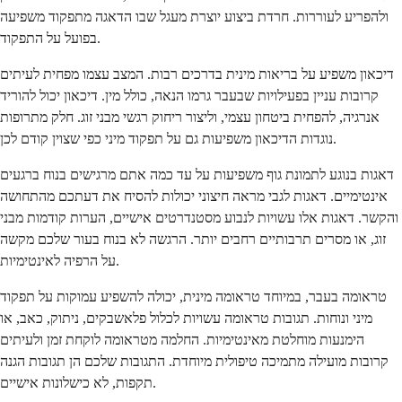
ולהפריע לעוררות. חרדת ביצוע יוצרת מעגל שבו הדאגה מתפקוד משפיעה
בפועל על התפקוד.
דיכאון משפיע על בריאות מינית בדרכים רבות. המצב עצמו מפחית לעיתים
קרובות עניין בפעילויות שבעבר גרמו הנאה, כולל מין. דיכאון יכול להוריד
אנרגיה, להפחית ביטחון עצמי, וליצור ריחוק רגשי מבני זוג. חלק מתרופות
נוגדות הדיכאון משפיעות גם על תפקוד מיני כפי שצוין קודם לכן.
דאגות בנוגע לתמונת גוף משפיעות על עד כמה אתם מרגישים בנוח ברגעים
אינטימיים. דאגות לגבי מראה חיצוני יכולות להסיח את דעתכם מהתחושה
והקשר. דאגות אלו עשויות לנבוע מסטנדרטים אישיים, הערות קודמות מבני
זוג, או מסרים תרבותיים רחבים יותר. הרגשה לא בנוח בעור שלכם מקשה
על הרפיה לאינטימיות.
טראומה בעבר, במיוחד טראומה מינית, יכולה להשפיע עמוקות על תפקוד
מיני ונוחות. תגובות טראומה עשויות לכלול פלאשבקים, ניתוק, כאב, או
הימנעות מוחלטת מאינטימיות. החלמה מטראומה לוקחת זמן ולעיתים
קרובות מועילה מתמיכה טיפולית מיוחדת. התגובות שלכם הן תגובות הגנה
תקפות, לא כישלונות אישיים.