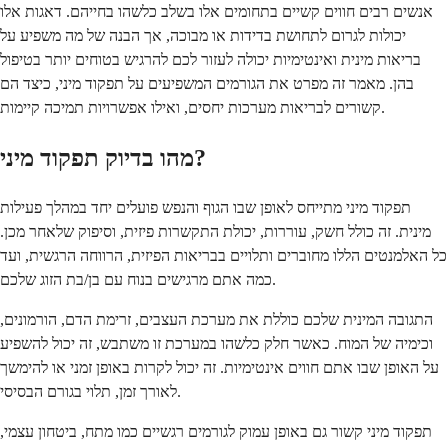
אנשים רבים חווים קשיים בתחומים אלו בשלב כלשהו בחייהם. דאגות אלו
יכולות לגרום לתחושת בדידות או מבוכה, אך הבנה של מה משפיע על
בריאות מינית ואינטימיות יכולה לעזור לכם להרגיש בטוחים יותר בטיפול
בהן. מאמר זה מפרט את הגורמים המשפיעים על תפקוד מיני, כיצד הם
קשורים לבריאות מערכות יחסים, ואילו אפשרויות תמיכה קיימות.
מהו בדיוק תפקוד מיני?
תפקוד מיני מתייחס לאופן שבו הגוף והנפש פועלים יחד במהלך פעילות
מינית. זה כולל חשק, עוררות, יכולת התקשרות פיזית, וסיפוק שלאחר מכן.
כל האלמנטים הללו מחוברים ותלויים בבריאות הפיזית, הרווחה הרגשית, ועד
כמה אתם מרגישים בנוח עם בן/בת הזוג שלכם.
התגובה המינית שלכם כוללת את מערכת העצבים, זרימת הדם, הורמונים,
וכימיה של המוח. כאשר חלק כלשהו במערכת זו משתבש, זה יכול להשפיע
על האופן שבו אתם חווים אינטימיות. זה יכול לקרות באופן זמני או להימשך
לאורך זמן, תלוי בגורם הבסיסי.
תפקוד מיני קשור גם באופן עמוק לגורמים רגשיים כמו מתח, ביטחון עצמי,