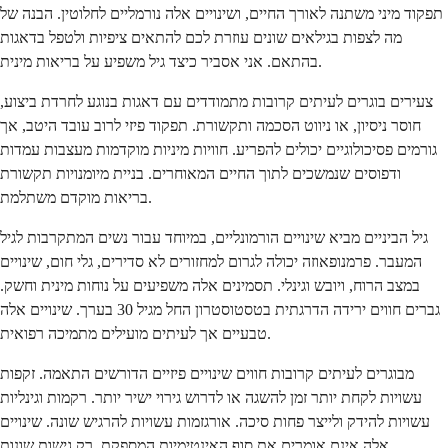
תפקוד מיני משתנה לאורך החיים, ושינויים אלה נורמליים לחלוטין. הבנה של
מה לצפות בגילאים שונים עוזרת לכם להתאים ציפיות ולטפל בדאגות
בהתאם. אני אסביר כיצד גיל משפיע על בריאות מינית.
צעירים בוגרים לעיתים קרובות מתמודדים עם דאגות בנוגע לחרדת ביצוע,
חוסר ניסיון, או ניווט הסכמה ותקשורת. תפקוד פיזי לרוב עובד היטב, אך
גורמים פסיכולוגיים יכולים להפריע. חוויות מיניות מוקדמות מעצבות עמדות
ודפוסים שנמשכים לתוך החיים המאוחרים. בניית מיומנויות תקשורת
בריאות מוקדם משתלמת.
גיל הביניים מביא שינויים הורמונליים, במיוחד עבור נשים המתקרבות לגיל
המעבר. פרמנופאוזה יכולה לגרום למחזורים לא סדירים, גלי חום, שינויים
במצב הרוח, ויובש וגינלי. תסמינים אלה משפיעים על נוחות מינית וחשק.
גברים חווים ירידה הדרגתית בטסטוסטרון החל מגיל 30 בערך. שינויים אלה
טבעיים אך לעיתים מועילים מתמיכה רפואית.
מבוגרים לעיתים קרובות חווים שינויים פיזיים הדורשים התאמה. זקפות
עשויות לקחת יותר זמן להשגה או לדרוש גירוי ישיר יותר. רקמות וגינליות
עשויות להידק ולייצר פחות סיכה. אורגזמות עשויות להרגיש שונה. שינויים
אלה אינם אומרים את סוף האינטימיות המספקת, רק גישות שונות.