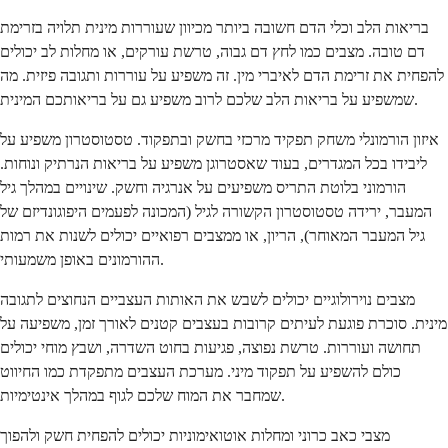
בריאות הלב וכלי הדם חשובה ביותר מכיוון שעוררות מינית תלויה בזרימת
דם טובה. מצבים כמו לחץ דם גבוה, טרשת עורקים, או מחלות לב יכולים
להפחית את זרימת הדם לאיברי מין. זה משפיע על עוררות ותגובה פיזית. מה
שמשפיע על בריאות הלב שלכם לרוב משפיע גם על בריאותכם המינית.
איזון הורמונלי משחק תפקיד מרכזי בחשק ובתפקוד. טסטוסטרון משפיע על
ליבידו בכל המגדרים, בעוד שאסטרוגן משפיע על בריאות הנרתיק ונוחות.
הורמוני בלוטת התריס משפיעים על אנרגיה וחשק. שינויים במהלך גיל
המעבר, ירידה טסטוסטרון הקשורה לגיל (המכונה לפעמים היפוגונדיזם של
גיל המעבר המאוחר), הריון, או ממצבים רפואיים יכולים לשנות את רמות
ההורמונים באופן משמעותי.
מצבים נוירולוגיים יכולים לשבש את האותות העצביים הנחוצים לתגובה
מינית. סוכרת פוגעת לעיתים קרובות בעצבים קטנים לאורך זמן, משפיעה על
תחושה ועוררות. טרשת נפוצה, פגיעות בחוט השדרה, ושבץ מוחי יכולים
כולם להשפיע על תפקוד מיני. מערכת העצבים מתפקדת כמו החיווט
שמחבר את המוח שלכם לגוף במהלך אינטימיות.
מצבי כאב כרוני ומחלות אוטואימוניות יכולים להפחית חשק ולהפוך