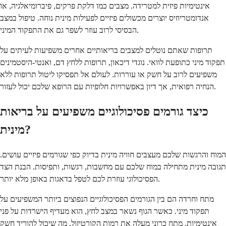
אינטימיות פיזית למטרידה. מצבים כמו דלקת פרקים, פיברומיאלגיה, או
אנדומטריוזיס יוצרים מכשולים פיזיים לפעילות מינית נוחה. טיפול במצב
הבסיסי לרוב עוזר לשפר גם את התפקוד המיני.
תרופות שאתם נוטלים למצבים בריאותיים אחרים משפיעות לעיתים על
תפקוד מיני כתופעת לוואי. נוגדי דיכאון, תרופות ללחץ דם, ואנטי-היסטמינים
משפיעים לרוב על חשק או עוררות. לעולם אל תפסיקו ליטול תרופות ללא
הנחיה רפואית, אך דיון באפשרויות חלופיות עם הרופא שלכם יכול לעזור.
כיצד גורמים פסיכולוגיים משפיעים על בריאות
מינית?
המוח והרגשות שלכם מעצבים חוויה מינית בדיוק כפי שגורמים פיזיים עושים.
תגובה מינית מתחילה במוח שלכם עם מחשבות, רגשות, ותפיסות. הבנת הצד
הפסיכולוגי עוזרת לכם לטפל בדאגות באופן מלא יותר.
מתח וחרדה הם בין הגורמים הפסיכולוגיים הנפוצים ביותר המשפיעים על
תפקוד מיני. כאשר הגוף נשאר במצב לחץ, הוא מעדיף הישרדות על פני
אינטימיות. מתח כרוני מעלה את רמות הקורטיזול, מה שיכול להוריד חשק