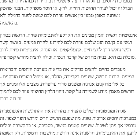
במערכות יחסים. בן זוג אחד רוצה אינטימיות בתדירות גבוהה יותר מהשני.
הבדל זה יכול לעורר תחושות דחייה, לחץ, או חוסר מספיקות. הבנה שחשק
משתנה באופן טבעי בין אנשים עוזרת לכם לגשת לפער בחמלה ולא
בהאשמה.
אינטימיות רגשית ואמון מכינים את הקרקע לאינטימיות פיזית. הרגשת בטחון
רגשי עם בן/בת הזוג שלכם עוזרת לכם להירגע ולהיות פגיעים. כאשר קשר
רגשי נחלש דרך לחצי חיים, קונפליקטים, או הזנחה, אינטימיות פיזית לרוב
סובלת גם היא. בנייה מחדש של קרבה רגשית יכולה להצית מחדש קשר פיזי.
מעברים בחיים ולחצים בודקים את בריאות מערכת היחסים והבריאות
המינית. הורות חדשה, שינויים בקריירה, מחלה, או טיפול בהורים מזדקנים -
כל אלו מרוקנים אנרגיה ומשנים סדרי עדיפויות. מצבים אלו זמניים אך
דורשים מאמץ מודע לשמירה על קשר. זיהוי הלחץ החיצוני עוזר לכם לתמוך
זה בזה דרכו.
שגרה ומונוטוניות יכולים להפחית בהדרגה את ההתרגשות והספונטניות
במערכות יחסים ארוכות טווח. מה שפעם הרגיש חדש ומרגש הופך לצפוי. זה
נורמלי אך ניתן לטיפול. שינויים קטנים בגישה, בסביבה, או בתקשורת יכולים
לרענן את האינטימיות. חדשנות אינה דורשת מחשבות דרמטיות, רק תשומת