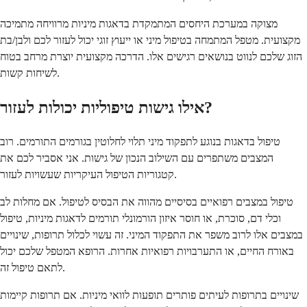
מצוקה במערכת היחסים המתמקדת בדאגות מיניות מרוויחה מתמיכה
מקצועית. מטפל המתמחה בטיפול מיני או ייעוץ זוגי יכול לעזור לכם ולבן/בת
הזוג שלכם לנווט בנושאים רגישים אלו. הדרכה מקצועית יוצרת מרחב בטוח
לשיחות קשות.
אילו גישות טיפוליות יכולות לעזור?
טיפול בדאגות בנוגע לתפקוד מיני תלוי לחלוטין בגורמים התורמים. רוב
המצבים משתפרים עם השילוב הנכון של גישות. אני אסביר לכם את
קטגוריות הטיפול העיקריות שעשויות לעזור.
טיפול במצבים רפואיים בסיסיים מהווה את הבסיס לטיפול. אם מחלות לב
וכלי דם, סוכרת, או חוסר איזון הורמונלי תורמים לדאגות מיניות, טיפול
במצבים אלו לרוב משפר את התפקוד המיני. זה עשוי לכלול תרופות, שינויים
באורח החיים, או התערבויות רפואיות אחרות. הרופא המטפל שלכם יכול
לתאם טיפול זה.
שינויים בתרופות לעיתים פותרים תופעות לוואי מיניות. אם תרופות קיימות