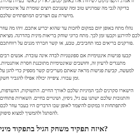
ודאגות. הקצו מקום לשיחות אלו באופן קבוע, לא רק כאשר בעיות עולות.
בדיקה לגבי מה שמרגיש טוב ומה ששניכם רוצים שומרת על אינטימיות
מיושרת עם הצרכים המתפתחים שלכם.
נהלו מתח באופן יזום במקום לחכות עד שהוא יכריע אתכם. זיהו מה עוזר
לכם להירגע וקבעו זמן לכך. מתח כרוני שוחק בריאות מינית בהדרגה. מציאת
פורקנים בריאים כמו תחביבים, טבע, או קשר חברתי מגנים על רווחתכם.
קבעו פגישות אינטימיות אם ספונטניות לבדה אינה עובדת. אנשים רבים
מתנגדים לרעיון זה, וחושבים שאינטימיות מתוכננת חסרת אותנטיות.
למעשה, קביעת פגישות מראה שאתם מעריכים קשר מספיק כדי להגן על
זמן עבורו. ציפייה יכולה אפילו להגביר חשק.
הישארו סקרנים לגבי המיניות שלכם לאורך החיים. התשוקות, ההעדפות,
והתגובות שלכם ישתנו עם גיל, ניסיון, ושינויים בחיים. השארות פתוחים
להתפתחות זו במקום להיצמד לאופן שבו הדברים היו בעבר עוזר לכם
להסתגל ולהמשיך למצוא סיפוק.
איזה תפקיד משחק הגיל בתפקוד מיני?