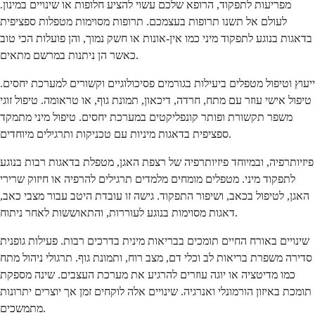
מפריעות לתפקוד, הרופא שלכם עשוי להציע חלופות או שינויים במינון.
לעולם אל תשנו תרופות בעצמכם. תרופות מסוימות מטפלות ספציפית
בדאגות בנוגע לתפקוד מיני כמו אין-אונות או חשק נמוך, והן פועלות הכי טוב
כאשר הן ניתנות במרשם מתאים.
ייעוץ וטיפול מטפלים ביעילות בגורמים פסיכולוגיים וקשורים למערכת יחסים.
טיפול אישי עוזר עם מתח, חרדה, דיכאון, תמונת גוף, או טראומה. טיפול זוגי
משפר תקשורת ופותר קונפליקטים במערכת יחסים. טיפול מיני מתמקד
ספציפית בדאגות מיניות עם טכניקות ותרגילים מיוחדים.
פיזיותרפיה, ובמיוחד פיזיותרפיה של רצפת האגן, מטפלת בדאגות רבות בנוגע
לתפקוד מיני. מטפלים מומחים מלמדים תרגילים להרפיה או חיזוק שרירי
האגן, לטיפול בכאב, ושיפור התפקוד. גישה זו עובדת היטב עבור מצבי כאב,
דאגות מסוימות בנוגע לעוררות, והתאוששות לאחר ניתוח.
שינויים באורח החיים תומכים בבריאות מינית בדרכים רבות. פעילות גופנית
סדירה משפרת בריאות לב וכלי דם, מצב רוח, ותמונת גוף. תרגולי ניהול מתח
כמו מדיטציה או יוגה עוזרים להרגיע את מערכת העצבים. שינה מספקת
תומכת באיזון הורמונלי ואנרגיה. שינויים אלה לוקחים זמן אך יוצרים יתרונות
מתמשכים.