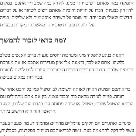
התמקדו במה שאתם רוצים יותר ממנו, לא רק במה שמטריד אתכם. במקום
לדון רק בבעיות, דברו על חוויות חיוביות שאתם רוצים לשחזר או על דברים
חדשים שאולי תנסו יחד. זה שומר על השיחה אופטימית ולא שלילית. בנייה
על חוזקות עובדת טוב יותר מאשר התמקדות בבעיות.
מה כדאי לזכור להמשך?
דאגות בנוגע לתפקוד מיני ומערכות יחסים נוגעות ברוב האנשים בשלב
כלשהו. אתם לא לבד, ודאגות אלו אינן מגדירות אתכם או את מערכת
היחסים שלכם. הבנת הגורמים הרבים המעורבים עוזרת לכם לגשת לדאגות
בבהירות במקום בבושה.
בריאותכם המינית ראויה לאותה תשומת לב וטיפול כמו כל היבט אחר של
רווחה. פנייה לעזרה מראה כוח וכבוד עצמי. בין אם אתם מתחילים עם
הרופא המטפל שלכם, מטפל, או שיחה פתוחה עם בן/בת הזוג שלכם, הצעד
הראשון הזה הוא החשוב ביותר.
שינויים ואתגרים הם חלקים נורמליים מהחיים ומהמיניות. מה שעבד בעבר
עשוי להזדקק להתאמה כעת. גישה לבריאותכם המינית בסקרנות, בסבלנות,