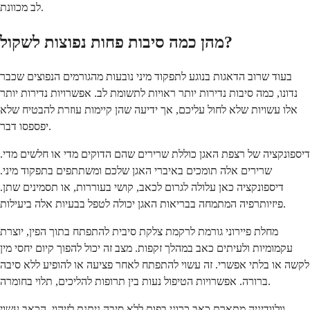
לב מכוונת.
מהן כמה סיבות פחות נפוצות לשקול?
בעוד שרוב הדאגות בנוגע לתפקוד מיני נובעות מהגורמים הנפוצים שכבר
נדונו, כמה סיבות נדירות יותר ראויות לתשומת לב. אפשרויות נדירות יותר
אלו עשויות שלא לחול עליכם, אך ידיעה שהן קיימות עוזרת להבטיח שלא
יפספסו דבר.
דיספונקציה של רצפת האגן כוללת שרירים שהם הדוקים מדי או חלשים מדי.
שרירים אלה תומכים באיברי האגן שלכם ומשתתפים בתפקוד מיני.
דיספונקציה כאן עלולה לגרום לכאב, קושי בעוררות, או תסמינים שתן.
פיזיותרפיה המתמחה בבריאות האגן יכולה לטפל בבעיות אלה ביעילות.
מחלת פיירוני גורמת לרקמת צלקת סיבית להתפתח בתוך הפין, יוצרת
עקמומיות ולעיתים כאב במהלך זקפות. מצב זה יכול להפוך קיום יחסי מין
לקשה או בלתי אפשרי. זה עשוי להתפתח לאחר פציעה או להופיע ללא סיבה
ברורה. אפשרויות הטיפול נעות בין תרופות להליכים, תלוי בחומרה.
וולוודיניה מתארת כאב כרוני בפות ללא סיבה ניתנת לזיהוי. הכאב עשוי