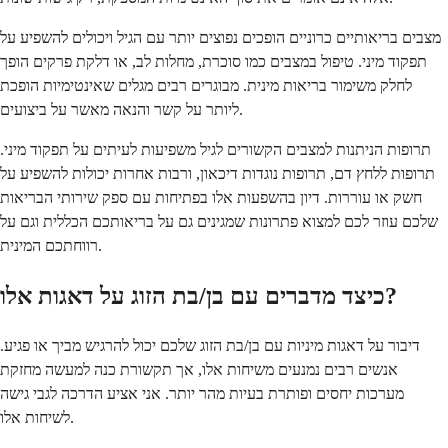
מצבים בריאותיים כרוניים הופכים נפוצים יותר עם הגיל ויכולים להשפיע על
תפקוד מיני. טיפול במצבים כמו סוכרת, מחלות לב, או דלקת פרקים הופך
לחלק משימור בריאות מינית. מבוגרים רבים מגלים שאינטימיות הופכת
ליותר על קשר והנאה מאשר על ביצועים.
תרופות הניתנות למצבים הקשורים לגיל משפיעות לעיתים על תפקוד מיני.
תרופות ללחץ דם, תרופות נוגדות דיכאון, ורבות אחרות יכולות להשפיע על
חשק או עוררות. דיון בהשפעות אלו בפתיחות עם ספק שירותי הבריאות
שלכם עוזר לכם למצוא פתרונות שמגינים גם על בריאותכם הכללית וגם על
רווחתכם המינית.
כיצד מדברים עם בן/בת הזוג על דאגות אלו?
דיבור על דאגות מיניות עם בן/בת הזוג שלכם יכול להרגיש מביך או פגיע.
אנשים רבים נמנעים משיחות אלו, אך תקשורת כנה למעשה מחזקת
מערכות יחסים ופותרת בעיות מהר יותר. אני אציע הדרכה לגבי גישה
לשיחות אלו.