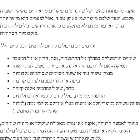
אקנה מתפתחת כאשר שלושה גורמים עיקריים מתאחדים בזקיקי השערה
שלכם. העור שלכם מייצר שמן באופן טבעי, אבל לפעמים הוא מייצר יותר
מדי, תאי עור מתים לא מתקלפים כראוי, וחיידקים יכולים להתרבות
בנקבוביות הסתומות.
גורמים רבים יכולים לתרום לגורמים הבסיסיים הללו:
שינויים הורמונליים במהלך גיל ההתבגרות, וסת, הריון או גיל המעבר
גנטיקה - אם להוריכם היה אקנה, אתם יותר נוטים לפתח אותו
מוצרי טיפוח עור או שיער מסוימים שסותמים נקבוביות
נגיעה או קילוף בפנים לעתים קרובות
מתח, שיכול להחמיר אקנה קיימת
תרופות מסוימות, כולל קורטיקוסטרואידים וליתיום
תזונה עשירה במוצרי חלב או מזונות בעלי אינדקס גליקמי גבוה (למרות
שהמחקר עדיין מתמשך)
בניגוד לאמונה הרווחת, אקנה אינו נגרם מאכילת שוקולד או מזונות שומניים,
היגיינה לקויה או עצלות לגבי טיפוח העור. אלה מיתוסים שיכולים לגרום
לאנשים להרגיש אשמה מיותרת לגבי מצב העור שלהם.