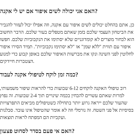
האם אני יכולה לשים איפור אם יש לי אקנה?
כן, אתם בהחלט יכולים לשים איפור עם אקנה, וזה אפילו יכול לעזור להגביר
את הביטחון העצמי שלכם בזמן שאתם מטפלים בעור שלכם. הדבר החשוב
הוא לבחור מוצרים לא קומדוגניים שלא יסתימו את הנקבוביות שלכם. חפשו
איפור עם תווית "ללא שמן" או "לא יסתימו נקבוביות". תמיד הסירו איפור
לחלוטין לפני השינה ונקו את מברשות האיפור שלכם באופן קבוע כדי למנוע
הצטברות חיידקים.
כמה זמן לוקח לטיפולי אקנה לעבוד?
רוב טיפולי האקנה לוקחים 6-12 שבועות כדי להראות שיפור משמעותי,
למרות שאתם עשויים להבחין בכמה שינויים תוך 2-4 שבועות. זה נפוץ
שהעור שלכם ייראה גרוע יותר בתחילה כשטיפולים מביאים התפרצויות
בסיסיות אל פני השטח. זה נורמלי וזה לא אומר שהטיפול אינו עובד. סבלנות
ועקביות הם המפתח לראות תוצאות.
האם אי פעם בסדר לסחוט פצעון?