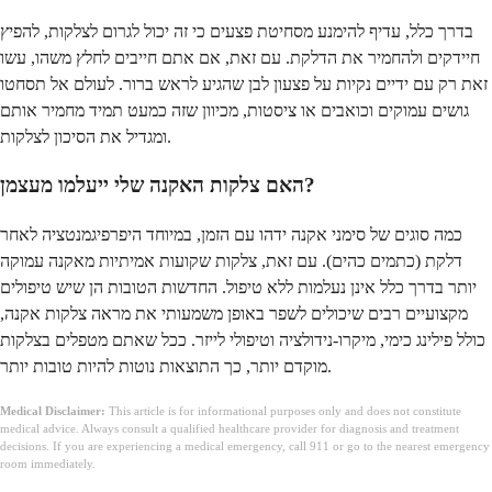
בדרך כלל, עדיף להימנע מסחיטת פצעים כי זה יכול לגרום לצלקות, להפיץ
חיידקים ולהחמיר את הדלקת. עם זאת, אם אתם חייבים לחלץ משהו, עשו
זאת רק עם ידיים נקיות על פצעון לבן שהגיע לראש ברור. לעולם אל תסחטו
גושים עמוקים וכואבים או ציסטות, מכיוון שזה כמעט תמיד מחמיר אותם
ומגדיל את הסיכון לצלקות.
האם צלקות האקנה שלי ייעלמו מעצמן?
כמה סוגים של סימני אקנה ידהו עם הזמן, במיוחד היפרפיגמנטציה לאחר
דלקת (כתמים כהים). עם זאת, צלקות שקועות אמיתיות מאקנה עמוקה
יותר בדרך כלל אינן נעלמות ללא טיפול. החדשות הטובות הן שיש טיפולים
מקצועיים רבים שיכולים לשפר באופן משמעותי את מראה צלקות אקנה,
כולל פילינג כימי, מיקרו-נידולציה וטיפולי לייזר. ככל שאתם מטפלים בצלקות
מוקדם יותר, כך התוצאות נוטות להיות טובות יותר.
Medical Disclaimer:
This article is for informational purposes only and does not constitute
medical advice. Always consult a qualified healthcare provider for diagnosis and treatment
decisions. If you are experiencing a medical emergency, call 911 or go to the nearest emergency
room immediately.