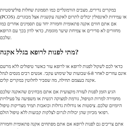
במקרים נדירים, מצבים הורמונליים כמו תסמונת שחלות פוליציסטיות
(PCOS) או עמידות לאינסולין יכולים לתרום לאקנה עקשנית אצל מבוגרים.
אם אתם חווים אקנה פתאומית וחמורה יחד עם תסמינים אחרים כמו
מחזורים לא סדירים או צמיחת שיער מוגזמת, כדאי לדון בכך עם הרופא
שלכם.
מתי לפנות לרופא בגלל אקנה?
כדאי לכם לשקול לפנות לרופא או לרופא עור כאשר טיפולים ללא מרשם
אינם עוזרים לאחר 6-8 שבועות של שימוש עקבי. אנשים רבים מנסים לנהל
אקנה בעצמם תחילה, מה שסביר לחלוטין במקרים קלים.
הגיע הזמן לפנות לעזרה מקצועית אם אתם מבחינים שהאקנה שלכם
מחמירה למרות הטיפול, גורמת למצוקה רגשית או משפיעה על פעילויות
היומיום שלכם. ציסטות או נודולות גדולות וכואבות תמיד מצדיקות טיפול
רפואי מכיוון שהן יכולות לגרום לצלקות קבועות ללא טיפול הולם.
אתם צריכים גם לפנות לרופא אם אתם מפתחים אקנה פתאומית וחמורה