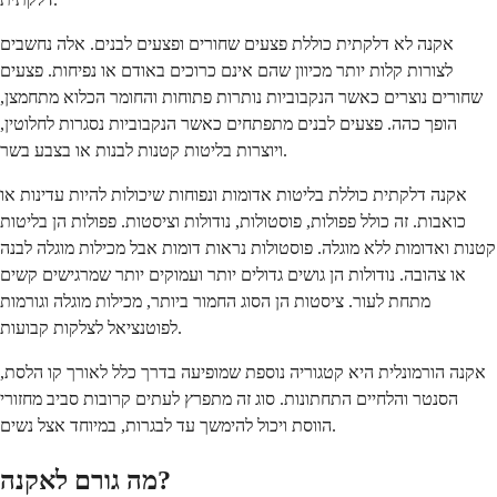
אקנה לא דלקתית כוללת פצעים שחורים ופצעים לבנים. אלה נחשבים
לצורות קלות יותר מכיוון שהם אינם כרוכים באודם או נפיחות. פצעים
שחורים נוצרים כאשר הנקבוביות נותרות פתוחות והחומר הכלוא מתחמצן,
הופך כהה. פצעים לבנים מתפתחים כאשר הנקבוביות נסגרות לחלוטין,
ויוצרות בליטות קטנות לבנות או בצבע בשר.
אקנה דלקתית כוללת בליטות אדומות ונפוחות שיכולות להיות עדינות או
כואבות. זה כולל פפולות, פוסטולות, נודולות וציסטות. פפולות הן בליטות
קטנות ואדומות ללא מוגלה. פוסטולות נראות דומות אבל מכילות מוגלה לבנה
או צהובה. נודולות הן גושים גדולים יותר ועמוקים יותר שמרגישים קשים
מתחת לעור. ציסטות הן הסוג החמור ביותר, מכילות מוגלה וגורמות
לפוטנציאל לצלקות קבועות.
אקנה הורמונלית היא קטגוריה נוספת שמופיעה בדרך כלל לאורך קו הלסת,
הסנטר והלחיים התחתונות. סוג זה מתפרץ לעתים קרובות סביב מחזורי
הווסת ויכול להימשך עד לבגרות, במיוחד אצל נשים.
מה גורם לאקנה?