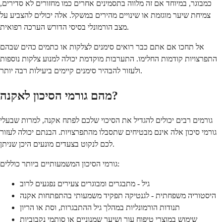
כמבוגר, במיוחד אם זה מלווה בתסמינים אחרים כמו מחזורים לא סדירים,
צמיחת שיער מוגזמת או שינויים מהירים במשקל. אלה יכולים להצביע על
מצב הורמונלי בסיסי הדורש הערכה רפואית.
אל תחכו אם אתם כבר רואים סימנים לצלקות או כתמים כהים שבהם
התפרצויות קודמות החלימו. התערבות מוקדמת יכולה למנוע צלקות נוספות
ולעזור להבהיר סימנים קיימים ביעילות רבה יותר.
מהם גורמי הסיכון לאקנה?
גורמים רבים יכולים להגדיל את הסיכוי שלכם לפתח אקנה, למרות שבעלי
גורמי סיכון אלה אינם מבטיחים שתסבלו מהתפרצויות. הבנתם יכולה לעזור
לכם לנקוט בצעדים מונעים היכן שניתן.
גורמי הסיכון המשמעותיים ביותר כוללים:
גיל - מתבגרים ומבוגרים צעירים נפגעים לרוב
היסטוריה משפחתית - לגנטיקה תפקיד משמעותי בהתפתחות אקנה
תנודות הורמונליות במהלך גיל ההתבגרות, וסת או הריון
שימוש במוצרי טיפוח עור ושיער שמנוניים או סותמי נקבוביות