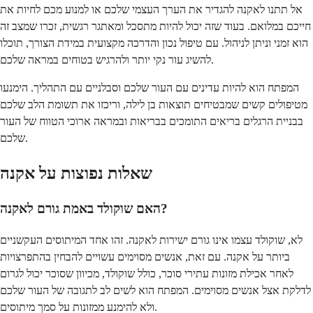
אל תתנו לאקנה להגדיר את הערך העצמי שלכם או למנוע מכם לחיות את
חייכם במלואם. בעוד שזה יכול להיות מתסכל ומאתגר רגשית, זכרו שמצב זה
הוא זמני וניתן לניהול. עם טיפול נכון והדרכה מקצועית במידת הצורך, תוכלו
להשיג עור נקי יותר ולהרגיש בטוחים במראה שלכם.
המפתח הוא להיות עדינים עם העור שלכם וסבלניים עם התהליך. הימנעו
מטיפולים קשים שמבטיחים תוצאות בן לילה, וריכזו את תשומת הלב שלכם
בבניית הרגלים בריאים התומכים בבריאות ובמראה ארוכי הטווח של העור
שלכם.
שאלות נפוצות על אקנה
האם שוקולד באמת גורם לאקנה?
לא, שוקולד עצמו אינו גורם ישירות לאקנה. זהו אחד המיתוסים העקשניים
ביותר על אקנה. עם זאת, אנשים מסוימים עשויים להבחין בהתפרצויות
לאחר אכילת מזונות עתירי סוכר, כולל שוקולד, מכיוון שסוכר יכול לגרום
לדלקת אצל אנשים מסוימים. המפתח הוא לשים לב לתגובה של העור שלכם
ולא להימנע ממזונות על סמך מיתוסים.