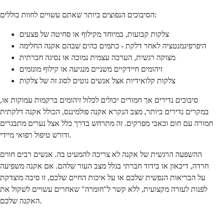
הסיבוכים הנפוצים ביותר שאתם עשויים לחוות כוללים:
צלקות קבועות, במיוחד מקילוף או סחיטה של פצעים
היפרפיגמנטציה לאחר דלקת - כתמים כהים שבהם אקנה החלימה
מצוקה רגשית, הערכה עצמית נמוכה או נסיגה חברתית
זיהומים חיידקיים משניים מנגיעה או קילוף מוגזמים
צלקות קלואידיות אצל אנשים נוטים לסוג זה של צלקות
סיבוכים נדירים אך חמורים יכולים לכלול זיהומים ברקמות עמוקות או,
במקרים נדירים ביותר, מצב הנקרא אקנה פולמיננס, הכולל אקנה דלקתית
חמורה עם חום וכאבי מפרקים. זה מתרחש בדרך כלל אצל נערים מתבגרים
ודורש טיפול רפואי מיידי.
ההשפעה הרגשית של אקנה לא צריכה להמעיט בה. אנשים רבים חווים
חרדה, דיכאון או בידוד חברתי בגלל מצב העור שלהם. אם אקנה משפיעה
על הבריאות הנפשית שלכם או על איכות החיים שלכם, זו סיבה מוצדקת
לפנות לעזרה מקצועית, ללא קשר ל"חומרה" שאחרים עשויים לשקול את
האקנה שלכם.