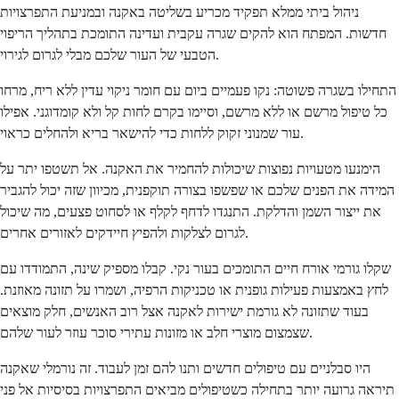
ניהול ביתי ממלא תפקיד מכריע בשליטה באקנה ובמניעת התפרצויות
חדשות. המפתח הוא להקים שגרה עקבית ועדינה התומכת בתהליך הריפוי
הטבעי של העור שלכם מבלי לגרום לגירוי.
התחילו בשגרה פשוטה: נקו פעמיים ביום עם חומר ניקוי עדין ללא ריח, מרחו
כל טיפול מרשם או ללא מרשם, וסיימו בקרם לחות קל ולא קומדוגני. אפילו
עור שמנוני זקוק ללחות כדי להישאר בריא ולהחלים כראוי.
הימנעו מטעויות נפוצות שיכולות להחמיר את האקנה. אל תשטפו יתר על
המידה את הפנים שלכם או שפשפו בצורה תוקפנית, מכיוון שזה יכול להגביר
את ייצור השמן והדלקת. התנגדו לדחף לקלף או לסחוט פצעים, מה שיכול
לגרום לצלקות ולהפיץ חיידקים לאזורים אחרים.
שקלו גורמי אורח חיים התומכים בעור נקי. קבלו מספיק שינה, התמודדו עם
לחץ באמצעות פעילות גופנית או טכניקות הרפיה, ושמרו על תזונה מאוזנת.
בעוד שתזונה לא גורמת ישירות לאקנה אצל רוב האנשים, חלק מוצאים
שצמצום מוצרי חלב או מזונות עתירי סוכר עוזר לעור שלהם.
היו סבלניים עם טיפולים חדשים ותנו להם זמן לעבוד. זה נורמלי שאקנה
תיראה גרועה יותר בתחילה כשטיפולים מביאים התפרצויות בסיסיות אל פני