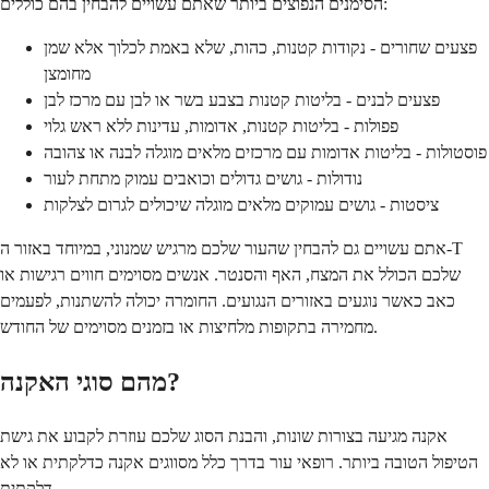
הסימנים הנפוצים ביותר שאתם עשויים להבחין בהם כוללים:
פצעים שחורים - נקודות קטנות, כהות, שלא באמת לכלוך אלא שמן
מחומצן
פצעים לבנים - בליטות קטנות בצבע בשר או לבן עם מרכז לבן
פפולות - בליטות קטנות, אדומות, עדינות ללא ראש גלוי
פוסטולות - בליטות אדומות עם מרכזים מלאים מוגלה לבנה או צהובה
נודולות - גושים גדולים וכואבים עמוק מתחת לעור
ציסטות - גושים עמוקים מלאים מוגלה שיכולים לגרום לצלקות
אתם עשויים גם להבחין שהעור שלכם מרגיש שמנוני, במיוחד באזור ה-T
שלכם הכולל את המצח, האף והסנטר. אנשים מסוימים חווים רגישות או
כאב כאשר נוגעים באזורים הנגועים. החומרה יכולה להשתנות, לפעמים
מחמירה בתקופות מלחיצות או בזמנים מסוימים של החודש.
מהם סוגי האקנה?
אקנה מגיעה בצורות שונות, והבנת הסוג שלכם עוזרת לקבוע את גישת
הטיפול הטובה ביותר. רופאי עור בדרך כלל מסווגים אקנה כדלקתית או לא
דלקתית.