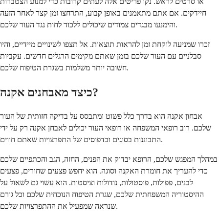
או סרטים לראש. נקו פריטים אלה לעתים קרובות כדי למנוע הצטברות
חיידקים. אם אתם מתאמנים באופן קבוע, התרחצו זמן קצר לאחר הזעה
והימנעו מבגדים צמודים שיכולים ללכוד לחות נגד העור שלכם.
זכרו שמניעה לוקחת זמן להראות תוצאות. אל תצפו לשינויים מיידיים, והיו
סבלניים עם העור שלכם בזמן שאתם מקימים הרגלים חדשים. עקביות
חשובה יותר משלמות בשגרת הטיפוח שלכם.
כיצד מאבחנים אקנה?
אבחון אקנה הוא בדרך כלל פשוט ומתבסס על בדיקה חזותית של העור
שלכם. רוב רופאי המשפחה או רופאי העור יכולים לאבחן אקנה רק על ידי
התבוננות בסוגים ובדפוסים של התפרצויות שאתם חווים.
במהלך המפגש שלכם, הרופא יבדוק את הפנים, החזה, הגב והכתפיים שלכם
כדי להעריך את חומרת האקנה וסוגה. הוא יחפש פצעים שחורים, פצעים
לבנים, פפולות, פוסטולות, נודולות וציסטות. הוא עשוי גם לשאול על
ההיסטוריה המשפחתית שלכם, שגרת הטיפוח הנוכחית שלכם וכל גורם
שנראה שמפעיל את ההתפרצויות שלכם.