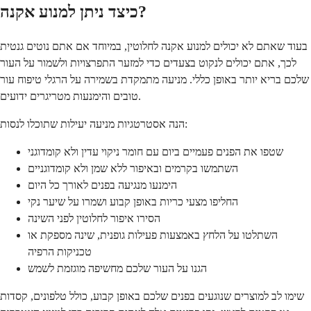
כיצד ניתן למנוע אקנה?
בעוד שאתם לא יכולים למנוע אקנה לחלוטין, במיוחד אם אתם נוטים גנטית
לכך, אתם יכולים לנקוט בצעדים כדי למזער התפרצויות ולשמור על העור
שלכם בריא יותר באופן כללי. מניעה מתמקדת בשמירה על הרגלי טיפוח עור
טובים והימנעות מטריגרים ידועים.
הנה אסטרטגיות מניעה יעילות שתוכלו לנסות:
שטפו את הפנים פעמיים ביום עם חומר ניקוי עדין ולא קומדוגני
השתמשו בקרמים ובאיפור ללא שמן ולא קומדוגניים
הימנעו מנגיעה בפנים לאורך כל היום
החליפו מצעי כריות באופן קבוע ושמרו על שיער נקי
הסירו איפור לחלוטין לפני השינה
השתלטו על הלחץ באמצעות פעילות גופנית, שינה מספקת או
טכניקות הרפיה
הגנו על העור שלכם מחשיפה מוגזמת לשמש
שימו לב למוצרים שנוגעים בפנים שלכם באופן קבוע, כולל טלפונים, קסדות