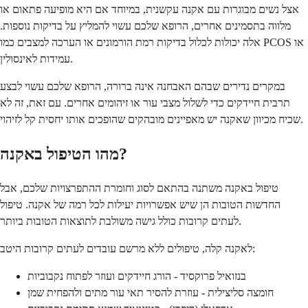
אצל נשים מבוגרות עם אקנה עקשנית, במיוחד אם היא מופיעה פתאום או
מלווה בתסמינים אחרים, הרופא שלכם עשוי להמליץ על בדיקות נוספות.
אלה יכולות לכלול בדיקות רמת הורמונים או הערכה למצבים כמו PCOS או
עמידות לאינסולין.
במקרים נדירים שבהם האבחנה אינה ברורה, הרופא שלכם עשוי לבצע
תרבית חיידקים כדי לשלול מצבי עור או זיהומים אחרים. עם זאת, זה לא
שכיח מכיוון שאקנה יש מאפיינים מובהקים שהופכים אותו יחסית קל לזיהוי.
מהו הטיפול באקנה?
טיפול באקנה משתנה בהתאם לסוג וחומרת ההתפרצויות שלכם, אבל
החדשות הטובות הן שיש אפשרויות יעילות לכל רמה של אקנה. טיפול
לעתים קרובות כולל גישה משולבת לתוצאות הטובות ביותר.
לאקנה קלה, טיפולים ללא מרשם עובדים לעתים קרובות היטב:
בנזואיל פרוקסיד - הורג חיידקים ועוזר לפתוח נקבוביות
חומצה סליצילית - עוזרת להסיר תאי עור מתים ולהפחית שמן