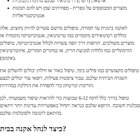
אדפאלן (דיפרן) - רטינואיד שמנע סתימת נקבוביות
מוצרים המבוססים על גופרית - מפחיתים שמן ויש להם תכונות
אנטיבקטריאליות
לאקנה בינונית עד חמורה, טיפולים מרשם עשויים להיות נחוצים. אלה
כוללים רטינואידים מקומיים כמו טרטינואין, אנטיביוטיקה מקומית או
מוצרים משולבים. תרופות דרך הפה עשויות לכלול אנטיביוטיקה, טיפולים
הורמונליים כמו גלולות למניעת הריון, או במקרים חמורים, איזוטרטינואין
(אקוטן).
טיפולים מקצועיים כמו פילינג כימי, טיפול באור או חילוץ יכולים להשלים את
השגרה הביתית שלכם. עבור ציסטות פעילות, רופאי עור יכולים לבצע
הזרקות קורטיזון כדי להפחית את הדלקת במהירות.
טיפול בדרך כלל לוקח 6-12 שבועות כדי להראות שיפור משמעותי, לכן
סבלנות חשובה. הרופא שלכם כנראה יתחיל באפשרויות עדינות יותר ויתאים
בהתאם לתגובה ולסובלנות שלכם.
כיצד לנהל אקנה בבית?