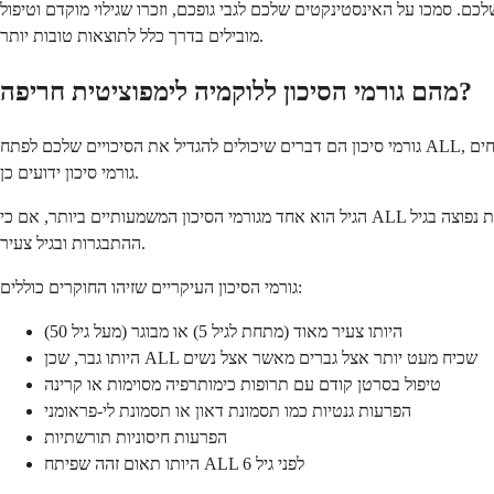
. סמכו על האינסטינקטים שלכם לגבי גופכם, וזכרו שגילוי מוקדם וטיפול
מובילים בדרך כלל לתוצאות טובות יותר.
מהם גורמי הסיכון ללוקמיה לימפוציטית חריפה?
גורמי סיכון הם דברים שיכולים להגדיל את הסיכויים שלכם לפתח ALL, אך הימצאות גורם סיכון אחד או יותר אינה אומרת שתקבלו בהכרח סרטן זה. אנשים רבים עם גורמי סיכון לעולם לא מפתחים ALL, בעוד שאחרים ללא
גורמי סיכון ידועים כן.
הגיל הוא אחד מגורמי הסיכון המשמעותיים ביותר, אם כי ALL משפיע על אנשים באופן שונה בקבוצות גיל שונות. המחלה נפוצה ביותר אצל ילדים צעירים, עם שיא שכיחות בין הגילאים 2 ל-5, ואז הופכת פחות נפוצה בגיל
ההתבגרות ובגיל צעיר.
גורמי הסיכון העיקריים שזיהו החוקרים כוללים:
היותו צעיר מאוד (מתחת לגיל 5) או מבוגר (מעל גיל 50)
היותו גבר, שכן ALL שכיח מעט יותר אצל גברים מאשר אצל נשים
טיפול בסרטן קודם עם תרופות כימותרפיה מסוימות או קרינה
הפרעות גנטיות כמו תסמונת דאון או תסמונת לי-פראומני
הפרעות חיסוניות תורשתיות
היותו תאום זהה שפיתח ALL לפני גיל 6