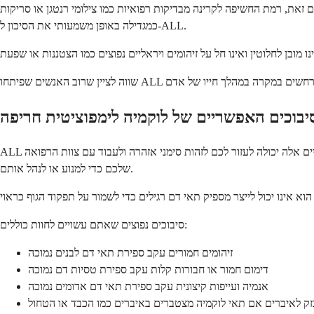
מת החשיפה לקרינה מבדיקות רפואיות כמו צילומי רנטגן או סריקות CT אינה נראית
כמגדילה באופן משמעותי את הסיכון ל-ALL.
ALL יכול להוביל לסיבוכים שונים מכיוון שהתאים החריגים מפריעים ליכולת הגוף לייצר תאי דם בריאים ולהילחם בזיהומים. הבנה של סיבוכים פוטנציאליים אלה יכולה לעזור לכם לזהות סימני אזהרה ולעבוד עם צוות הרפואה
שלכם כדי למנוע או לנהל אותם.
סיבוכים נפוצים שאתם עשויים לחוות כוללים:
זיהומים חמורים עקב ספירת תאי דם לבנים נמוכה
דימום חמור או חבורות קלות עקב ספירת טסיות דם נמוכה
אנמיה ועייפות קיצונית עקב ספירת תאי דם אדומים נמוכה
זק לאיברים אם תאי לוקמיה מצטברים באיברים כמו הכבד או הטחול