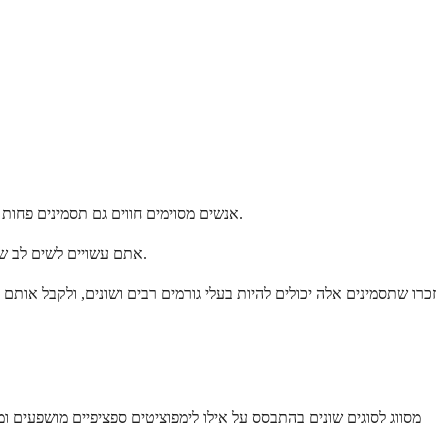
אנשים מסוימים חווים גם תסמינים פחות נפוצים שיכולים להיות מדאיגים. אלה עשויים לכלול כאבי ראש קשים, בלבול או קושי בריכוז אם תאי לוקמיה התפשטו למערכת העצבים המרכזית שלכם.
אתם עשויים לשים לב שהבטן שלכם מרגישה מלאה או לא נוחה בגלל טחול או כבד מוגדלים. אנשים מסוימים מפתחים הזעות לילה או חום נמוך שבאים והולכים ללא סיבה ברורה.
זכרו שתסמינים אלה יכולים להיות בעלי גורמים רבים ושונים, ולקבל אות