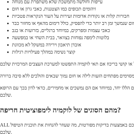
עייפות וחולשה מתמשכת שלא משתפרת עם מנוחה
זיהומים תכופים כמו הצטננות, כאבי גרון או חום
חבורות קלות או נקודות אדומות זעירות על העור הנקראות פטכיות
ום שנמשך זמן רב יותר כדי להפסיק, כולל דימום מהאף או מחזור כבד
כאבי עצמות ומפרקים, במיוחד ברגליים, בזרועות או בגב
בלוטות לימפה נפוחות בצוואר, בבית השחי או במפשעה
אובדן תיאבון וירידה במשקל לא מכוונת
קוצר נשימה במהלך פעילויות רגילות
 הללו יחד, במיוחד אם הם נמשכים או מחמירים, כדאי לדון בכך עם הרופא
שלכם.
מהם הסוגים של לוקמיה לימפוציטית חריפה?
ALL מסווג לסוגים שונים בהתבסס על אילו לימפוציטים ספציפיים מושפעים ומאפיינים מסוימים של תאי הסרטן. הרופא שלכם יקבע את הסוג הספציפי שלכם באמצעות בדיקות מפורטות, מה שעוזר להנחות את תוכנית הטיפול
שלכם.