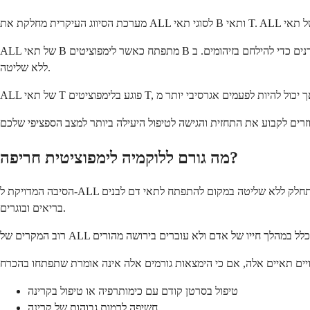
ALL של תאי B מתפתח כאשר לימפוציטים B לא בשלים הופכים לסרטניים. תאים אלה בדרך כלל מתבגרים לתאי פלזמה שמייצרים נוגדנים כדי להילחם בזיהומים. ב-ALL של תאי B, הם נשארים תקועים במצב לא בשל ומתרבים
ללא שליטה.
מה גורם ללוקמיה לימפוציטית חריפה?
הסיבה המדויקת ל-ALL אינה מובנת לחלוטין, אך היא מתפתחת כאשר מתרחשים שינויים גנטיים בתאי גזע לימפוציטים במח העצם שלכם. שינויים אלה גורמים לתאים לגדול ולהתחלק ללא שליטה במקום להתפתח לתאי דם לבנים
בריאים ובוגרים.
טיפול בסרטן קודם עם כימותרפיה או טיפול בקרינה
חשיפה לרמות גבוהות של קרינה