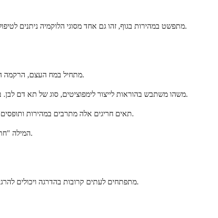
למרות ש-ALL מתפשט במהירות בגוף, זהו גם אחד מסוגי הלוקמיה ניתנים לטיפול ביותר, במיוחד כאשר הוא מתגלה מוקדם. הבנה של מה שקורה בגוף יכולה לעזור לכם להרגיש מוכנים ובטוחים יותר לגבי הדרך שלפניכם.
ALL מתחיל במח העצם, הרקמה הספוגית בתוך העצמות שבהן נוצרים תאי הדם. חשבו על מח העצם כעל מפעל שמייצר בדרך כלל סוגים שונים של תאי דם בריאים בכמויות הנכונות.
ב-ALL, משהו משתבש בהוראות לייצור לימפוציטים, סוג של תא דם לבן. במקום ליצור תאים בוגרים הנלחמים בזיהומים, מח העצם שלכם מתחיל לייצר מספרים גדולים של לימבובלסטים לא בשלים שאינם פועלים כראוי.
תאים חריגים אלה מתרבים במהירות ותופסים מקום שצריך להיות שייך לתאי דם אדומים בריאים, תאי דם לבנים וטסיות דם. אפקט הצפיפות הזה הוא הגורם לרבים מהתסמינים שאתם עשויים לחוות.
המילה "חריפה" פירושה שהמצב מתפתח ומתקדם במהירות, בדרך כלל תוך שבועות או חודשים ולא שנים. זה שונה מלוקמיה כרונית, המתפתחת לאט יותר עם הזמן.
תסמיני ALL מתפתחים לעתים קרובות בהדרגה ויכולים להרגיש כאילו אתם נלחמים בהצטננות או שפעת מתמשכת שלא עוברת. אנשים רבים שמים לב שהם עייפים יותר מהרגיל או חולים יותר מהרגיל.