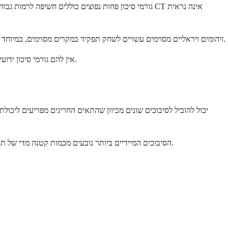
גורמי סיכון פחות נפוצים כוללים חשיפה לרמות גבוהות 
זיהומים ויראליים מסוימים עשויים לשחק תפקיד במקרים מסוימים, במיוחד זיהומים עם וירוסים ספציפיים הפוגעים במערכת החיסון. עם זאת, קשר זה אינו מובן לחלוטין ואינו חל על זיהומים ויראליים נפוצים כמו הצטננות או שפעת.
שווה לציין שרוב האנשים שפיתחו ALL אין להם גורמי סיכון ידועים. המחלה מתרחשת לעתים קרובות באופן אקראי עקב שינויים גנטיים המתרחשים במקרה במהלך חייו של אדם.
הסיבוכים המיידיים ביותר נובעים מכמות קטנה מדי של תאי דם בריאים במערכת שלכם. כאשר מח העצם שלכם עמוס בתאי לוקמיה, הוא אינו יכול לייצר מספיק תאי דם רגילים כדי לשמור על תפקוד הגוף כראוי.