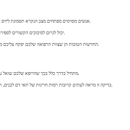
אנשים מסוימים מפתחים מצב הנקרא תסמונת ליזיס גידולית, המתרחשת כאשר תאי לוקמיה מתפרקים במהירות במהלך הטיפול. זה יכול לגרום לשינויים מסוכנים בכימיה של הדם הדורשים טיפול רפואי מיידי.
במקרים נדירים, ALL יכול לגרום לסיבוכים הקשורים לספירת תאי דם לבנים גבוהה מאוד, מצב הנקרא היפרלוקוציטוזיס. זה יכול להוביל לבעיות בזרימת הדם ובספק האוקסיגן לאיברים חיוניים.
החדשות הטובות הן שצוות הרפואה שלכם יפקח עליכם מקרוב לגבי סיבוכים אלה ויש לו דרכים יעילות למנוע או לטפל ברובם. סיבוכים רבים ניתנים לניהול בהצלחה באמצעות טיפול רפואי מהיר וטיפולים תומכים.
אבחון ALL מתחיל בדרך כלל בכך שהרופא שלכם שואל על התסמינים שלכם ומבצע בדיקה גופנית. הם יבדקו סימנים כמו בלוטות לימפה מוגדלות, כבד או טחול, ויחפשו חבורות או דימומים יוצאי דופן.
הבדיקה העיקרית הראשונה היא בדרך כלל ספירת דם מלאה (CBC), המודדת את מספר סוגי התאים בדם שלכם. ב-ALL, בדיקה זו מראה לעתים קרובות רמות חריגות של תאי דם לבנים, תאי דם אדומים או טסיות דם.