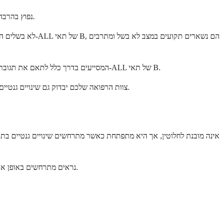
מערכת הסיווג העיקרית מחלקת את ALL לסוגי תאי B ותאי T. ALL של תאי B נפוץ בהרבה, ומייצג כ-85% מהמקרים אצל מבוגרים ואחוז גבוה עוד יותר אצל ילדים.
ALL של תאי T פוגע בלימפוציטים T, המסייעים בדרך כלל לתאם את תגובת החיסון שלכם ותוקפים ישירות תאים נגועים או חריגים. סוג זה פחות נפוץ, אך יכול להיות לפעמים אגרסיבי יותר מ-ALL של תאי B.
צוות הרפואה שלכם יבדוק גם שינויים גנטיים ספציפיים או אנומליות כרומוזומליות בתאי הלוקמיה שלכם. ממצאים אלה עוזרים לקבוע את התחזית והגישה לטיפול היעילה ביותר למצב הספציפי שלכם.
רוב המקרים של ALL נראים מתרחשים באופן אקראי ללא גורם ברור. השינויים הגנטיים המובילים ללוקמיה מתרחשים בדרך כלל במהלך חייו של אדם ולא עוברים בירושה מהורים.