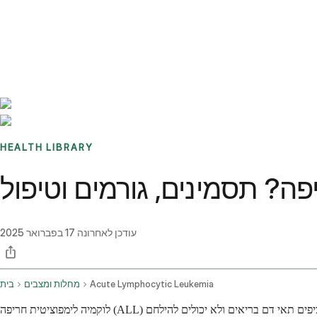
Benchmarks
Stories
FAQ
Sign up / Log in
HEALTH LIBRARY
פה? תסמינים, גורמים וטיפול
עודכן לאחרונה
17 בפברואר 2025
Acute Lymphocytic Leukemia
מחלות ומצבים
בית
לוקמיה לימפוציטית חריפה (ALL) הוא סוג של סרטן דם המתפתח כאשר מח העצם שלכם מייצר יותר מדי תאי דם לבנים חריגים הנקראים לימבובלסטים. תאים לא בשלים אלה מציפים תאי דם בריאים ולא יכולים להילחם