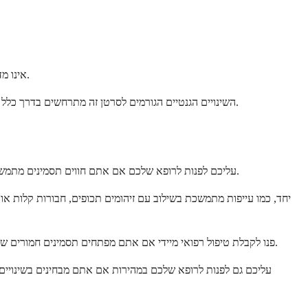
חשוב להבין ש-ALL אינו מדבק ולא ניתן להעביר אותו מאדם לאדם. אתם גם לא יכולים "לתפוס" אותו ממישהו אחר או להעביר אותו לחברי משפחה או חברים.
ברוב המקרים, אין דבר שהייתם יכולים לעשות אחרת כדי למנוע את התפתחות ה-ALL. השינויים הגנטיים הגורמים לסרטן זה מתרחשים בדרך כלל במקרה ולא כתוצאה מבחירות אורח חיים או חשיפות סביבתיות.
עליכם לפנות לרופא שלכם אם אתם חווים תסמינים מתמשכים שאינם משתפרים או נראים מחמירים עם הזמן. בעוד שתסמינים אלה יכולים להיות בעלי גורמים רבים, תמיד עדיף לבדוק אותם מוקדם ככל האפשר.
פנו לקבלת טיפול רפואי מיידי אם אתם מפתחים תסמינים חמורים שיכולים להצביע על מצב חירום רפואי. מצבים דחופים אלה כוללים חום גבוה עם צמרמורות, דימום חמור שלא ייפסק, קושי בנשימה או סימנים לזיהום חמור.
עליכם גם לפנות לרופא שלכם במהירות אם אתם מבחינים בשינויים 