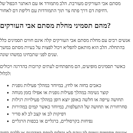
מסתם אבי העורקים מעורבת. הלב מתמודד אז עם האתגר הכפול של
דחיפת דם דרך פתח צר תוך התמודדות עם דליפת דם לאחור.
מהם תסמיני מחלת מסתם אבי העורקים?
אנשים רבים עם מחלת מסתם אבי העורקים קלה אינם חווים תסמינים כלל
בהתחלה. הלב הוא מותאם להפליא ויכול לפצות על בעיות מסתם במשך
שנים לפני שתבחינו במשהו שונה.
כאשר תסמינים מופיעים, הם מתפתחים לעתים קרובות בהדרגה ויכולים
לכלול:
כאבים בחזה או לחץ, במיוחד במהלך פעילות גופנית
קוצר נשימה במהלך פעילות גופנית או אפילו בזמן מנוחה
תחושה עייפה או חלשה באופן יוצא דופן במהלך פעילויות רגילות
סחרחורת או תחושה של התעלפות, במיוחד כאשר קמים במהירות
דפיקות לב או קצב לב לא סדיר
נפיחות בקרסוליים, ברגליים או בכפות הרגליים
אנשים מסוימים שמים לב שהם לא יכולים לטפס במדרגות או ללכת רחוק