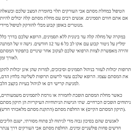
הטיפול במחלת מסתם אבי העורקים תלוי בחומרת המצב שלכם ובשאלה
אם אתם חווים תסמינים. אנשים רבים עם מחלת מסתם קלה יכולים להיות
מנוטרים באופן קבוע מבלי להזדקק לטיפול מיידי.
במקרה של מחלה קלה עד בינונית ללא תסמינים, הרופא שלכם בדרך כלל
ימליץ על ניטור קבוע עם אקו לב כל 6 עד 12 חודשים. גישה זו של המתנה
זהירה מאפשרת לצוות הרפואי שלכם לעקוב אחר שינויים בתפקוד המסתם
לאורך זמן.
תרופות יכולות לעזור בניהול תסמינים וסיבוכים, למרות שהן אינן יכולות לתקן
את המסתם עצמו. הרופא שלכם עשוי לרשום תרופות לשליטה בלחץ הדם,
למניעת קרישי דם או לניהול בעיות בקצב הלב.
כאשר מחלת המסתם הופכת לחמורה או גורמת לתסמינים משמעותיים,
ניתוחים הופכים הכרחיים. שתי הגישות הניתוחיות העיקריות הן תיקון מסתם
(תיקון המסתם הקיים) או החלפת מסתם (התקנת מסתם מלאכותי חדש).
לאנשים שהם בסיכון גבוה מדי לניתוח לב פתוח מסורתי, ישנם הליכים
חדשים פחות פולשניים זמינים. החלפת מסתם אבי העורקים דרך צנתר