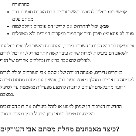
סחרחורת
קרישי דם:
יכולים להיווצר כאשר זרימת הדם הופכת סוערת דרך
מסתם פגום
שבץ:
יכול להתרחש אם קרישי דם עוברים מהלב למוח
מוות לב פתאומי:
סיכון נדיר אך חמור במקרים חמורים ולא מטופלים
אי ספיקת לב היא הסיבוך השכיח ביותר, המתפתח כאשר הלב אינו יכול עוד
לשאוב דם ביעילות למרות שהוא עובד קשה יותר מהרגיל. זה יכול לגרום
לנוזלים להצטבר בריאות ובחלקים אחרים של הגוף.
במקרים נדירים, סטנוזה חמורה של מסתם אבי העורקים יכולה לגרום
לקריסה פתאומית במהלך מאמץ גופני. לכן, אנשים עם מחלת מסתם חמורה
ידועה מתבקשים לעתים קרובות להימנע מפעילות מאומצת עד לטיפול
במצבם.
החדשות הטובות הן שניתן למנוע או לנהל ביעילות את רוב הסיבוכים
באמצעות טיפול רפואי נכון וטיפול בזמן במידת הצורך.
כיצד מאבחנים מחלת מסתם אבי העורקים?