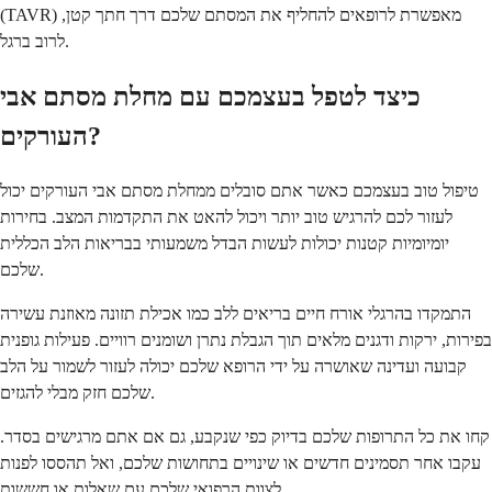
(TAVR) מאפשרת לרופאים להחליף את המסתם שלכם דרך חתך קטן,
לרוב ברגל.
כיצד לטפל בעצמכם עם מחלת מסתם אבי
העורקים?
טיפול טוב בעצמכם כאשר אתם סובלים ממחלת מסתם אבי העורקים יכול
לעזור לכם להרגיש טוב יותר ויכול להאט את התקדמות המצב. בחירות
יומיומיות קטנות יכולות לעשות הבדל משמעותי בבריאות הלב הכללית
שלכם.
התמקדו בהרגלי אורח חיים בריאים ללב כמו אכילת תזונה מאוזנת עשירה
בפירות, ירקות ודגנים מלאים תוך הגבלת נתרן ושומנים רוויים. פעילות גופנית
קבועה ועדינה שאושרה על ידי הרופא שלכם יכולה לעזור לשמור על הלב
שלכם חזק מבלי להגזים.
קחו את כל התרופות שלכם בדיוק כפי שנקבע, גם אם אתם מרגישים בסדר.
עקבו אחר תסמינים חדשים או שינויים בתחושות שלכם, ואל תהססו לפנות
לצוות הרפואי שלכם עם שאלות או חששות.