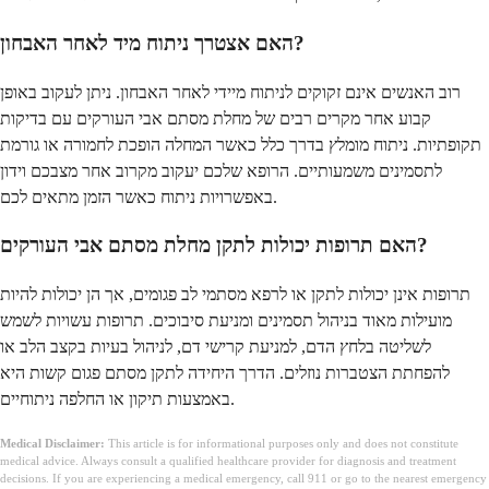
האם אצטרך ניתוח מיד לאחר האבחון?
רוב האנשים אינם זקוקים לניתוח מיידי לאחר האבחון. ניתן לעקוב באופן
קבוע אחר מקרים רבים של מחלת מסתם אבי העורקים עם בדיקות
תקופתיות. ניתוח מומלץ בדרך כלל כאשר המחלה הופכת לחמורה או גורמת
לתסמינים משמעותיים. הרופא שלכם יעקוב מקרוב אחר מצבכם וידון
באפשרויות ניתוח כאשר הזמן מתאים לכם.
האם תרופות יכולות לתקן מחלת מסתם אבי העורקים?
תרופות אינן יכולות לתקן או לרפא מסתמי לב פגומים, אך הן יכולות להיות
מועילות מאוד בניהול תסמינים ומניעת סיבוכים. תרופות עשויות לשמש
לשליטה בלחץ הדם, למניעת קרישי דם, לניהול בעיות בקצב הלב או
להפחתת הצטברות נוזלים. הדרך היחידה לתקן מסתם פגום קשות היא
באמצעות תיקון או החלפה ניתוחיים.
Medical Disclaimer:
This article is for informational purposes only and does not constitute
medical advice. Always consult a qualified healthcare provider for diagnosis and treatment
decisions. If you are experiencing a medical emergency, call 911 or go to the nearest emergency