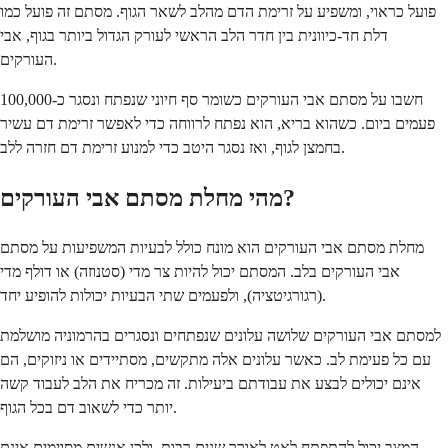
פועל כראוי, ומשפיע על זרימת הדם מהלב לשאר הגוף. מסתם זה פועל כמו
דלת חד-כיוונית בין חדר הלב הראשי לעורק הגדול ביותר בגוף, אבי
העורקים.
חשבו על מסתם אבי העורקים כשומר סף חיוני שנפתח ונסגר כ-100,000
פעמים ביום. כשהוא בריא, הוא נפתח לרווחה כדי לאפשר זרימת דם עשיר
בחמצן לגוף, ואז נסגר היטב כדי למנוע זרימת דם חזרה ללב.
מהי מחלת מסתם אבי העורקים?
מחלת מסתם אבי העורקים הוא מונח כולל לבעיות המשפיעות על מסתם
אבי העורקים בלב. המסתם יכול להיות צר מדי (סטנוזה) או דולף מדי
(רגורגיטציה), ולפעמים שתי הבעיות יכולות להופיע יחד.
למסתם אבי העורקים שלושה עלונים שנפתחים ונסגרים בהרמוניה מושלמת
עם כל פעימת לב. כאשר עלונים אלה מתקשים, מסתיידים או ניזוקים, הם
אינם יכולים לבצע את עבודתם ביעילות. זה מכריח את הלב לעבוד קשה
יותר כדי לשאוב דם בכל הגוף.
המצב יכול להתפתח לאט לאורך שנים רבות, ולכן אנשים מסוימים אינם