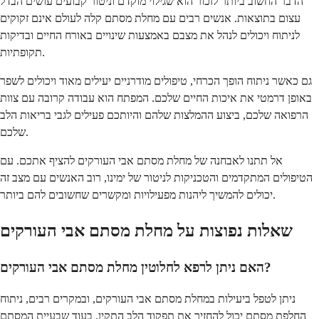
הדבר החשוב ביותר לזכור הוא שגילוי מוקדם וניטור קבועים עושים הבדל
עצום בתוצאות. אנשים רבים עם מחלת מסתם קלה לעולם אינם זקוקים
לניתוח ויכולים לנהל את מצבם באמצעות שינויים באורח החיים ובדיקות
תקופתיות.
גם כאשר ניתוח הופך הכרחי, טיפולים מודרניים יעילים מאוד ויכולים לשפר
באופן דרמטי את איכות החיים שלכם. המפתח הוא עבודה קרובה עם צוות
הרפואה שלכם, ביצוע ההמלצות שלהם והיותכם פעילים לגבי בריאות הלב
שלכם.
אל תתנו לאבחנה של מחלת מסתם אבי העורקים להציף אתכם. עם
הטיפולים המתקדמים והטכניקות לניטור של ימינו, רוב האנשים עם מצב זה
יכולים להמשיך ליהנות מפעילויות ומקשרים שחשובים להם ביותר.
שאלות נפוצות על מחלת מסתם אבי העורקים
האם ניתן לרפא לחלוטין מחלת מסתם אבי העורקים?
ניתן לטפל ביעילות במחלת מסתם אבי העורקים, ובמקרים רבים, ניתוח
החלפת מסתם יכול להחזיר את תפקוד הלב התקין. בעוד שבעיית המסתם