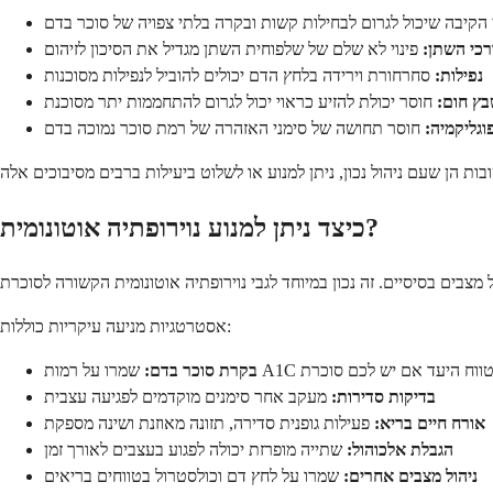
י הקיבה שיכול לגרום לבחילות קשות ובקרה בלתי צפויה של סוכר בדם
רכי השתן:
פינוי לא שלם של שלפוחית השתן מגדיל את הסיכון לזיהום
נפילות:
סחרחורת וירידה בלחץ הדם יכולים להוביל לנפילות מסוכנות
ץ חום:
חוסר יכולת להזיע כראוי יכול לגרום להתחממות יתר מסוכנת
וגליקמיה:
חוסר תחושה של סימני האזהרה של רמת סוכר נמוכה בדם
כיצד ניתן למנוע נוירופתיה אוטונומית?
אסטרטגיות מניעה עיקריות כוללות:
ו על רמות A1C בטווח היעד אם יש לכם סוכרת
בקרת סוכר בדם:
בדיקות סדירות:
מעקב אחר סימנים מוקדמים לפגיעה עצבית
אורח חיים בריא:
פעילות גופנית סדירה, תזונה מאוזנת ושינה מספקת
הגבלת אלכוהול:
שתייה מופרזת יכולה לפגוע בעצבים לאורך זמן
ניהול מצבים אחרים:
שמרו על לחץ דם וכולסטרול בטווחים בריאים