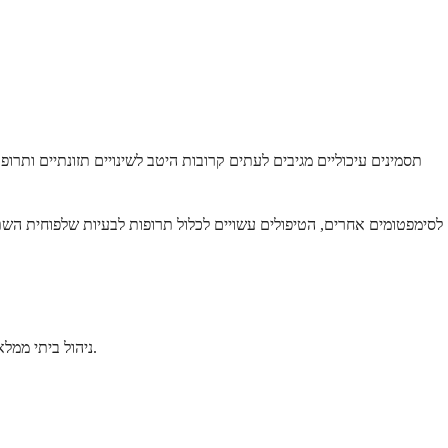
תסמינים עיכוליים מגיבים לעתים קרובות היטב לשינויים תזונתיים ותרו
לסימפטומים אחרים, הטיפולים עשויים לכלול תרופות לבעיות שלפוחית השתן
ניהול ביתי ממלא תפקיד מכריע בשליטה על תסמינים ובמניעת סיבוכים. התאמות פשוטות באורח החיים יכולות לעשות הבדל משמעותי באופן שבו אתם מרגישים יום יום.