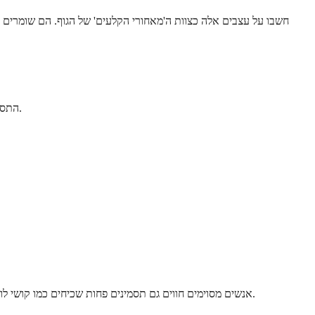
חשבו על עצבים אלה כצוות ה'מאחורי הקלעים' של הגוף. הם שומרים ע
התסמינים יכולים להשתנות מאוד מכיוון שעצבים אוטונומיים שולטים במערכות גוף רבות ושונות. ייתכן שתבחינו בבעיות באזור אחד או בכמה אזורים בו זמנית.
אנשים מסוימים חווים גם תסמינים פחות שכיחים כמו קושי לווסת את טמפרטורת הגוף או בעיות בייצור דמעות ורוק. הדבר החשוב לזכור הוא שתסמינים אלה יכולים להתפתח בהדרגה, כך שאולי לא תבחינו בהם מיד.