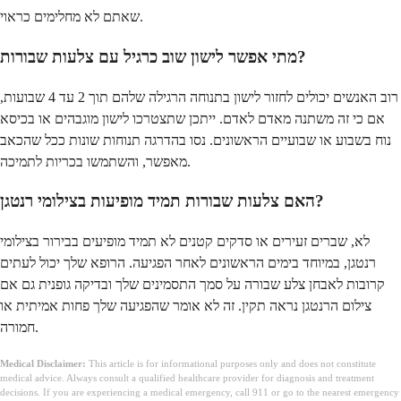
שאתם לא מחלימים כראוי.
מתי אפשר לישון שוב כרגיל עם צלעות שבורות?
רוב האנשים יכולים לחזור לישון בתנוחה הרגילה שלהם תוך 2 עד 4 שבועות,
אם כי זה משתנה מאדם לאדם. ייתכן שתצטרכו לישון מוגבהים או בכיסא
נוח בשבוע או שבועיים הראשונים. נסו בהדרגה תנוחות שונות ככל שהכאב
מאפשר, והשתמשו בכריות לתמיכה.
האם צלעות שבורות תמיד מופיעות בצילומי רנטגן?
לא, שברים זעירים או סדקים קטנים לא תמיד מופיעים בבירור בצילומי
רנטגן, במיוחד בימים הראשונים לאחר הפגיעה. הרופא שלך יכול לעתים
קרובות לאבחן צלע שבורה על סמך התסמינים שלך ובדיקה גופנית גם אם
צילום הרנטגן נראה תקין. זה לא אומר שהפגיעה שלך פחות אמיתית או
חמורה.
Medical Disclaimer:
This article is for informational purposes only and does not constitute
medical advice. Always consult a qualified healthcare provider for diagnosis and treatment
decisions. If you are experiencing a medical emergency, call 911 or go to the nearest emergency