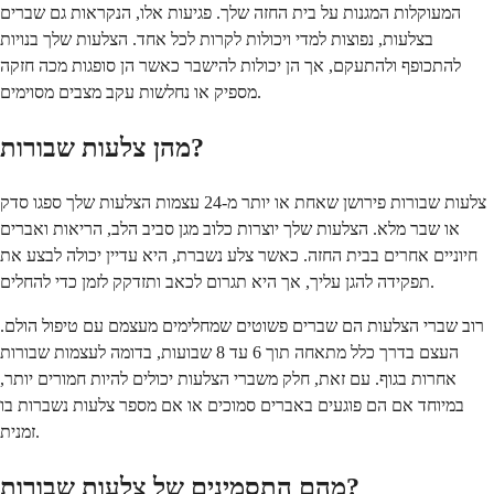
המעוקלות המגנות על בית החזה שלך. פגיעות אלו, הנקראות גם שברים
בצלעות, נפוצות למדי ויכולות לקרות לכל אחד. הצלעות שלך בנויות
להתכופף ולהתעקם, אך הן יכולות להישבר כאשר הן סופגות מכה חזקה
מספיק או נחלשות עקב מצבים מסוימים.
מהן צלעות שבורות?
צלעות שבורות פירושן שאחת או יותר מ-24 עצמות הצלעות שלך ספגו סדק
או שבר מלא. הצלעות שלך יוצרות כלוב מגן סביב הלב, הריאות ואברים
חיוניים אחרים בבית החזה. כאשר צלע נשברת, היא עדיין יכולה לבצע את
תפקידה להגן עליך, אך היא תגרום לכאב ותזדקק לזמן כדי להחלים.
רוב שברי הצלעות הם שברים פשוטים שמחלימים מעצמם עם טיפול הולם.
העצם בדרך כלל מתאחה תוך 6 עד 8 שבועות, בדומה לעצמות שבורות
אחרות בגוף. עם זאת, חלק משברי הצלעות יכולים להיות חמורים יותר,
במיוחד אם הם פוגעים באברים סמוכים או אם מספר צלעות נשברות בו
זמנית.
מהם התסמינים של צלעות שבורות?