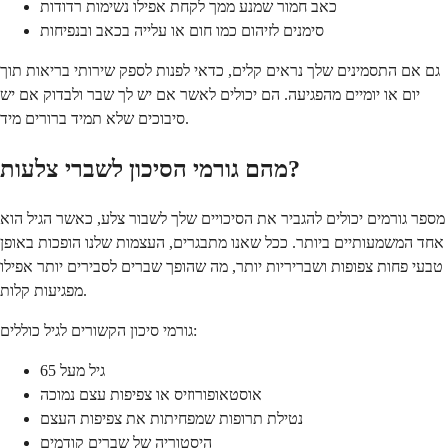
כאב חמור שמנע ממך לקחת אפילו נשימות רדודות
סימנים לזיהום כמו חום או עלייה בכאב ובנפיחות
גם אם התסמינים שלך נראים קלים, כדאי לפנות לספק שירותי בריאות תוך
יום או יומיים מהפגיעה. הם יכולים לאשר אם יש לך שבר ולבדוק אם יש
סיבוכים שלא תמיד ברורים מיד.
מהם גורמי הסיכון לשברי צלעות?
מספר גורמים יכולים להגביר את הסיכויים שלך לשבור צלע, כאשר הגיל הוא
אחד המשמעותיים ביותר. ככל שאנו מתבגרים, העצמות שלנו הופכות באופן
טבעי פחות צפופות ושבריריות יותר, מה שהופך שברים לסבירים יותר אפילו
מפגיעות קלות.
גורמי סיכון הקשורים לגיל כוללים:
גיל מעל 65
אוסטאופורוזיס או צפיפות עצם נמוכה
נטילת תרופות שמפחיתות את צפיפות העצם
היסטוריה של שברים קודמים