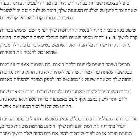
טיפול בצלעות שבורות בבית דורש איזון בין מנוחה לפעילות עדינה. בעוד
שאתה צריך להגן על הצלעות הפגועות שלך, חוסר פעילות מוגזם יכול להוביל
לסיבוכים כמו דלקת ריאות או קרישי דם.
טיפול בכאב בבית מתחיל בנטילת התרופות שלך לפי מרשם ושימוש בכריות
קרח למשך 15-20 דקות מספר פעמים ביום במהלך הימים הראשונים. הימנע
מהנחת קרח ישירות על העור, ואל תשתמש בטיפול בחום בתחילה מכיוון
שהוא יכול להגביר את הנפיחות.
תרגילי נשימה חיוניים למניעת דלקת ריאות. קח נשימות איטיות ועמוקות
בכל שעה שאתה ער, למרות שזה עלול להיות לא נוח. החזק כרית נגד בית
החזה שלך כשאתה שיעול או מתעטש כדי לספק תמיכה ולהפחית כאבים.
מיקום השינה יכול להיות מאתגר עם צלעות שבורות. רבים מוצאים שנוח
להם יותר לישון במצב זקוף מעט באמצעות כריות נוספות או כיסא נוח.
הימנע משינה על הצד הפגוע אם אפשר.
חזור בהדרגה לפעילויות רגילות ככל שהכאב מאפשר. התחל בתנועות עדינות
והגדל בהדרגה את רמת הפעילות שלך. הימנע מהרמת משאות כבדים,
תנועות סיבוב או פעילויות שיכולות להזיז את בית החזה שלך במשך מספר