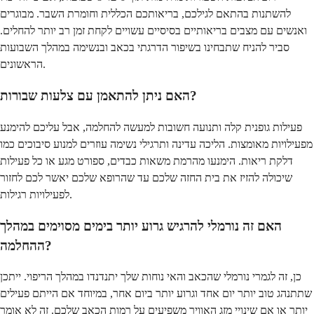
להשתנות בהתאם לגילכם, בריאותכם הכללית וחומרת השבר. מבוגרים
ואנשים עם מצבים בריאותיים בסיסיים עשויים לקחת זמן רב יותר להחלים.
סביר להניח שתבחינו בשיפור הדרגתי בכאב ובנשימה במהלך השבועות
הראשונים.
האם ניתן להתאמן עם צלעות שבורות?
פעילות גופנית קלה ותנועה חשובות למעשה להחלמה, אבל עליכם להימנע
מפעילויות מאומצות. הליכה עדינה ותרגילי נשימה עוזרים למנוע סיבוכים כמו
דלקת ריאות. הימנעו מהרמת משאות כבדים, ספורט מגע או כל פעילות
שיכולה להזיז את בית החזה שלכם עד שהרופא שלכם יאשר לכם לחזור
לפעילויות רגילות.
האם זה נורמלי להרגיש גרוע יותר בימים מסוימים במהלך
ההחלמה?
כן, זה לגמרי נורמלי שהכאב והאי נוחות שלך יתנדנדו במהלך הריפוי. ייתכן
שתתנהג טוב יותר יום אחד וגרוע יותר ביום אחר, במיוחד אם הייתם פעילים
יותר או אם שינויי מזג האוויר משפיעים על רמות הכאב שלכם. זה לא אומר