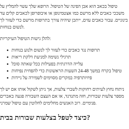
טיפול בכאב הוא אבן הפינה של הטיפול. הרופא שלך עשוי להמליץ על
משככי כאבים ללא מרשם כמו אצטמינופן או איבופרופן לכאבים קלים עד
בינוניים. עבור כאבים עזים, ייתכן שיהיה צורך בתרופות מרשם כדי לעזור לך
לנשום בנוחות.
להלן גישות הטיפול העיקריות:
תרופות נגד כאבים כדי לעזור לך לנשום ולנוע בנוחות
תרגילי נשימה למניעת דלקת ריאות
עלייה הדרגתית בפעילות ככל שאתה סובל
טיפול בקרח במשך 24-48 השעות הראשונות כדי להפחית נפיחות
פיזיותרפיה במקרים מסוימים לשמירה על ניידות
ניתוח נחוץ לעיתים רחוקות לשברי צלעות, אך ניתן לשקול אותו אם יש לך
מספר צלעות שבורות, חזה מתנדנד, או אם העצם השבורה פגעה באברים
פנימיים. רוב האנשים מחלימים לחלוטין עם טיפול שמרני.
כיצד לטפל בצלעות שבורות בבית?