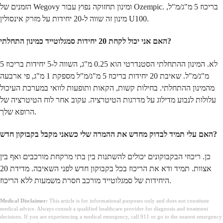
הזמנים של Wegovy ומינון תחזוקה נפוץ עבור Ozempic. בריכוז 5 מ"ג/מ"ל,
מינון זה שווה ל-20 יחידות על מזרק אינסולין U100.
האם אני יכול לקחת 20 יחידות סמגלוטייד כמינון התחלתי?
לא. המינון ההתחלתי הסטנדרטי הוא 0.25 מ"ג, השווה ל-5 יחידות בריכוז 5
מ"ג/מ"ל. שאיבת 20 יחידות בריכוז 5 מ"ג/מ"ל מספקת 1 מ"ג, פי ארבעה
מהמינון ההתחלתי. בחילות קשות, הקאות ותופעות לוואי במערכת העיכול
עלולות לנבוע מדילוג על מדרגות הטיטרציה. עקוב אחר לוח הטיטרציה של
הרופא שלך.
האם עלי תמיד לבדוק מחדש את ההמרה שלי כשאני מקבל בקבוקון חדש?
כן. ריכוזי הבקבוקונים יכולים להשתנות בין בתי מרקחת מורכבים ואף בין
אצוות. תמיד ודא את הריכוז בכל בקבוקון חדש לפני השאיבה. מדידת 20
היחידות של סמגלוטייד מורכב חסרת משמעות ללא הריכוז.
Medical Disclaimer:
This article is for informational purposes only and does not constitute
medical advice. Always consult a qualified healthcare provider for diagnosis and treatment
decisions. If you are experiencing a medical emergency, call 911 or go to the nearest emergency