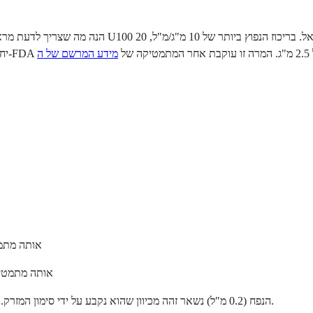
 זו עוקבת אחר המתמטיקה של
אותה מתמטיקה בריכוז 5 מ"ג/מ"ל: 20
אותה מתמטיקה בריכוז 20 מ"ג/מ"ל: 20 ÷ 100 = 
הנפח (0.2 מ"ל) נשאר זהה מכיוון שהוא נקבע על ידי סימון המזרק. מינון המ"ג משתנה מכיוון שכל ריכוז ארוז בכמות שונה של תרופה באותו מ"ל.