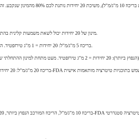
מינון של 20 יחידות יכול לשאת משמעות קלינית בהתאם לריכוז. לטבלאות המרה מלאות, ראו את המדריך למינון טירזפטיד מורכב.
בריכוז 5 מ"ג/מ"ל: 20 יחידות = 1 מ"ג טירזפטיד. הרבה מתחת למינון ההתחלתי הסטנדרטי של 2.5 מ"ג. לא שימוש קליני טיפוסי.