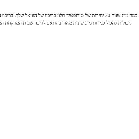
יחידות שוות ל-4 מ"ג. תמיד בדקו את התווית של ריכוז הוויאל הספציפי שלכם, מכיוון ש-20 יחידות זהות על מזרק אינסולין U100 יכולות להכיל כמויות מ"ג שונות מאוד בהתאם לריכוז שבית המרקחת המורכב שלכם משתמש בו.