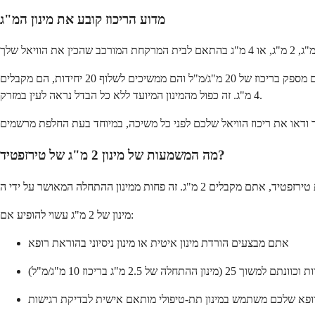
מדוע הריכוז קובע את מינון המ"ג
זה חשוב במיוחד אם אתם מחליפים בית מרקחת. מטופל ששולף 20 יחידות טירזפטיד מוויאל של 10 מ"ג/מ"ל מקבל 2 מ"ג. אם בית המרקחת החדש שלהם מספק בריכוז של 20 מ"ג/מ"ל והם ממשיכים לשלוף 20 יחידות, הם מקבלים
4 מ"ג. זה כפול מהמינון המיועד ללא כל הבדל נראה לעין במזרק.
מה המשמעות של מינון 2 מ"ג של טירזפטיד?
מינון של 2 מ"ג עשוי להופיע אם:
אתם מבצעים הורדת מינון איטית או מינון ניסיוני בהוראת רופא
ן ההתחלה של 2.5 מ"ג בריכוז 10 מ"ג/מ"ל)
פא שלכם משתמש במינון תת-טיפולי מותאם אישית לבדיקת רגישות