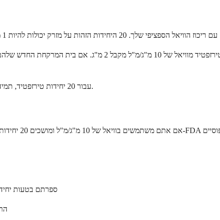
עבור 20 יחידות טירזפטיד, תמיד ודאו את ריכוז הוויאל שלכם לפני כל משיכה, במיוחד בעת החלפת מרשמים.
ספרתם בטעות יחידות וכוונתם למשוך 25 (מינו
הרו