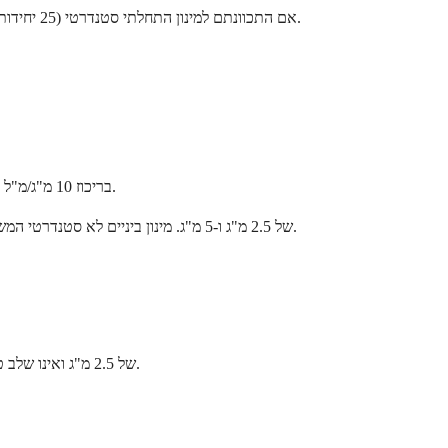
אם התכוונתם למינון התחלתי סטנדרטי (25 יחידות בריכוז 10 מ"ג/מ"ל), משיכת 20 יחידות נותנת לכם 80% מהמינון שנקבע. זה עשוי להיות מקובל למינון אחד אך לא אמור להפוך לשגרה ללא הנחיית רופא.
בריכוז 10 מ"ג/מ"ל (הנפוץ ביותר): 20 יחידות = 2 מ"ג טירזפטיד. מעט מתחת למינון ההתחלתי של 2.5 מ"ג. עשוי להופיע בטיטרציה איטית או בפרוטוקולים מותאמים אישית.
בריכוז 20 מ"ג/מ"ל: 20 יחידות = 4 מ"ג טירזפטיד. בין מינוני הטיטרציה הסטנדרטיים המאושרים על ידי ה-FDA של 2.5 מ"ג ו-5 מ"ג. מינון ביניים לא סטנדרטי המשמש בתוכניות טיטרציה מותאמות אישית.
בריכוז 10 מ"ג/מ"ל, הריכוז המורכב הנפוץ ביותר, 20 יחידות טירזפטיד שוות ל-2 מ"ג. זה פחות ממינון ההתחלה המאושר על ידי ה-FDA של 2.5 מ"ג ואינו שלב טיטרציה סטנדרטי.