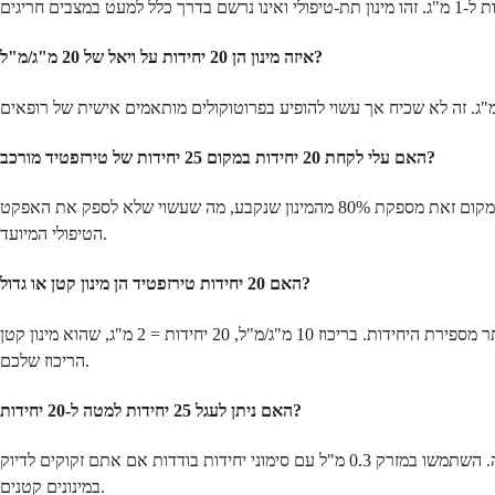
איזה מינון הן 20 יחידות על ויאל של 20 מ"ג/מ"ל?
האם עלי לקחת 20 יחידות במקום 25 יחידות של טירזפטיד מורכב?
לא, אלא אם הרופא שלך רשם במפורש 20 יחידות. מינון ההתחלה הסטנדרטי של 2.5 מ"ג הוא 25 יחידות בריכוז 10 מ"ג/מ"ל. משיכת 20 יחידות במקום זאת מספקת 80% מהמינון שנקבע, מה שעשוי שלא לספק את האפקט
הטיפולי המיועד.
האם 20 יחידות טירזפטיד הן מינון קטן או גדול?
ערך המ"ג חשוב יותר מספירת היחידות. בריכוז 10 מ"ג/מ"ל, 20 יחידות = 2 מ"ג, שהוא מינון קטן (מתחת למינון ההתחלה של ה-FDA של 2.5 מ"ג). בריכוז 20 מ"ג/מ"ל, 20 יחידות = 4 מ"ג, שזה בטווח הסטנדרטי. תמיד ודאו את
הריכוז שלכם.
האם ניתן לעגל 25 יחידות למטה ל-20 יחידות?
לא. ההבדל של 5 יחידות בריכוז 10 מ"ג/מ"ל מייצג 0.5 מ"ג, שהם 20% ממינון ההתחלה. עיגול למטה מפחית באופן משמעותי את השפעת התרופה. השתמשו במזרק 0.3 מ"ל עם סימוני יחידות בודדות אם אתם זקוקים לדיוק
במינונים קטנים.