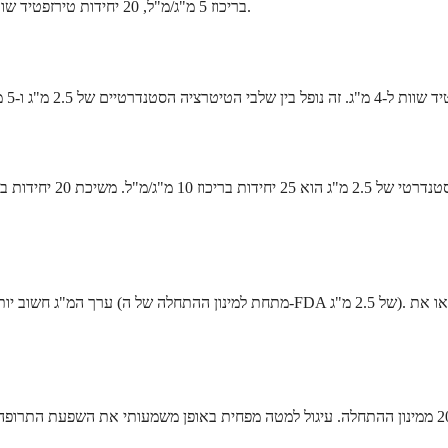
בריכוז 5 מ"ג/מ"ל, 20 יחידות טירזפטיד שוות ל-1 מ"ג. זהו מינון תת-טיפולי ואינו נרשם בדרך כלל למעט במצבים חריגים.