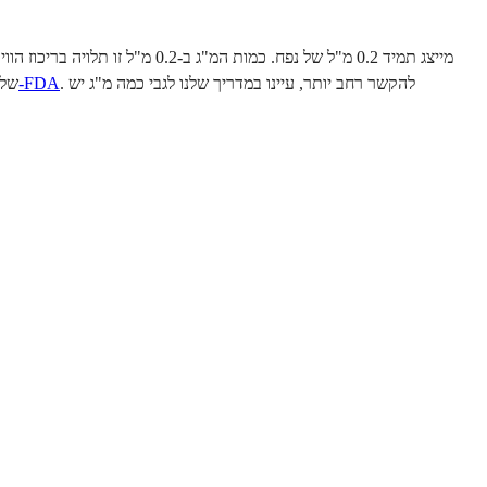
. להקשר רחב יותר, עיינו במדריך שלנו לגבי כמה מ"ג יש
מידע המרשם של ה-FDA
יחידות טירזפטיד מספקות 2 מ"ג, שזה פחות ממינון ההתחלה המאושר על ידי ה-FDA של 2.5 מ"ג. המרה