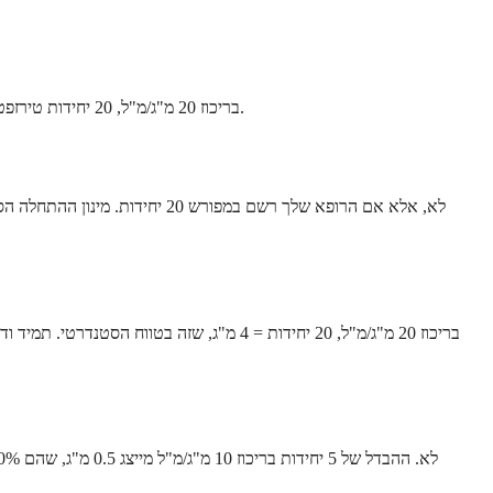
בריכוז 20 מ"ג/מ"ל, 20 יחידות טירזפטיד שוות ל-4 מ"ג. זה נופל בין שלבי הטיטרציה הסטנדרטיים של 2.5 מ"ג ו-5 מ"ג. זה לא שכיח אך עשוי להופיע בפרוטוקולים מותאמים אישית של רופאים.