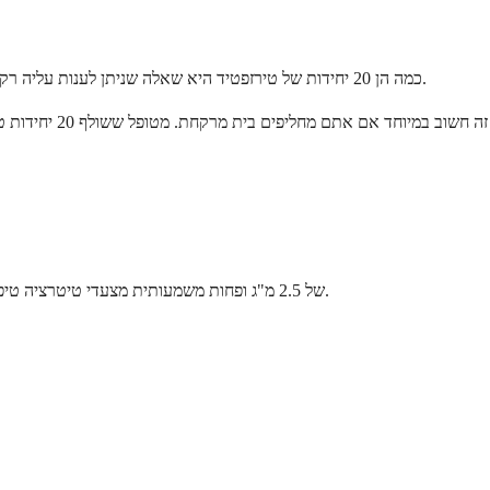
כמה הן 20 יחידות של טירזפטיד היא שאלה שניתן לענות עליה רק עם ריכוז הוויאל הספציפי שלך. 20 היחידות הזהות על מזרק יכולות להיות 1 מ"ג, 2 מ"ג, או 4 מ"ג בהתאם לבית המרקחת המורכב שהכין את הוויאל שלך.
אם אתם משתמשים בוויאל של 10 מ"ג/מ"ל ומושכים 20 יחידות טירזפטיד, אתם מקבלים 2 מ"ג. זה פחות ממינון ההתחלה המאושר על ידי ה-FDA של 2.5 מ"ג ופחות משמעותית מצעדי טיטרציה טיפוסיים.