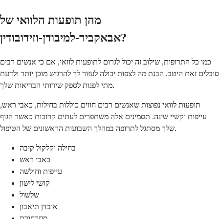
מהן תופעות הלוואי של
אבאקביר-למיבודן-וזידובודין?
כמו כל התרופות, שילוב זה יכול לגרום לתופעות לוואי, אם כי אנשים רבים
סובלים זאת היטב. הבנת מה לצפות יכולה לעזור לך להרגיש מוכן יותר ולדעת
מתי לפנות לספק שירותי הבריאות שלך.
תופעות לוואי נפוצות שאנשים רבים חווים כוללות בחילות, כאבי ראש,
עייפות וקשיי שינה. תסמינים אלה משתפרים לעתים קרובות כאשר הגוף
שלך מסתגל לתרופה במהלך השבועות הראשונים של הטיפול.
בחילה וקלקול קיבה
כאבי ראש
עייפות וחולשה
קושי לישון
שלשול
אובדן תיאבון
סְחַרחוֹרֶת