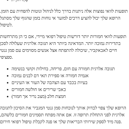
תופעות לוואי נפוצות אלה ניתנות בדרך כלל לניהול ונוטות להפחית עם הזמן.
הרופא שלך יכול להציע דרכים למזער אי נוחות בזמן שהגוף שלך מסתגל
לטיפול.
תופעות לוואי חמורות יותר דורשות טיפול רפואי מיידי, אם כי הן מתרחשות
בתדירות נמוכה יותר. המדאיגה ביותר היא תגובה אלרגית שעלולה לסכן
חיים לאבאקביר, שיכולה להתפתח אצל אנשים מסוימים עם סמן גנטי
ספציפי.
תגובה אלרגית חמורה עם חום, פריחה, בחילות וקושי בנשימה
אנמיה חמורה או ספירת תאי דם לבנים נמוכה
בעיות בכבד עם הצהבה של העור או העיניים
כאבי שרירים או חולשה חמורים
חמצת חלב (מצב נדיר אך חמור)
הרופא שלך צפוי לבדוק אותך לנוכחות סמן גנטי המגביר את הסיכון לתגובה
אלרגית לפני התחלת תרופה זו. אם אתה מפתח תסמינים חמורים כלשהם,
פנה מיד לספק שירותי הבריאות שלך או פנה לקבלת טיפול רפואי חירום.