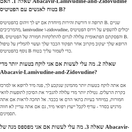
שאלה 1. האם Abacavir-Lamivudine-and-Zidovudine
בטוח לאנשים עם הפטיטיס B?
תרופה זו דורשת זהירות מיוחדת אם יש לך זיהום בהפטיטיס B. שניים
מהמרכיבים, lamivudine ו-zidovudine, יכולים להשפיע על וירוס הפטיטיס
B, והפסקתם הפתאומית עלולה לגרום להתלקחות חמורה של הפטיטיס B.
הרופא שלך יעקוב מקרוב אחר תפקוד הכבד שלך ועשוי להמליץ על טיפול
נוסף בהפטיטיס B כדי לשמור עליך בטוח.
שאלה 2. מה עלי לעשות אם אני לוקח בטעות יותר מדי
Abacavir-Lamivudine-and-Zidovudine?
אם אתה לוקח בטעות יותר מהמינון שנקבע לך, פנה מיד לרופא או למרכז
בקרת הרעלים. נטילת יותר מדי עלולה להגביר את הסיכון לתופעות לוואי
חמורות, במיוחד בעיות בתאי הדם או בכבד. אל תחכה לראות אם אתה
מרגיש בסדר - עדיף לקבל ייעוץ רפואי מיד, גם אם אתה עדיין לא חווה
תסמינים.
שאלה 3. מה עלי לעשות אם אני מפספס מנה של Abacavir-