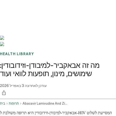
Benchmarks
Stories
FAQ
Sign up / Log in
HEALTH LIBRARY
מה זה אבאקביר-למיבודן-וזידובודין:
שימושים, מינון, תופעות לוואי ועוד
עודכן לאחרונה
3 באפריל 2026
Abacavir Lamivudine And Zidovudine Oral Route
תרופות
בית
אבאקביר-למיבודן-וזידובודין היא תרופה משולבת ל-HIV המסייעת לשלוט