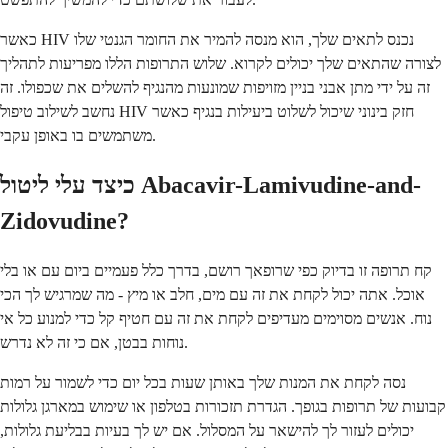
כאשר HIV נכנס לתאים שלך, הוא מנסה להמיר את החומר הגנטי שלו
לצורה שהתאים שלך יכולים לקרוא. שלוש התרופות הללו מפריעות לתהליך
זה על ידי מתן אבני בניין מזויפות שמונעות מהנגיף להשלים את שכפולו. זה
נחשב לשילוב טיפול HIV חזק בינוני שיכול לשלוט ביעילות בנגיף כאשר
משתמשים בו באופן עקבי.
כיצד עלי ליטול Abacavir-Lamivudine-and-
Zidovudine?
קח תרופה זו בדיוק כפי שרופאך רושם, בדרך כלל פעמיים ביום עם או בלי
אוכל. אתה יכול לקחת את זה עם מים, חלב או מיץ - מה שמרגיש לך הכי
נוח. אנשים מסוימים מעדיפים לקחת את זה עם חטיף קל כדי למנוע כל אי
נוחות בבטן, אם כי זה לא נדרש.
נסה לקחת את המנות שלך באותן שעות בכל יום כדי לשמור על רמות
קבועות של תרופות בגופך. הגדרת תזכורות בטלפון או שימוש במארגן גלולות
יכולים לעזור לך להישאר על המסלול. אם יש לך בעיות בבליעת גלולות,