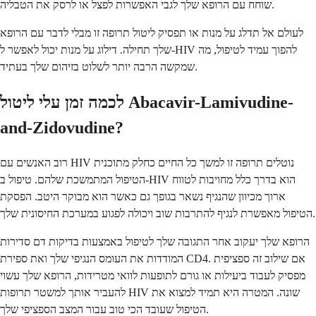
שוחח עם הרופא שלך לגבי האפשרות לפצל או לרסק את הטבליה.
לעולם אל תדלג על מנות או תפסיק ליטול תרופה זו מבלי לדבר עם הרופא
שלך תחילה. דילוג על מנות יכול לאפשר ל-HIV להפוך עמיד לטיפול, מה
שמקשה הרבה יותר לשלוט בזיהום שלך בעתיד.
לכמה זמן עלי ליטול Abacavir-Lamivudine-
and-Zidovudine?
רוב האנשים עם HIV נוטלים תרופה זו למשך כל החיים כחלק מתוכנית
הטיפול המתמשכת שלהם. טיפול ב-HIV הוא בדרך כלל מחויבות לטווח
ארוך מכיוון שהנגיף נשאר בגופך גם כאשר הוא מבוקר היטב. הפסקת
הטיפול מאפשרת לנגיף להתרבות שוב ויכולה לפגוע במערכת החיסונית שלך.
הרופא שלך יעקוב אחר התגובה שלך לטיפול באמצעות בדיקות דם סדירות
המודדות את העומס הנגיפי שלך ואת ספירת CD4. אם שילוב זה ספציפית
מפסיק לעבוד ביעילות או גורם לתופעות לוואי מטרידות, הרופא שלך עשוי
להעביר אותך למשטר תרופות HIV שונה. המטרה היא תמיד למצוא את
הטיפול שעובד הכי טוב עבור המצב הספציפי שלך.