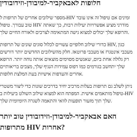
חלופות לאבאקביר-למיבודן-וזידובודין
מספר שילובים אחרים של תרופות ל-HIV זמינים אם טיפול זה אינו עובד
טוב עבורך. טיפול HIV מודרני מציע אפשרויות יעילות רבות, כך שאתה
והרופא שלך יכולים למצוא גישה המתאימה לצרכים ולאורח החיים שלך.
כדורי שילוב חלופיים עשויים לכלול סוגים שונים של תרופות HIV, כגון
מעכבי אינטגרז או מעכבי פרוטאז. חלק מהשילובים החדשים יותר דורשים
רק גלולה אחת ביום, שאנשים מסוימים מוצאים אותה נוחה יותר. הרופא
שלך יתחשב בגורמים כמו דפוס עמידות הנגיף שלך, מצבים בריאותיים
אחרים והעדפות אישיות בעת המלצת חלופות.
ניתן לשלב גם תרופות בעלות מרכיב יחיד בדרכים שונות כדי ליצור משטרי
טיפול מותאמים אישית. המפתח הוא למצוא שילוב השולט ביעילות ב-HIV
שלך תוך מזעור תופעות לוואי והתאמה לשגרה היומיומית שלך.
האם אבאקביר-למיבודן-וזידובודין טוב יותר
מתרופות HIV אחרות?