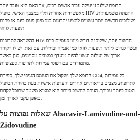
תרופת שילוב זו יעילה עבור אנשים רבים, אך האם היא טובה יותר
מאפשרויות אחרות תלוי במצבך האישי. טיפול HIV התפתח משמעותית,
ושילובים חדשים יותר עשויים להציע יתרונות כמו מינון פעם ביום או פחות
תופעות לוואי.
בהשוואה לתרופות HIV חדשות יותר, שילוב זה דורש מינון פעמיים ביום
ועשוי לגרום ליותר תופעות לוואי כמו אנמיה ובחילות. עם זאת, יש לו רקורד
ארוך של יעילות ועשוי להיות מועדף במצבים מסוימים, כגון כאשר
מתמודדים עם דפוסי עמידות לתרופות ספציפיות.
הרופא שלך ישקול את העומס הנגיפי שלך, ספירת CD4, כל עמידות
לתרופות, מצבים בריאותיים אחרים והעדפות אישיות בעת בחירת הטיפול
הטוב ביותר עבורך. הגורם החשוב ביותר הוא למצוא משטר שתוכל לקחת
באופן עקבי לאורך זמן.
שאלות נפוצות על Abacavir-Lamivudine-and-
Zidovudine