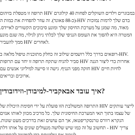
תרופה זו מטפלת בזיהום HIV במבוגרים וילדים השוקלים לפחות 40 קילוגרם
(כ-88 פאונד). זה עוזר להפחית את כמות ה-HIV בדם שלך לרמות נמוכות
מאוד, מה שמגן על מערכת החיסון שלך ומונע סיבוכים הקשורים לאיידס.
המטרה היא להפוך את העומס הנגיפי שלך לבלתי ניתן לגילוי, מה שגם מונע
ממך להעביר HIV לאחרים.
רופאים בדרך כלל רושמים שילוב זה כחלק מתוכנית טיפול מלאה ב-HIV.
סביר להניח שתקח תרופה זו יחד עם תרופות HIV אחרות כדי ליצור הגנה
חזקה מפני הנגיף. גישה זו סייעה למיליוני אנשים עם HIV לחיות חיים
ארוכים ובריאים.
איך עובד אבאקביר-למיבודן-וזידובודין?
התרופה המשולבת הזו פועלת על ידי חסימת היכולת של HIV לייצר עותקים
של עצמו בתוך תאי המערכת החיסונית שלך. כל מרכיב מכוון לאותו אנזים
הנקרא רוורס טרנסקריפטאז, אך הם עושים זאת בדרכים מעט שונות.
תחשוב על זה כמו שיש שלושה מנעולים שונים על אותו דלת - HIV צריך
לעבור את שלושתם כדי להמשיך להתפשט.