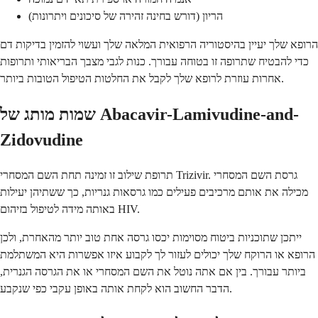
הריון (דורש בחינה זהירה של סיכונים ויתרונות)
הרופא שלך יעיין בהיסטוריה הרפואית המלאה שלך ועשוי להזמין בדיקות דם
כדי להבטיח שתרופה זו בטוחה עבורך. כנות לגבי מצבך הבריאותי ותרופות
אחרות עוזרת לרופא שלך לקבל את החלטות הטיפול הטובות ביותר.
שמות מותג של Abacavir-Lamivudine-and-
Zidovudine
תרופת שילוב זו זמינה תחת השם המסחרי Trizivir. גרסת השם המסחרי
מכילה את אותם מרכיבים פעילים כמו גרסאות גנריות, כך ששתיהן יעילות
באותה מידה לטיפול בזיהום HIV.
ייתכן שתוכניות ביטוח מסוימות יכסו גרסה אחת טוב יותר מהאחרת, ולכן
הרופא או הרוקח שלך יכולים לעזור לך לקבוע איזו אפשרות היא המשתלמת
ביותר עבורך. בין אם אתה נוטל את השם המסחרי או את הגרסה הגנרית,
הדבר החשוב הוא לקחת אותה באופן עקבי כפי שנקבע.