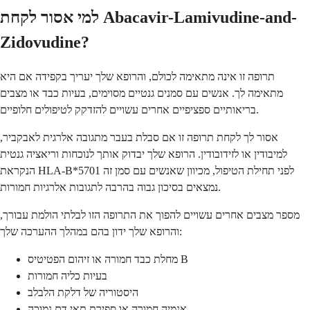
למי אסור לקחת Abacavir-Lamivudine-and-
Zidovudine?
תרופה זו אינה מתאימה לכולם, והרופא שלך יעריך בקפידה אם היא
מתאימה לך. אנשים עם סמנים גנטיים מסוימים, בעיות כבד או מצבים
בריאותיים ספציפיים אחרים עשויים להזדקק לטיפולים חלופיים.
אסור לך לקחת תרופה זו אם סבלת בעבר מתגובה אלרגית לאבקביר,
למיבודין או לזידובודין. הרופא שלך יבדוק אותך לנוכחות וריאציה גנטית
הנקראת HLA-B*5701 לפני תחילת הטיפול, מכיוון שאנשים עם סמן זה
נמצאים בסיכון גבוה בהרבה לתגובות אלרגיות חמורות.
מספר מצבים אחרים עשויים להפוך את התרופה הזו לבלתי הולמת עבורך,
והרופא שלך ידון בהם במהלך ההערכה שלך:
מחלת כבד חמורה או זיהום הפטיטיס B
בעיות כליה חמורות
היסטוריה של דלקת הלבלב
אנמיה חמורה או ספירת תאי דם נמוכה