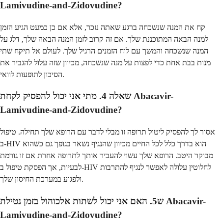
Lamivudine-and-Zidovudine?
קח את המנה שנשכחה ברגע שאתה נזכר, אלא אם כן כמעט הגיע הזמן
למנה הבאה המתוכננת שלך. אם זה קרוב לזמן המנה הבאה שלך, דלג על
המנה שנשכחה והמשך עם לוח הזמנים הרגיל שלך. לעולם אל תיקח שתי
מנות בבת אחת כדי לפצות על מנה שנשכחה, מכיוון שזה עלול להגביר את
הסיכון לתופעות לוואי.
שאלה 4. מתי אני יכול להפסיק לקחת Abacavir-
Lamivudine-and-Zidovudine?
אסור לך להפסיק ליטול תרופה זו מבלי לדבר עם הרופא שלך תחילה. טיפול
ב-HIV הוא בדרך כלל לכל החיים מכיוון שהנגיף נשאר בגופך גם כשהוא
מבוקר היטב. הרופא שלך עשוי להעביר אותך לתרופה אחרת אם זו גורמת
לבעיות, אך הפסקת טיפול ב-HIV לחלוטין עלולה לאפשר לנגיף להתרבות
ולפגוע במערכת החיסון שלך.
ש5. האם אני יכול לשתות אלכוהול בזמן נטילת Abacavir-
Lamivudine-and-Zidovudine?