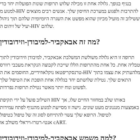
בנגיף בגופך. גלולה אחת זו מכילה שלוש תרופות שונות הפועלות יחד כדי
למנוע מ-HIV להתרבות ולפגוע במערכת החיסון שלך. אנשים רבים מוצאים
ששילוב זה מועיל מכיוון שהוא מפשט את השגרה היומיומית שלהם תוך ניהול
יעיל של זיהום ה-HIV שלהם.
מה זה אבאקביר-למיבודן-וזידובודין?
תרופה זו היא גלולה משולשת המשלבת אבאקביר, למיבודן וזידובודין לתוך
טבליה אחת. כל אחת מהתרופות הללו שייכת לקבוצה הנקראת מעכבי רוורס
טרנסקריפטאז נוקלאוזידיים, החוסמים את ה-HIV מלהעתיק את עצמו בתוך
התאים שלך. נטילת שלושתם יחד בגלולה אחת הופכת את הטיפול שלך
לפשוט ונוח יותר מאשר נטילת תרופות נפרדות.
השילוב פועל על ידי תקיפת HIV באותו שלב במחזור החיים שלו, אך
באמצעות מנגנונים מעט שונים. גישה זו מסייעת למנוע מהנגיף לפתח עמידות
לטיפול. הרופא שלך עשוי להתייחס לסוג זה של טיפול כטיפול
אנטי-רטרו-ויראלי משולב או cART.
למה משמש אבאקביר-למיבודן-וזידובודין?