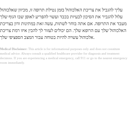
עליך להגביל את צריכת האלכוהול בזמן נטילת תרופה זו, מכיוון שאלכוהול
עלול להגביר את הסיכון לבעיות בכבד ועשוי להפריע לאופן שבו הגוף שלך
מעבד את התרופה. אם אתה בוחר לשתות, עשה זאת במתינות ודון בצריכת
האלכוהול שלך עם הרופא שלך. הם יכולים לעזור לך להבין איזו רמת צריכת
אלכוהול עשויה להיות בטוחה עבור המצב הספציפי שלך.
Medical Disclaimer:
This article is for informational purposes only and does not constitute
medical advice. Always consult a qualified healthcare provider for diagnosis and treatment
decisions. If you are experiencing a medical emergency, call 911 or go to the nearest emergency
room immediately.