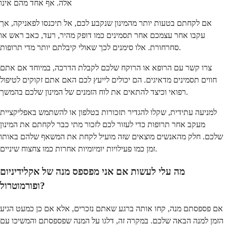
אלה. אף אחד מהם אינו
אם לקחתם בטעות יותר מהמינון שנקבע לכם, אל תיכנסו לפאניקה, אך
עקבו אחר עצמכם אחר תסמינים כמו דופק מהיר, רעד, כאב ראש או
סחרחורת. אלו סימנים לכך שאולי קיבלתם יותר מדי תרופות.
צרו קשר עם הרופא או הרוקח שלכם לקבלת הדרכה, במיוחד אם אתם
חווים תסמינים מדאיגים. הם יכולים לייעץ לכם האם אתם זקוקים לטיפול
רפואי וכיצד להתאים את לוח הזמנים של המינון שלכם בהמשך.
למניעה עתידית, שקלו להגדיר תזכורות בטלפון או להשתמש באפליקציית
מעקב אחר תרופות כדי לעזור לכם לזכור מתי כבר לקחתם את המינון
שלכם. חלק מהאנשים מוצאים שזה מועיל לקחת את המשאף שלהם באותו
זמן כמו פעילויות יומיומיות אחרות כמו צחצוח שיניים.
מה עלי לעשות אם אני מפספס מנה של אקלידיניום
ופורמוטרול?
אם פספסתם מנה, קחו אותה ברגע שאתם נזכרים, אלא אם כן כמעט הגיע
הזמן למנה הבאה שלכם. במקרה זה, דלגו על המנה שפספסתם והמשיכו עם