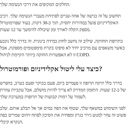
החלקים המקיפים את דרכי הנשימה שלך.
תחשוב על זה כגישה של אחד-שניים לפתיחת מעברי הנשימה שלך. רכיב
האקלידיניום פועל במהירות יחסית, תוך כ-30 דקות, בעוד שפורמוטרול
מספק הקלה לאורך זמן שיכולה להימשך עד 12 שעות.
כתרופת תחזוקה, שילוב זה נחשב לחזק במידה בינונית. זה בדרך כלל נקבע
כאשר משאפים עם מרכיב יחיד לא סיפקו בקרת סימפטומים מספקת, אבל
זו לא האפשרות החזקה ביותר הקיימת לניהול COPD.
כיצד עלי ליטול אקלידיניום ופורמוטרול?
בדרך כלל תיקח תרופה זו פעמיים ביום, פעם בבוקר ופעם בערב, בהפרש
של כ-12 שעות. התזמון המדויק לא צריך להיות מושלם, אבל עקביות עוזרת
לשמור על רמות קבועות של תרופות במערכת שלך.
לפני השימוש במשאף שלך, שטוף את הפה במים אך אל תבלע אותם. שלב
פשוט זה עוזר למנוע גירוי בגרון ומפחית את הסיכון לפתח זיהום שמרים בפה
הנקרא קיכלי.