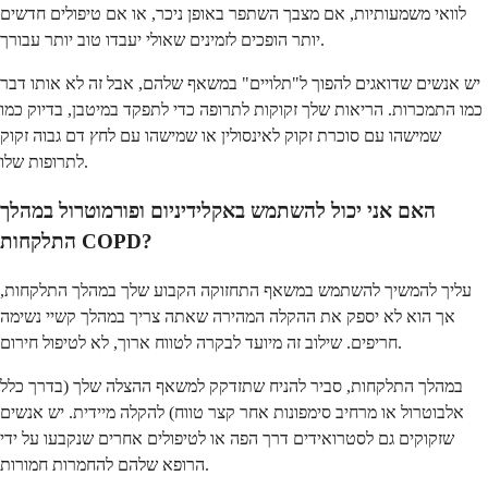
לוואי משמעותיות, אם מצבך השתפר באופן ניכר, או אם טיפולים חדשים
יותר הופכים לזמינים שאולי יעבדו טוב יותר עבורך.
יש אנשים שדואגים להפוך ל"תלויים" במשאף שלהם, אבל זה לא אותו דבר
כמו התמכרות. הריאות שלך זקוקות לתרופה כדי לתפקד במיטבן, בדיוק כמו
שמישהו עם סוכרת זקוק לאינסולין או שמישהו עם לחץ דם גבוה זקוק
לתרופות שלו.
האם אני יכול להשתמש באקלידיניום ופורמוטרול במהלך
התלקחות COPD?
עליך להמשיך להשתמש במשאף התחזוקה הקבוע שלך במהלך התלקחות,
אך הוא לא יספק את ההקלה המהירה שאתה צריך במהלך קשיי נשימה
חריפים. שילוב זה מיועד לבקרה לטווח ארוך, לא לטיפול חירום.
במהלך התלקחות, סביר להניח שתזדקק למשאף ההצלה שלך (בדרך כלל
אלבוטרול או מרחיב סימפונות אחר קצר טווח) להקלה מיידית. יש אנשים
שזקוקים גם לסטרואידים דרך הפה או לטיפולים אחרים שנקבעו על ידי
הרופא שלהם להחמרות חמורות.