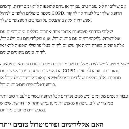
אם שילוב זה לא עובד טוב עבורך או גורם לתופעות לוואי מטרידות, קיימים
מספר טיפולים חלופיים לניהול COPD. הרופא שלך יכול לעזור לך לחקור
אפשרויות אלה בהתבסס על הצרכים הספציפיים שלך.
שילובי מרחיבי סימפונות ארוכי טווח אחרים כוללים טיוטרופיום עם
אולודטרול, גליקופירוניום עם פורמוטרול, או אומקלידיניום עם וילנטרול.
אלה פועלים בצורה דומה אך עשויים להיות בעלי פרופילי תופעות לוואי או
לוחות זמנים מינוניים שונים.
משאפי טיפול משולש המשלבים שני מרחיבי סימפונות עם סטרואיד בשאיפה
הם אפשרות נוספת עבור אנשים עם COPD חמור יותר או התלקחויות
תכופות. אלה כוללים שילובים כמו פלוטיקאזון/אומקלידיניום/וילנטרול או
בודזוניד/גליקופירוניום/פורמוטרול.
עבור אנשים מסוימים, משאפים נפרדים לכל תרופה עשויים לעבוד טוב יותר
ממוצרי שילוב. גישה זו מאפשרת מינון גמיש יותר אך דורשת שימוש
במכשירים מרובים מדי יום.
האם אקלידיניום ופורמוטרול טובים יותר