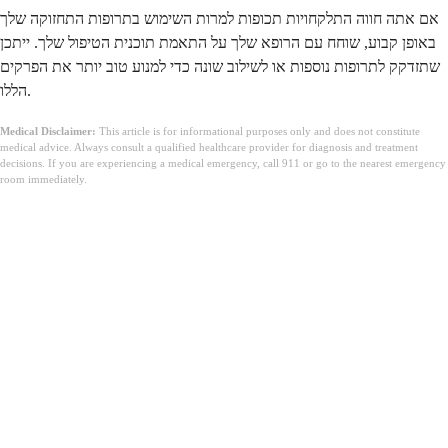
אם אתה חווה התלקחויות תכופות למרות השימוש בתרופות התחזוקה שלך
באופן קבוע, שוחח עם הרופא שלך על התאמת תוכנית הטיפול שלך. ייתכן
שתזדקק לתרופות נוספות או לשילוב שונה כדי למנוע טוב יותר את הפרקים
הללו.
Medical Disclaimer:
This article is for informational purposes only and does not constitute
medical advice. Always consult a qualified healthcare provider for diagnosis and treatment
decisions. If you are experiencing a medical emergency, call 911 or go to the nearest emergency
room immediately.