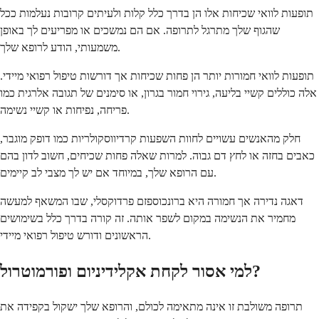
תופעות לוואי שכיחות אלו הן בדרך כלל קלות ולעיתים קרובות נעלמות ככל
שהגוף שלך מתרגל לתרופה. אם הם נמשכים או מפריעים לך באופן
משמעותי, הודע לרופא שלך.
תופעות לוואי חמורות יותר הן פחות שכיחות אך דורשות טיפול רפואי מיידי.
אלה כוללים קשיי בליעה, גירוי חמור בגרון, או סימנים של תגובה אלרגית כמו
פריחה, נפיחות או קשיי נשימה.
חלק מהאנשים עשויים לחוות השפעות קרדיווסקולריות כמו דופק מוגבר,
כאבים בחזה או לחץ דם גבוה. למרות שאלה פחות שכיחים, חשוב לדון בהם
עם הרופא שלך, במיוחד אם יש לך מצבי לב קיימים.
דאגה נדירה אך חמורה היא ברונכוספזם פרדוקסלי, שבו המשאף למעשה
מחמיר את הנשימה במקום לשפר אותה. זה קורה בדרך כלל בשימושים
הראשונים ודורש טיפול רפואי מיידי.
למי אסור לקחת אקלידיניום ופורמוטרול?
תרופה משולבת זו אינה מתאימה לכולם, והרופא שלך ישקול בקפידה את