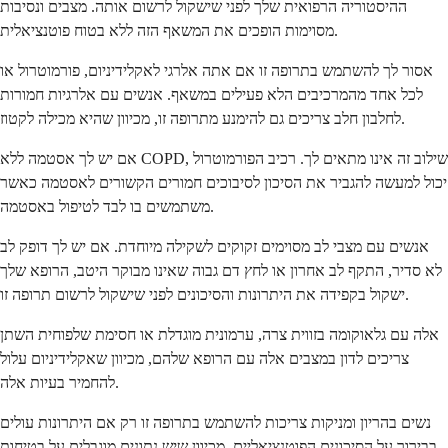
ההיסטוריה הרפואית שלך לפני שישקול לרשום אותה. מצבים ונסיבות
מסוימות הופכים את המשאף הזה ללא בטוח פוטנציאלית.
אסור לך להשתמש בתרופה זו אם אתה אלרגי לאקלידיניום, פורמוטרול או
לכל אחד מהמרכיבים הלא פעילים במשאף. אנשים עם אלרגיות חמורות
לחלבון חלב צריכים גם להימנע מתרופה זו, מכיוון שהיא מכילה לקטוז.
אם יש לך אסטמה ללא COPD, שילוב זה אינו מתאים לך. רכיב הפורמוטרול
יכול למעשה להגביר את הסיכון לסיבוכים חמורים הקשורים לאסטמה כאשר
משתמשים בו לבד לטיפול באסטמה.
אנשים עם מצבי לב מסוימים זקוקים לשקילה מיוחדת. אם יש לך דופק לב
לא סדיר, התקף לב אחרון או לחץ דם גבוה שאינו מבוקר היטב, הרופא שלך
ישקול בקפידה את היתרונות והסיכונים לפני שישקול לרשום תרופה זו.
אלה עם גלאוקומה בזווית צרה, ערמונית מוגדלת או חסימת שלפוחית השתן
צריכים לדון במצבים אלה עם הרופא שלהם, מכיוון שאקלידיניום עלול
להחמיר בעיות אלה.
נשים בהריון ומניקות צריכות להשתמש בתרופה זו רק אם היתרונות עולים
בבירור על הסיכונים הפוטנציאליים, מכיוון שיש נתונים מוגבלים על בטיחות