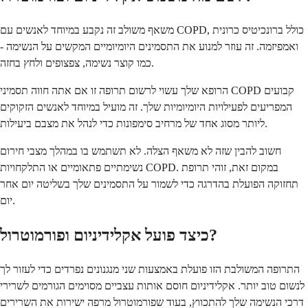
משאף משולב זה נקבע במיוחד לאנשים עם COPD, כולל ברונכיטיס כרונית
ואמפיזמה. זה עוזר למנוע את התסמינים היומיומיים המקשים על הנשימה -
כמו קוצר נשימה, צפצופים ולחץ בחזה.
הרופא שלך עשוי לרשום תרופה זו אם אתה חווה תסמיני COPD קבועים
המפריעים לפעילויות היומיומיות שלך. זה מועיל במיוחד לאנשים הזקוקים
ליותר מסוג אחד של מרחיב סימפונות כדי לנהל את מצבם ביעילות.
חשוב להבין שזה לא משאף הצלה. לא תשתמש בו במהלך מצבי חירום
נשימתיים פתאומיים או התלקחויות COPD. במקום זאת, זוהי תרופת
תחזוקה הפועלת בהדרגה כדי לשמור על התסמינים שלך בשליטה יום אחר
יום.
כיצד פועל אקלידיניום ופורמוטרול?
התרופה המשולבת הזו פועלת באמצעות שני מנגנונים נפרדים כדי לעזור לך
לנשום טוב יותר. אקלידיניום חוסם אותות עצביים מסוימים הגורמים לשרירי
דרכי הנשימה שלך להתכווץ, בעוד שפורמוטרול מרפה ישירות את השרירים