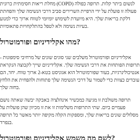
מחלת ריאות חסימתית כרונית (COPD) לנשום ביתר קלות. תרופה כפולה
פעולה זו פועלת על ידי הרפיית השרירים סביב דרכי הנשימה שלך והפחתת
דלקת בריאות שלך. היא מיועדת לשימוש יומיומי לטווח ארוך כדי למנוע
בעיות נשימה ולא לטפל בהתלקחויות פתאומיות.
מהו אקלידיניום ופורמוטרול?
אקלידיניום ופורמוטרול משלבים שני סוגים שונים של מרחיבי סימפונות -
תרופות הפותחות את דרכי הנשימה שלך. אקלידיניום שייך לקבוצה הנקראת
אנטיכולינרגיות, בעוד שפורמוטרול הוא אגוניסט בטא-2 ארוך טווח. יחד, הם
עובדים כצוות כדי לשמור על דרכי הנשימה שלך פתוחות ולהפחית את הלחץ
בחזה שלך.
תרופה משולבת זו מגיעה כמכשיר אינהלציה באבקה יבשה שאתה נושם
פעמיים ביום. שתי התרופות משלימות זו את זו מכיוון שהן פועלות על
מסלולים שונים בריאות שלך, ומספקות הקלה מקיפה יותר מאשר כל תרופה
בנפרד.
לשם מה משמש אקלידיניום ופורמוטרול?