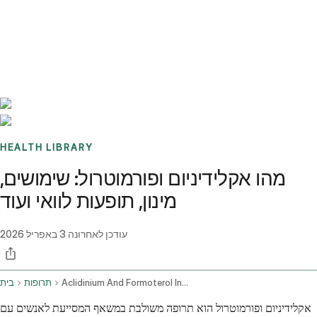
Benchmarks
Stories
FAQ
Sign up / Log in
HEALTH LIBRARY
מהו אקלידיניום ופורמוטרול: שימושים,
מינון, תופעות לוואי ועוד
עודכן לאחרונה
3 באפריל 2026
Aclidinium And Formoterol Inhalation Route
תרופות
בית
אקלידיניום ופורמוטרול הוא תרופה משולבת במשאף המסייעת לאנשים עם