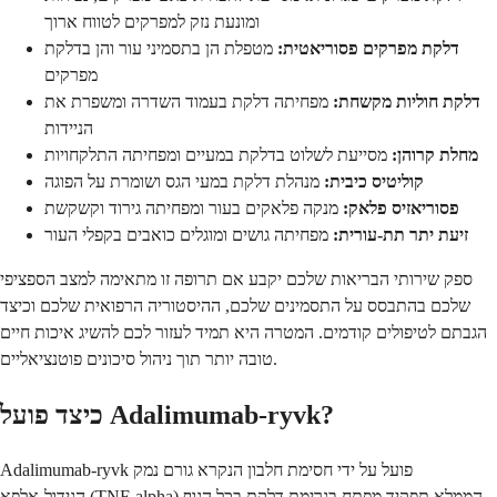
ומונעת נזק למפרקים לטווח ארוך
דלקת מפרקים פסוריאטית:
מטפלת הן בתסמיני עור והן בדלקת
מפרקים
דלקת חוליות מקשחת:
מפחיתה דלקת בעמוד השדרה ומשפרת את
הניידות
מחלת קרוהן:
מסייעת לשלוט בדלקת במעיים ומפחיתה התלקחויות
קוליטיס כיבית:
מנהלת דלקת במעי הגס ושומרת על הפוגה
פסוריאזיס פלאק:
מנקה פלאקים בעור ומפחיתה גירוד וקשקשת
זיעת יתר תת-עורית:
מפחיתה גושים ומוגלים כואבים בקפלי העור
ספק שירותי הבריאות שלכם יקבע אם תרופה זו מתאימה למצב הספציפי
שלכם בהתבסס על התסמינים שלכם, ההיסטוריה הרפואית שלכם וכיצד
הגבתם לטיפולים קודמים. המטרה היא תמיד לעזור לכם להשיג איכות חיים
טובה יותר תוך ניהול סיכונים פוטנציאליים.
כיצד פועל Adalimumab-ryvk?
Adalimumab-ryvk פועל על ידי חסימת חלבון הנקרא גורם נמק
הגידול-אלפא (TNF-alpha) הממלא תפקיד מפתח בגרימת דלקת בכל הגוף