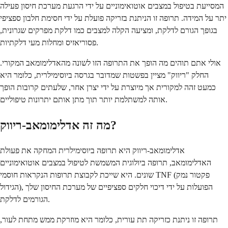
המסייעת בטיפול במצבים אוטואימוניים על ידי הרגעת מערכת חיסון פעילה
יתר על המידה. תרופה זו הניתנת בזריקה פועלת על ידי חסימת חלבון ספציפי
בגופך הגורם לדלקת, ומציעה הקלה למצבים כמו דלקת מפרקים שגרונית,
פסוריאזיס ומחלות מעי דלקתיות.
אולי אתם תוהים מה הופך את התרופה הזו לשונה מהאדלימומאב המקורי.
החלק "ריווק" מציין בפשטות שמדובר בגרסה ביוסימילרית, כלומר היא
כמעט זהה למקורית אך מיוצרת על ידי יצרן אחר, שלעתים קרובות הופך
אותה למשתלמת יותר תוך מתן אותם יתרונות טיפוליים.
מה זה אדלימומאב-ריווק?
אדלימומאב-ריווק היא תרופה ביוסימילרית המחקה את פעולת
האדלימומאב, תרופה ביולוגית המשמשת לטיפול במצבים אוטואימוניים
שונים. היא שייכת לקבוצת תרופות הנקראות חוסמי TNF (פקטור נמק
הגידול), הפועלות על ידי דיכוי חלקים ספציפיים של מערכת החיסון שלך
הגורמים לדלקת.
תרופה זו ניתנת כזריקה תת עורית, כלומר היא מוזרקת ממש מתחת לעור,