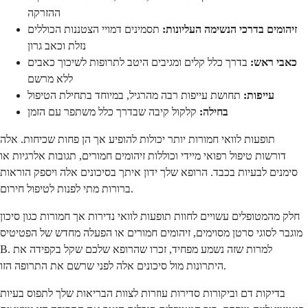
ההזרקה
זיהומים בדרכי הנשימה העליונות:
תסמינים דמויי הצטננות הכוללים
נזלת וכאב גרון
כאבי ראש:
בדרך כלל קלים ומגיבים היטב לתרופות לשיכוך כאבים
ללא מרשם
עייפות:
תחושת עייפות רבה מהרגיל, במיוחד בתחילת הטיפול
בחילה:
קלקול קיבה שבדרך כלל משתפר עם הזמן
תופעות לוואי חמורות יותר יכולות להופיע אך הן פחות שכיחות. אלה
דורשות טיפול רפואי מיידי וכוללות זיהומים חמורים, תגובות אלרגיות או
סימנים לבעיות בכבד. הרופא שלך ידון איתך בסיכונים אלה ויספק הוראות
ברורות מתי לפנות לטיפול חירום.
חלק מהמטופלים עשויים לחוות תופעות לוואי נדירות אך חמורות כגון סיכון
מוגבר לסוגי סרטן מסוימים, זיהומים חמורים או הפעלה מחדש של הפטיטיס
B. למרות שזה נשמע מפחיד, זכרו שהרופא שלכם שקל בקפידה את
היתרונות מול סיכונים אלה לפני שרשם את התרופה הזו.
בדיקות דם וביקורות סדירות עוזרות לצוות הבריאות שלך לתפוס בעיות