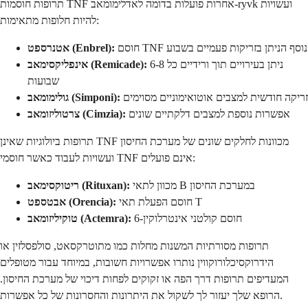
תרופות חוסמות TNF אחרות פועלות בדומה לאדלימומאב-ryvk ועשויות
להיות חלופות מתאימות:
חוסם TNF נוסף הניתן בזריקות פעמיים בשבוע
אטנרספט (Enbrel):
ניתן בעירויים תוך ורידיים כל 6-8
אינפליקסימאב (Remicade):
שבועות
זריקה חודשית למצבים אוטואימוניים מסוימים
גולימומאב (Simponi):
אפשרות נוספת למצבים דלקתיים שונים
צרטוליזומאב (Cimzia):
תרופות ביולוגיות שאינן TNF מכוונות לחלקים שונים של מערכת החיסון
ועשויות לעבוד כאשר חוסמי TNF אינם פועלים:
מכוון לתאי B במערכת החיסון
ריטוקסימאב (Rituxan):
חוסם הפעלת תאי T
אבטספט (Orencia):
חוסם קולטני אינטרלוקין-6
טוקיליזומאב (Actemra):
תרופות מסורתיות המשנות מחלות כמו מתוטרקסאט, סולפסלזין או
הידרוקסיכלורוקווין נותרו אפשרויות חשובות, במיוחד עבור מטופלים
המעדיפים תרופות דרך הפה או זקוקים לפחות דיכוי של מערכת החיסון.
הרופא שלך יעזור לך לשקול את היתרונות והחסרונות של כל אפשרות.