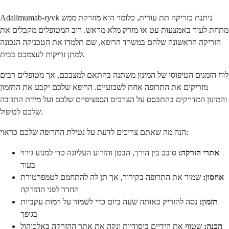
Adalimumab-ryvk ניתנת כזריקה תת עורית, כלומר היא מוזרקת ממש
מתחת לעור באמצעות עט או מזרק מלא מראש. רוב המטופלים מקבלים את
הזריקה הראשונה שלהם במשרד הרופא, שם תלמדו את הטכניקה הנכונה
למתן זריקות לעצמכם בבית.
לוח הזמנים הטיפוסי של המינון משתנה בהתאם למצבכם, אך מטופלים רבים
מזריקים את התרופה אחת לשבועיים. הרופא שלכם יקבע את התזמון
והמינון המדויקים בהתבסס על הצרכים הספציפיים שלכם ועל מידת התגובה
שלכם לטיפול.
הנה מה שאתם צריכים לדעת על נטילת התרופה שלכם כראוי:
אתרי הזרקה:
סובב בין הירך, הבטן והזרוע העליונה כדי למנוע גירוי
בעור
אחסון:
שמור את התרופה בקירור, אך תן לה להתחמם לטמפרטורת
החדר לפני ההזרקה
תזמון:
נסה להזריק באותה שעה ביום כדי לשמור על רמות עקביות
בגופך
הכנה:
שטוף את הידיים ביסודיות ונקה את אתר ההזרקה באלכוהול