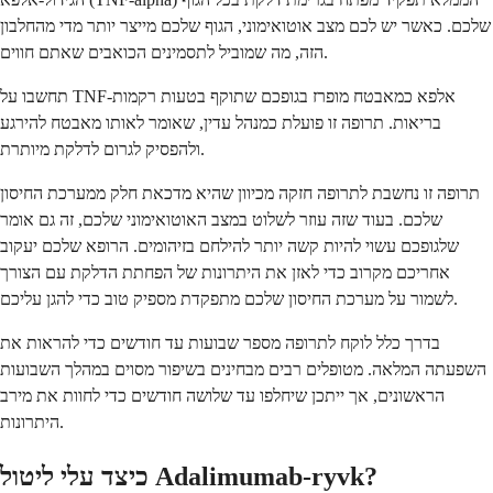
שלכם. כאשר יש לכם מצב אוטואימוני, הגוף שלכם מייצר יותר מדי מהחלבון
הזה, מה שמוביל לתסמינים הכואבים שאתם חווים.
תחשבו על TNF-אלפא כמאבטח מופרז בגופכם שתוקף בטעות רקמות
בריאות. תרופה זו פועלת כמנהל עדין, שאומר לאותו מאבטח להירגע
ולהפסיק לגרום לדלקת מיותרת.
תרופה זו נחשבת לתרופה חזקה מכיוון שהיא מדכאת חלק ממערכת החיסון
שלכם. בעוד שזה עוזר לשלוט במצב האוטואימוני שלכם, זה גם אומר
שלגופכם עשוי להיות קשה יותר להילחם בזיהומים. הרופא שלכם יעקוב
אחריכם מקרוב כדי לאזן את היתרונות של הפחתת הדלקת עם הצורך
לשמור על מערכת החיסון שלכם מתפקדת מספיק טוב כדי להגן עליכם.
בדרך כלל לוקח לתרופה מספר שבועות עד חודשים כדי להראות את
השפעתה המלאה. מטופלים רבים מבחינים בשיפור מסוים במהלך השבועות
הראשונים, אך ייתכן שיחלפו עד שלושה חודשים כדי לחוות את מירב
היתרונות.
כיצד עלי ליטול Adalimumab-ryvk?