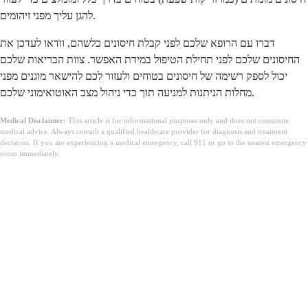
להגן עליך מפני זיהומים.
דברו עם הרופא שלכם לפני קבלת חיסונים כלשהם, וודאו לעדכן את
החיסונים שלכם לפני תחילת הטיפול במידת האפשר. צוות הבריאות שלכם
יכול לספק רשימה של חיסונים בטוחים ולעזור לכם להישאר מוגנים מפני
מחלות הניתנות למניעה תוך כדי ניהול מצב האוטואימוני שלכם.
Medical Disclaimer:
This article is for informational purposes only and does not constitute
medical advice. Always consult a qualified healthcare provider for diagnosis and treatment
decisions. If you are experiencing a medical emergency, call 911 or go to the nearest emergency
room immediately.