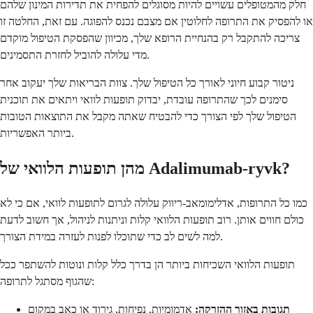
חלק מהמטופלים עשויים להיות מסוגלים להפחית את תדירות המינון שלהם
או להפסיק את התרופה לחלוטין אם מצבם נכנס להפוגה. עם זאת, החלטה זו
צריכה להתקבל רק בהנחיית הרופא שלך, מכיוון שהפסקת הטיפול מוקדם
מדי עלולה להוביל לחזרת התסמינים.
ניטור קבוע חיוני לאורך כל הטיפול שלך. צוות הבריאות שלך יעקוב אחר
סימנים לכך שהתרופה עובדת, יבדוק תופעות לוואי ויתאים את תוכנית
הטיפול שלך לפי הצורך כדי להבטיח שאתה מקבל את התוצאות הטובות
ביותר האפשריות.
מהן תופעות הלוואי של Adalimumab-ryvk?
כמו כל התרופות, אדלימומאב-ריווק עלולה לגרום לתופעות לוואי, אם כי לא
כולם חווים אותן. רוב תופעות הלוואי קלות וניתנות לניהול, אך חשוב לדעת
למה לשים לב כדי שתוכלו לפנות לעזרה במידת הצורך.
תופעות הלוואי השכיחות ביותר הן בדרך כלל קלות ונוטות להשתפר ככל
שהגוף מסתגל לתרופה:
תגובות באזור ההזרקה:
אדמומיות, נפיחות, גירוד או כאב במקום