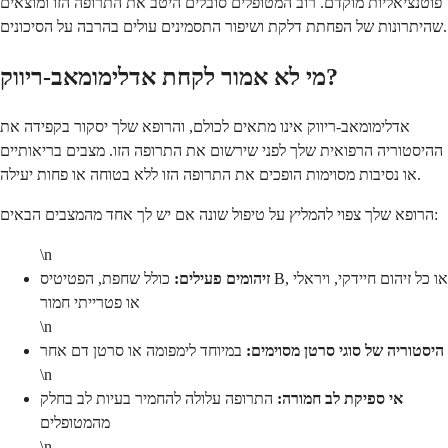
פוטנציאליות מוקדם. רוב המטופלים סובלים היטב את התרופה הזו ומוצאים
שהיתרונות של הפחתת דלקת ושיפור התסמינים עולים בהרבה על הסיכונים.
מי לא אמור לקחת אדלימומאב-ריווק?
אדלימומאב-ריווק אינו מתאים לכולם, והרופא שלך יסקור בקפידה את
ההיסטוריה הרפואית שלך לפני שירשום את התרופה הזו. מצבים בריאותיים
או נסיבות מסוימות הופכים את התרופה הזו ללא בטוחה או פחות יעילה.
הרופא שלך צפוי להמליץ על טיפול שונה אם יש לך אחד מהמצבים הבאים:
\n
זיהומים פעילים:
כולל שחפת, הפטיטיס B, או כל זיהום חיידקי, ויראלי
או פטרייתי חמור
\n
היסטוריה של סוגי סרטן מסוימים:
במיוחד לימפומה או סרטן דם אחר
\n
אי ספיקת לב חמורה:
התרופה עלולה להחמיר בעיות לב בחלק
מהמטופלים
\n