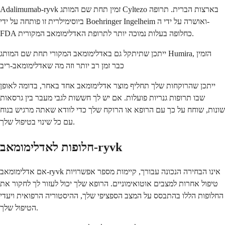
Adalimumab-ryvk זמין תחת שם המותג Cyltezo בארצות הברית. תרופה
ביוסימילרית זו פותחה על ידי Boehringer Ingelheim ואושרה על ידי ה-
FDA כחלופה בעלות נמוכה יותר לתרופת האדלימומאב המקורית.
ייתכן שתיתקל גם באדלימומאב המקורי תחת שם המותג Humira, הזמין
כבר זמן רב יותר וזה מה שאדלימומאב-ריב
ייתכן שהרוקחות שלך תחליף מוצר אדלימומאב אחד באחר, בדומה לאופן
שבו תרופות גנריות פועלות. אם יש לך חששות לגבי מעבר בין גרסאות
שונות, שוחח על כך עם הרופא או הרוקח שלך כדי לוודא שאתה מרגיש בנוח
עם כל שינוי בטיפול שלך.
חלופות לאדלימומאב-ryvk
אם אדלימומאב-ryvk אינו הבחירה הנכונה עבורך, קיימות מספר אפשרויות
טיפול אחרות למצבים אוטואימוניים. הרופא שלך יכול לעזור לך לחקור את
החלופות הללו בהתבסס על המצב הספציפי שלך, ההיסטוריה הרפואית ויעדי
הטיפול שלך.