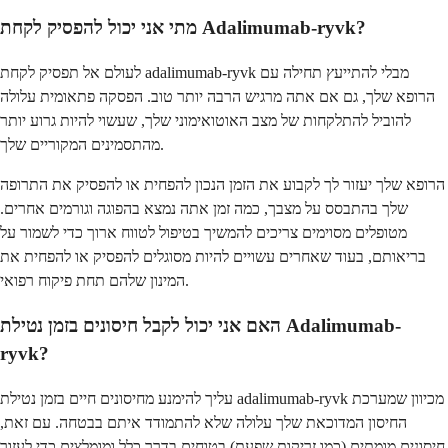
מתי אני יכול להפסיק לקחת Adalimumab-ryvk?
לעולם אל תפסיק לקחת adalimumab-ryvk מבלי להתייעץ תחילה עם
הרופא שלך, גם אם אתה מרגיש הרבה יותר טוב. הפסקה פתאומית עלולה
להוביל להתלקחות של מצב האוטואימוני שלך, שעשוי להיות גרוע יותר
מהתסמינים המקוריים שלך.
הרופא שלך יעזור לך לקבוע את הזמן הנכון להפחית או להפסיק את התרופה
שלך בהתבסס על מצבך, כמה זמן אתה נמצא בהפוגה וגורמים אחרים.
מטופלים מסוימים צריכים להמשיך בטיפול לטווח ארוך כדי לשמור על
בריאותם, בעוד שאחרים עשויים להיות מסוגלים להפסיק או להפחית את
המינון שלהם תחת פיקוח רפואי.
האם אני יכול לקבל חיסונים בזמן נטילת Adalimumab-
ryvk?
עליך להימנע מחיסונים חיים בזמן נטילת adalimumab-ryvk מכיוון שמערכת
החיסון המדוכאת שלך עלולה שלא להתמודד איתם בבטחה. עם זאת,
חיסונים מומתים (כמו זריקות שפעת) בטוחים בדרך כלל ומומלצים כדי לעזור