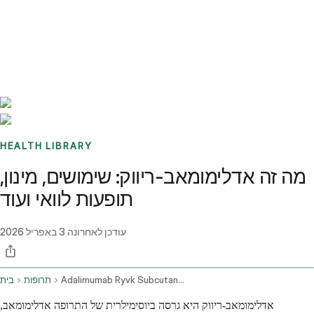
Benchmarks
Stories
FAQ
Sign up / Log in
HEALTH LIBRARY
מה זה אדלימומאב-ריווק: שימושים, מינון,
תופעות לוואי ועוד
עודכן לאחרונה
3 באפריל 2026
Adalimumab Ryvk Subcutaneous Route
תרופות
בית
אדלימומאב-ריווק היא גרסה ביוסימילרית של התרופה אדלימומאב,