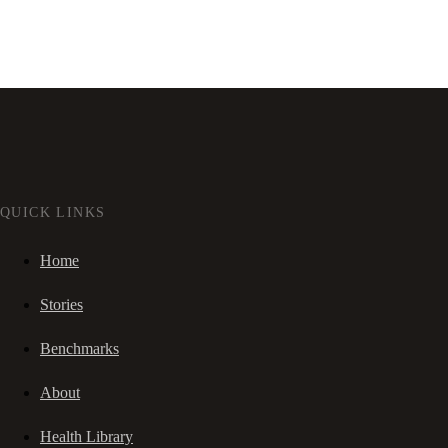
QUICK LINKS
Home
Stories
Benchmarks
About
Health Library