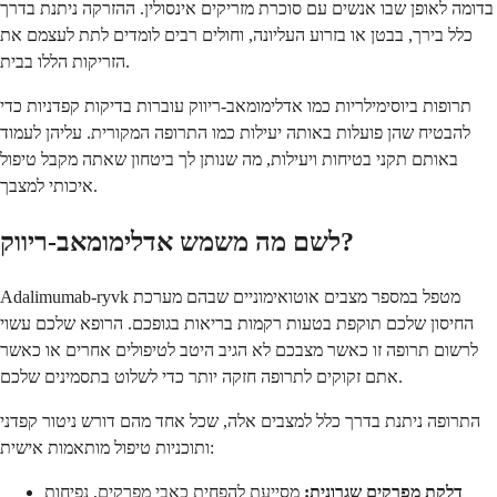
בדומה לאופן שבו אנשים עם סוכרת מזריקים אינסולין. ההזרקה ניתנת בדרך
כלל בירך, בבטן או בזרוע העליונה, וחולים רבים לומדים לתת לעצמם את
הזריקות הללו בבית.
תרופות ביוסימילריות כמו אדלימומאב-ריווק עוברות בדיקות קפדניות כדי
להבטיח שהן פועלות באותה יעילות כמו התרופה המקורית. עליהן לעמוד
באותם תקני בטיחות ויעילות, מה שנותן לך ביטחון שאתה מקבל טיפול
איכותי למצבך.
לשם מה משמש אדלימומאב-ריווק?
Adalimumab-ryvk מטפל במספר מצבים אוטואימוניים שבהם מערכת
החיסון שלכם תוקפת בטעות רקמות בריאות בגופכם. הרופא שלכם עשוי
לרשום תרופה זו כאשר מצבכם לא הגיב היטב לטיפולים אחרים או כאשר
אתם זקוקים לתרופה חזקה יותר כדי לשלוט בתסמינים שלכם.
התרופה ניתנת בדרך כלל למצבים אלה, שכל אחד מהם דורש ניטור קפדני
ותוכניות טיפול מותאמות אישית:
דלקת מפרקים שגרונית:
מסייעת להפחית כאבי מפרקים, נפיחות