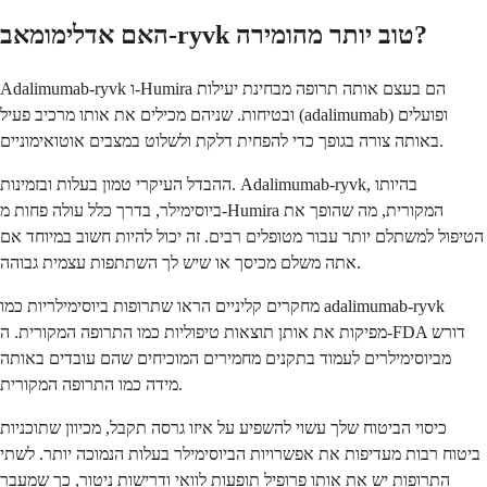
האם אדלימומאב-ryvk טוב יותר מהומירה?
Adalimumab-ryvk ו-Humira הם בעצם אותה תרופה מבחינת יעילות
ובטיחות. שניהם מכילים את אותו מרכיב פעיל (adalimumab) ופועלים
באותה צורה בגופך כדי להפחית דלקת ולשלוט במצבים אוטואימוניים.
ההבדל העיקרי טמון בעלות ובזמינות. Adalimumab-ryvk, בהיותו
ביוסימילר, בדרך כלל עולה פחות מ-Humira המקורית, מה שהופך את
הטיפול למשתלם יותר עבור מטופלים רבים. זה יכול להיות חשוב במיוחד אם
אתה משלם מכיסך או שיש לך השתתפות עצמית גבוהה.
מחקרים קליניים הראו שתרופות ביוסימילריות כמו adalimumab-ryvk
מפיקות את אותן תוצאות טיפוליות כמו התרופה המקורית. ה-FDA דורש
מביוסימילרים לעמוד בתקנים מחמירים המוכיחים שהם עובדים באותה
מידה כמו התרופה המקורית.
כיסוי הביטוח שלך עשוי להשפיע על איזו גרסה תקבל, מכיוון שתוכניות
ביטוח רבות מעדיפות את אפשרויות הביוסימילר בעלות הנמוכה יותר. לשתי
התרופות יש את אותו פרופיל תופעות לוואי ודרישות ניטור, כך שמעבר