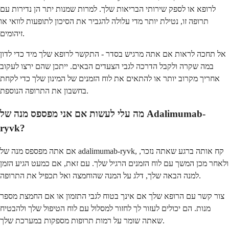
לרופא או לספק שירותי הבריאות שלך. למרות שמנות יתר הן נדירות עם
תרופה זו, נטילת יותר מדי עלולה להגביר את הסיכון לתופעות לוואי או
זיהומים.
אל תחכה לראות אם אתה מרגיש בסדר - התקשר לרופא שלך מיד כדי לדון
במה שקרה ולקבל הדרכה לגבי הצעדים הבאים. ייתכן שהם ירצו לעקוב
אחריך מקרוב יותר או להתאים את לוח הזמנים של המינון שלך כדי לקחת
בחשבון את התרופה הנוספת.
מה עלי לעשות אם אני מפספס מנה של Adalimumab-
ryvk?
אם אתה מפספס מנה של adalimumab-ryvk, קח אותה ברגע שאתה נזכר,
ולאחר מכן המשך עם לוח הזמנים הרגיל שלך. עם זאת, אם כמעט הגיע הזמן
למנה הבאה שלך, דלג על המנה שהוחמצה ואל תכפיל את התרופה.
צור קשר עם הרופא שלך אם אינך בטוח לגבי התזמון או אם החמצת מספר
מנות. הם יכולים לעזור לך לחזור למסלול עם לוח הטיפול שלך ולהבטיח
שאתה שומר על רמות תרופות מספקות במערכת שלך.