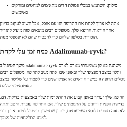
סילוק:
השתמש במכלי פסולת חדים מתאימים למחטים ומזרקים
משומשים
אתה לא צריך לקחת את התרופה הזו עם אוכל, אבל חשוב לעקוב בדיוק
אחר הוראות הרופא שלך. מטופלים רבים מוצאים שזה מועיל להגדיר
תזכורות בטלפון שלהם כדי להבטיח שהם לא יפספסו מנות.
כמה זמן עלי לקחת Adalimumab-ryvk?
משך הטיפול ב-adalimumab-ryvk משתנה באופן משמעותי מאדם לאדם
ותלוי במצב הספציפי שלך ובאופן שבו אתה מגיב לתרופה. מטופלים רבים
נוטלים תרופה זו במשך חודשים או אפילו שנים כדי לשמור על שליטה במצב
האוטואימוני שלהם.
הרופא שלך יעריך באופן קבוע את ההתקדמות שלך באמצעות בדיקות דם,
בדיקות גופניות ודיונים על התסמינים שלך. אם התרופה עובדת היטב ואתה
לא חווה תופעות לוואי משמעותיות, ייתכן שתמשיך בטיפול לטווח ארוך כדי
למנוע התלקחויות של מצבך.