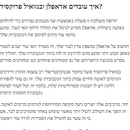
איך עובדים אדאפלן ובנזואיל פרוקסיד?
תרופה משולבת זו פועלת באמצעות שני מנגנונים נפרדים כדי להילחם
באקנה ביעילות. אדאפלן מסייע לנרמל את תהליך חילוף תאי העור, ומונע
מתאי עור מתים לסתום את הנקבוביות שלך.
תחשוב על אדאפלן כמשפץ עדין לעור שלך. זה מעודד תאי עור ישנים לנשור
באופן קבוע יותר ומונע מהם להידבק זה לזה בתוך הנקבוביות שלך. תהליך זה
מסייע במניעת היווצרותם של גם קומודונים פתוחים וגם קומודונים סגורים.
בנזואיל פרוקסיד פועל כחומר אנטיבקטריאלי רב עוצמה ההורג חיידקים
הגורמים לאקנה החיים עמוק בתוך הנקבוביות שלך. זה גם עוזר להפחית
דלקת ויש לו תכונות קומדוליטיות קלות, כלומר זה יכול לעזור לפתוח
נקבוביות חסומות קיימות.
יחד, מרכיבים אלה יוצרים גישה מקיפה המתייחסת לגורמים מרובים לאקנה.
זה הופך את השילוב ליעיל יותר מאשר שימוש באחד מהמרכיבים לבד, אם
כי זה עשוי גם להגדיל את הסבירות לגירוי עור ראשוני.