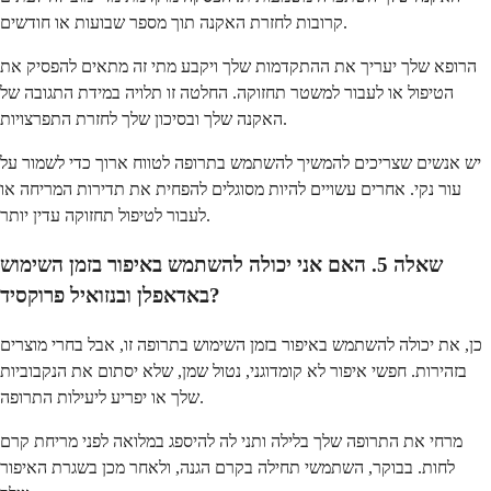
קרובות לחזרת האקנה תוך מספר שבועות או חודשים.
הרופא שלך יעריך את ההתקדמות שלך ויקבע מתי זה מתאים להפסיק את
הטיפול או לעבור למשטר תחזוקה. החלטה זו תלויה במידת התגובה של
האקנה שלך ובסיכון שלך לחזרת התפרצויות.
יש אנשים שצריכים להמשיך להשתמש בתרופה לטווח ארוך כדי לשמור על
עור נקי. אחרים עשויים להיות מסוגלים להפחית את תדירות המריחה או
לעבור לטיפול תחזוקה עדין יותר.
שאלה 5. האם אני יכולה להשתמש באיפור בזמן השימוש
באדאפלן ובנזואיל פרוקסיד?
כן, את יכולה להשתמש באיפור בזמן השימוש בתרופה זו, אבל בחרי מוצרים
בזהירות. חפשי איפור לא קומדוגני, נטול שמן, שלא יסתום את הנקבוביות
שלך או יפריע ליעילות התרופה.
מרחי את התרופה שלך בלילה ותני לה להיספג במלואה לפני מריחת קרם
לחות. בבוקר, השתמשי תחילה בקרם הגנה, ולאחר מכן בשגרת האיפור