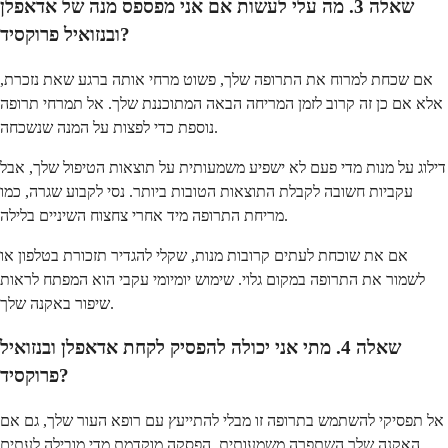
שאלה 3. מה עלי לעשות אם אני מפספס מנה של אדאפלן
ובנזואיל פרוקסיד?
אם שכחת למרוח את התרופה שלך, פשוט מרחי אותה ברגע שאת נזכרת,
אלא אם כן זה קרוב לזמן המריחה הבאה המתוכננת שלך. אל תמרחי תרופה
נוספת כדי לפצות על המנה שנשכחה.
דילוג על מנות מדי פעם לא ישפיע משמעותית על תוצאות הטיפול שלך, אבל
עקביות חשובה לקבלת התוצאות הטובות ביותר. נסי לקבוע שגרה, כמו
מריחת התרופה מיד אחרי צחצוח השיניים בלילה.
אם את שוכחת לעתים קרובות מנות, שקלי להגדיר תזכורת בטלפון או
לשמור את התרופה במקום גלוי. שימוש יומיומי עקבי הוא המפתח לראות
שיפור באקנה שלך.
שאלה 4. מתי אני יכולה להפסיק לקחת אדאפלן ובנזואיל
פרוקסיד?
אל תפסיקי להשתמש בתרופה זו מבלי להתייעץ עם רופא העור שלך, גם אם
האקנה שלך השתפרה משמעותית. הפסקה מוקדמת מדי מובילה לעתים