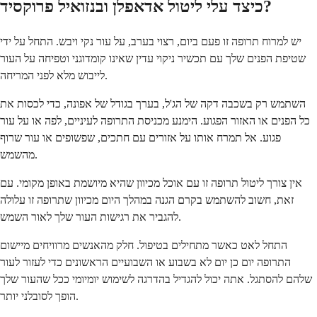
כיצד עלי ליטול אדאפלן ובנזואיל פרוקסיד?
יש למרוח תרופה זו פעם ביום, רצוי בערב, על עור נקי ויבש. התחל על ידי
שטיפת הפנים שלך עם תכשיר ניקוי עדין שאינו קומדוגני וטפיחה על העור
לייבוש מלא לפני המריחה.
השתמש רק בשכבה דקה של הג'ל, בערך בגודל של אפונה, כדי לכסות את
כל הפנים או האזור הפגוע. הימנע מכניסת התרופה לעיניים, לפה או על עור
פגוע. אל תמרח אותו על אזורים עם חתכים, שפשופים או עור שרוף
מהשמש.
אין צורך ליטול תרופה זו עם אוכל מכיוון שהיא מיושמת באופן מקומי. עם
זאת, חשוב להשתמש בקרם הגנה במהלך היום מכיוון שתרופה זו עלולה
להגביר את רגישות העור שלך לאור השמש.
התחל לאט כאשר מתחילים בטיפול. חלק מהאנשים מרוויחים מיישום
התרופה יום כן יום לא בשבוע או השבועיים הראשונים כדי לעזור לעור
שלהם להסתגל. אתה יכול להגדיל בהדרגה לשימוש יומיומי ככל שהעור שלך
הופך לסובלני יותר.