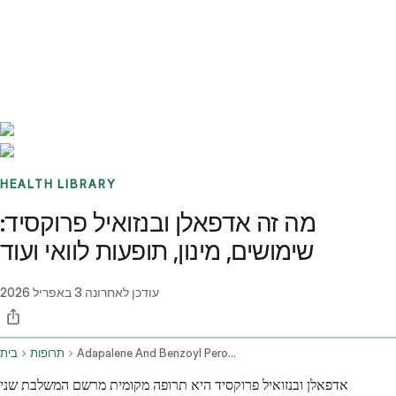
Benchmarks
Stories
FAQ
Sign up / Log in
HEALTH LIBRARY
מה זה אדפאלן ובנזואיל פרוקסיד:
שימושים, מינון, תופעות לוואי ועוד
עודכן לאחרונה
3 באפריל 2026
Adapalene And Benzoyl Peroxide Topical Application Route
תרופות
בית
אדפאלן ובנזואיל פרוקסיד היא תרופה מקומית מרשם המשלבת שני