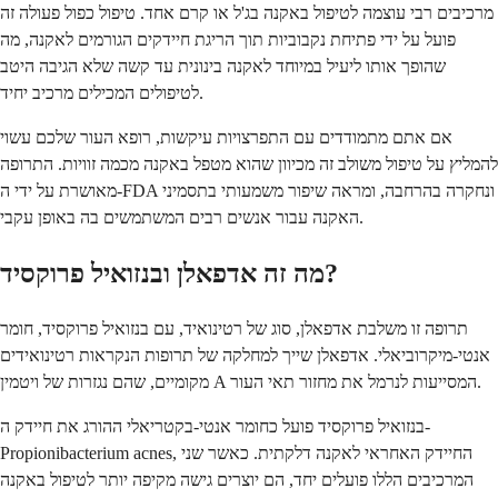
מרכיבים רבי עוצמה לטיפול באקנה בג'ל או קרם אחד. טיפול כפול פעולה זה
פועל על ידי פתיחת נקבוביות תוך הריגת חיידקים הגורמים לאקנה, מה
שהופך אותו ליעיל במיוחד לאקנה בינונית עד קשה שלא הגיבה היטב
לטיפולים המכילים מרכיב יחיד.
אם אתם מתמודדים עם התפרצויות עיקשות, רופא העור שלכם עשוי
להמליץ על טיפול משולב זה מכיוון שהוא מטפל באקנה מכמה זוויות. התרופה
מאושרת על ידי ה-FDA ונחקרה בהרחבה, ומראה שיפור משמעותי בתסמיני
האקנה עבור אנשים רבים המשתמשים בה באופן עקבי.
מה זה אדפאלן ובנזואיל פרוקסיד?
תרופה זו משלבת אדפאלן, סוג של רטינואיד, עם בנזואיל פרוקסיד, חומר
אנטי-מיקרוביאלי. אדפאלן שייך למחלקה של תרופות הנקראות רטינואידים
מקומיים, שהם נגזרות של ויטמין A המסייעות לנרמל את מחזור תאי העור.
בנזואיל פרוקסיד פועל כחומר אנטי-בקטריאלי ההורג את חיידק ה-
Propionibacterium acnes, החיידק האחראי לאקנה דלקתית. כאשר שני
המרכיבים הללו פועלים יחד, הם יוצרים גישה מקיפה יותר לטיפול באקנה