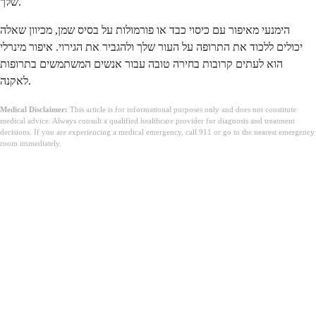
שלך.
הימנעי מאיפור עם כיסוי כבד או פורמולות על בסיס שמן, מכיוון שאלה
יכולים ללכוד את התרופה על העור שלך ולהגביר את הגירוי. איפור מינרלי
הוא לעתים קרובות בחירה טובה עבור אנשים המשתמשים בתרופות
לאקנה.
Medical Disclaimer:
This article is for informational purposes only and does not constitute
medical advice. Always consult a qualified healthcare provider for diagnosis and treatment
decisions. If you are experiencing a medical emergency, call 911 or go to the nearest emergency
room immediately.