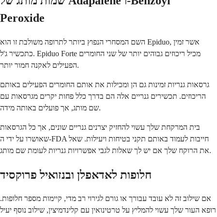
שמות מותג של Adapalene ו-Benzoyl
Peroxide
השם המסחרי הנפוץ ביותר לתרופה משולבת זו הוא Epiduo, אשר זמין
כתכשיר ג'ל. Epiduo Forte מכיל ריכוזים גבוהים יותר של שני החומרים
הפעילים לאקנה חמור יותר.
גרסאות גנריות זמינות גם הן ומכילות את אותם החומרים הפעילים באותם
הריכוזים. תכשירים גנריים אלה הם בדרך כלל פחות יקרים מגרסאות עם
שם מותג, אך פועלים באותה מידה.
בית המרקחת שלך עשוי להחזיק יצרנים גנריים שונים, אך כל הגרסאות
שאושרו על ידי ה-FDA חייבות לעמוד באותם תקני בטיחות ויעילות. שאל
את הרוקח שלך אם יש לך שאלות לגבי אפשרויות גנריות לעומת שם מותג.
חלופות לאדאפלן ובנזואיל פרוקסיד
אם שילוב זה לא עובד עבורך או גורם לגירוי רב מדי, קיימות מספר חלופות.
רופא העור שלך עשוי להמליץ על טרטינואין עם קלינדמיצין, שילוב נוסף יעיל