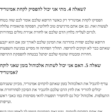
שאלה 4. מתי אני יכול להפסיק לקחת אמינוריד?
הפסיקו לקחת אמינוריד רק כאשר הרופא שלכם אומר לכם שזה בטוח
לעשות זאת. גם אם אתם מרגישים טוב לחלוטין, הפסקה פתאומית עלולה
לגרום לעלייה בלחץ הדם שלכם או לחזרת אגירת נוזלים במהירות.
הרופא שלכם יפחית בהדרגה את המינון שלכם לאורך זמן אם הוא יקבע
שאתם כבר לא זקוקים לתרופה. תהליך הפחתה זה מסייע במניעת השפעות
חוזרות ומבטיח שהגוף שלכם יסתגל בבטחה להפסקת התרופה.
שאלה 5. האם אני יכול לשתות אלכוהול בזמן שאני לוקח
אמינוריד?
עדיף להגביל את האלכוהול בזמן שאתם לוקחים אמינוריד, מכיוון ששניהם
יכולים להוריד את לחץ הדם שלכם ולהגביר את הסיכון לסחרחורת או
התעלפות. אלכוהול יכול גם להחמיר תופעות לוואי מסוימות כמו כאבי ראש
ועייפות.
אם אתם בוחרים לשתות, עשו זאת במתינות ושימו לב לאופן שבו הגוף