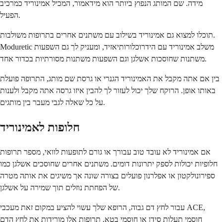
מידה. שם המותג הנפוץ ביותר הוא מידאמור, המכיל אמינוריד כמרכיב
הפעיל.
תוכלו למצוא גם אמינוריד בשילוב עם משתנים אחרים בתרופות משולבות.
Moduretic משלב אמינוריד עם הידרוכלורותיאזיד, ומעניק לך גם השפעות
משתנות שחוסכות אשלגן וגם השפעות משתנות מסורתיות בכדור אחד.
בין אם אתה מקבל את האמינוריד הגנרי או גרסת שם מותג, התרופה פועלת
באותו אופן. הרוקח שלך יכול לעזור לך להבין איזו גרסה אתה מקבל ולענות
על כל שאלה לגבי מעבר בין מותגים.
חלופות לאמינוריד
אם אמינוריד לא עובד טוב עבורך או גורם לתופעות לוואי, מספר תרופות
חלופיות יכולות לספק יתרונות דומים. משתנים אחרים שחוסכים אשלגן כמו
ספירונולקטון או אפלרנון פועלים בצורה שונה אך משיגים את אותה מטרה
של הפחתת נוזלים תוך שמירה על אשלגן.
עבור לחץ דם גבוה, הרופא שלך עשוי להציע במקום זאת מעכבי ACE,
חוסמי תעלות סידן או חוסמי בטא. תרופות אלו מורידות את לחץ הדם