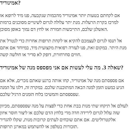
אמינוריד?
אם לקחתם בטעות יותר אמינוריד מהכמות שנקבעה, פנו מיד לרופא או
למרכז בקרת הרעלות. מנת יתר עלולה לגרום לשינויים מסוכנים ברמות
האשלגן שלכם, התייבשות חמורה או לחץ דם נמוך באופן מסוכן.
אל תנסו לגרום לעצמכם להקיא או לקחת תרופות אחרות כדי לנטרל את
מנת היתר. במקום זאת, פנו לעזרה רפואית מקצועית מיד, במיוחד אם אתם
חווים סחרחורת, דופק לא סדיר או חולשה קשה.
שאלה 3. מה עלי לעשות אם אני מפספס מנה של אמינוריד?
אם פספסתם מנה של אמינוריד, קחו אותה ברגע שאתם נזכרים, אלא אם
הגיע כמעט הזמן למנה הבאה המתוכננת שלכם. במקרה זה, דלגו על המנה
שפספסתם והמשיכו בלוח הזמנים הרגיל שלכם.
לעולם אל תיקחו שתי מנות בבת אחת כדי לפצות על מנה שפספסתם, מכיוון
שזה עלול לגרום לירידה חדה מדי בלחץ הדם שלכם או ליצור חוסר איזון
אלקטרוליטים. אם אתם שוכחים לעתים קרובות מנות, שקלו להגדיר
תזכורות בטלפון או להשתמש במארגן תרופות.