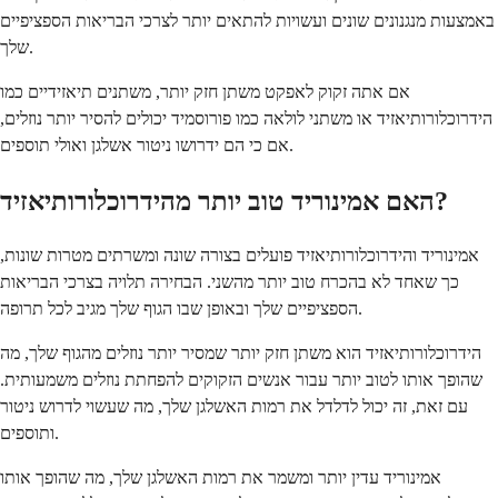
באמצעות מנגנונים שונים ועשויות להתאים יותר לצרכי הבריאות הספציפיים
שלך.
אם אתה זקוק לאפקט משתן חזק יותר, משתנים תיאזידיים כמו
הידרוכלורותיאזיד או משתני לולאה כמו פורוסמיד יכולים להסיר יותר נוזלים,
אם כי הם ידרושו ניטור אשלגן ואולי תוספים.
האם אמינוריד טוב יותר מהידרוכלורותיאזיד?
אמינוריד והידרוכלורותיאזיד פועלים בצורה שונה ומשרתים מטרות שונות,
כך שאחד לא בהכרח טוב יותר מהשני. הבחירה תלויה בצרכי הבריאות
הספציפיים שלך ובאופן שבו הגוף שלך מגיב לכל תרופה.
הידרוכלורותיאזיד הוא משתן חזק יותר שמסיר יותר נוזלים מהגוף שלך, מה
שהופך אותו לטוב יותר עבור אנשים הזקוקים להפחתת נוזלים משמעותית.
עם זאת, זה יכול לדלדל את רמות האשלגן שלך, מה שעשוי לדרוש ניטור
ותוספים.
אמינוריד עדין יותר ומשמר את רמות האשלגן שלך, מה שהופך אותו