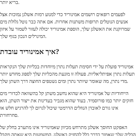
בריא יותר.
לפעמים רופאים רושמים אמינוריד כדי למנוע רמות אשלגן נמוכות אצל
אנשים הנוטלים תרופות משתנות אחרות. אם אתה כבר נוטל גלולת מים
שמרוקנת את האשלגן שלך, הוספת אמינוריד יכולה לעזור לשמור על איזון
המינרלים הנכון בגוף שלך.
איך אמינוריד עובדת?
אמינוריד פועלת על ידי חסימת תעלות נתרן מיוחדות בכליות שלך הנקראות
תעלות נתרן אפיתליאליות. פעולה זו מונעת מהכליות שלך לספוג מחדש יותר
מדי נתרן, מה שאומר שיותר נתרן ומים נשטפים החוצה דרך השתן שלך.
הייחודיות של אמינוריד היא שהוא נחשב משתן קל בהשוואה לכדורי מים
חזקים יותר כמו פורוסמיד. בעוד שהוא מגביר בעדינות את ייצור השתן, הוא
אינו גורם לאובדן הנוזלים הדרמטי שיכול לגרום לך להרגיש חלש או
סחרחורת.
האפקט החוסך אשלגן מתרחש מכיוון שאמינוריד אינו מתערב בחלק של
הכליה שלך שאמור בדרך כלל להחזיק באשלגן. המשמעות היא שאתה מקבל