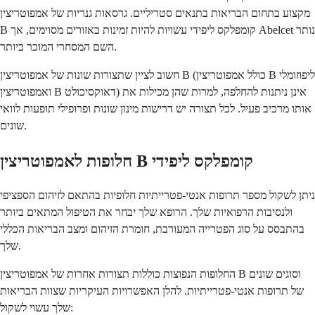
מקצוע בתחום הבריאות בתנאים סטריליים. גרסאות גנריות של אמפוטריצין
B קומפלקס ליפידי עשויות להיות זמינות באזורים מסוימים, אך Abelcet נותר
השם המסחרי המוכר ביותר.
חשוב לציין שתצורות שונות של אמפוטריצין B (כולל אמפוטריצין B ליפוזומלי
ואמפוטריצין B דאוקסיכולט) אינן ניתנות להחלפה, למרות שהן מכילות את
אותו מרכיב פעיל. לכל תצורה יש דרישות מינון שונות ופרופילי תופעות לוואי
שונים.
חלופות לאמפוטריצין B קומפלקס ליפידי
ניתן לשקול מספר תרופות אנטי-פטרייתיות חלופיות בהתאם לזיהום הספציפי
ולנסיבות הרפואיות שלך. הרופא שלך יבחר את הטיפול המתאים ביותר
בהתבסס על סוג הפטרייה המעורבת, חומרת הזיהום ומצב הבריאות הכללי
שלך.
החלופות הנפוצות כוללות תצורות אחרות של אמפוטריצין B וסוגים שונים
של תרופות אנטי-פטרייתיות. להלן האפשרויות העיקריות שצוות הבריאות
שלך עשוי לשקול: