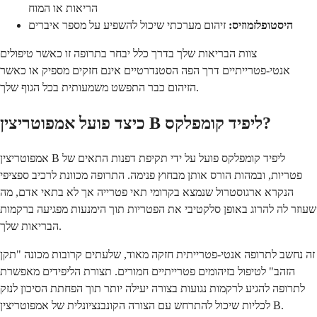
הריאות או המוח
היסטופלזמוזיס:
זיהום מערכתי שיכול להשפיע על מספר איברים
צוות הבריאות שלך בדרך כלל יבחר בתרופה זו כאשר טיפולים
אנטי-פטרייתיים דרך הפה הסטנדרטיים אינם חזקים מספיק או כאשר
הזיהום כבר התפשט משמעותית בכל הגוף שלך.
כיצד פועל אמפוטריצין B ליפיד קומפלקס?
אמפוטריצין B ליפיד קומפלקס פועל על ידי תקיפת דפנות התאים של
פטריות, ובמהות הורס אותן מבחוץ פנימה. התרופה מכוונת לרכיב ספציפי
הנקרא ארגוסטרול שנמצא בקרומי תאי פטרייה אך לא בתאי אדם, מה
שעוזר לה להרוג באופן סלקטיבי את הפטריות תוך הימנעות מפגיעה ברקמות
הבריאות שלך.
זה נחשב לתרופה אנטי-פטרייתית חזקה מאוד, שלעתים קרובות מכונה "תקן
הזהב" לטיפול בזיהומים פטרייתיים חמורים. תצורת הליפידים מאפשרת
לתרופה להגיע לרקמות נגועות בצורה יעילה יותר תוך הפחתת הסיכון לנזק
לכליות שיכול להתרחש עם הצורה הקונבנציונלית של אמפוטריצין B.