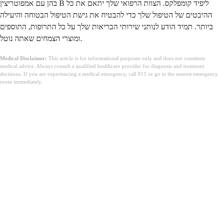
בהן עם אמפוטריצין B ליפיד קומפלקס. הצוות הרפואי שלך יתאם את כל
ההיבטים של הטיפול שלך כדי להבטיח את גישת הטיפול הבטוחה והיעילה
ביותר. תמיד הודע לנותני שירותי הבריאות שלך על כל התרופות, התוספים
ומוצרי הצמחים שאתה נוטל.
Medical Disclaimer:
This article is for informational purposes only and does not constitute
medical advice. Always consult a qualified healthcare provider for diagnosis and treatment
decisions. If you are experiencing a medical emergency, call 911 or go to the nearest emergency
room immediately.