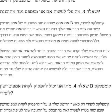
ניתן לחדש את הטיפול לאחר שהמצב שלך התייצב.
שאלה 3. מה עלי לעשות אם אני מפספס מנה מתוכננת?
אם אתה מפספס מנה מתוכננת של אמפוטריצין B קומפלקס ליפידי, צור
קשר עם צוות הבריאות שלך בהקדם האפשרי כדי לתאם מחדש את
הטיפול. מכיוון שתרופה זו ניתנת במתקן רפואי, מנות שהוחמצו נובעות בדרך
כלל מסכסוכי לוחות זמנים או מסיבות רפואיות ולא מטעות מטופלים.
צוות הבריאות שלך יקבע את הדרך הטובה ביותר להתאים את לוח הטיפול
שלך. הם עשויים לתאם מחדש את המנה שהוחמצה למועד הזמין הבא או
להתאים את תזמון המנות הבאות. חשוב לא לדלג על מנות ללא הדרכה
רפואית, מכיוון שהדבר עלול להשפיע על יעילות הטיפול שלך נגד זיהום
פטרייתי.
שאלה 4. מתי אני יכול להפסיק לקחת אמפוטריצין B קומפלקס
ליפידי?
עליך להפסיק לקחת אמפוטריצין B קומפלקס ליפידי רק כאשר הרופא שלך
קובע שזה בטוח לעשות זאת בהתבסס על התגובה שלך לטיפול ובדיקות