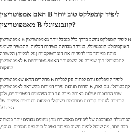
האם אמפוטריצין B ליפיד קומפלקס טוב יותר
מאמפוטריצין B קונבנציונלי?
אמפוטריצין B ליפיד קומפלקס נחשב בדרך כלל כנסבל יותר מאמפוטריצין B
דאוקסיכולט קונבנציונלי, במיוחד מבחינת בטיחות הכליות. התכשיר השומני
פותח במיוחד כדי להפחית את הנפרוטוקסיות (נזק לכליות) הקשורה
לאמפוטריצין B קונבנציונלי תוך שמירה על השפעותיו האנטי-פטרייתיות
החזקות.
מחקרים הראו שאמפוטריצין B ליפיד קומפלקס גורם לפחות נזק לכליות
ופחות תגובות עירוי חמורות בהשוואה לאמפוטריצין B קונבנציונלי. עם זאת,
שתי התרופות יעילות באותה מידה נגד רוב הזיהומים הפטרייתיים, ולכן
הבחירה לעתים קרובות מסתכמת בשיקולי בטיחות ובגורמים אישיים של
המטופל.
הפורמולה המורכבת של ליפידים מאפשרת מתן מינונים גבוהים יותר בבטחה
רבה יותר, מה שיכול להיות חשוב במיוחד בטיפול בזיהומים חמורים. בנוסף,