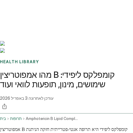
Benchmarks
Stories
FAQ
Sign up / Log in
HEALTH LIBRARY
מהו אמפוטריצין B קומפלקס ליפידי:
שימושים, מינון, תופעות לוואי ועוד
עודכן לאחרונה
3 באפריל 2026
Amphotericin B Lipid Complex Intravenous Route Injection Route
תרופות
בית
אמפוטריצין B קומפלקס ליפידי היא תרופה אנטי-פטרייתית חזקה הניתנת