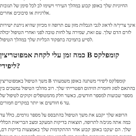
החיוניות שלך באופן קבוע במהלך העירוי וישימו לב לכל סימן של תגובות
אלרגיות או סיבוכים אחרים.
אינך צריך/ה לדאוג לגבי הגבלות מזון עם תרופה זו מכיוון שהיא ניתנת ישירות
לזרם הדם שלך. עם זאת, שמירה על לחות טובה לפני ואחרי הטיפול יכולה
לסייע בתמיכה בתפקוד הכליות שלך במהלך הטיפול.
כמה זמן עלי לקחת אמפוטריצין B קומפלקס
ליפידי?
משך הטיפול באמפוטריצין B קומפלקס ליפידי משתנה באופן משמעותי
בהתאם לסוג וחומרת הזיהום הפטרייתי שלך. רוב מהלכי הטיפול נמשכים בין
מספר שבועות למספר חודשים, כאשר חלק מהמטופלים זקוקים לטיפול של
עד 6 חודשים או יותר במקרים חמורים.
הרופא שלך יקבע את משך הטיפול בהתבסס על מספר גורמים, כולל עד
כמה אתה מגיב/ה לתרופה, תוצאות בדיקות המעקב ומצב הבריאות הכללי
שלך. הם יעקבו באופן קבוע אחר ההתקדמות שלך באמצעות בדיקות דם,