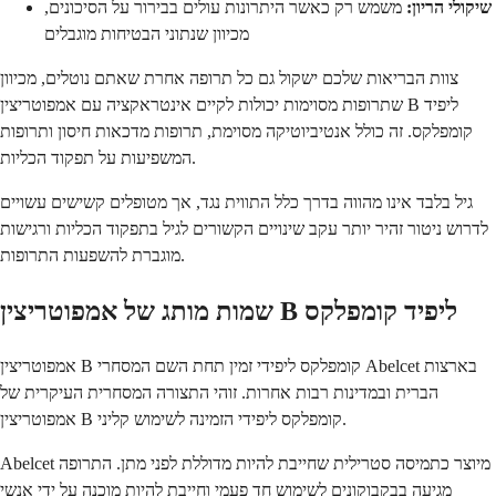
שיקולי הריון:
משמש רק כאשר היתרונות עולים בבירור על הסיכונים,
מכיוון שנתוני הבטיחות מוגבלים
צוות הבריאות שלכם ישקול גם כל תרופה אחרת שאתם נוטלים, מכיוון
שתרופות מסוימות יכולות לקיים אינטראקציה עם אמפוטריצין B ליפיד
קומפלקס. זה כולל אנטיביוטיקה מסוימת, תרופות מדכאות חיסון ותרופות
המשפיעות על תפקוד הכליות.
גיל בלבד אינו מהווה בדרך כלל התווית נגד, אך מטופלים קשישים עשויים
לדרוש ניטור זהיר יותר עקב שינויים הקשורים לגיל בתפקוד הכליות ורגישות
מוגברת להשפעות התרופות.
שמות מותג של אמפוטריצין B ליפיד קומפלקס
אמפוטריצין B קומפלקס ליפידי זמין תחת השם המסחרי Abelcet בארצות
הברית ובמדינות רבות אחרות. זוהי התצורה המסחרית העיקרית של
אמפוטריצין B קומפלקס ליפידי הזמינה לשימוש קליני.
Abelcet מיוצר כתמיסה סטרילית שחייבת להיות מדוללת לפני מתן. התרופה
מגיעה בבקבוקונים לשימוש חד פעמי וחייבת להיות מוכנה על ידי אנשי