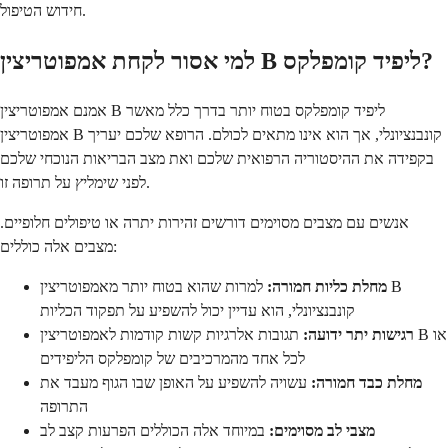
חידוש הטיפול.
למי אסור לקחת אמפוטריצין B ליפיד קומפלקס?
אמנם אמפוטריצין B ליפיד קומפלקס בטוח יותר בדרך כלל מאשר
אמפוטריצין B קונבנציונלי, אך הוא אינו מתאים לכולם. הרופא שלכם יעריך
בקפידה את ההיסטוריה הרפואית שלכם ואת מצב הבריאות הנוכחי שלכם
לפני שימליץ על תרופה זו.
אנשים עם מצבים מסוימים דורשים זהירות יתרה או טיפולים חלופיים.
מצבים אלה כוללים:
מחלת כליות חמורה:
למרות שהוא בטוח יותר מאמפוטריצין B
קונבנציונלי, הוא עדיין יכול להשפיע על תפקוד הכליות
רגישות יתר ידועה:
תגובות אלרגיות קשות קודמות לאמפוטריצין B או
לכל אחד מהמרכיבים של קומפלקס הליפידים
מחלת כבד חמורה:
עשויה להשפיע על האופן שבו הגוף מעבד את
התרופה
מצבי לב מסוימים:
במיוחד אלה הכוללים הפרעות קצב לב