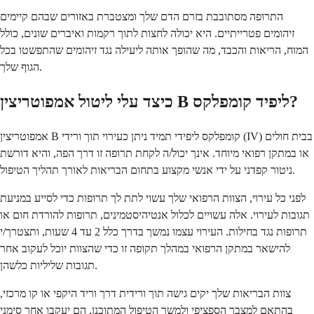
התרופה מסתובבת בזרם הדם שלך ומצטברת באזורים שבהם קיימים
זיהומים פטרייתיים. היא יכולה לחצות לתוך רקמות ואיברים שונים, כולל
המוח, הריאות והכבד, מה שהופך אותה ליעילה נגד זיהומים שהתפשטו בכל
הגוף שלך.
כיצד עלי ליטול אמפוטריצין B ליפיד קומפלקס?
אמפוטריצין B קומפלקס ליפידי תמיד ניתן כעירוי תוך ורידי (IV) בבית חולים
או במתקן רפואי מיוחד. אינך יכול/ה לקחת תרופה זו דרך הפה, והיא דורשת
ניטור קפדני על ידי אנשי מקצוע בתחום הבריאות לאורך תהליך הטיפול.
לפני כל עירוי, הצוות הרפואי שלך עשוי לתת לך תרופות כדי לסייע במניעת
תגובות לעירוי. אלה עשויים לכלול אנטיהיסטמינים, תרופות להורדת חום או
תרופות נגד בחילות. העירוי עצמו נמשך בדרך כלל 2 עד 4 שעות, ותצטרך/י
להישאר במתקן הרפואי במהלך תקופה זו כדי שהצוות יוכל לעקוב אחר
תגובות שליליות כלשהן.
צוות הבריאות שלך יקים גישה תוך ורידית דרך וריד היקפי או קו מרכזי,
בהתאם למצבך הספציפי ולמשך הטיפול המתוכנן. הם יעקבו אחר סימני