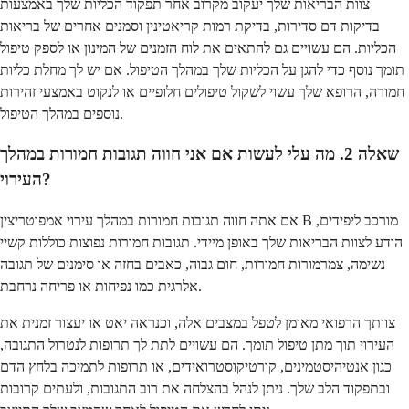
צוות הבריאות שלך יעקוב מקרוב אחר תפקוד הכליות שלך באמצעות
בדיקות דם סדירות, בדיקת רמות קריאטינין וסמנים אחרים של בריאות
הכליות. הם עשויים גם להתאים את לוח הזמנים של המינון או לספק טיפול
תומך נוסף כדי להגן על הכליות שלך במהלך הטיפול. אם יש לך מחלת כליות
חמורה, הרופא שלך עשוי לשקול טיפולים חלופיים או לנקוט באמצעי זהירות
נוספים במהלך הטיפול.
שאלה 2. מה עלי לעשות אם אני חווה תגובות חמורות במהלך
העירוי?
אם אתה חווה תגובות חמורות במהלך עירוי אמפוטריצין B מורכב ליפידים,
הודע לצוות הבריאות שלך באופן מיידי. תגובות חמורות נפוצות כוללות קשיי
נשימה, צמרמורות חמורות, חום גבוה, כאבים בחזה או סימנים של תגובה
אלרגית כמו נפיחות או פריחה נרחבת.
צוותך הרפואי מאומן לטפל במצבים אלה, וכנראה יאט או יעצור זמנית את
העירוי תוך מתן טיפול תומך. הם עשויים לתת לך תרופות לנטרול התגובה,
כגון אנטיהיסטמינים, קורטיקוסטרואידים, או תרופות לתמיכה בלחץ הדם
ובתפקוד הלב שלך. ניתן לנהל בהצלחה את רוב התגובות, ולעתים קרובות