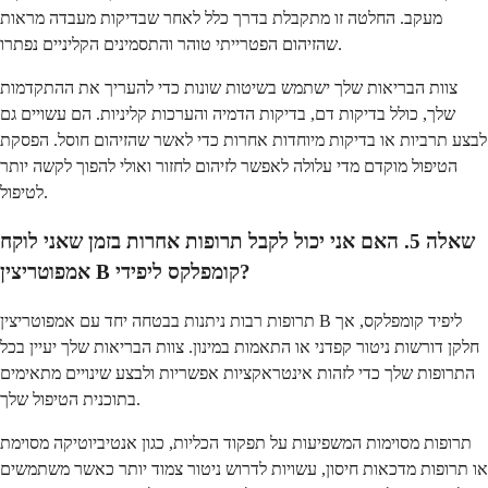
מעקב. החלטה זו מתקבלת בדרך כלל לאחר שבדיקות מעבדה מראות
שהזיהום הפטרייתי טוהר והתסמינים הקליניים נפתרו.
צוות הבריאות שלך ישתמש בשיטות שונות כדי להעריך את ההתקדמות
שלך, כולל בדיקות דם, בדיקות הדמיה והערכות קליניות. הם עשויים גם
לבצע תרביות או בדיקות מיוחדות אחרות כדי לאשר שהזיהום חוסל. הפסקת
הטיפול מוקדם מדי עלולה לאפשר לזיהום לחזור ואולי להפוך לקשה יותר
לטיפול.
שאלה 5. האם אני יכול לקבל תרופות אחרות בזמן שאני לוקח
אמפוטריצין B קומפלקס ליפידי?
תרופות רבות ניתנות בבטחה יחד עם אמפוטריצין B ליפיד קומפלקס, אך
חלקן דורשות ניטור קפדני או התאמות במינון. צוות הבריאות שלך יעיין בכל
התרופות שלך כדי לזהות אינטראקציות אפשריות ולבצע שינויים מתאימים
בתוכנית הטיפול שלך.
תרופות מסוימות המשפיעות על תפקוד הכליות, כגון אנטיביוטיקה מסוימת
או תרופות מדכאות חיסון, עשויות לדרוש ניטור צמוד יותר כאשר משתמשים