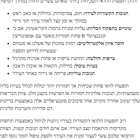
להלן תופעות הלוואי השכיחות ביותר שאתם עשויים לחוות במהלך הטיפול:
תגובות הקשורות לעירוי:
חום, צמרמורות, בחילות או כאב ראש
במהלך או זמן קצר לאחר עירוי תוך ורידי
שינויים בתפקוד הכליות:
עליות זמניות ברמות הקריאטינין, אם כי
פחות חמורות מאשר עם אמפוטריצין B קונבנציונלי
חוסר איזון אלקטרוליטים:
רמות נמוכות של אשלגן או מגנזיום
שעשויות לדרוש תוספת
עייפות וחולשה:
תחושת עייפות או פחות אנרגיה מהרגיל
בעיות עיכול:
בחילות, הקאות או אובדן תיאבון
תגובות עוריות:
פריחה או גירוד באתר העירוי
תופעות לוואי פחות שכיחות אך חמורות יותר יכולות לכלול בעיות כליה
משמעותיות, תגובות אלרגיות חמורות או הפרעות בקצב הלב. צוות הבריאות
שלך יעקוב אחריך מקרוב אחר סיבוכים פוטנציאליים אלה באמצעות בדיקות
דם סדירות והערכות קליניות.
רוב תופעות הלוואי הקשורות בעירוי ניתנות לניהול באמצעות תרופות
מקדימות והתאמת קצב העירוי. אם אתם חווים תגובות קשות, הצוות
הרפואי שלכם עשוי לעצור זמנית את העירוי ולספק טיפול תומך נוסף לפני