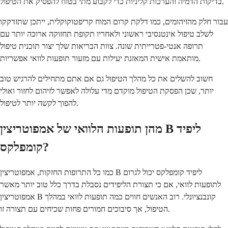
בדיקות הדמיה והערכות קליניות כדי לקבוע מתי בטוח להפסיק את הטיפול.
עבור חלק מהזיהומים, כמו דלקת קרום המוח קריפטוקוקלית, ייתכן שתזדקקו
לשלב טיפול אינטנסיבי ראשוני ולאחריו תקופת תחזוקה ארוכה יותר עם
תרופה אנטי-פטרייתית שונה. צוות הבריאות שלך יצור תוכנית טיפול
מותאמת אישית המאזנת יעילות עם מזעור תופעות לוואי אפשריות.
חשוב להשלים את כל מהלך הטיפול גם אם אתם מתחילים להרגיש טוב
יותר, שכן הפסקת הטיפול מוקדם מדי עלולה לאפשר לזיהום לחזור ואולי
להפוך לקשה יותר לטיפול.
מהן תופעות הלוואי של אמפוטריצין B ליפיד
קומפלקס?
כמו כל התרופות החזקות, אמפוטריצין B ליפיד קומפלקס יכול לגרום
לתופעות לוואי, אם כי תצורת הליפידים נסבלת בדרך כלל טוב יותר מאשר
אמפוטריצין B קונבנציונלי. רוב האנשים חווים כמה תופעות לוואי במהלך
הטיפול, אך סיבוכים חמורים פחות שכיחים עם תצורה זו.