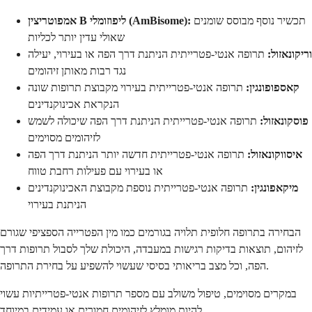
תכשיר נוסף מבוסס שומנים
אמפוטריצין B ליפוזומלי (AmBisome):
שאולי עדין יותר לכליות
וריקונאזול:
תרופה אנטי-פטרייתית הניתנת דרך הפה או בעירוי, יעילה
נגד רבות מאותן זיהומים
קאספופונגין:
תרופה אנטי-פטרייתית בעירוי מקבוצת תרופות שונה
הנקראת אכינוקנדינים
פוסקונאזול:
תרופה אנטי-פטרייתית הניתנת דרך הפה שיכולה לשמש
לזיהומים מסוימים
איסווקונאזול:
תרופה אנטי-פטרייתית חדשה יותר הניתנת דרך הפה
או בעירוי עם פעילות רחבת טווח
מיקאפונגין:
תרופה אנטי-פטרייתית נוספת מקבוצת האכינוקנדינים
הניתנת בעירוי
הבחירה בתרופה חלופית תלויה בגורמים כמו מין הפטרייה הספציפי שגורם
לזיהום, תוצאות בדיקות רגישות במעבדה, היכולת שלך לסבול תרופות דרך
הפה, וכל מצב בריאותי בסיסי שעשוי להשפיע על בחירת התרופה.
במקרים מסוימים, טיפול משולב עם מספר תרופות אנטי-פטרייתיות עשוי
להיות מומלץ לזיהומים חמורים או עמידים במיוחד.