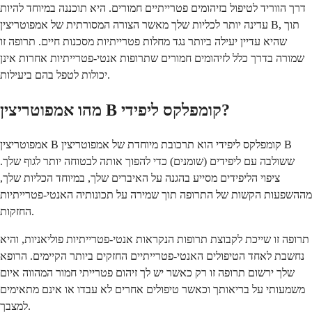
דרך הווריד לטיפול בזיהומים פטרייתיים חמורים. היא תוכננה במיוחד להיות
עדינה יותר לכליות שלך מאשר הצורה המסורתית של אמפוטריצין B, תוך
שהיא עדיין יעילה ביותר נגד מחלות פטרייתיות מסכנות חיים. תרופה זו
שמורה בדרך כלל לזיהומים חמורים שתרופות אנטי-פטרייתיות אחרות אינן
יכולות לטפל בהם ביעילות.
מהו אמפוטריצין B קומפלקס ליפידי?
אמפוטריצין B קומפלקס ליפידי הוא תרכובת מיוחדת של אמפוטריצין B
ששולבה עם ליפידים (שומנים) כדי להפוך אותה לבטוחה יותר לגוף שלך.
ציפוי הליפידים מסייע בהגנה על האיברים שלך, במיוחד הכליות שלך,
מההשפעות הקשות של התרופה תוך שמירה על תכונותיה האנטי-פטרייתיות
החזקות.
תרופה זו שייכת לקבוצת תרופות הנקראות אנטי-פטרייתיות פוליאניות, והיא
נחשבת לאחד הטיפולים האנטי-פטרייתיים החזקים ביותר הקיימים. הרופא
שלך ירשום תרופה זו רק כאשר יש לך זיהום פטרייתי חמור המהווה איום
משמעותי על בריאותך וכאשר טיפולים אחרים לא עבדו או אינם מתאימים
למצבך.