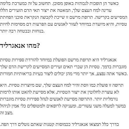
כאשר הן הופכות לגבוהות באופן מסוכן. תחשוב על זה כמערכת בלימה
עדינה למח העצם שלך, המאטה את ייצור תאי הדם הזעירים הללו
המסייעים בקרישה. תרופת מרשם זו שייכת לקבוצה הנקראת סוכני הפחתת
טסיות, והיא מיועדת במיוחד לעזור לאנשים עם הפרעות דם מסוימות לחיות
בנוחות ובבטחה רבה יותר.
מהו אנאגרליד?
אנאגרליד היא תרופת מרשם הפועלת במיוחד להורדת ספירות טסיות
מוגברות בדמך. טסיות הן שברי תאים זעירים המסייעים לקרישת הדם שלך
כאשר אתה נפצע, אך יותר מדי מהן יכולים ליצור בעיות בריאותיות חמורות.
תרופה זו פועלת כמו ווסת זהיר למח העצם שלך, שם מיוצרות טסיות. היא
לא עוצרת לחלוטין את ייצור הטסיות, אלא מסייעת להאט אותו לרמות
נורמליות יותר. התרופה מסייעת לאנשים לנהל ספירות טסיות מוגברות
במשך למעלה משני עשורים, ומעניקה לרופאים ולמטופלים כלי אמין לניהול
מצב זה.
בדרך כלל תמצאו אנאגרליד ככמוסות קטנות שאתם נוטלים דרך הפה.