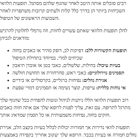
רבים סובלים אותה היטב לאחר שהגוף שלהם מסתגל. תופעות הלוואי
השכיחות ביותר הן בדרך כלל קלות ולעתים קרובות משתפרות לאחר
השבועות הראשונים של הטיפול.
להלן תופעות הלוואי שאתם עשויים לחוות, וזה נורמלי לחלוטין להרגיש
מודאגים לגביהן:
תופעות הקשורות ללב:
דפיקות לב, דופק מהיר או כאבים בחזה
שכיחים למדי, במיוחד בתחילת הטיפול
בעיות עיכול:
בחילות, שלשולים, כאבי בטן או אובדן תיאבון
תסמינים נוירולוגיים:
כאבי ראש, סחרחורת או תחושת חולשה
אגירת נוזלים:
נפיחות ברגליים, בקרסוליים או בידיים
אי נוחות כללית:
עייפות, קוצר נשימה או תסמינים דמויי שפעת
רוב תופעות הלוואי הללו ניתנות לניהול ונוטות להפחית ככל שהגוף שלך
מתרגל לתרופה. עם זאת, עליך לפנות לרופא שלך אם אתה חווה כאבים
חזקים בחזה, נפיחות משמעותית או כל תסמין שמדאיג אותך.
תופעות לוואי נדירות אך חמורות יכולות לכלול בעיות בקצב הלב, אגירת
נוזלים חמורה או בעיות בכבד. הרופא שלך יעקוב אחריך בקפידה באמצעות