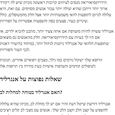
הידרוקסיאוריאה מנסים לעיתים קרובות ראשונה מכיוון שיש לה רקורד
ארוך יותר וייתכן שהיא יעילה יותר עבור אנשים מסוימים. עם זאת, היא
עלולה לגרום לתופעות לוואי משמעותיות יותר אצל חלק מהמטופלים, כולל
שינויים בעור, פצעים בפה והשפעות אפשריות על הפוריות.
אנגרליד עשויה להיות מועדפת אם אתה צעיר יותר, מתכנן להביא ילדים, או
אם היו לך בעיות עם הידרוקסיאוריאה. חלק מהאנשים גם מוצאים
שתופעות הלוואי של אנגרליד ניתנות לניהול יותר, במיוחד בהיעדר דאגות
לגבי העור והפוריות.
הרופא שלך ישקול גורמים כמו גילך, מצבים רפואיים אחרים, תגובות
לטיפולים קודמים והעדפות אישיות בעת בחירה בין תרופות אלו.
שאלות נפוצות על אנגרליד
האם אנגרליד בטוחה למחלות לב?
אנגרליד דורשת שיקול דעת זהיר אם יש לך מחלת לב, מכיוון שהיא עלולה
להשפיע על קצב הלב וקצב הלב שלך. אנשים עם מצבי לב קלים ויציבים