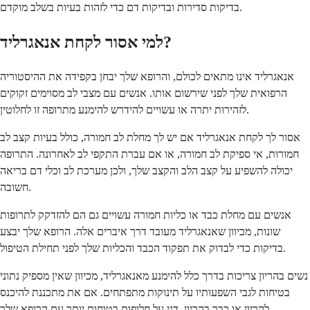
בדיקות סדירות ובדיקות דם כדי לזהות בעיות בשלב מוקדם.
למי אסור לקחת אנאגרליד?
אנאגרליד אינו מתאים לכולם, והרופא שלך יבחן בקפידה את ההיסטוריה
הרפואית שלך לפני שירשום אותו. אנשים עם מצבי לב מסוימים זקוקים
לזהירות יתרה או עשויים להידרש להימנע מתרופה זו לחלוטין.
אסור לך לקחת אנאגרליד אם יש לך מחלת לב חמורה, כולל בעיות קצב לב
חמורות, אי ספיקת לב חמורה, או אם עברת התקפי לב לאחרונה. התרופה
יכולה להשפיע על קצב הלב והקצב שלך, ולכן מערכת לב וכלי דם בריאה
חשובה.
אנשים עם מחלת כבד או כליות חמורה עשויים גם הם להזדקק לתרופות
שונות, מכיוון שאנאגרליד מעובד דרך איברים אלה. הרופא שלך יבצע
בדיקות כדי לבדוק את תפקוד הכבד והכליות שלך לפני תחילת הטיפול.
נשים בהריון צריכות בדרך כלל להימנע מאנאגרליד, מכיוון שאין מספיק נתוני
בטיחות לגבי השפעותיו על תינוקות מתפתחים. אם את מתכננת להיכנס
להריון או כבר בהריון, דני על חלופות בטוחות יותר עם הרופא שלך.