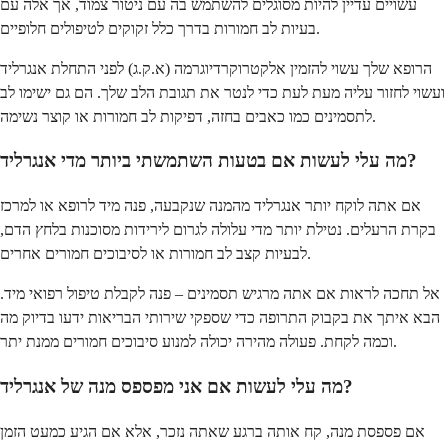
עשויים עדיין להיות מסוגלים להשתמש בה עם ניטור צמוד, אך אלה עם
בעיות לב חמורות בדרך כלל זקוקים לטיפולים חלופיים.
הרופא שלך עשוי להזמין אלקטרוקרדיוגרמה (א.ק.ג) לפני התחלת אנגרליד
ועשוי לחזור עליה מעת לעת כדי לנטר את תגובת הלב שלך. הם גם ישימו לב
לתסמינים כמו כאבים בחזה, דפיקות לב חמורות או קוצר נשימה.
מה עלי לעשות אם בטעות השתמשתי ביותר מדי אנגרליד?
אם אתה לוקח יותר אנגרליד מהמנה שנקבעה, פנה מיד לרופא או למרכז
בקרת הרעלים. נטילת יותר מדי עלולה לגרום לירידות מסוכנות בלחץ הדם,
לבעיות קצב לב חמורות או לסיבוכים חמורים אחרים.
אל תחכה לראות אם אתה מרגיש תסמינים – פנה לקבלת טיפול רפואי מיד.
הבא איתך את בקבוק התרופה כדי שספקי שירותי הבריאות ידעו בדיוק מה
וכמה לקחת. פעולה מהירה יכולה למנוע סיבוכים חמורים ממנת יתר.
מה עלי לעשות אם אני מפספס מנה של אנגרליד?
אם פספסת מנה, קח אותה ברגע שאתה נזכר, אלא אם הגיע כמעט הזמן