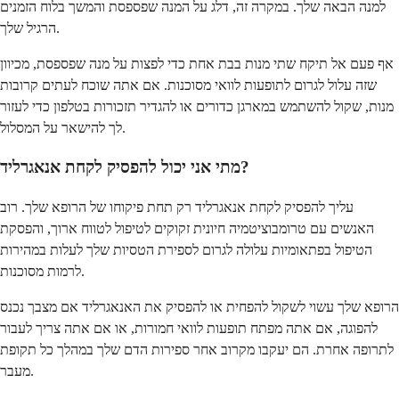
למנה הבאה שלך. במקרה זה, דלג על המנה שפספסת והמשך בלוח הזמנים
הרגיל שלך.
אף פעם אל תיקח שתי מנות בבת אחת כדי לפצות על מנה שפספסת, מכיוון
שזה עלול לגרום לתופעות לוואי מסוכנות. אם אתה שוכח לעתים קרובות
מנות, שקול להשתמש במארגן כדורים או להגדיר תזכורות בטלפון כדי לעזור
לך להישאר על המסלול.
מתי אני יכול להפסיק לקחת אנאגרליד?
עליך להפסיק לקחת אנאגרליד רק תחת פיקוחו של הרופא שלך. רוב
האנשים עם טרומבוציטמיה חיונית זקוקים לטיפול לטווח ארוך, והפסקת
הטיפול בפתאומיות עלולה לגרום לספירת הטסיות שלך לעלות במהירות
לרמות מסוכנות.
הרופא שלך עשוי לשקול להפחית או להפסיק את האנאגרליד אם מצבך נכנס
להפוגה, אם אתה מפתח תופעות לוואי חמורות, או אם אתה צריך לעבור
לתרופה אחרת. הם יעקבו מקרוב אחר ספירות הדם שלך במהלך כל תקופת
מעבר.