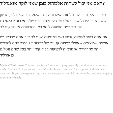
האם אני יכול לשתות אלכוהול בזמן שאני לוקח אנאגרליד?
באופן כללי, עדיף להגביל את האלכוהול בזמן שלוקחים אנאגרליד, מכיוון
ששניהם יכולים להשפיע על קצב הלב ולחץ הדם שלך. אלכוהול עשוי גם
להגביר כמה תופעות לוואי כמו סחרחורת או דפיקות לב.
אם אתה בוחר לשתות, עשה זאת במתינות ושים לב איך אתה מרגיש. יש
אנשים שמוצאים שאפילו כמויות קטנות של אלכוהול גורמות להם להרגיש
יותר סחרחורת או גורמות לדפיקות לב חזקות יותר בזמן שהם נוטלים
אנאגרליד.
Medical Disclaimer:
This article is for informational purposes only and does not constitute
medical advice. Always consult a qualified healthcare provider for diagnosis and treatment
decisions. If you are experiencing a medical emergency, call 911 or go to the nearest emergency
room immediately.