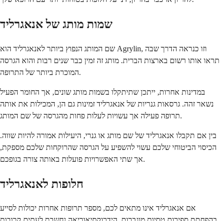
שמות מותג של אנאגרליד
שם המותג הנפוץ ביותר לאנאגרליד הוא Agrylin, וזו כנראה הדרך שבה
תראו אותו רשום בארצות הברית. מותג זה זמין כבר שנים רבות והוא הגרסה
המוכרת ביותר של התרופה.
במדינות אחרות, ייתכן שתיתקלו בשמות מותג שונים, אך החומר הפעיל
נשאר זהה. גרסאות גנריות של אנאגרליד זמינות גם הן, המכילות את אותה
תרופה פעילה אך עשויות לעלות פחות מהגרסה של שם המותג.
בין אם תקבלו אנאגרליד של שם מותג או גנרי, היעילות אמורה להיות שווה.
הכיסוי הביטוחי שלכם עשוי להשפיע על הגרסה שהרוקחות שלכם מספקת,
אך שתי האפשרויות פועלות באותה צורה בגופכם.
חלופות לאנאגרליד
אם אנאגרליד אינו מתאים לכם, מספר תרופות אחרות יכולות לסייע
בהפחתת ספירות טסיות מוגברות. הידרוקסיאוריאה נחשבת לעתים קרובות