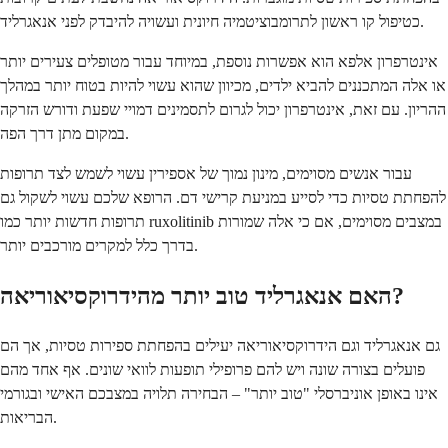
כטיפול קו ראשון לתרומבוציטמיה חיונית ועשויה להיבדק לפני אנאגרליד.
אינטרפרון אלפא הוא אפשרות נוספת, במיוחד עבור מטופלים צעירים יותר
או אלה המתכננים להביא ילדים, מכיוון שהוא עשוי להיות בטוח יותר במהלך
ההריון. עם זאת, אינטרפרון יכול לגרום לתסמינים דמויי שפעת ודורש הזרקה
במקום מתן דרך הפה.
עבור אנשים מסוימים, מינון נמוך של אספירין עשוי לשמש לצד תרופות
להפחתת טסיות כדי לסייע במניעת קרישי דם. הרופא שלכם עשוי לשקול גם
תרופות חדשות יותר כמו ruxolitinib במצבים מסוימים, אם כי אלה שמורות
בדרך כלל למקרים מורכבים יותר.
האם אנאגרליד טוב יותר מהידרוקסיאוריאה?
גם אנאגרליד וגם הידרוקסיאוריאה יעילים בהפחתת ספירות טסיות, אך הם
פועלים בצורה שונה ויש להם פרופילי תופעות לוואי שונים. אף אחד מהם
אינו באופן אוניברסלי "טוב יותר" – הבחירה תלויה במצבכם האישי ובגורמי
הבריאות.