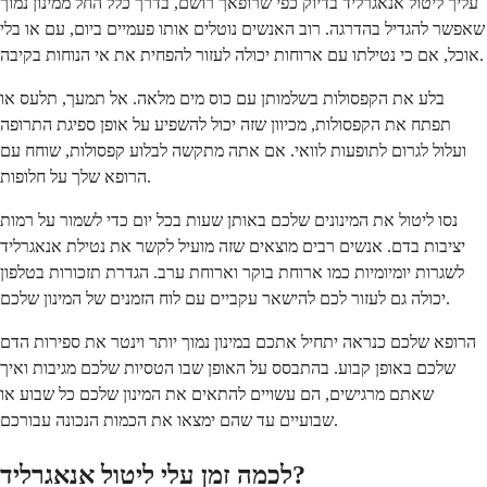
עליך ליטול אנאגרליד בדיוק כפי שרופאך רושם, בדרך כלל החל ממינון נמוך
שאפשר להגדיל בהדרגה. רוב האנשים נוטלים אותו פעמיים ביום, עם או בלי
אוכל, אם כי נטילתו עם ארוחות יכולה לעזור להפחית את אי הנוחות בקיבה.
בלע את הקפסולות בשלמותן עם כוס מים מלאה. אל תמעך, תלעס או
תפתח את הקפסולות, מכיוון שזה יכול להשפיע על אופן ספיגת התרופה
ועלול לגרום לתופעות לוואי. אם אתה מתקשה לבלוע קפסולות, שוחח עם
הרופא שלך על חלופות.
נסו ליטול את המינונים שלכם באותן שעות בכל יום כדי לשמור על רמות
יציבות בדם. אנשים רבים מוצאים שזה מועיל לקשר את נטילת אנאגרליד
לשגרות יומיומיות כמו ארוחת בוקר וארוחת ערב. הגדרת תזכורות בטלפון
יכולה גם לעזור לכם להישאר עקביים עם לוח הזמנים של המינון שלכם.
הרופא שלכם כנראה יתחיל אתכם במינון נמוך יותר וינטר את ספירות הדם
שלכם באופן קבוע. בהתבסס על האופן שבו הטסיות שלכם מגיבות ואיך
שאתם מרגישים, הם עשויים להתאים את המינון שלכם כל שבוע או
שבועיים עד שהם ימצאו את הכמות הנכונה עבורכם.
לכמה זמן עלי ליטול אנאגרליד?