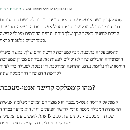
Anti Inhibitor Coagulant Complex Intravenous Route
תרופות
בית
קומפלקס קרישה אנטי-מעכבת היא תרופה מיוחדת לקרישת דם הניתנת
דרך הוריד כדי לסייע לעצור דימום אצל אנשים עם המופיליה. תרופה זו
הופכת לחיונית כאשר הגוף שלך פיתח נוגדנים החוסמים טיפולי קרישה
סטנדרטיים מלעבוד כראוי.
תחשוב על זה כתוכנית גיבוי למערכת קרישת הדם שלך. כאשר טיפולי
ההמופיליה הרגילים שלך לא יכולים לעשות את עבודתם מכיוון שמערכת
החיסון שלך נלחמת נגדם, התרופה המורכבת הזו נכנסת לפעולה כדי לעזור
לקרישת הדם שלך דרך מסלול שונה.
מהו קומפלקס קרישה אנטי-מעכבת?
קומפלקס קרישה אנטי-מעכבת הוא מוצר דם המיוצר מפלזמה אנושית
תרומתית המכילה מספר גורמי קרישה הפועלים יחד. הוא מיועד במיוחד
לאנשים עם המופיליה A או B שפיתחו מעכבים - נוגדנים שתוקפים
ומשתקים טיפולי גורמי קרישה סטנדרטיים.