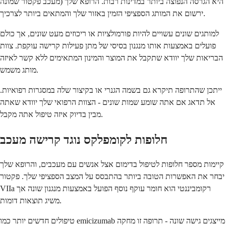
מעכב פקטור שמונה) היא הגרסה הנפוצה ביותר במדינות רבות. הרופא שלך
ירשום את המותג הספציפי הזמין באזור שלך והמתאים ביותר לצרכיך.
למותגים שונים עשויים להיות פורמולציות או ריכוזים מעט שונים, אך כולם
פועלים באמצעות אותו מנגנון בסיסי של מתן פעילות קרישה עוקפת. צוות
הבריאות שלך יוודא שתקבל את המוצר והמינון המתאימים ללא קשר לאיזה
מותג משמש.
ייתכן שהתרופה תיקרא גם בשמה הגנרי או בקיצור שלה במסגרות רפואיות.
אל תדאג אם אתה שומע שמות שונים - הצוות הרפואי שלך יוודא שאתה
מבין בדיוק איזה טיפול אתה מקבל.
חלופות לקומפלקס נוגד קרישה מעכב
קיימות מספר חלופות לטיפול בדימום אצל אנשים עם מעכבים, והרופא שלך
יבחר את האפשרות הטובה ביותר בהתבסס על המצב הספציפי שלך. פקטור
VIIa רקומביננטי הוא חומר עוקף נוסף הפועל באמצעות מנגנון שונה אך
משיג תוצאות דומות.
טיפולים חדשים יותר כמו emicizumab מייצגים גישה שונה - תרופה זו מחקה