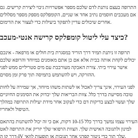
התרופה בעצם נותנת לדם שלכם מספר אפשרויות גיבוי ליצירת קרישים. גם
אם מעכבים חוסמים נתיב אחד או שניים, הקומפלקס מספק מספר מסלולים
אחרים שיכולים עדיין לתפקד ביעילות כדי לעצור את הדימום.
כיצד עלי ליטול קומפלקס קרישה אנטי-מעכב?
תרופה זו ניתנת תמיד דרך הוריד במסגרת בית חולים או מרפאה - אינכם
יכולים לקחת אותה בבית אלא אם כן אתם מאומנים במיוחד והרופא שלכם
אישר עירוי ביתי. צורת האבקה מעורבבת עם מים סטריליים ממש לפני
ההזרקה, ויש להשתמש בתמיסה תוך פרק זמן מסוים.
לפני העירוי, אינך צריך לאכול או לשתות משהו מיוחד, אך שמירה על לחות
טובה מסייעת בדרך כלל. צוות הבריאות שלך יבדוק את הסימנים החיוניים
שלך ועשוי לבצע בדיקות דם כדי לעקוב אחר מידת יעילות התרופה במהלך
הטיפול ולאחריו.
העירוי עצמו נמשך בדרך כלל 10-15 דקות, אם כי זה יכול להשתנות בהתאם
למינון ולתגובה האישית שלך. הצוות הרפואי שלך יזריק את התרופה לאט
דרך קו ה-IV שלך תוך כדי ניטור קפדני אחר תגובות או תופעות לוואי.