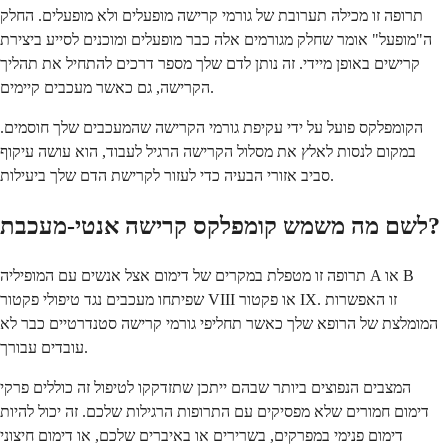
תרופה זו מכילה תערובת של גורמי קרישה מופעלים ולא מופעלים. החלק
ה"מופעל" אומר שחלק מגורמים אלה כבר מופעלים ומוכנים לסייע ביצירת
קרישים באופן מיידי. זה נותן לדם שלך מספר דרכים להתחיל את תהליך
הקרישה, גם כאשר מעכבים קיימים.
הקומפלקס פועל על ידי עקיפת גורמי הקרישה שהמעכבים שלך חוסמים.
במקום לנסות לאלץ את מסלול הקרישה הרגיל לעבוד, הוא עושה עיקוף
סביב אזורי הבעיה כדי לעזור לקרישת הדם שלך ביעילות.
לשם מה משמש קומפלקס קרישה אנטי-מעכבת?
תרופה זו מטפלת במקרים של דימום אצל אנשים עם המופיליה A או B
שפיתחו מעכבים נגד טיפולי פקטור VIII או פקטור IX. זו האפשרות
המומלצת של הרופא שלך כאשר תחליפי גורמי קרישה סטנדרטיים כבר לא
עובדים עבורך.
המצבים הנפוצים ביותר שבהם ייתכן שתזדקקו לטיפול זה כוללים פרקי
דימום חמורים שלא מפסיקים עם התרופות הרגילות שלכם. זה יכול להיות
דימום פנימי במפרקים, בשרירים או באיברים שלכם, או דימום חיצוני