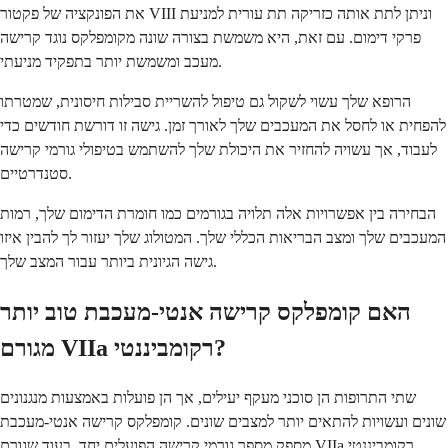
את הפונקציה של פקטור VIII וניתן לתת אותה כזריקה תת עורית למניעת
פרקי דימום. עם זאת, היא משמשת בצורה שונה מקומפלקס נוגד קרישה
מעכב ומשמשת יותר בתפקיד מניעתי.
הרופא שלך עשוי לשקול גם טיפול להשריית סבילות חיסונית, שמטרתו
להפחית או לחסל את המעכבים שלך לאורך זמן. גישה זו דורשת חודשים כדי
לעבוד, אך עשויה להחזיר את היכולת שלך להשתמש בטיפולי גורמי קרישה
סטנדרטיים.
הבחירה בין אפשרויות אלה תלויה בגורמים כמו חומרת הדימום שלך, רמות
המעכבים שלך ומצב הבריאות הכללי שלך. המטולוג שלך יעזור לך להבין איזו
גישה הגיונית ביותר עבור המצב שלך.
האם קומפלקס קרישה אנטי-מעכבת טוב יותר
מגורם VIIa רקומביננטי?
שתי התרופות הן סוכני מעקף יעילים, אך הן פועלות באמצעות מנגנונים
שונים ועשויות להתאים יותר למצבים שונים. קומפלקס קרישה אנטי-מעכבת
מספק מספר גורמי קרישה הפועלים יחד, בעוד שגורם VIIa רקומביננטי