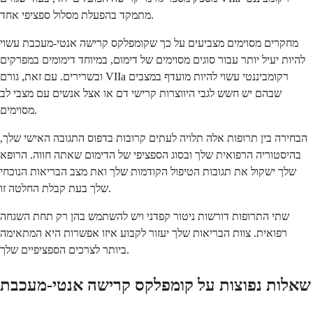
מתמקד בהפעלת מסלול ספציפי אחד.
מחקרים מסוימים מצביעים על כך שקומפלקס קרישה אנטי-מעכבת עשוי
להיות יעיל יותר עבור סוגים מסוימים של דימום, במיוחד דימומים במפרקים
ובשרירים. עם זאת, גורם VIIa רקומביננטי עשוי להיות מועדף במצבים
שבהם יש חשש לגבי היווצרות קרישי דם או אצל אנשים עם מצבי לב
מסוימים.
הבחירה בין תרופות אלה תלויה לעתים קרובות בדפוס התגובה האישי שלך,
בהיסטוריה הרפואית שלך ובסוג הספציפי של הדימום שאתה חווה. הרופא
שלך ישקול את תגובות הטיפול הקודמות שלך ואת מצב הבריאות הנוכחי
שלך בעת קבלת החלטה זו.
שתי התרופות דורשות ניטור קפדני ויש להשתמש בהן רק תחת השגחה
רפואית. צוות הבריאות שלך יעזור לקבוע איזו אפשרות היא המתאימה
ביותר לצרכים הספציפיים שלך.
שאלות נפוצות על קומפלקס קרישה אנטי-מעכבת