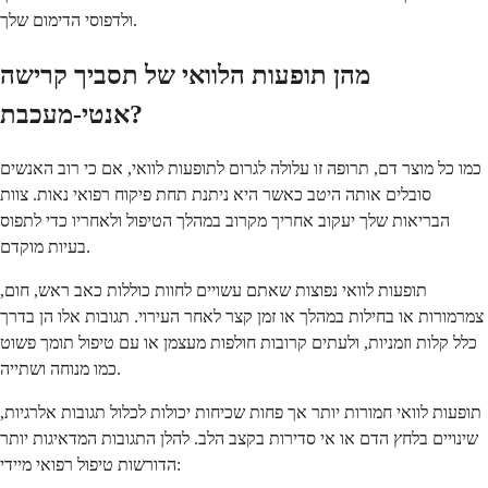
ולדפוסי הדימום שלך.
מהן תופעות הלוואי של תסביך קרישה
אנטי-מעכבת?
כמו כל מוצר דם, תרופה זו עלולה לגרום לתופעות לוואי, אם כי רוב האנשים
סובלים אותה היטב כאשר היא ניתנת תחת פיקוח רפואי נאות. צוות
הבריאות שלך יעקוב אחריך מקרוב במהלך הטיפול ולאחריו כדי לתפוס
בעיות מוקדם.
תופעות לוואי נפוצות שאתם עשויים לחוות כוללות כאב ראש, חום,
צמרמורות או בחילות במהלך או זמן קצר לאחר העירוי. תגובות אלו הן בדרך
כלל קלות וזמניות, ולעתים קרובות חולפות מעצמן או עם טיפול תומך פשוט
כמו מנוחה ושתייה.
תופעות לוואי חמורות יותר אך פחות שכיחות יכולות לכלול תגובות אלרגיות,
שינויים בלחץ הדם או אי סדירות בקצב הלב. להלן התגובות המדאיגות יותר
הדורשות טיפול רפואי מיידי: