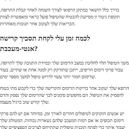
בדרך כלל תישאר במתקן הרפואי לצורך השגחה לאחר קבלת התרופה.
תקופת ניטור זו מסייעת להבטיח שהטיפול פועל כראוי ומאפשרת לצוות
הבריאות שלך לעקוב אחר תגובות מאוחרות.
לכמה זמן עלי לקחת תסביך קרישה
אנטי-מעכבת?
משך הטיפול תלוי לחלוטין במצב הדימום שלך ובמידת התגובה שלך לתרופה.
עבור פרקי דימום חריפים, ייתכן שתזדקק רק למנה אחת או שתיים, בעוד
שדימום חמור יותר עשוי לדרוש טיפול למשך מספר ימים.
הרופא שלך יעקוב אחר בדיקות הדימום והקרישה שלך כדי לקבוע מתי בטוח
להפסיק את הטיפול. הם מחפשים סימנים לכך שהדימום שלך נפסק והדם
שלך קורש שוב כרגיל מעצמו.
יש אנשים הזקוקים לטיפולים חוזרים לאורך זמן, במיוחד אם יש להם פרקי
דימום תכופים או אם רמות המעכב שלהם נשארות גבוהות. המטולוג שלך
יעבוד איתך כדי לפתח תוכנית טיפולית שתתייחס לצרכים הספציפיים שלך