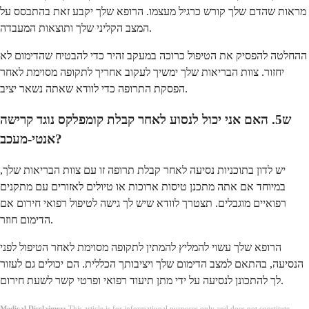
מראות שהדם שלך קורש כרגיל מעצמו. הרופא שלך יקבע זאת בהתבסס על
המצב הקליני שלך ותוצאות המעבדה.
ההחלטה להפסיק את הטיפול כרוכה במעקב זהיר כדי להבטיח שהדימום לא
יחזור. צוות הבריאות שלך ימשיך לעקוב אחריך לתקופה מסוימת לאחר
הפסקת התרופה כדי לוודא שאתה נשאר יציב.
ש5. האם אני יכול לנסוע לאחר קבלת קומפלקס נוגד קרישה
אנטי-מעכב?
יש לדון בתוכניות נסיעה לאחר קבלת תרופה זו עם צוות הבריאות שלך,
במיוחד אם אתה מתכנן טיסות ארוכות או טיולים לאזורים עם מתקנים
רפואיים מוגבלים. תצטרך לוודא שיש לך גישה לטיפול רפואי חירום אם
הדימום חוזר.
הרופא שלך עשוי להמליץ ​​להמתין לתקופה מסוימת לאחר הטיפול לפני
הנסיעה, בהתאם למצב הדימום שלך ויציבותך הכללית. הם יכולים גם לעזור
לך להתכונן לנסיעה על ידי מתן תיעוד רפואי ופרטי קשר לשעת חירום.
Medical Disclaimer:
This article is for informational purposes only and does not constitute