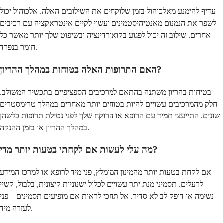
עדיף להימנע מאלכוהול בזמן שלוקחים את השילובים האלה. אלכוהול יכול
לשפר את הנמנום מאנטיהיסטמינים ועשוי לקיים אינטראקציה עם רכיבים
אחרים. שילוב זה יכול לפגוע בקואורדינציה ובשיפוט שלך יותר מאשר כל
חומר בנפרד.
האם התרופות האלה בטוחות במהלך ההריון?
בטיחות בהריון משתנה בהתאם למרכיבים הספציפיים בתכשיר המשולב.
חלק מהמרכיבים עשויים להיות בטוחים יותר מאחרים במהלך טרימסטרים
שונים. התייעצי תמיד עם הרופא או הרוקח שלך לפני נטילת תרופות כלשהן
במהלך ההריון או בזמן ההנקה.
מה עלי לעשות אם לקחתי בטעות יותר מדי?
אם לקחת בטעות יותר מהמינון המומלץ, פני מיד לרופא או למרכז המידע
לרעלים. תסמיני מנת יתר עשויים לכלול ישנוניות קיצונית, בלבול, קשיי
נשימה או דופק לב לא סדיר. אל תחכי לראות אם מופיעים תסמינים – פני
לעזרה מיד.