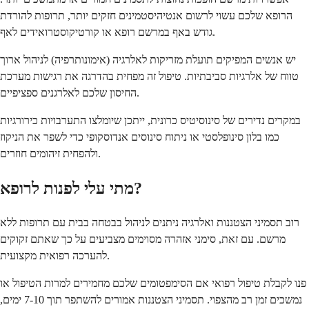
הרופא שלכם עשוי לרשום אנטיהיסטמינים חזקים יותר, תרופות להורדת
גודש באף במרשם רופא או קורטיקוסטרואידים לאף.
יש אנשים המפיקים תועלת מזריקות לאלרגיה (אימונותרפיה) לניהול ארוך
טווח של אלרגיות סביבתיות. טיפול זה מפחית בהדרגה את רגישות מערכת
החיסון שלכם לאלרגנים ספציפיים.
במקרים נדירים של סינוסיטיס כרונית, ייתכן שיומלצו התערבויות כירורגיות
כמו בלון סינופלסטי או ניתוח סינוסים אנדוסקופי כדי לשפר את הניקוז
ולהפחית זיהומים חוזרים.
מתי עלי לפנות לרופא?
רוב תסמיני הצטננות ואלרגיה ניתנים לניהול בבטחה בבית עם תרופות ללא
מרשם. עם זאת, סימני אזהרה מסוימים מצביעים על כך שאתם זקוקים
להערכה רפואית מקצועית.
פנו לקבלת טיפול רפואי אם הסימפטומים שלכם מחמירים למרות הטיפול או
נמשכים זמן רב מהצפוי. תסמיני הצטננות אמורים להשתפר תוך 7-10 ימים,