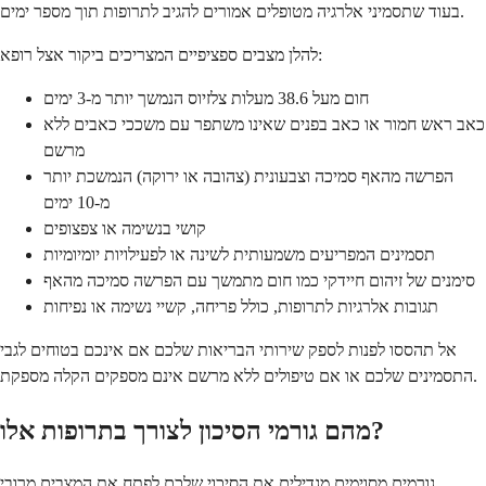
בעוד שתסמיני אלרגיה מטופלים אמורים להגיב לתרופות תוך מספר ימים.
להלן מצבים ספציפיים המצריכים ביקור אצל רופא:
חום מעל 38.6 מעלות צלזיוס הנמשך יותר מ-3 ימים
כאב ראש חמור או כאב בפנים שאינו משתפר עם משככי כאבים ללא
מרשם
הפרשה מהאף סמיכה וצבעונית (צהובה או ירוקה) הנמשכת יותר
מ-10 ימים
קושי בנשימה או צפצופים
תסמינים המפריעים משמעותית לשינה או לפעילויות יומיומיות
סימנים של זיהום חיידקי כמו חום מתמשך עם הפרשה סמיכה מהאף
תגובות אלרגיות לתרופות, כולל פריחה, קשיי נשימה או נפיחות
אל תהססו לפנות לספק שירותי הבריאות שלכם אם אינכם בטוחים לגבי
התסמינים שלכם או אם טיפולים ללא מרשם אינם מספקים הקלה מספקת.
מהם גורמי הסיכון לצורך בתרופות אלו?
גורמים מסוימים מגדילים את הסיכוי שלכם לפתח את המצבים מרובי