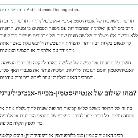
Antihistamine Decongestant And Anticholinergic Combination Oral Route
תרופות
בית
תרופות משולבות של אנטיהיסטמין-מכייח-אנטיכולינרגי הן תרופות מרובות
מרכיבים לצינון ואלרגיה המתמודדות עם מספר תסמינים בו זמנית. תרופות
ללא מרשם אלו משלבות שלושה סוגים שונים של מרכיבים פעילים כדי לעזור
לך לנשום בקלות רבה יותר, להפחית התעטשות ולייבש נזלת כאשר אתה
מתמודד עם אלרגיות או תסמיני הצטננות.
חשוב על תרופות אלו כגישה של שלושה באחד להקלה על דרכי הנשימה.
האנטיהיסטמין חוסם תגובות אלרגיות, המכייח פותח את מעברי האף שלך,
והמרכיב האנטיכולינרגי עוזר לייבש ריר ורוק עודפים.
מהו שילוב של אנטיהיסטמין-מכייח-אנטיכולינרגי?
סוג זה של תרופה משלב שלוש קבוצות תרופות שונות לתוך גלולה אחת או
נוסחה נוזלית. כל רכיב מכוון להיבט ספציפי של תסמיני הצטננות או אלרגיה
כדי לספק הקלה מקיפה.
רכיב האנטיהיסטמין (כמו כלורפנירמין או דיפנהידרמין) חוסם קולטני