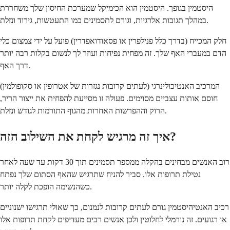
היסטמין בגופך. היסטמין הוא הכימיקל שמערכת החיסון שלך משחררת
במהלך תגובות אלרגיות, וגורם לתסמינים כמו התעטשות, גירוד ונזלת.
חלק המכייח (בדרך כלל פנילפרין או פסאודואפדרין) פועל על ידי צמצום כלי
הדם במעברי האף שלך. זה מפחית נפיחות ועוזר לך לנשום בקלות רבה יותר
דרך האף.
המרכיב האנטיכולינרגי (לעתים קרובות נגזרות של אטרופין או סקופולמין)
חוסם אותות עצביים מסוימים. פעולה זו מסייעת להפחית את ייצור הריר,
הרוק וההפרשות האחרות מהגוף התורמות לגודש ונזלת.
איך זה מרגיש לקחת את השילוב הזה?
רוב האנשים מבחינים בהקלה ממספר תסמינים תוך 30 דקות עד שעה לאחר
נטילת תרופות אלו. סביר להניח שתרגיש שהאף הסתום שלך נפתח
כשהנשימה הופכת לקלה יותר.
רכיב האנטיהיסטמין גורם לעתים קרובות לנמנום, כך שאולי תרגישו ישנוניים
או רגועים. זה נורמלי לחלוטין ולכן אנשים רבים מעדיפים לקחת תרופות אלו