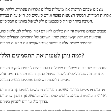
מצבים שבהם תרופות אלו מועילות כוללים אלרגיות עונתיות, דלקת אף
אלרגית תמידית, תסמיני הצטננות נפוצה וגודש סינוסים קל. הן פועלות בצורה
הטובה ביותר לניהול סימפטומים ולא לטיפול בגורמים הבסיסיים.
מצבים שבהם נדרשת זהירות כוללים לחץ דם גבוה, מחלות לב, גלאוקומה,
ערמונית מוגדלת וקושי במתן שתן. השילוב של החומרים הפעילים יכול
להחמיר מצבים אלה או ליצור אינטראקציה עם תרופות אחרות.
למה ניתן לטעות את התסמינים הללו?
התסמינים שתרופות משולבות מטפלות בהם יכולים לעיתים לחקות מצבים
אחרים, מה שמוביל לבלבול לגבי הטיפול הנכון. הבנת מצבים דומים אלה
מסייעת להבטיח שאתם מטפלים בבעיה הנכונה.
זיהומים ויראליים בדרכי הנשימה העליונות מרגישים לעתים קרובות זהים
לאלרגיות עונתיות. שניהם גורמים לנזלת, גודש ועיטוש, אך תזמון וטריגרים
בדרך כלל עוזרים להבחין ביניהם.