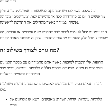
לפני השינה.
הפה שלכם עשוי להרגיש יבש עקב ההשפעות האנטיכולינרגיות. חלק
מהאנשים חווים גם סחרחורת קלה או מרגישים קצת "מעורפלים" מבחינה
נפשית, במיוחד כאשר מתחילים את התרופה לראשונה.
הדקונגסטנט יכול לפעמים לגרום לכם להרגיש מעט עצבניים או ערניים, מה
שעשוי לנטרל חלק מהנמנום מהאנטיהיסטמין. איזון זה משתנה מאדם לאדם.
מה גורם לצורך בשילוב זה?
תרופות אלו הופכות לנחוצות כאשר אתם מתמודדים עם מספר תסמינים
נשימתיים בו זמנית. טריגרים נפוצים כוללים אלרגיות עונתיות, גורמי גירוי
סביבתיים וזיהומים ויראליים.
להלן התנאים העיקריים שגורמים לאנשים להשתמש בתרופות משולבות
אלו:
אלרגיות עונתיות (קדחת השחת) מאבקנים, דשא או אלרגנים של
עצים