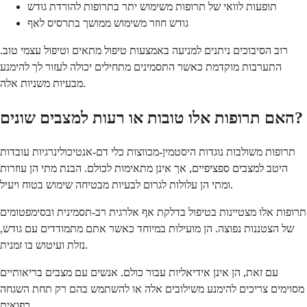
תופעות לוואי של תרופות משימוש יתר בתרופות להורדת גודש
גודש חוזר משימוש ממושך בתרסיס לאף
רוב הסיבוכים ניתנים למניעה באמצעות טיפול מתאים וטיפול עצמי טוב.
התערבות מוקדמת כאשר התסמינים מתחילים יכולה לעזור לך להימנע
מבעיות משניות אלה.
האם תרופות אלו טובות או רעות למצבים שונים?
תרופות משולבות נוגדות היסטמין-מכווצות כלי דם-אנטיכולינרגיות עובדות
היטב למצבים ספציפיים, אך אינן מתאימות לכולם. הבנת מתי הן עוזרות
ומתי הן עלולות לגרום לבעיות מבטיחה שימוש בטוח ויעיל.
תרופות אלו מצטיינות בטיפול בדלקת אף אלרגית רב-תסמינית ובסימפטומים
של הצטננות נפוצה. הן מועילות במיוחד כאשר אתם מתמודדים עם גודש,
נזלת ועיטוש בו זמנית.
עם זאת, הן אינן אידיאליות עבור כולם. אנשים עם מצבים בריאותיים
מסוימים צריכים להימנע משילובים אלה או להשתמש בהם רק תחת השגחה
רפואית.