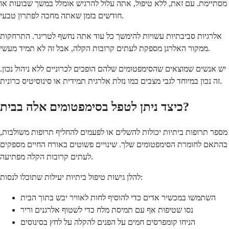
מסתיימת. עם זאת, ללא טיפול, אתה עלול להרגיש אומלל במשך שבועות או
חודשים בזמן שאתה מחכה לפתרון טבעי.
אלרגיות סביבתיות עשויות להימשך כל עוד אתה נחשף לטריגר. התרחקות
ממקור האלרגן מספקת לעתים קרובות הקלה, אבל זה לא תמיד מעשי.
יש אנשים שמוצאים שהסימפטומים שלהם הופכים לכרוניים ללא ניהול נכון.
זה נכון במיוחד לגבי מצבים כמו נזלת אלרגית תמידית או סינוסיטיס כרונית.
כיצד ניתן לטפל בסימפטומים אלה בבית?
מספר תרופות ביתיות יכולות להשלים או לפעמים להחליף תרופות משולבות,
בהתאם לחומרת הסימפטומים שלך. שינויים פשוטים באורח החיים מספקים
לעתים קרובות הקלה מפתיעה.
להלן גישות טיפול ביתיות יעילות שתוכלו לנסות:
השתמשו במכשיר אדים כדי להוסיף לחות לאוויר יבש בתוך הבית
נסו שטיפות אף עם תמיסת מלח כדי לשטוף אלרגנים וריר
הניחו קומפרסים חמים על הפנים להקלה על לחץ בסינוסים