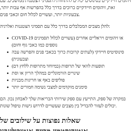
זיהומים חיידקיים בסינוסים יכולים להתחזות לתסמיני הצטננות ממושכים. עם
זאת, זיהומים חיידקיים כרוכים בדרך כלל בהפרשות אף עבות יותר,
צבעוניות יותר, ועשויים לכלול חום וכאבי פנים.
להלן מצבים המבלבלים בדרך כלל עם תסמיני הצטננות ואלרגיה:
COVID-19 או זיהומים ויראליים אחרים (עשויים לכלול תסמינים
נוספים כמו כאבי גוף וחום)
סינוסיטיס חיידקי (לעתים קרובות כרוך בכאבי פנים והפרשה עבה
וצבעונית)
תופעות לוואי של תרופות (במיוחד מתרופות ללחץ דם)
שינויים הורמונליים במהלך הריון או וסת
פוליפים באף או חריגות מבניות
סימנים מוקדמים למצבי נשימה חמורים יותר
במקרה של ספק, התייעץ עם ספק שירותי הבריאות שלך לאבחון נכון. הם
יכולים לעזור להבדיל בין מצבים שעשויים לדרוש גישות טיפול שונות.
שאלות נפוצות על שילובים של
אנטיהיסטמין-מכייח-אנטיכולינרגי