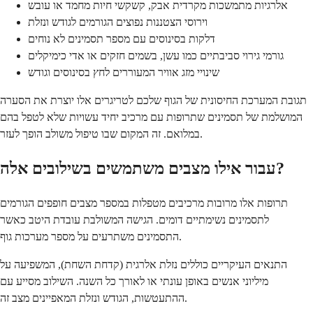
אלרגיות מתמשכות מקרדית אבק, קשקשי חיות מחמד או עובש
וירוסי הצטננות נפוצים הגורמים לגודש ונזלת
דלקות בסינוסים עם מספר תסמינים לא נוחים
גורמי גירוי סביבתיים כמו עשן, בשמים חזקים או אדי כימיקלים
שינויי מזג אוויר המעוררים לחץ בסינוסים וגודש
תגובת המערכת החיסונית של הגוף שלכם לטריגרים אלו יוצרת את הסערה
המושלמת של תסמינים שתרופות עם מרכיב יחיד עשויות שלא לטפל בהם
במלואם. זה המקום שבו טיפול משולב הופך לעזר.
עבור אילו מצבים משתמשים בשילובים אלה?
תרופות אלו מרובות מרכיבים מטפלות במספר מצבים חופפים הגורמים
לתסמינים נשימתיים דומים. הגישה המשולבת עובדת היטב כאשר
התסמינים משתרעים על מספר מערכות גוף.
התנאים העיקריים כוללים נזלת אלרגית (קדחת השחת), המשפיעה על
מיליוני אנשים באופן עונתי או לאורך כל השנה. השילוב מסייע עם
ההתעטשות, הגודש ונזלת המאפיינים מצב זה.