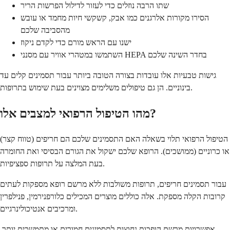
שתו הרבה נוזלים כדי לעזור לדילול הפרשות הריר
הסירו מקורות אלרגנים כמו אבק, קשקשי חיות מחמד או עובש
מהסביבה שלכם
ישנו עם הראש מורם כדי לקדם ניקוז
השתמשו במטהרי אוויר עם מסנני HEPA בחדר השינה שלכם
גישות טבעיות אלו עובדות בצורה הטובה ביותר עבור תסמינים קלים עד
בינוניים. הן גם טיפולים משלימים מצוינים בעת שימוש בתרופות.
מהו הטיפול הרפואי למצבים אלו?
הטיפול הרפואי תלוי בשאלה האם התסמינים שלכם הם חריפים (טווח קצר)
או כרוניים (ממושכים). הרופא שלכם ישקול את הגורם הבסיסי ואת החומרה
בעת המלצה על תרופות ספציפיות.
עבור תסמינים חריפים, תרופות משולבות ללא מרשם רופא מספקות לעתים
קרובות הקלה מספקת. אלה כוללים מוצרים המכילים כלורפנירמין, פנילפרין
ומרכיבים אנטיכולינרגיים.
אפשרויות מרשם הופכות נחוצות לתסמינים חמורים או מתמשכים יותר.