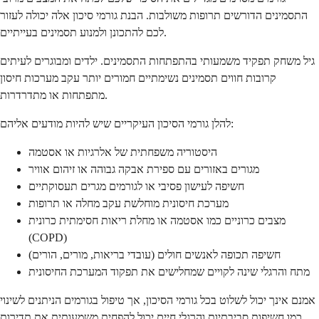
התסמינים הדורשים תרופות משולבות. הבנת גורמי סיכון אלה יכולה לעזור
לכם להתכונן ולמנוע תסמינים בעייתיים.
גיל משחק תפקיד משמעותי בהתפתחות התסמינים. ילדים ומבוגרים לעיתים
קרובות חווים תסמינים נשימתיים חמורים יותר עקב מערכות חיסון
מתפתחות או מתדרדרות.
להלן גורמי הסיכון העיקריים שיש להיות מודעים אליהם:
היסטוריה משפחתית של אלרגיות או אסטמה
מגורים באזורים עם ספירת אבקה גבוהה או זיהום אוויר
חשיפה לעישון פסיבי או לגורמים מגרים תעסוקתיים
מערכת חיסונית מוחלשת עקב מחלה או תרופות
מצבים כרוניים כמו אסטמה או מחלת ריאות חסימתית כרונית
(COPD)
חשיפה תכופה לאנשים חולים (עובדי בריאות, מורים, הורים)
מתח והרגלי שינה לקויים שמחלישים את תפקוד המערכת החיסונית
אמנם אינך יכול לשלוט בכל גורמי הסיכון, אך טיפול בגורמים הניתנים לשינוי
כמו חשיפות סביבתיות והרגלי חיים יכול להפחית משמעותית את תדירות