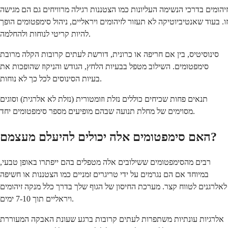
זיהומים בדרכי הנשימה העליונות כמו הצטננות רגילה מרוויחים גם הם מגישה
זו. בעוד שאנטיביוטיקה לא תעזור לזיהומים ויראליים, ניהול סימפטומים הופך
להיות קריטי לנוחות ולהחלמה.
סינוסיטיס, בין אם חריפה או כרונית, דורשת לעתים קרובות הקלה מרובת
סימפטומים. השילוב מטפל בבעיות הלחץ, הגודש והניקוז שהופכות את
בעיות הסינוסים לכל כך לא נוחות.
תנאים פחות שכיחים כוללים נזלת וזומטורית (נזלת לא אלרגית) וסוגים
מסוימים של מחלת תנועה שבהם מופיעים מספר סימפטומים יחד.
האם סימפטומים אלה יכולים להיעלם מעצמם?
רבים מהסימפטומים ששילובים אלה מטפלים בהם ייפתרו באופן טבעי,
במיוחד אם הם נגרמים על ידי טריגרים זמניים כמו הצטננות או חשיפה
לאלרגנים לטווח קצר. מערכת החיסון של הגוף שלך בדרך כלל מנקה זיהומים
ויראליים תוך 7-10 ימים.
אלרגיות עונתיות משתפרות לעתים קרובות ברגע שעונת האבקה המעוררת