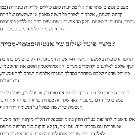
מצבים נפוצים שתרופות אלו מסייעות להם כוללים אלרגיות עונתיות (כמו
קדחת השחת), אלרגיות לאורך כל השנה מאבק או קשקשים של חיות
מחמד, ותסמיני הצטננות. חלק מהאנשים משתמשים בהם גם ללחץ בסינוסים
ולגירוי נשימתי קל מגורמים סביבתיים.
כיצד פועל שילוב של אנטיהיסטמין-מכייח?
תרופה זו פועלת באמצעות גישה דו-ראשית המכוונת לחלקים שונים בתגובת
הגוף שלכם לאלרגנים ולחומרים מגרים. האנטיהיסטמין חוסם את ההיסטמין,
כימיקל שהגוף שלכם משחרר במהלך תגובות אלרגיות הגורם להתעטשות,
גירוד ונזלת.
הרכיב המכווץ כלי דם, בדרך כלל פסאודואפדרין או פנילפרין, פועל על ידי
צמצום כלי הדם במעברי האף שלך. זה מפחית נפיחות ופותח את דרכי
הנשימה שלך, מה שמקל על הנשימה דרך האף.
אלו נחשבות לתרופות בעלות חוזק בינוני המספקות הקלה מקיפה יותר מאשר
אפשרויות עם מרכיב יחיד. עם זאת, הן לא חזקות כמו תרופות מרשם
לאלרגיה, מה שהופך אותן לבחירה טובה עבור אנשים רבים.