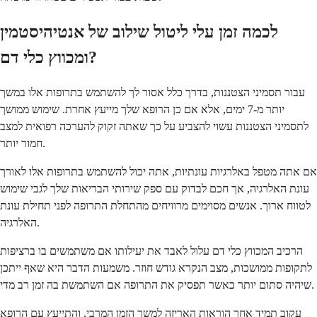
לכמה זמן עלי ליטול שילוב של אנטיהיסטמין
ומכווץ כלי דם?
עבור תסמיני הצטננות, בדרך כלל אסור לך להשתמש בתרופות אלו במשך
יותר מ-7 ימים, אלא אם כן הרופא שלך מייעץ אחרת. שימוש ממושך
לתסמיני הצטננות עשוי להצביע על כך שאתה זקוק להערכה רפואית למצב
חמור יותר.
אם אתה מטפל באלרגיות עונתיות, אתה יכול להשתמש בתרופות אלו לאורך
עונת האלרגיה, אך חכם לבדוק עם ספק שירותי הבריאות שלך לגבי שימוש
לטווח ארוך. אנשים מסוימים מרוויחים מהתחלת התרופה לפני תחילת עונת
האלרגיה.
הרכיב המכווץ כלי דם עלול לאבד את יעילותו אם משתמשים בו ברציפות
לתקופות ממושכות, מצב הנקרא גודש חוזר. משמעות הדבר היא שאף ייתכן
שיהיה סתום יותר כאשר תפסיק את התרופה אם השתמשת בה זמן רב מדי.
עקוב תמיד אחר הוראות האריזה למשך הזמן המרבי, והתייעץ עם הרופא