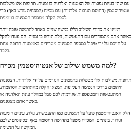
עם שתי בעיות נפוצות של הצטננות ואלרגיה בו זמנית. תרופות אלו משלבות
אנטיהיסטמין (החוסם תגובות אלרגיות) עם מכייח (המפחית גודש באף) כדי
לספק הקלה ממספר תסמינים בו זמנית.
דמיינו את כדורי השילוב הללו כגישה שניים-באחד להרגשה טובה יותר
כאשר אתם מתמודדים עם התעטשות, נזלת וגודש בו זמנית. הם נועדו להקל
על חייכם על ידי טיפול במספר תסמינים מטרידים באמצעות תרופה אחת
בלבד.
למה משמש שילוב של אנטיהיסטמין-מכייח?
תרופות משולבות אלו מטפלות בתסמינים הנגרמים על ידי אלרגיות, הצטננות
וזיהומים בדרכי הנשימה העליונות. תמצאו הקלה מהתחושות הסתומות,
המתעטשות והמטפטפות שגורמות לכם סבל במהלך עונת האלרגיה או
כאשר אתם מצטננים.
חלק האנטיהיסטמין פועל על תסמינים כמו התעטשות, נזלת, עיניים דומעות
וגירוד. בינתיים, המכייח מטפל בתחושה החסומה באף ובסינוסים שלכם
המקשה על הנשימה.