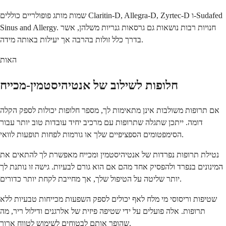
שמות מותג פופולריים כוללים Claritin-D, Allegra-D, Zyrtec-D ו-Sudafed
Sinus and Allergy. חנויות רבות נושאות גם גרסאות גנריות משלהן, אשר
בדרך כלל זולות בהרבה אך יעילות באותה מידה.
האות
חלופות לשילוב של אנטיהיסטמין-מכייח
אם תרופות משולבות אינן מתאימות לך, מספר חלופות יכולות לספק הקלה
דומה. ייתכן שתגלה שתרופות עם מרכיב יחיד עובדות טוב יותר עבור
הסימפטומים הספציפיים שלך או גורמות לפחות תופעות לוואי.
נטילת תרופות נפרדות של אנטיהיסטמין ומכייח מאפשרת לך להתאים את
המינונים בנפרד ולהפסיק אחד מהם אם הוא גורם לבעיות. גישה זו נותנת לך
יותר שליטה על הטיפול שלך, אך מחייבת לקחת יותר כדורים.
שטיפות וריסוסי מי מלח לאף יכולים לספק השפעות מכייחות טבעיות ללא
תרופות. אלה פועלים על ידי שטיפה פיזית של אלרגנים ודילול ריר, מה
שהופך אותם לבטוחים לשימוש לטווח ארוך.