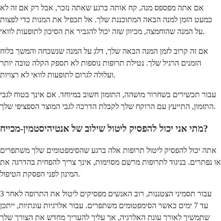
אם אתה מפספס מנה, קח אותה ברגע שאתה נזכר, אבל רק אם זה לא
כמעט הזמן למנה הבאה המתוכננת שלך. אל תכפיל את המנות כדי לפצות
על המנה שהוחמצה, מכיוון שזה יכול להגביר את הסיכון לתופעות לוואי.
אם זה קרוב לזמן המנה הבאה שלך, דלג על המנה שנשכחה והמשך בלוח
הזמנים הרגיל שלך. נטילת תרופות נוספות לא תספק הקלה טובה יותר
ועלולה לגרום לתופעות לוואי לא רצויות.
עבור תכשירים בשחרור מושהה, התזמון חשוב במיוחד. אם אינך בטוח לגבי
התזמון, התייעץ עם הרוקח שלך לקבלת הדרכה לגבי המוצר הספציפי שלך.
מתי אני יכול להפסיק ליטול שילוב של אנטיהיסטמין-מכייח?
אתה יכול להפסיק ליטול תרופות אלה ברגע שהסימפטומים שלך משתפרים
או נפתרים. בניגוד לתרופות מרשם מסוימות, אינך צריך להפחית בהדרגה את
המינון לפני הפסקת הטיפול.
עבור תסמיני הצטננות, רוב האנשים מפסיקים ליטול את התרופה לאחר 3
עד 7 ימים כאשר הסימפטומים משתפרים. עבור אלרגיות עונתיות, ייתכן
שתמשיך לאורך עונת האלרגיה, אך עליך להעריך מחדש את הצורך שלך