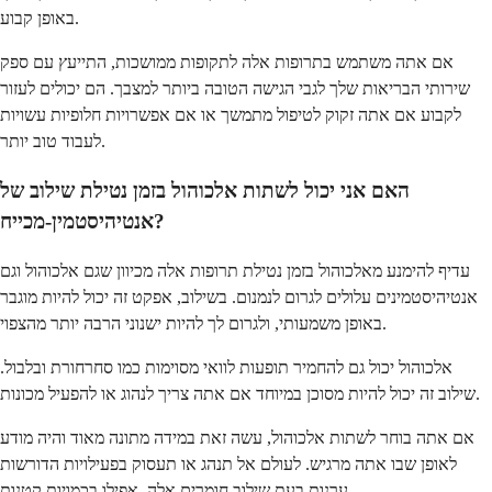
באופן קבוע.
אם אתה משתמש בתרופות אלה לתקופות ממושכות, התייעץ עם ספק
שירותי הבריאות שלך לגבי הגישה הטובה ביותר למצבך. הם יכולים לעזור
לקבוע אם אתה זקוק לטיפול מתמשך או אם אפשרויות חלופיות עשויות
לעבוד טוב יותר.
האם אני יכול לשתות אלכוהול בזמן נטילת שילוב של
אנטיהיסטמין-מכייח?
עדיף להימנע מאלכוהול בזמן נטילת תרופות אלה מכיוון שגם אלכוהול וגם
אנטיהיסטמינים עלולים לגרום לנמנום. בשילוב, אפקט זה יכול להיות מוגבר
באופן משמעותי, ולגרום לך להיות ישנוני הרבה יותר מהצפוי.
אלכוהול יכול גם להחמיר תופעות לוואי מסוימות כמו סחרחורת ובלבול.
שילוב זה יכול להיות מסוכן במיוחד אם אתה צריך לנהוג או להפעיל מכונות.
אם אתה בוחר לשתות אלכוהול, עשה זאת במידה מתונה מאוד והיה מודע
לאופן שבו אתה מרגיש. לעולם אל תנהג או תעסוק בפעילויות הדורשות
ערנות בעת שילוב חומרים אלה, אפילו בכמויות קטנות.