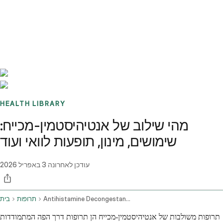
Benchmarks
Stories
FAQ
Sign up / Log in
HEALTH LIBRARY
מהי שילוב של אנטיהיסטמין-מכייח:
שימושים, מינון, תופעות לוואי ועוד
עודכן לאחרונה
3 באפריל 2026
Antihistamine Decongestant Combination Oral Route
תרופות
בית
תרופות משולבות של אנטיהיסטמין-מכייח הן תרופות דרך הפה המתמודדות