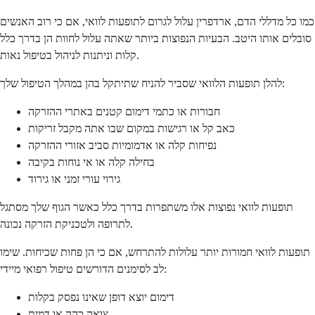
כמו כל מדללי הדם, ארדפרין עלול לגרום לתופעות לוואי, אם כי רוב האנשים
סובלים אותו היטב. הבעיות הנפוצות ביותר שאתה עלול לחוות הן בדרך כלל
קלות וניתנות לניהול בטיפול נאות.
להלן תופעות הלוואי שסביר להניח שתיתקל בהן במהלך הטיפול שלך:
חבורות או כתמי דימום קטנים באתרי ההזרקה
כאב קל או רגישות במקום שבו אתה מקבל זריקות
נפיחות קלה או אדמומיות סביב אזורי ההזרקה
בחילה קלה או אי נוחות בקיבה
גירוי עורי זמני או גירוד
תופעות לוואי נפוצות אלו משתפרות בדרך כלל כאשר הגוף שלך מסתגל
לתרופה ולטכניקת הזרקה נכונה.
תופעות לוואי חמורות יותר עלולות להתרחש, אם כי הן פחות שכיחות. שימו
לב לסימנים הדורשים טיפול רפואי מיידי:
דימום יוצא דופן שאינו נפסק בקלות
צואה כהה או דמית