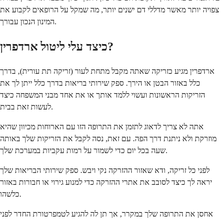
צפויה יותר מאשר מדללי דם ישנים יותר, מה שמקל על הרופאים לקבוע את
המינון הנכון עבורך.
כיצד עלי ליטול ארדפרין?
ארדפרין מגיע כזריקה שאתה מקבל מתחת לעור (זריקה תת עורית), בדרך
כלל באזור הבטן או הירך. ספק שירותי בריאות בדרך כלל ייתן לך את
הזריקות הראשונות ועשוי ללמד אותך או את אחד מבני המשפחה כיצד
לעשות זאת בבית.
אתה לא צריך לדאוג לתזמן את התרופה הזו עם הארוחות מכיוון שהיא
מוזרקת ולא ניתנת דרך הפה. עם זאת, נסה לקבל את הזריקות שלך באותה
שעה בכל יום כדי לשמור על רמות עקביות במערכת שלך.
לפני כל זריקה, ודא שאזור ההזרקה נקי ויבש. ספק שירותי הבריאות שלך
יראה לך כיצד לסובב את אתרי ההזרקה כדי למנוע גירוי או חבורות באזור
כלשהו.
אחסן את התרופה שלך במקרר, אך תן לה להגיע לטמפרטורת החדר לפני