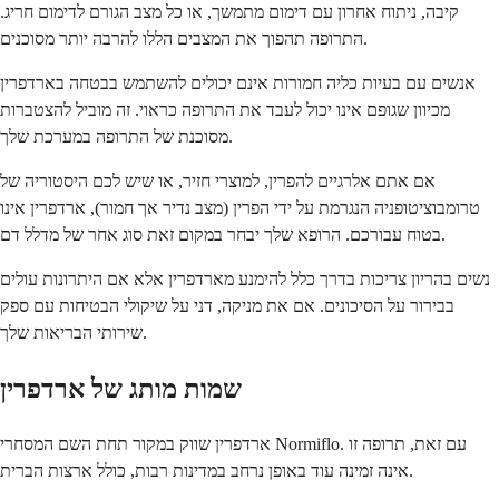
קיבה, ניתוח אחרון עם דימום מתמשך, או כל מצב הגורם לדימום חריג.
התרופה תהפוך את המצבים הללו להרבה יותר מסוכנים.
אנשים עם בעיות כליה חמורות אינם יכולים להשתמש בבטחה בארדפרין
מכיוון שגופם אינו יכול לעבד את התרופה כראוי. זה מוביל להצטברות
מסוכנת של התרופה במערכת שלך.
אם אתם אלרגיים להפרין, למוצרי חזיר, או שיש לכם היסטוריה של
טרומבוציטופניה הנגרמת על ידי הפרין (מצב נדיר אך חמור), ארדפרין אינו
בטוח עבורכם. הרופא שלך יבחר במקום זאת סוג אחר של מדלל דם.
נשים בהריון צריכות בדרך כלל להימנע מארדפרין אלא אם היתרונות עולים
בבירור על הסיכונים. אם את מניקה, דני על שיקולי הבטיחות עם ספק
שירותי הבריאות שלך.
שמות מותג של ארדפרין
ארדפרין שווק במקור תחת השם המסחרי Normiflo. עם זאת, תרופה זו
אינה זמינה עוד באופן נרחב במדינות רבות, כולל ארצות הברית.