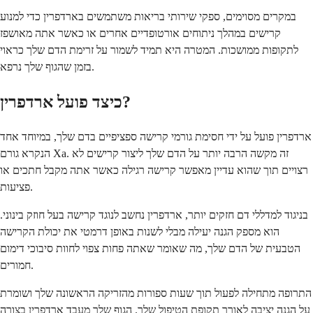
במקרים מסוימים, ספקי שירותי בריאות משתמשים בארדפרין כדי למנוע
קרישים במהלך ניתוחים אורטופדיים אחרים או כאשר אתה מאושפז
לתקופות ממושכות. המטרה היא תמיד לשמור על זרימת הדם שלך כראוי
בזמן שהגוף שלך נרפא.
כיצד פועל ארדפרין?
ארדפרין פועל על ידי חסימת גורמי קרישה ספציפיים בדם שלך, במיוחד אחד
הנקרא גורם Xa. זה מקשה הרבה יותר על הדם שלך ליצור קרישים לא
רצויים תוך שהוא עדיין מאפשר קרישה רגילה כאשר אתה מקבל חתכים או
פציעות.
בניגוד למדללי דם חזקים יותר, ארדפרין נחשב לנוגד קרישה בעל חוזק בינוני.
הוא מספק הגנה יעילה מבלי לשנות באופן דרמטי את יכולת הקרישה
הטבעית של הדם שלך, מה שאומר שאתה פחות צפוי לחוות סיבוכי דימום
חמורים.
התרופה מתחילה לפעול תוך שעות ספורות מהזריקה הראשונה שלך ושומרת
על הגנה יציבה לאורך תקופת הטיפול שלך. הגוף שלך מעבד ארדפרין בצורה