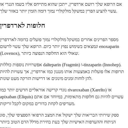
אם הרופא שלך רושם ארדפרין, ייתכן שהוא מתייחס אליו בשמו הגנרי או
עשוי להציע הפרין במשקל מולקולרי נמוך דומה הזמין יותר באזור שלך.
חלופות לארדפרין
מספר הפרינים אחרים במשקל מולקולרי נמוך פועלים בדומה לארדפרין
ונמצאים בשימוש נפוץ יותר כיום. הרופא שלך עשוי לרשום enoxaparin
(Lovenox), שאולי הוא החלופה הנפוצה ביותר.
אפשרויות נוספות כוללות dalteparin (Fragmin) ו-tinzaparin (Innohep).
תרופות אלו פועלות באמצעות אותו מנגנון כמו ארדפרין, אך עשויות להיות
להן לוחות זמנים מינונים או דרישות הזרקה מעט שונות.
נוגדי קרישה אוראליים חדשים יותר כמו rivaroxaban (Xarelto) או
apixaban (Eliquis) עשויים להיות גם חלופות מתאימות, במיוחד אם אתם
מעדיפים לקחת כדורים במקום לקבל זריקות.
ספק שירותי הבריאות שלך ישקול את המצב הרפואי הספציפי שלך, סוג
הניתוח וההעדפות האישיות שלך בעת בחירת מדלל הדם הטוב ביותר