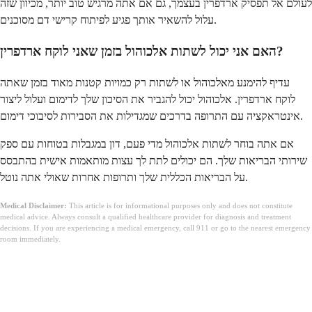
לעולם אל תפסיק ארדפרין בעצמך, גם אם אתה מרגיש טוב יותר, מכיוון שזה
עלול להשאיר אותך פגיע לפיתוח קרישי דם מסוכנים.
האם אני יכול לשתות אלכוהול בזמן שאני לוקח ארדפרין?
עדיף להימנע מאלכוהול או לשתות רק כמויות קטנות מאוד בזמן שאתה
לוקח ארדפרין. אלכוהול יכול להגביר את הסיכון שלך לדימום ועלול ליצור
אינטראקציה עם התרופה בדרכים שמגדילות את הסבירות לסיבוכי דימום.
אם אתה בוחר לשתות אלכוהול מדי פעם, דון במגבלות בטוחות עם ספק
שירותי הבריאות שלך. הם יכולים לתת לך עצות מותאמות אישית בהתבסס
על הבריאות הכללית שלך ותרופות אחרות שאולי אתה נוטל.
Medical Disclaimer:
This article is for informational purposes only and does not constitute
medical advice. Always consult a qualified healthcare provider for diagnosis and treatment
decisions. If you are experiencing a medical emergency, call 911 or go to the nearest emergency
room immediately.