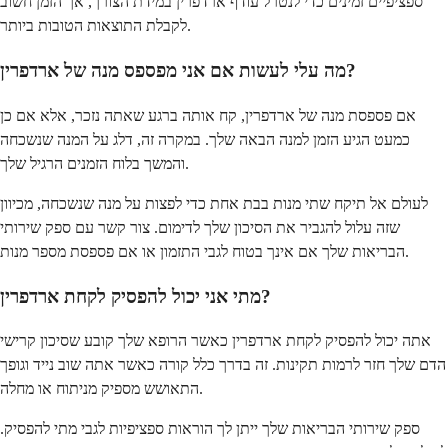
ספציפיים זמינים כדי לנטרל עודף ארדפרין במידת הצורך, אך הזמן חשוב
לקבלת התוצאות הטובות ביותר.
מה עלי לעשות אם אני מפספס מנה של ארדפרין?
אם פספסת מנה של ארדפרין, קח אותה ברגע שאתה נזכר, אלא אם כן
כמעט הגיע הזמן למנה הבאה שלך. במקרה זה, דלג על המנה שנשכחה
והמשך בלוח הזמנים הרגיל שלך.
לעולם אל תיקח שתי מנות בבת אחת כדי לפצות על מנה שנשכחה, מכיוון
שזה עלול להגביר את הסיכון שלך לדימום. צור קשר עם ספק שירותי
הבריאות שלך אם אינך בטוח לגבי התזמון או אם פספסת מספר מנות.
מתי אני יכול להפסיק לקחת ארדפרין?
אתה יכול להפסיק לקחת ארדפרין כאשר הרופא שלך קובע שסיכון קרישי
הדם שלך חזר לרמות תקינות. זה בדרך כלל קורה כאשר אתה שוב נייד וגופך
התאושש מספיק מניתוח או מחלה.
ספק שירותי הבריאות שלך ייתן לך הוראות ספציפיות לגבי מתי להפסיק.