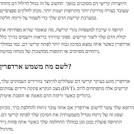
היווצרות קרישי דם מסוכנים בגופך. תחשוב על זה כנוזל לדילול דם מיוחד
שעובד בצורה מדויקת יותר מתרופות ישנות יותר, מכוון לחלקים ספציפיים
במערכת קרישת הדם שלך כדי לשמור על זרימה חלקה.
תרופה זו שייכת למשפחת נוגדי קרישה, מה שאומר שהיא מפחיתה את
יכולת הדם שלך ליצור קרישים. ספקי שירותי בריאות רושמים בדרך כלל
ארדפרין כאשר אתה נמצא בסיכון גבוה יותר לפתח קרישי דם, כמו במהלך
ניתוחים מסוימים או תקופות ממושכות של מנוחה במיטה.
לשם מה משמש ארדפרין?
ארדפרין מונע בעיקר קרישי דם שעלולים להיווצר בוורידים העמוקים שלך,
מצב הנקרא פקקת ורידים עמוקים (DVT). קרישים אלה מתפתחים לרוב
ברגליים כאשר זרימת הדם מאטה או הופכת איטית.
הרופא שלך עשוי לרשום ארדפרין אם אתה עובר ניתוח להחלפת ברך, מכיוון
שסוג זה של ניתוח מגדיל משמעותית את הסיכון שלך לפתח קרישי דם.
התרופה פועלת כמגן מגן במהלך ההחלמה שלך כאשר אתה פחות נייד
מהרגיל.