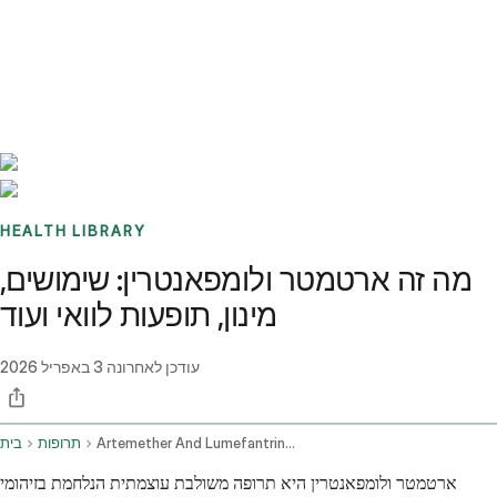
Benchmarks
Stories
FAQ
Sign up / Log in
HEALTH LIBRARY
מה זה ארטמטר ולומפאנטרין: שימושים,
מינון, תופעות לוואי ועוד
עודכן לאחרונה
3 באפריל 2026
Artemether And Lumefantrine Oral Route
תרופות
בית
ארטמטר ולומפאנטרין היא תרופה משולבת עוצמתית הנלחמת בזיהומי