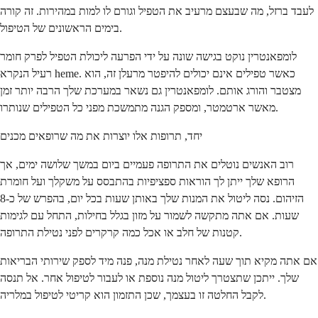
לעבד ברזל, מה שבעצם מרעיב את הטפיל וגורם לו למות במהירות. זה קורה
בימים הראשונים של הטיפול.
לומפאנטרין נוקט בגישה שונה על ידי הפרעה ליכולת הטפיל לפרק חומר
רעיל הנקרא heme. כאשר טפילים אינם יכולים להיפטר מרעלן זה, הוא
מצטבר והורג אותם. לומפאנטרין גם נשאר במערכת שלך הרבה יותר זמן
מאשר ארטמטר, ומספק הגנה מתמשכת מפני כל הטפילים שנותרו.
יחד, תרופות אלו יוצרות את מה שרופאים מכנים
רוב האנשים נוטלים את התרופה פעמיים ביום במשך שלושה ימים, אך
הרופא שלך ייתן לך הוראות ספציפיות בהתבסס על משקלך ועל חומרת
הזיהום. נסה ליטול את המנות שלך באותן שעות בכל יום, בהפרש של כ-8
שעות. אם אתה מתקשה לשמור על מזון בגלל בחילות, התחל עם לגימות
קטנות של חלב או אכל כמה קרקרים לפני נטילת התרופה.
אם אתה מקיא תוך שעה לאחר נטילת מנה, פנה מיד לספק שירותי הבריאות
שלך. ייתכן שתצטרך ליטול מנה נוספת או לעבור לטיפול אחר. אל תנסה
לקבל החלטה זו בעצמך, שכן התזמון הוא קריטי לטיפול במלריה.