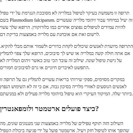
תרופה זו משמשת בעיקר לטיפול במלריה לא מסובכת הנגרמת על ידי טפיל
בשם Plasmodium falciparum. זה יעיל במיוחד עבור זיהומי מלריה שעשויים
להיות עמידים לטיפולים נפוצים אחרים כמו כלורוקווין. הרופא שלך עשוי
לרשום זאת אם אובחנת עם מלריה באמצעות בדיקת דם.
התרופה מיועדת לאנשים שיכולים לקחת כדורים ולשמור אותם מבלי להקיא.
אם אתה חולה קשה במלריה או שיש לך סיבוכים, הרופא שלך צפוי להמליץ
על גישת טיפול שונה. שילוב זה עובד הכי טוב כאשר זיהום המלריה לא
התפשט לאיברים חיוניים או גרם לסיבוכים חמורים.
במקרים מסוימים, ספקי שירותי בריאות עשויים להמליץ גם על תרופה זו
לאנשים הנוסעים לאזורי מלריה בסיכון גבוה, אם כי זה לא השימוש הנפוץ
ביותר שלה. המיקוד העיקרי הוא טיפול בזיהומי מלריה פעילים ולא במניעתם.
כיצד פועלים ארטמטר ולומפאנטרין?
השילוב הזה תוקף טפילים של מלריה באמצעות שני מנגנונים שונים, מה
שהופך אותו לטיפול חזק ויעיל. ארטמטר פועל על ידי פגיעה ביכולת הטפיל