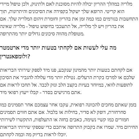
מלריה במהלך ההריון יכולה להיות מסוכנת לאם ולתינוק, ולכן טיפול מיידי
הוא קריטי. הרופא שלך ישקול בקפידה את הסיכונים והיתרונות, תוך
התחשבות בגורמים כמו כמה זמן את בהריון וחומרת זיהום המלריה שלך. אם
את בהריון ויש לך מלריה, אל תתעכבי בחיפוש טיפול - מלריה שאינה
מטופלת מהווה סיכונים גדולים יותר מהתרופה.
מה עלי לעשות אם לקחתי בטעות יותר מדי ארטמטר
ולומפאנטרין?
אם לקחתם בטעות יותר מהמינון שנקבע, פנו מיד לספק שירותי הבריאות
שלכם או למרכז בקרת הרעלים. נטילת יותר מדי עלולה להגביר את הסיכון
לתופעות לוואי, במיוחד בעיות בקצב הלב ונזק לכבד. אל תחכו לראות אם
אתם מרגישים בסדר - קבלו ייעוץ רפואי מיד.
בזמן שאתם מחכים להכוונה רפואית, עקבו אחר עצמכם אחר תסמינים כמו
סחרחורת, דופק לא סדיר, בחילות או בלבול. אם אתם חווים תסמינים
חמורים כמו קשיי נשימה, כאבים בחזה או התעלפות, התקשרו לשירותי
החירום מיד. שמרו את בקבוק התרופה איתכם כדי שספקי שירותי הבריאות
יוכלו לראות בדיוק מה וכמה לקחתם.