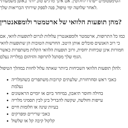
הסימפטומים ייפתרו לחלוטין. אם אינך מרגיש טוב יותר באופן משמעותי
לאחר שלושה ימי טיפול, פנה לספק שירותי הבריאות שלך.
מהן תופעות הלוואי של ארטמטר ולומפאנטרין?
כמו כל התרופות, ארטמטר ולומפאנטרין עלולות לגרום לתופעות לוואי, אם
כי רוב האנשים סובלים אותן היטב. החדשות הטובות הן שתופעות לוואי
חמורות אינן שכיחות יחסית, ורוב תופעות הלוואי הקלות משתפרות כאשר
הגוף שלך מסתגל לתרופה והזיהום במלריה נעלם.
להלן תופעות הלוואי השכיחות ביותר שאתה עלול לחוות במהלך הטיפול:
כאבי ראש וסחרחורת, שלעתים קרובות משתפרים כשהמלריה
נעלמת
בחילה וחוסר תיאבון, במיוחד ביום או יומיים הראשונים
עייפות וחולשה, שקשה להבדיל בינן לבין תסמיני מלריה
בעיות שינה או חלומות חיים
כאבי שרירים ומפרקים
קלקול קיבה קל או שלשול