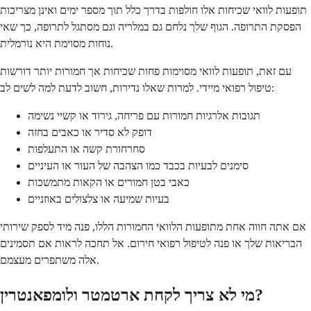
תופעות לוואי שכיחות אלו חולפות בדרך כלל תוך מספר ימים ואינן מצריכות
הפסקת התרופה. הגוף שלך נלחם גם במלריה וגם מסתגל לתרופה, כך שאי
נוחות מסוימת היא נורמלית.
עם זאת, תופעות לוואי מסוימות פחות שכיחות אך חמורות יותר דורשות
טיפול רפואי מיידי. למרות שאלו נדירות, חשוב לדעת למה לשים לב:
תגובות אלרגיות חמורות עם פריחה, גירוד או קשיי נשימה
דופק לא סדיר או כאבים בחזה
סחרחורת קשה או התעלפות
סימנים לבעיות בכבד כמו הצהבה של העור או העיניים
כאבי בטן חמורים או הקאות מתמשכות
בעיות שמיעה או צלצולים באוזניים
אם אתה חווה אחת מתופעות הלוואי החמורות הללו, פנה מיד לספק שירותי
הבריאות שלך או פנה לטיפול רפואי חירום. אל תחכה לראות אם תסמינים
אלה משתפרים מעצמם.
מי לא צריך לקחת ארטמטר ולומפאנטרין?