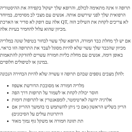
תרופה זו אינה מתאימה לכולם, והרופא שלך ישקול בקפידה את ההיסטוריה
הרפואית שלך לפני שירשום אותה. אנשים עם מצבי לב מסוימים, במיוחד
אלה עם דופק לא סדיר או הארכת QT, לא צריכים לקחת את השילוב הזה
מכיוון שהוא עלול להחמיר בעיות אלה.
אם יש לך מחלת כבד חמורה, הרופא שלך עשוי לבחור בטיפול שונה במלריה
מכיוון שהכבד שלך עשוי שלא להיות מסוגל לעבד את התרופה הזו כראוי.
באופן דומה, אנשים עם מחלת כליות חמורה עשויים להזדקק להתאמות
במינון או לטיפולים חלופיים.
להלן מצבים נוספים שבהם תרופה זו עשויה שלא להיות הבחירה הנכונה:
מלריה חמורה או מסובכת הדורשת אשפוז
חוסר יכולת לקחת או לשמור על תרופות דרך הפה
אלרגיה ידועה לארטימטר, לומפאנטרין או לתרופות דומות
הריון בשליש הראשון (אם כי ניתן להשתמש בו בהמשך ההריון אם
היתרונות עולים על הסיכונים)
תת תזונה חמורה או משקל גוף נמוך מאוד