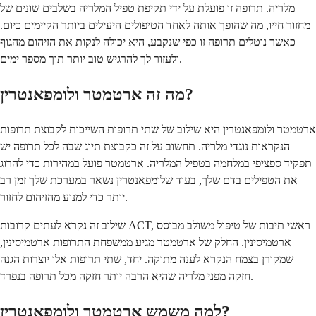
מלריה. תרופה זו פועלת על ידי תקיפת טפיל המלריה בשלבים שונים של
מחזור חייו, מה שהופך אותה לאחד הטיפולים היעילים ביותר הקיימים כיום.
כאשר נוטלים תרופה זו כפי שנקבע, היא יכולה לנקות את הזיהום מהגוף
ולעזור לך להרגיש טוב יותר תוך מספר ימים.
מה זה ארטמטר ולומפאנטרין?
ארטמטר ולומפאנטרין היא שילוב של שתי תרופות השייכות לקבוצת תרופות
הנקראות נוגדי מלריה. תחשוב על זה כקבוצת תיוג שבה לכל תרופה יש
תפקיד ספציפי במלחמה בטפיל המלריה. ארטמטר פועל במהירות כדי להרוג
את הטפילים בדם שלך, בעוד שלומפאנטרין נשאר במערכת שלך זמן רב
יותר כדי למנוע מהזיהום לחזור.
שילוב זה נקרא לעתים קרובות ACT, ראשי תיבות של טיפול משולב מבוסס
ארטמיסינין. החלק של ארטמטר מגיע ממשפחת התרופות ארטמיסינין,
שמקורן בצמח הנקרא לענה מתוקה. יחד, שתי תרופות אלו יוצרות הגנה
חזקה מפני מלריה שהיא הרבה יותר חזקה מכל תרופה בנפרד.
למה משמש ארטמטר ולומפאנטרין?