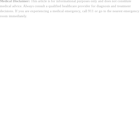
Medical Disclaimer:
This article is for informational purposes only and does not constitute
medical advice. Always consult a qualified healthcare provider for diagnosis and treatment
decisions. If you are experiencing a medical emergency, call 911 or go to the nearest emergency
room immediately.