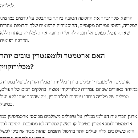
למלריה.
הרופא שלך יבחר את החלופה הטובה ביותר בהתבסס על גורמים כמו מיני
המלריה, דפוסי עמידות מקומיים, ההיסטוריה הרפואית שלך ותרופות אחרות
שאתה נוטל. לעולם אל תנסה להחליף תרופה אחת למלריה באחרת ללא
הדרכה רפואית.
האם ארטמטר ולומפנטרין טובים יותר
מכלורוקווין?
ארטמטר ולומפנטרין יעילים בדרך כלל יותר מכלורוקווין לטיפול במלריה,
במיוחד באזורים שבהם עמידות לכלורוקווין נפוצה. בחלקים רבים של העולם,
טפילים של מלריה פיתחו עמידות לכלורוקווין, מה שהופך אותו ללא יעיל
כטיפול.
ארגון הבריאות העולמי ממליץ על טיפולים משולבים מבוססי ארטמיסינין כמו
ארטמטר ולומפאנטרין כטיפול קו ראשון למלריה לא מסובכת. הסיבה לכך
היא ששילובים אלה יעילים יותר בחיסול זיהומים ופחות סביר שיובילו לכשל