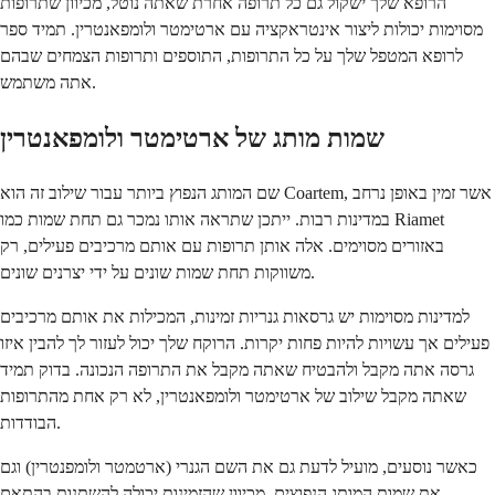
הרופא שלך ישקול גם כל תרופה אחרת שאתה נוטל, מכיוון שתרופות
מסוימות יכולות ליצור אינטראקציה עם ארטימטר ולומפאנטרין. תמיד ספר
לרופא המטפל שלך על כל התרופות, התוספים ותרופות הצמחים שבהם
אתה משתמש.
שמות מותג של ארטימטר ולומפאנטרין
שם המותג הנפוץ ביותר עבור שילוב זה הוא Coartem, אשר זמין באופן נרחב
במדינות רבות. ייתכן שתראה אותו נמכר גם תחת שמות כמו Riamet
באזורים מסוימים. אלה אותן תרופות עם אותם מרכיבים פעילים, רק
משווקות תחת שמות שונים על ידי יצרנים שונים.
למדינות מסוימות יש גרסאות גנריות זמינות, המכילות את אותם מרכיבים
פעילים אך עשויות להיות פחות יקרות. הרוקח שלך יכול לעזור לך להבין איזו
גרסה אתה מקבל ולהבטיח שאתה מקבל את התרופה הנכונה. בדוק תמיד
שאתה מקבל שילוב של ארטימטר ולומפאנטרין, לא רק אחת מהתרופות
הבודדות.
כאשר נוסעים, מועיל לדעת גם את השם הגנרי (ארטמטר ולומפנטרין) וגם
את שמות המותג הנפוצים, מכיוון שהזמינות יכולה להשתנות בהתאם