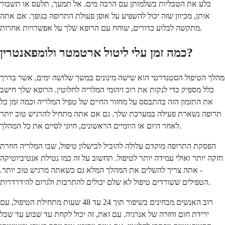
בלע את הטבליות בשלמותן עם הרבה מים. אל תמעך, תלעס או תשבור
אותן, מכיוון שזה יכול להשפיע על אופן פעולת התרופה בגופך. אם אתה
מתקשה לבלוע כדורים, שוחח עם הרופא שלך על אפשרויות אחרות.
כמה זמן עלי ליטול ארטמטר ולומפאנטרין?
מהלך הטיפול הסטנדרטי הוא שישה מינונים במשך שלושה ימים, אשר בדרך
כלל מספיק כדי לנקות את רוב זיהומי המלריה לחלוטין. הרופא שלך חישב
את התזמון הזה בהתבסס על מחזור החיים של טפיל המלריה וכמה זמן כל
תרופה נשארת פעילה במערכת שלך. גם אם אתה מתחיל להרגיש טוב יותר
לאחר היום או היומיים הראשונים, חיוני לסיים את כל המהלך.
הפסקת התרופה מוקדם עלולה להוביל לכישלון טיפול, שבו המלריה חוזרת
חזקה יותר ואולי עמידה יותר לטיפול. תחשוב על זה כמו נטילת אנטיביוטיקה
- אתה צריך להשלים את המהלך המלא גם כשאתה מרגיש טוב יותר.
הטפילים ששורדים טיפול לא שלם יכולים להתרבות ולגרום להידרדרות.
רוב האנשים מבחינים בשיפור תוך 24 עד 48 שעות מתחילת הטיפול, עם
ירידת חום וחזרה של אנרגיה. עם זאת, זה יכול לקחת עד שבוע עד שכל