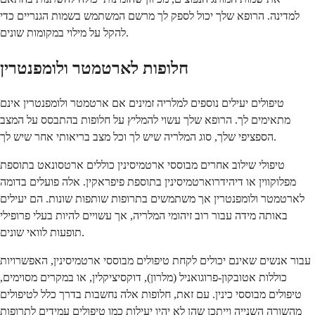
למדינה. הרופא שלך יכול לספק לך מרשם המשתמש בשמות הגנריים כדי
להקל על מילוי במקומות שונים.
חלופות לארטמטר ולומפנטרין
טיפולים יעילים נוספים למלריה זמינים אם ארטמטר ולומפנטרין אינם
מתאימים לך. הרופא שלך עשוי להמליץ על חלופות בהתבסס על המצב
הספציפי שלך, סוג המלריה שיש לך וכל מצב בריאותי אחר שיש לך.
טיפולי שילוב אחרים מבוססי ארטמיסינין כוללים ארטסונאט בתוספת
מפלוקווין או דיהידרוארטמיסינין בתוספת פיפראקין. אלה פועלים בדומה
לארטמטר ולומפנטרין אך משתמשים בתרופות שותפות שונות. הם יעילים
באותה מידה עבור רוב זיהומי המלריה, אך עשויים להיות בעלי פרופילי
תופעות לוואי שונים.
עבור אנשים שאינם יכולים לקחת טיפולים מבוססי ארטמיסינין, האפשרויות
כוללות אטובקון-פרוגואניל (מלרון), דוקסיציקלין, או במקרים מסוימים,
טיפולים מבוססי כינין. עם זאת, חלופות אלה נחשבות בדרך כלל לטיפולים
מהשורה השנייה וייתכן שהן לא יהיו יעילות כמו טיפולים עמידים לתרופות