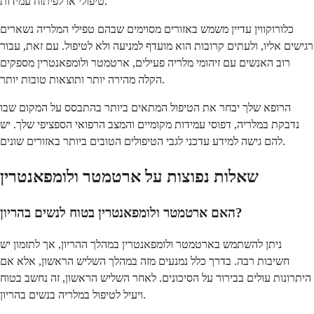
טיפולי או לפיתוח עמידות.
כלורוקווין עדיין משמש באזורים מסוימים שבהם טפילי המלריה נשארים
רגישים אליו, ולעתים קרובות הוא מועדף למניעה ולא לטיפול. עם זאת, עבור
רוב האנשים עם זיהומי מלריה פעילים, ארטמטר ולומפאנטרין מספקים
הקלה מהירה יותר ותוצאות טובות יותר.
הרופא שלך יבחר את הטיפול המתאים ביותר בהתבסס על המקום שבו
נדבקת במלריה, דפוסי עמידות מקומיים והמצב הרפואי הספציפי שלך. יש
להם גישה למידע עדכני לגבי הטיפולים הטובים ביותר באזורים שונים.
שאלות נפוצות על ארטמטר ולומפאנטרין
האם ארטמטר ולומפאנטרין בטוח לנשים בהריון?
ניתן להשתמש בארטמטר ולומפאנטרין במהלך ההריון, אך לתזמון יש
חשיבות רבה. בדרך כלל נמנעים מזה במהלך השליש הראשון, אלא אם
היתרונות עולים בבירור על הסיכונים. לאחר השליש הראשון, זה נחשב בטוח
ויעיל לטיפול במלריה בנשים בהריון.