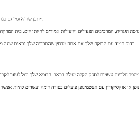
שילוב תרופות זה זמין תחת שם המותג Apadaz. ייתכן שהוא זמין גם כגרסאות גנריות מיצרנים שונים.
בדוק תמיד עם הרוקח שלך אם אתה מבחין שהתרופה שלך נראית שונה ממה שאתה רגיל. הם יכולים לאשר שאתה מקבל את התרופה והמינון הנכונים.
או אוקסיקודון עם אצטמינופן פועלים בצורה דומה ועשויים להיות אפשרויות. חל