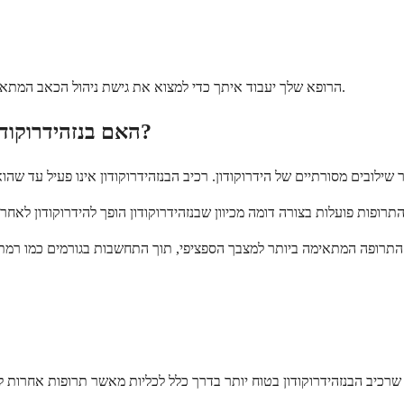
הרופא שלך יעבוד איתך כדי למצוא את גישת ניהול הכאב המתאימה ביותר בהתבסס על הצרכים הספציפיים שלך וההיסטוריה הרפואית שלך.
האם בנזהידרוקודון ואצטמינופן טובים יותר מהידרוקודון ואצטמינופן?