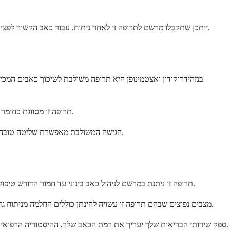
ייתכן שתקבלו מרשם לתרופה זו לאחר ניתוח, עבור כאב הקשור לפציעה, או כאשר תרופות אחרות לשיכוך כאבים לא סיפקו מספיק הקלה. הבנת האופן שבו זה עובד ומה לצפות יכולה לעזור לך להשתמש בו בבטחה וביעילות.
בנזהידרוקודון ואצטמינופן היא תרופה משולבת לשיכוך כאבים המכיל
תרופה זו מסווגת כחומר מבוקר מכיוון שהיא מכילה מרכיב אופיואידי. הרופא שלך יעריך בקפידה אם תרופה זו מתאימה למצב הכאב הספציפי שלך וינטר את התגובה שלך לטיפול.
הגישה המשולבת מאפשרת שליטה טובה יותר בכאב תוך הפחתת כמות האופיואידים הנדרשת. זה יכול לעזור למזער סיכונים מסוימים הקשורים לתרופות אופיואידיות תוך מתן הקלה יעילה בכאב.
תרופה זו ניתנת במרשם לניהול כאב בינוני עד חמור הדורש טיפול מסביב לשעון. הרופא שלך עשוי להמליץ על זה כאשר תרופות אחרות לשיכוך כאבים לא סיפקו הקלה מספקת או כאשר אתה זקוק לניהול כאב חזק יותר.
מצבים נפוצים שבהם תרופה זו עשויה להינתן כוללים החלמה מניתוח גדול, פציעות משמעותיות או מצבי כאב כרוניים שלא הגיבו היטב לטיפולים אחרים. היא משמשת בדרך כלל לניהול כאב לטווח קצר ולא לכאב כרוני ממושך.
ספק שירותי הבריאות שלך יעריך את רמת הכאב שלך, ההיסטוריה הרפואית שלך וגורמים אחרים לפני שיחליט אם תרופה זו מתאימה למצבך. הם גם ישקלו האם היתרונות עולים על הסיכונים הפוטנציאליים במקרה הספציפי שלך.