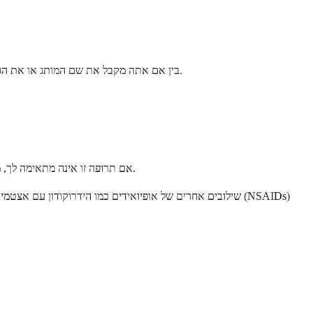
בין אם אתה מקבל את שם המותג או את הגרסה הגנרית, המרכיבים הפעילים והיעילות אמורים להיות זהים. בית המרקחת שלך עשוי להחליף את האחד בשני בהתבסס על זמינות וכיסוי הביטוח שלך.
אם תרופה זו אינה מתאימה לך, מספר חלופות עשויות לספק הקלה יעילה בכאב. הרופא שלך יכול לעזור לקבוע איזו אפשרות עשויה לעבוד בצורה הטובה ביותר עבור המצב הספציפי שלך.
שילובים אחרים של אופיואידים כמו הידרוקודון עם אצטמינופן 