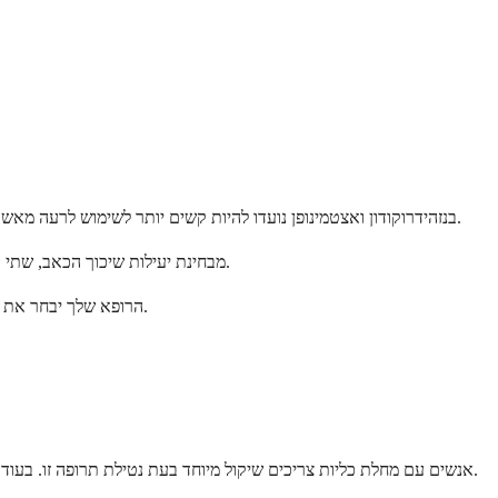
בנזהידרוקודון ואצטמינופן נועדו להיות קשים יותר לשימוש לרעה מאשר שילובים מסורתיים של הידרוקודון. רכיב הבנזהידרוקודון אינו פעיל עד שהוא הופך להידרוקודון בגופך, מה שהופך אותו לפחות אטרקטיבי לשימוש לרעה.
מבחינת יעילות שיכוך הכאב, שתי התרופות פועלות בצורה דומה מכיוון שבנזהידרוקודון הופך להידרוקודון לאחר שאתה נוטל אותו. ההבדל העיקרי הוא בפוטנציאל לשימוש לרעה והתעללות.
הרופא שלך יבחר את התרופה המתאימה ביותר למצבך הספציפי, תוך התחשבות בגורמים כמו רמת הכאב שלך, ההיסטוריה הרפואית שלך וגורמי סיכון לשימוש לרעה בתרופות.
אנשים עם מחלת כליות צריכים שיקול מיוחד בעת נטילת תרופה זו. בעוד שרכיב הבנזהידרוקודון בטוח יותר בדרך כלל לכליות מאשר תרופות אחרות לשיכוך כאבים, אצטמינופן עלול להשפיע על תפקוד הכליות במצבים מסוימים.