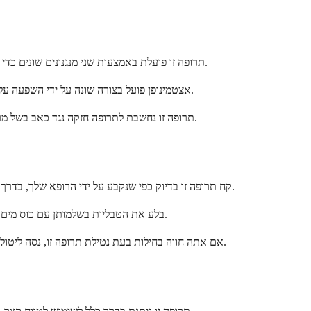
תרופה זו פועלת באמצעות שני מנגנונים שונים כדי לספק הקלה בכאב. בנזהידרוקודון הופך להידרוקודון בגופך, אשר לאחר מכן נקשר לקולטני אופיואידים במוח ובחוט השדרה שלך כדי להפחית אותות כאב.
אצטמינופן פועל בצורה שונה על ידי השפעה על האופן שבו המוח שלך מעבד אותות כאב ועוזר להפחית דלקת. בשילוב, שני המרכיבים הללו מספקים הקלה מקיפה יותר בכאב מאשר כל אחד מהם לבדו.
תרופה זו נחשבת לתרופה חזקה נגד כאב בשל מרכיב האופיואיד שלה. ההשפעות מתחילות בדרך כלל תוך 30 עד 60 דקות לאחר נטילתה ויכולות להימשך מספר שעות, תלוי בתגובה האישית שלך ובמינון.
קח תרופה זו בדיוק כפי שנקבע על ידי הרופא שלך, בדרך כלל כל 4 עד 6 שעות לפי הצורך לכאב. אתה יכול לקחת את זה עם או בלי אוכל, אבל נטילת זה עם אוכל או חלב עשויה לעזור להפחית את קלקול הקיבה.
בלע את הטבליות בשלמותן עם כוס מים מלאה. אל תמעך, תלעס או תשבור את הטבליות, מכיוון שזה יכול להשפיע על האופן שבו התרופה משתחררת בגופך ועלול לגרום לתופעות לוואי מסוכנות.
אם אתה חווה בחילות בעת נטילת תרופה זו, נסה ליטול אותה עם חטיף קטן או ארוחה. שמירה על לחות והימנעות מאלכוהול יכולה גם לעזור למזער תופעות לוואי ולשפר את ההרגשה שלך בזמן נטילת תרופה זו.