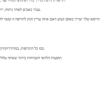
תרופה זו ניתנת בדרך כלל לשימוש לטווח קצר, בדרך כלל נע בין מספר ימים למספר שבועות. הרופא שלך יקבע את משך הזמן המתאים בהתבסס על המצב הספציפי שלך ועל מידת התגובה שלך לטיפול.
עבור כאבים לאחר ניתוח, ייתכן שתזדקק לו למשך שבוע עד שבועיים בזמן שאתה מחלים. עבור כאבים הקשורים לפציעה, משך הזמן תלוי בחומרת הפציעה שלך ובקצב ההחלמה שלך.
הרופא שלך יעריך באופן קבוע האם אתה עדיין זקוק לתרופה זו ועשוי ל
כמו כל התרופות, בנזהידרוקודון ואצטמינופן יכולים לגרום לתופעות לוואי, אם כי לא כולם חווים אותן. הבנת מה לצפות יכולה לעזור לך לזהות השפעות נורמליות לעומת תסמינים מדאיגים.
תופעות הלוואי השכיחות ביותר שאתה עלול לחוות כוללות ישנוניות, סחרחורת, בחילות, הקאות ועצירות. השפעות אלו הן בדרך כלל קלות ולעתים קרובות משתפרות ככל שהגוף שלך מסתגל לתרופה.