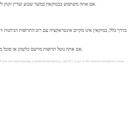
אם אתה משתמש בבנזוקאין במשך שבוע ועדיין זקוק לשיכוך כאבים, הגיע הזמן להתייעץ עם ספק שירותי הבריאות שלך. כאב מתמשך מעיד לעתים קרובות על מצב בסיסי הדורש הערכה וטיפול רפואי נאותים.
בדרך כלל, בנזוקאין אינו מקיים אינטראקציה עם רוב התרופות הניתנות ד
אם אתה נוטל תרופות מרשם כלשהן או סובל ממצבים בריאותיים כרוניים, בדוק עם הרוקח או הרופא שלך לפני השימוש בבנזוקאין. הם יכולים לייעץ לך לגבי אינטראקציות אפשריות הספציפיות למצבך.
. If you are experiencing a medical emergency, call 911 or go to the nearest emergency room