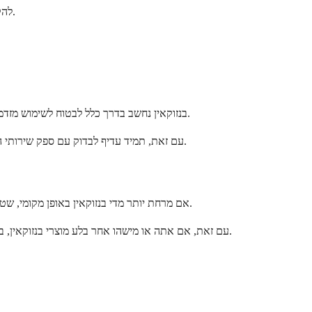
להקלה מהירה וקצרת טווח של בעיות קלות, בנזוקאין פועל בצורה מצוינת. להקלה לאורך זמן או אי נוחות משמעותית יותר, לידוקאין עשוי להיות מתאים יותר.
בנזוקאין נחשב בדרך כלל לבטוח לשימוש מזדמן במהלך ההריון כאשר משתמשים בו לפי ההוראות. מכיוון שהוא מיושם באופן מקומי ומעט מאוד נכנס למחזור הדם שלך, הסיכון לעובר שלך הוא מינימלי.
עם זאת, תמיד עדיף לבדוק עם ספק שירותי הבריאות שלך לפני השימוש בתרופות כלשהן במהלך ההריון. הם יכולים לייעץ לך לגבי האפשרויות הבטוחות ביותר עבור המצב הספציפי שלך ושלב ההריון.
אם מרחת יותר מדי בנזוקאין באופן מקומי, שטפו בעדינות את האזור עם סבון ומים כדי להסיר את עודף התרופה. רוב מנות יתר מקומיות גורמות רק לתופעות לוואי מקומיות מוגברות כמו צריבה או גירוי.
עם זאת, אם אתה או מישהו אחר בלע מוצרי בנזוקאין, במיוחד כמויות גדולות, פנה מיד למרכז בקרת הרעלים או לשירותי החירום. בליעת כמויות משמעותיות עלולה לגרום לסיבוכים חמורים, כולל מטמוגלובינמיה.