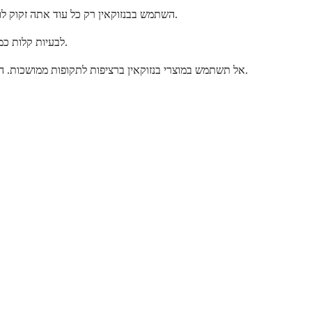
השתמש בבנזוקאין רק כל עוד אתה זקוק לו להקלה על הסימפטומים, בדרך כלל לא יותר מ-7 ימים עבור רוב המצבים. אם הכאב או אי הנוחות שלך נמשכים מעבר לזמן זה, חשוב לפנות לגורם רפואי.
לבעיות קלות כמו כוויות שמש או עקיצות חרקים, ייתכן שתזדקק לו רק למשך 1-3 ימים. בעיות מתמשכות יותר כמו אי נוחות מטחורים עשויות לדרוש שימוש למשך שבוע.
אל תשתמש במוצרי בנזוקאין ברציפות לתקופות ממושכות. הגוף שלך יכול לפתח סבילות, מה שהופך את התרופה לפחות יעילה עם הזמן. הפסקות בין השימושים מסייעות לשמור על היתרונות שלה להקלה על כאבים.