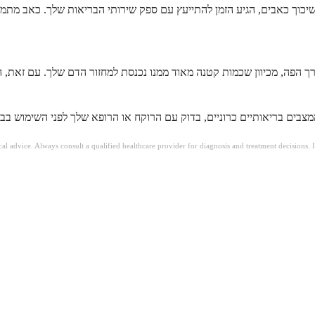
רך הפה, מכיוון שכמות קטנה מאוד ממנו נכנסת למחזור הדם שלך. עם זאת, ה
ical advice. Always consult a qualified healthcare provider for diagnosis and treatment decisions