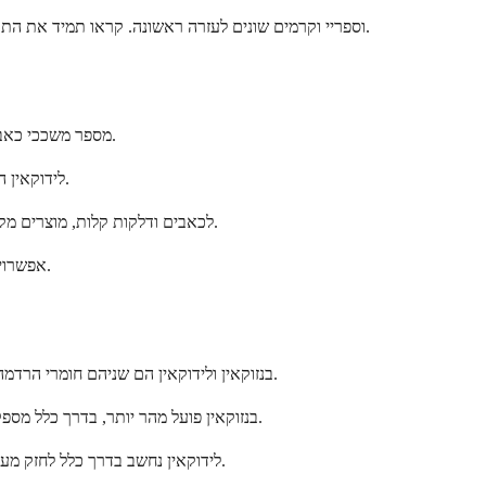
תוכלו למצוא גם בנזוקאין בשילוב עם מרכיבים אחרים במוצרים כמו Orajel (לכאבי פה), Preparation H (טחורים), וספריי וקרמים שונים לעזרה ראשונה. קראו תמיד את התוויות בעיון כדי להבין מה אתם רוכשים.
מספר משככי כאבים מקומיים אחרים יכולים לספק הקלה דומה אם בנזוקאין אינו מתאים לכם. כל חלופה פועלת מעט אחרת ועשויה להיות מתאימה יותר לתנאים מסוימים.
לידוקאין היא חלופה נפוצה שלעתים קרובות חזקה יותר ונמשכת זמן רב יותר מבנזוקאין. היא זמינה ללא מרשם במגוון עוצמות ופחות סביר שתגרום לתגובות אלרגיות.
לכאבים ודלקות קלות, מוצרים מקומיים המכילים מנטול, קמפור או קפסאיצין עשויים לעזור. אלה פועלים בצורה שונה מבנזוקאין אך יכולים לספק הקלה יעילה לסוגים מסוימים של אי נוחות.
אפשרויות שאינן מכילות תרופות כוללות קומפרסים קרים, ג'ל אלוורה או קרמי לחות פשוטים לגירוי בעור. לפעמים גישות עדינות אלה עובדות היטב לבעיות קלות.
בנזוקאין ולידוקאין הם שניהם חומרי הרדמה מקומיים יעילים, אך יש להם חוזקות ומאפיינים שונים. הבחירה ה"טובה יותר" תלויה בצרכים הספציפיים שלכם ובאופן שבו הגוף שלכם מגיב לכל תרופה.
בנזוקאין פועל מהר יותר, בדרך כלל מספק הקלה תוך 5-10 דקות. עם זאת, לידוקאין נוטה להחזיק מעמד זמן רב יותר, ולעיתים מספק הקלה למשך 1-2 שעות בהשוואה ל-15-45 דקות של בנזוקאין.
לידוקאין נחשב בדרך כלל לחזק מעט יותר ופחות סביר שיגרום לתגובות אלרגיות. הוא זמין גם בריכוזים גבוהים יותר עם מרשם, מה שהופך אותו לרב-תכליתי יותר עבור סוגים שונים של כאב.