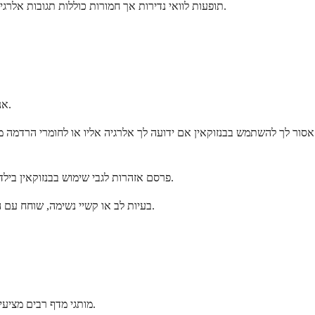
תופעות לוואי נדירות אך חמורות כוללות תגובות אלרגיות קשות, קשיי נשימה ומצב הנקרא מטמוגלובינמיה. מצב זה משפיע על יכולת הדם לשאת חמצן ויכול להיות מסכן חיים, אם כי זה נדיר ביותר בשימוש נכון.
אנשים מסוימים צריכים להימנע מבנזוקאין או להשתמש בו רק תחת פיקוח רפואי. הבטיחות שלך תלויה בהבנה האם תרופה זו מתאימה למצב הספציפי שלך.
אסור לך להשתמש בבנזוקאין אם ידועה לך אלרגיה אליו או לחומרי הרדמה מק
יש צורך בזהירות מיוחדת עבור תינוקות מתחת לגיל שנתיים, במיוחד עבור מוצרים לבקיעת שיניים. ה-FDA פרסם אזהרות לגבי שימוש בבנזוקאין בילדים צעירים מאוד עקב הסיכון למטמוגלובינמיה.
אם יש לך מחסור בגלוקוז-6-פוספט דהידרוגנאז (G6PD), בעיות לב או קשיי נשימה, שוחח עם הרופא שלך לפני השימוש במוצרי בנזוקאין. מצבים אלה יכולים להגביר את הסיכון שלך לסיבוכים.
מותגים פופולריים המכילים מרכיב יחיד כוללים Americaine, Dermoplast ו-Solarcaine. מותגי מדף רבים מציעים גם מוצרי בנזוקאין הפועלים באותה יעילות כמו מותגים מוכרים.