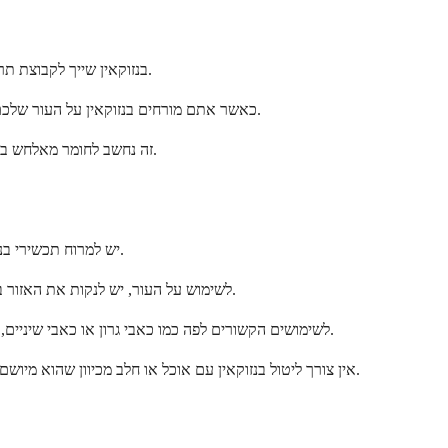
בנזוקאין שייך לקבוצת תרופות הנקראות חומרי הרדמה מקומיים. זה עובד על ידי חסימה זמנית של תעלות נתרן בתאי העצב שלך, מה שמפסיק את אותות הכאב מלהגיע למוח שלך.
כאשר אתם מורחים בנזוקאין על העור שלכם, זה מאלחש את האזור תוך 5 עד 10 דקות. ההשפעה המאלחשת נמשכת בדרך כלל 15 עד 45 דקות, תלוי בעוצמת המוצר וכיצד הגוף שלכם מעבד אותו.
זה נחשב לחומר מאלחש בעל עוצמה קלה עד בינונית. זה חלש יותר מחומרי הרדמה במרשם המשמשים בהליכים רפואיים, אך חזק מספיק כדי לספק הקלה משמעותית לבעיות קלות.
יש למרוח תכשירי בנזוקאין ישירות על עור נקי ויבש או על האזורים הפגועים, בהתאם להוראות המופיעות על האריזה. יש לשטוף את הידיים תמיד לפני ואחרי מריחת התרופה.
לשימוש על העור, יש לנקות את האזור בעדינות תחילה עם סבון ומים. לייבש בטפיחות קלות, ולאחר מכן למרוח שכבה דקה של קרם, ג'ל או תרסיס בנזוקאין על האזור הפגוע. אין לשפשף בחוזקה.
לשימושים הקשורים לפה כמו כאבי גרון או כאבי שיניים, יש לפעול לפי ההוראות הספציפיות על המוצר שלך. חלק מתרסיסי הגרון דורשים לכוון הרחק מהגרון כדי להימנע מהרדמת רפלקס הבליעה יתר על המידה.
אין צורך ליטול בנזוקאין עם אוכל או חלב מכיוון שהוא מיושם באופן מקומי ולא נבלע. עם זאת, אם אתה משתמש בו בפה, הימנע מאכילה או שתייה למשך 30 דקות לפחות לאחר המריחה כדי לאפשר לו לפעול כראוי.