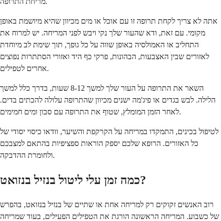
מריחת התרופה.
אתה לא צריך לקחת תרופה זו עם אוכל או מים מכיוון שהיא מיושמת באופן
מקומי. עם זאת, ודא שהעור שלך נקי ויבש לפני המריחה. יש למרוח את
התחליב או האמולסיה באופן שווה על כל גופך, תוך שימת לב מיוחדת
לאזורים שבין האצבעות, הבהונות, פרקי כף היד ואזורי הסתתרות נפוצים
אחרים לטפילים.
השאר את התרופה על העור שלך למשך 8-12 שעות, בדרך כלל למשך
הלילה. לבש בגדים או פיג'מה ישנים מכיוון שהתרופה עלולה להכתים בדים.
לאחר הזמן המומלץ, שטוף את התרופה עם סבון ומים חמימים.
לטיפול בכינים, התמקדו במריחה על הקרקפת והשיער, וודאו כיסוי יסודי של
כל האזורים. הרופא שלכם יספק הוראות ספציפיות בהתאם למצבכם
ולחומרת ההדבקה.
כמה זמן עלי ליטול בנזיל בנזואט?
רוב האנשים זקוקים רק למריחה אחת או שתיים של בנזיל בנזואט, בהפרש
של כשבוע. המריחה הראשונה הורגת את הטפילים הפעילים, בעוד שמריחה