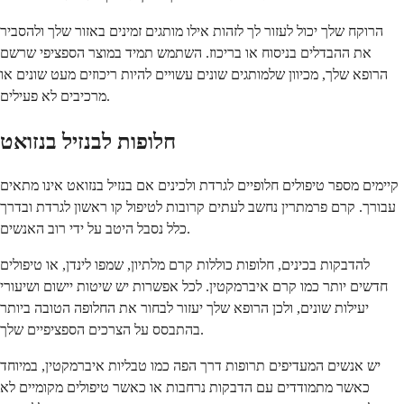
הרוקח שלך יכול לעזור לך לזהות אילו מותגים זמינים באזור שלך ולהסביר
את ההבדלים בניסוח או בריכוז. השתמש תמיד במוצר הספציפי שרשם
הרופא שלך, מכיוון שלמותגים שונים עשויים להיות ריכוזים מעט שונים או
מרכיבים לא פעילים.
חלופות לבנזיל בנזואט
קיימים מספר טיפולים חלופיים לגרדת ולכינים אם בנזיל בנזואט אינו מתאים
עבורך. קרם פרמתרין נחשב לעתים קרובות לטיפול קו ראשון לגרדת ובדרך
כלל נסבל היטב על ידי רוב האנשים.
להדבקות בכינים, חלופות כוללות קרם מלתיון, שמפו לינדן, או טיפולים
חדשים יותר כמו קרם איברמקטין. לכל אפשרות יש שיטות יישום ושיעורי
יעילות שונים, ולכן הרופא שלך יעזור לבחור את החלופה הטובה ביותר
בהתבסס על הצרכים הספציפיים שלך.
יש אנשים המעדיפים תרופות דרך הפה כמו טבליות איברמקטין, במיוחד
כאשר מתמודדים עם הדבקות נרחבות או כאשר טיפולים מקומיים לא