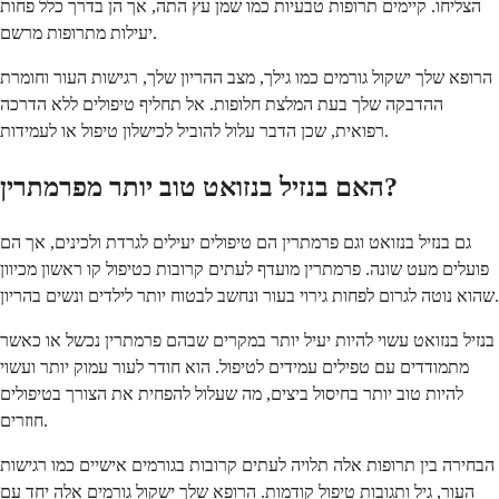
הצליחו. קיימים תרופות טבעיות כמו שמן עץ התה, אך הן בדרך כלל פחות
יעילות מתרופות מרשם.
הרופא שלך ישקול גורמים כמו גילך, מצב ההריון שלך, רגישות העור וחומרת
ההדבקה שלך בעת המלצת חלופות. אל תחליף טיפולים ללא הדרכה
רפואית, שכן הדבר עלול להוביל לכישלון טיפול או לעמידות.
האם בנזיל בנזואט טוב יותר מפרמתרין?
גם בנזיל בנזואט וגם פרמתרין הם טיפולים יעילים לגרדת ולכינים, אך הם
פועלים מעט שונה. פרמתרין מועדף לעתים קרובות כטיפול קו ראשון מכיוון
שהוא נוטה לגרום לפחות גירוי בעור ונחשב לבטוח יותר לילדים ונשים בהריון.
בנזיל בנזואט עשוי להיות יעיל יותר במקרים שבהם פרמתרין נכשל או כאשר
מתמודדים עם טפילים עמידים לטיפול. הוא חודר לעור עמוק יותר ועשוי
להיות טוב יותר בחיסול ביצים, מה שעלול להפחית את הצורך בטיפולים
חוזרים.
הבחירה בין תרופות אלה תלויה לעתים קרובות בגורמים אישיים כמו רגישות
העור, גיל ותגובות טיפול קודמות. הרופא שלך ישקול גורמים אלה יחד עם