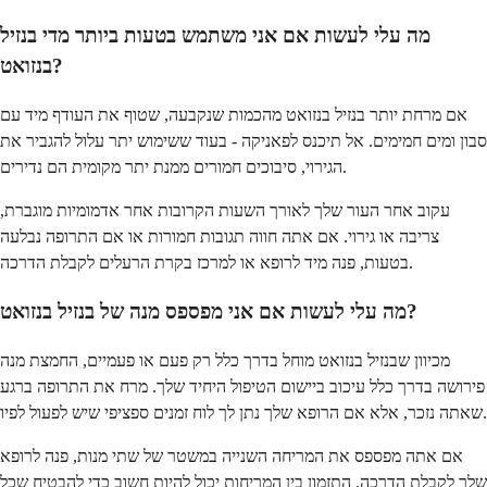
מה עלי לעשות אם אני משתמש בטעות ביותר מדי בנזיל
בנזואט?
אם מרחת יותר בנזיל בנזואט מהכמות שנקבעה, שטוף את העודף מיד עם
סבון ומים חמימים. אל תיכנס לפאניקה - בעוד ששימוש יתר עלול להגביר את
הגירוי, סיבוכים חמורים ממנת יתר מקומית הם נדירים.
עקוב אחר העור שלך לאורך השעות הקרובות אחר אדמומיות מוגברת,
צריבה או גירוי. אם אתה חווה תגובות חמורות או אם התרופה נבלעה
בטעות, פנה מיד לרופא או למרכז בקרת הרעלים לקבלת הדרכה.
מה עלי לעשות אם אני מפספס מנה של בנזיל בנזואט?
מכיוון שבנזיל בנזואט מוחל בדרך כלל רק פעם או פעמיים, החמצת מנה
פירושה בדרך כלל עיכוב ביישום הטיפול היחיד שלך. מרח את התרופה ברגע
שאתה נזכר, אלא אם הרופא שלך נתן לך לוח זמנים ספציפי שיש לפעול לפיו.
אם אתה מפספס את המריחה השנייה במשטר של שתי מנות, פנה לרופא
שלך לקבלת הדרכה. התזמון בין המריחות יכול להיות חשוב כדי להבטיח שכל