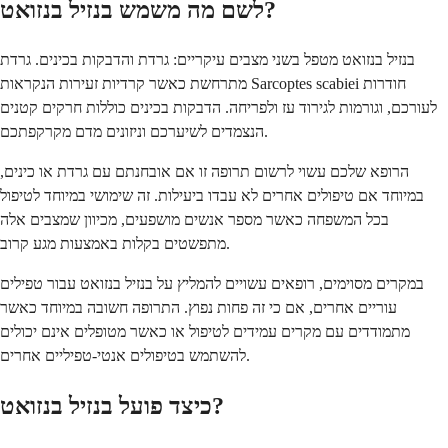
לשם מה משמש בנזיל בנזואט?
בנזיל בנזואט מטפל בשני מצבים עיקריים: גרדת והדבקות בכינים. גרדת
מתרחשת כאשר קרדיות זעירות הנקראות Sarcoptes scabiei חודרות
לעורכם, וגורמות לגירוד עז ולפריחה. הדבקות בכינים כוללות חרקים קטנים
הנצמדים לשיערכם וניזונים מדם מקרקפתכם.
הרופא שלכם עשוי לרשום תרופה זו אם אובחנתם עם גרדת או כינים,
במיוחד אם טיפולים אחרים לא עבדו ביעילות. זה שימושי במיוחד לטיפול
בכל המשפחה כאשר מספר אנשים מושפעים, מכיוון שמצבים אלה
מתפשטים בקלות באמצעות מגע קרוב.
במקרים מסוימים, רופאים עשויים להמליץ על בנזיל בנזואט עבור טפילים
עוריים אחרים, אם כי זה פחות נפוץ. התרופה חשובה במיוחד כאשר
מתמודדים עם מקרים עמידים לטיפול או כאשר מטופלים אינם יכולים
להשתמש בטיפולים אנטי-טפיליים אחרים.
כיצד פועל בנזיל בנזואט?