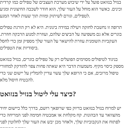
בנזיל בנזואט פועל על ידי שיבוש מערכת העצבים של טפילים כמו קרדית
וכינים. כאשר הוא מוחל על העור שלך, הוא חודר לשכבה החיצונית ומגיע
לטפילים, וגורם לשיתוק ומוות תוך שעות לאחר המגע.
תרופה זו נחשבת לחזקה ויעילה במידה בינונית. היא לא רק הורגת טפילים
בוגרים אלא גם משפיעה על הביצים שלהם, ועוזרת למנוע הדבקה חוזרת.
העקביות השומנית עוזרת להישאר על העור שלך מספיק זמן כדי לחסל
ביסודיות את הטפילים.
בניגוד לטיפולים מסוימים הפועלים רק על טפילים בוגרים, בנזיל בנזואט
מספק כיסוי מקיף. משמעות הדבר היא שאתה פחות צפוי להזדקק למחזורי
טיפול מרובים, אם כי הרופא שלך עשוי עדיין להמליץ על יישום שני כדי
להבטיח חיסול מלא.
כיצד עלי ליטול בנזיל בנזואט?
יש למרוח בנזיל בנזואט בדיוק כפי שרופאך רושם, בדרך כלל כיישום יחיד
מהצוואר עד הבהונות. קח מקלחת או אמבטיה חמימה לפני המריחה כדי
לפתוח את הנקבוביות שלך, ולאחר מכן יבש את העור שלך לחלוטין לפני