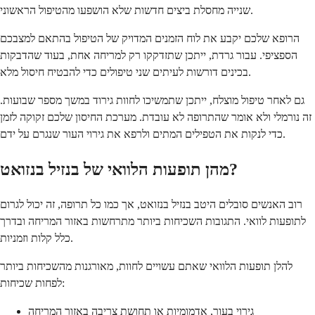
שנייה מחסלת ביצים חדשות שלא הושפעו מהטיפול הראשוני.
הרופא שלכם יקבע את לוח הזמנים המדויק של הטיפול בהתאם למצבכם
הספציפי. עבור גרדת, ייתכן שתזדקקו רק למריחה אחת, בעוד שהדבקות
בכינים דורשות לעיתים שני טיפולים כדי להבטיח חיסול מלא.
גם לאחר טיפול מוצלח, ייתכן שתמשיכו לחוות גירוד במשך מספר שבועות.
זה נורמלי ולא אומר שהתרופה לא עובדת. מערכת החיסון שלכם זקוקה לזמן
כדי לנקות את הטפילים המתים ולרפא את גירוי העור שנגרם על ידם.
מהן תופעות הלוואי של בנזיל בנזואט?
רוב האנשים סובלים היטב בנזיל בנזואט, אך כמו כל תרופה, זה יכול לגרום
לתופעות לוואי. התגובות השכיחות ביותר מתרחשות באזור המריחה ובדרך
כלל קלות וזמניות.
להלן תופעות הלוואי שאתם עשויים לחוות, מאורגנות מהשכיחות ביותר
לפחות שכיחות:
גירוי בעור, אדמומיות או תחושת צריבה באזור המריחה