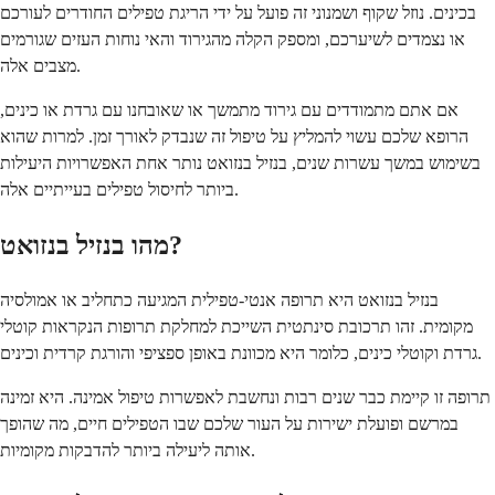
בכינים. נוזל שקוף ושמנוני זה פועל על ידי הריגת טפילים החודרים לעורכם
או נצמדים לשיערכם, ומספק הקלה מהגירוד והאי נוחות העזים שגורמים
מצבים אלה.
אם אתם מתמודדים עם גירוד מתמשך או שאובחנו עם גרדת או כינים,
הרופא שלכם עשוי להמליץ על טיפול זה שנבדק לאורך זמן. למרות שהוא
בשימוש במשך עשרות שנים, בנזיל בנזואט נותר אחת האפשרויות היעילות
ביותר לחיסול טפילים בעייתיים אלה.
מהו בנזיל בנזואט?
בנזיל בנזואט היא תרופה אנטי-טפילית המגיעה כתחליב או אמולסיה
מקומית. זהו תרכובת סינתטית השייכת למחלקת תרופות הנקראות קוטלי
גרדת וקוטלי כינים, כלומר היא מכוונת באופן ספציפי והורגת קרדית וכינים.
תרופה זו קיימת כבר שנים רבות ונחשבת לאפשרות טיפול אמינה. היא זמינה
במרשם ופועלת ישירות על העור שלכם שבו הטפילים חיים, מה שהופך
אותה ליעילה ביותר להדבקות מקומיות.