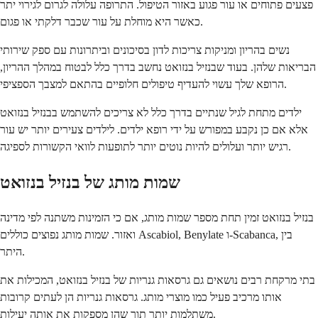
פצעים פתוחים או עור פגוע באזור הטיפול. התרופה עלולה לגרום לגירוי יתר
כאשר היא מוחלת על עור שכבר דלקתי או פגום.
נשים בהריון ומניקות צריכות לדון בסיכונים וביתרונות עם ספק שירותי
הבריאות שלהן. בעוד שבנזיל בנזואט נחשב בדרך כלל לבטוח במהלך ההריון,
הרופא שלך עשוי להעדיף טיפולים חלופיים בהתאם למצבך הספציפי.
ילדים מתחת לגיל שנתיים בדרך כלל לא צריכים להשתמש בבנזיל בנזואט
אלא אם כן נקבע במפורש על ידי רופא ילדים. לילדים צעירים יותר יש עור
רגיש יותר ועלולים להיות נוטים יותר לתופעות לוואי הקשורות לספיגה.
שמות מותג של בנזיל בנזואט
בנזיל בנזואט זמין תחת מספר שמות מותג, אם כי הזמינות משתנה לפי מדינה
ואזור. שמות מותג נפוצים כוללים Ascabiol, Benylate ו-Scabanca, בין
היתר.
בתי מרקחת רבים נושאים גם גרסאות גנריות של בנזיל בנזואט, המכילות את
אותו מרכיב פעיל כמו מוצרי מותג. גרסאות גנריות הן לעתים קרובות
משתלמות יותר תוך שהן מספקות את אותה יעילות.