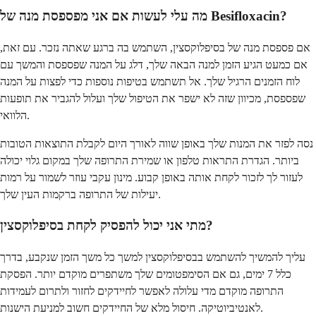
מה עלי לעשות אם אני מפספסת מנה של Besifloxacin?
אם פספסת מנה של בסיפלוקסצין, השתמש בה ברגע שאתה נזכר. עם זאת,
אם כמעט הגיע הזמן למנה הבאה שלך, דלג על המנה שפספסת והמשך עם
לוח הזמנים הרגיל שלך. אל תשתמש בטיפות נוספות כדי לפצות על המנה
שפספסת, מכיוון שזה לא ישפר את הטיפול שלך ועלול להגביר את תופעות
הלוואי.
נסה לפזר את המנות שלך באופן שווה לאורך היום לקבלת התוצאות הטובות
ביותר. הגדרת התראות טלפון או שמירת התרופה שלך במקום גלוי יכולה
לעזור לך לזכור לקחת אותה באופן קבוע. מינון עקבי עוזר לשמור על רמות
יעילות של התרופה ברקמות העין שלך.
מתי אני יכול להפסיק לקחת בסיפלוקסצין?
עליך להמשיך להשתמש בבסיפלוקסצין למשך כל משך הזמן שנקבע, בדרך
כלל 7 ימים, גם אם הסימפטומים שלך משתפרים מוקדם יותר. הפסקת
התרופה מוקדם מדי עלולה לאפשר לחיידקים לחזור ולתרום לעמידות
לאנטיביוטיקה. חיסול מלא של החיידקים חשוב למניעת הישנות.