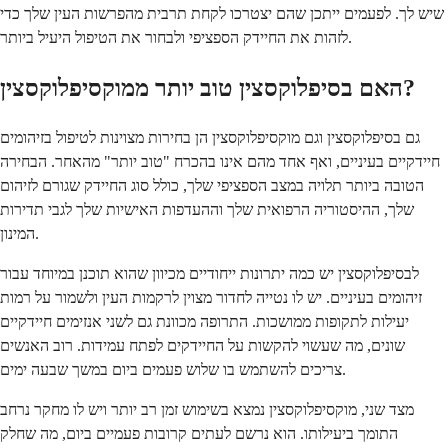
שיש לך. לפעמים ייתכן שהם יצטרכו לקחת תרבית מהפרשות העין שלך כדי
לזהות את החיידק הספציפי ולבחור את הטיפול היעיל ביותר.
האם בסיפלוקסצין טוב יותר ממוקסיפלוקסצין?
גם בסיפלוקסצין וגם מוקסיפלוקסצין הן בחירות מצוינות לטיפול בזיהומים
חיידקיים בעיניים, ואף אחד מהם אינו בהכרח "טוב יותר" מהאחר. הבחירה
הטובה ביותר תלויה במצב הספציפי שלך, כולל סוג החיידק שגורם לזיהום
שלך, ההיסטוריה הרפואית שלך וההעדפות האישיות שלך לגבי תדירות
המינון.
לבסיפלוקסצין יש כמה יתרונות ייחודיים מכיוון שהוא תוכנן במיוחד עבור
זיהומים בעיניים. יש לו נטייה לחדור מצוין לרקמות העין ולשמור על רמות
יעילות לתקופות ממושכות. התרופה מכוונת גם לשני אנזימים חיידקיים
שונים, מה שעשוי להקשות על החיידקים לפתח עמידות. רוב האנשים
צריכים להשתמש בו שלוש פעמים ביום במשך שבעה ימים.
מצד שני, מוקסיפלוקסצין נמצא בשימוש זמן רב יותר ויש לו מחקר נרחב
התומך ביעילותו. הוא נרשם לעתים קרובות פעמיים ביום, מה שחלק