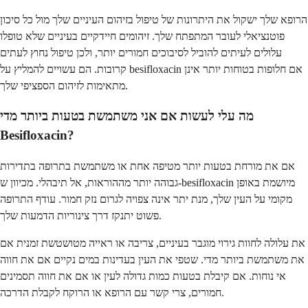
הרופא שלך ישקול את היתרונות של טיפול בזיהום העיניים שלך מול כל סיכון
פוטנציאלי לעובר המתפתח שלך. זיהומים חיידקיים בעיניים שלא טופלו
עלולים לעיתים להוביל לסיבוכים חמורים יותר, ולכן טיפול נחוץ לעתים
קרובות. הם עשויים להמליץ על besifloxacin אם חלופות בטוחות יותר אינן
מתאימות לזיהום הספציפי שלך.
מה עלי לעשות אם אני משתמשת בטעות ביותר מדי
Besifloxacin?
אם את מורחת בטעות יותר מטיפה אחת או משתמשת בתרופה בתדירות
גבוהה יותר מההוראות, אל תיבהלי. מכיוון ש-besifloxacin מיושמת באופן
מקומי על העין שלך, מנת יתר אינה צפויה לגרום נזק חמור. עודף התרופה
פשוט יתנקז דרך צינוריות הדמעות שלך.
את עלולה לחוות גירוי מוגבר בעיניים, צריבה או ראייה מטושטשת זמנית אם
את משתמשת ביותר מדי. שטפי את העין בעדינות במים נקיים אם את חווה
אי נוחות. אם קיבלת בטעות כמות גדולה לעין או אם את חווה תסמינים
חמורים, צרי קשר עם הרופא או הרוקח לקבלת הדרכה.