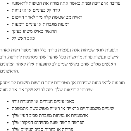
צריבה או צריבה זמנית כאשר אתה מורח את הטיפות לראשונה
גירוי קל בעיניים או אי נוחות
ראייה מטושטשת קלה מיד לאחר היישום
דמעות מוגברות או עיניים דומעות
הרגשה כאילו משהו בעינך
כאב ראש קל
תופעות לוואי שכיחות אלה נעלמות בדרך כלל תוך מספר דקות לאחר
היישום ונעשות פחות מורגשות ככל שהעין שלך מסתגלת לתרופה. רוב
האנשים מגלים שהם בקושי שמים לב לתופעות אלה לאחר המינונים
הראשונים.
תופעות לוואי פחות שכיחות אך מטרידות יותר דורשות תשומת לב מספק
שירותי הבריאות שלך. פנה לרופא שלך אם אתה חווה:
כאבי עיניים חמורים או החמרת גירוי
שינויים משמעותיים בראייה או ראייה מטושטשת מתמשכת
אדמומיות או נפיחות מוגברת סביב העין שלך
הפרשה חדשה שונה מהזיהום המקורי שלך
פריחה או כוורות סביב העיניים שלך