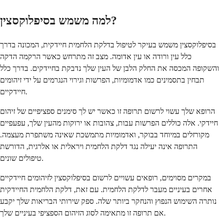
למה משמש בסיפלוקסצין?
בסיפלוקסצין משמש בעיקר לטיפול בדלקת הלחמית חיידקית, המכונה בדרך
כלל עין ורודה או עין אדומה. מצב זה מתרחש כאשר הרקמה הדקה
והשקופה המכסה את החלק הלבן של העין שלך נדבקת בחיידקים. בדרך כלל
תבחין בתסמינים כמו אדמומיות, הפרשות וגירוי הנגרמים על ידי זיהומים
חיידקיים.
הרופא שלך עשוי לרשום תרופה זו כאשר יש לך סימנים ספציפיים של זיהום
חיידקי. אלה כוללים הפרשות עבות, צהובות או ירוקות מהעין שלך, עפעפיים
מקורזלים במיוחד בבוקר, ואדמומיות מתמשכת שאינה משתפרת מעצמה.
התרופה אינה יעילה נגד דלקת הלחמית ויראלית או אלרגית, הדורשת
טיפולים שונים.
במקרים מסוימים, רופאים עשויים לרשום בסיפלוקסצין לזיהומים חיידקיים
אחרים בעיניים מעבר לדלקת הלחמית. עם זאת, דלקת הלחמית החיידקית
נותרה השימוש הנפוץ והנחקר ביותר שלה. ספק שירותי הבריאות שלך יקבע
אם תרופה זו מתאימה לסוג הזיהום הספציפי בעיניים שלך.