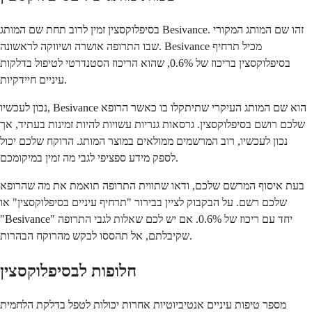
בסיפלוקסצין זמין לרוב תחת שם המותג Besivance. זהו שם המותג המקורי
שבו התרופה אושרה ושיווקה לראשונה. Besivance מכיל תרחיף
בסיפלוקסצין בריכוז של 0.6%, שהוא הריכוז הסטנדרטי לטיפול בדלקות
עיניים חיידקיות.
נכון לעכשיו, Besivance הוא שם המותג העיקרי שתיתקלו בו כאשר הרופא
שלכם רושם בסיפלוקסצין. גרסאות גנריות עשויות להיות זמינות בעתיד, אך
נכון לעכשיו, רוב המרשמים ממולאים במוצר המותג. הרוקח שלכם יכול
לספק מידע ספציפי לגבי מה זמין במיקומכם.
בעת איסוף המרשם שלכם, ודאו שתווית התרופה תואמת את מה שהרופא
שלכם רשם. על הבקבוק לציין בבירור "תרחיף עיניים בסיפלוקסצין" או
"Besivance" יחד עם ריכוז של 0.6%. אם יש לכם שאלות לגבי התרופה
שקיבלתם, אל תהססו לבקש מהרוקח הבהרות.
חלופות לבסיפלוקסצין
מספר טיפות עיניים אנטיביוטיות אחרות יכולות לטפל בדלקת הלחמית