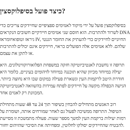
כיצד פועל בסיפלוקסצין?
בסיפלוקסצין פועל על ידי מיקוד לאנזימים ספציפיים שחיידקים צריכים כדי
לשרוד ולהתרבות. הוא חוסם שני אנזימים חיידקיים חשובים הנקראים DNA
גיראז וטופואיזומראז IV, החיוניים לחיידקים כדי להעתיק את החומר הגנטי
שלהם. ללא אנזימים אלה הפועלים כראוי, חיידקים אינם יכולים להתרבות
או לתקן את עצמם.
תרופה זו נחשבת לאנטיביוטיקה חזקה במשפחת הפלואורוקווינולונים. היא
יעילה במיוחד מכיוון שהיא תוכננה במיוחד לזיהומים בעיניים, כלומר היא
חודרת היטב לרקמות העין ונשארת פעילה במקום שבו היא נחוצה ביותר.
הגישה הכפולה מקשה על חיידקים לפתח עמידות בהשוואה לאנטיביוטיקה
המכוונת רק לאנזים אחד.
רוב האנשים מתחילים להבחין בשיפור תוך 24 עד 48 שעות מתחילת
הטיפול. התרופה ממשיכה לפעול גם לאחר שמורחים אותה, ושומרת על
רמות יעילות ברקמת העין למשך מספר שעות. פעולה מתמשכת זו מסייעת
להבטיח שהחיידקים יסולקו לחלוטין, ומפחיתה את הסיכוי שהזיהום יחזור.