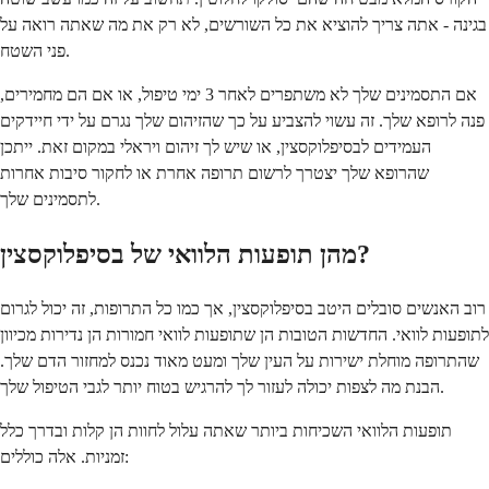
בגינה - אתה צריך להוציא את כל השורשים, לא רק את מה שאתה רואה על
פני השטח.
אם התסמינים שלך לא משתפרים לאחר 3 ימי טיפול, או אם הם מחמירים,
פנה לרופא שלך. זה עשוי להצביע על כך שהזיהום שלך נגרם על ידי חיידקים
העמידים לבסיפלוקסצין, או שיש לך זיהום ויראלי במקום זאת. ייתכן
שהרופא שלך יצטרך לרשום תרופה אחרת או לחקור סיבות אחרות
לתסמינים שלך.
מהן תופעות הלוואי של בסיפלוקסצין?
רוב האנשים סובלים היטב בסיפלוקסצין, אך כמו כל התרופות, זה יכול לגרום
לתופעות לוואי. החדשות הטובות הן שתופעות לוואי חמורות הן נדירות מכיוון
שהתרופה מוחלת ישירות על העין שלך ומעט מאוד נכנס למחזור הדם שלך.
הבנת מה לצפות יכולה לעזור לך להרגיש בטוח יותר לגבי הטיפול שלך.
תופעות הלוואי השכיחות ביותר שאתה עלול לחוות הן קלות ובדרך כלל
זמניות. אלה כוללים: