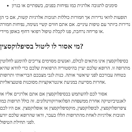
סימנים לתגובה אלרגית כמו נפיחות בפנים, בשפתיים או בגרון
תופעות לוואי נדירות אך חמורות כוללות תגובות אלרגיות קשות, אם כי הן
נדירות ביותר עם טיפות עיניים. אם אתם חווים קשיי נשימה, נפיחות חמורה
או פריחה נרחבת, פנו לקבלת טיפול רפואי דחוף באופן מיידי.
מי אסור לו ליטול בסיפלוקסצין?
בסיפלוקסצין אינו מתאים לכולם, ואנשים מסוימים צריכים להימנע לחלוטין
מתרופה זו. הרופא שלכם יעיין בהיסטוריה הרפואית שלכם כדי לוודא שהיא
בטוחה עבורכם לפני שיאשר אותה. כנות לגבי מצבכם הבריאותי ותרופות
אחרות מסייעת במניעת אינטראקציות מסוכנות פוטנציאליות.
אסור לכם להשתמש בבסיפלוקסצין אם אתם אלרגיים אליו או
לאנטיביוטיקה אחרת ממשפחת הפלואורוקווינולונים. זה כולל תרופות כמו
ציפרופלוקסצין, לבופלוקסצין, מוקסיפלוקסצין או אופלוקסצין. אם היו לכם
תגובות אלרגיות לאחת מהתרופות הללו בעבר, ודאו שהרופא שלכם יודע
לפני תחילת הטיפול.