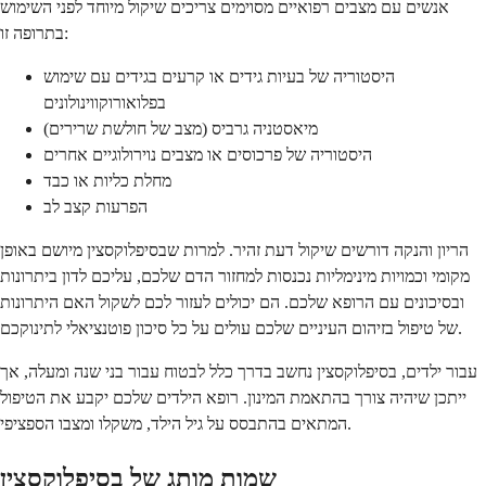
אנשים עם מצבים רפואיים מסוימים צריכים שיקול מיוחד לפני השימוש
בתרופה זו:
היסטוריה של בעיות גידים או קרעים בגידים עם שימוש
בפלואורוקווינולונים
מיאסטניה גרביס (מצב של חולשת שרירים)
היסטוריה של פרכוסים או מצבים נוירולוגיים אחרים
מחלת כליות או כבד
הפרעות קצב לב
הריון והנקה דורשים שיקול דעת זהיר. למרות שבסיפלוקסצין מיושם באופן
מקומי וכמויות מינימליות נכנסות למחזור הדם שלכם, עליכם לדון ביתרונות
ובסיכונים עם הרופא שלכם. הם יכולים לעזור לכם לשקול האם היתרונות
של טיפול בזיהום העיניים שלכם עולים על כל סיכון פוטנציאלי לתינוקכם.
עבור ילדים, בסיפלוקסצין נחשב בדרך כלל לבטוח עבור בני שנה ומעלה, אך
ייתכן שיהיה צורך בהתאמת המינון. רופא הילדים שלכם יקבע את הטיפול
המתאים בהתבסס על גיל הילד, משקלו ומצבו הספציפי.
שמות מותג של בסיפלוקסצין