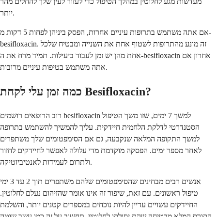
מעדשות מגע לחלוטין במהלך הטיפול כדי לעזור לעין שלך להחלים מהר
יותר.
אם אתה משתמש בתרופות עיניים אחרות, הפסק ביניהן לפחות 5 דקות מ-
besifloxacin. זה מונע מהתרופות לשטוף אחת את השנייה ומבטיח שלכל
אחת מהן יש זמן לעבוד ביעילות. תמיד מרח את ה-besifloxacin אחרון אם
אתה משתמש בטיפות עיניים מרובות.
כמה זמן עלי לקחת Besifloxacin?
רוב הרופאים רושמים besifloxacin למשך 7 ימים, שזו משך הטיפול
הסטנדרטי לדלקת הלחמית חיידקית. עליך להמשיך להשתמש בתרופה
למשך התקופה המלאה שנקבעה, גם אם הסימפטומים שלך משתפרים
לאחר מספר ימים. הפסקה מוקדמת מדי עלולה לאפשר לחיידקים לחזור
ולתרום לעמידות לאנטיביוטיקה.
אנשים רבים מבחינים שהסימפטומים שלהם משתפרים תוך 2 עד 3 ימי
טיפול ראשונים. עם זאת, שיפור זה אינו אומר שהזיהום נעלם לחלוטין.
החיידקים עשויים עדיין להיות נוכחים במספרים קטנים יותר, והשלמת
הקורס המלא מבטיחה שהם יסולקו לחלוטין. תחשוב על זה כמו עשב שוטה