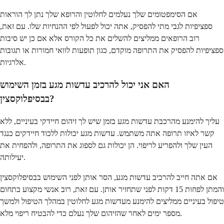
אם הסימפטומים שלך נעלמים לחלוטין והרופא שלך נתן לך הוראות
ספציפיות לגבי מתי להפסיק, אתה יכול לפעול לפי ההנחיות שלו. עם זאת,
רוב הרופאים ממליצים להשלים את כל הקורס אלא אם כן יש סיבות
ספציפיות להפסיק את התרופה מוקדם, כגון תופעות לוואי חמורות או תגובות
אלרגיות.
האם אני יכול להרכיב עדשות מגע בזמן השימוש
בבסיפלוקסצין?
עליך להימנע מהרכבת עדשות מגע בזמן שיש לך זיהום חיידקי בעיניים, ללא
קשר לאיזו תרופה אתה משתמש. עדשות מגע יכולות ללכוד חיידקים כנגד
העין שלך ולהפריע לריפוי. הן יכולות גם לספוג את התרופה, ולהפחית את
יעילותה.
אם אתה חייב להרכיב עדשות מגע, הסר אותן לפני השימוש בבסיפלוקסצין
והמתן לפחות 15 דקות לפני שתחזיר אותן. עם זאת, רוב אנשי מקצוע בתחום
טיפול בעיניים ממליצים להימנע מעדשות מגע לחלוטין במהלך הטיפול ולמשך
מספר ימים לאחר שהזיהום שלך נעלם כדי להבטיח ריפוי מלא.