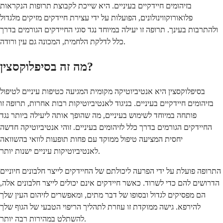
בזיהומים חיידקיים בעיניים. היא שייכת לקבוצת תרופות הנקראות
פלואורוקווינולונים, הפועלות על ידי עצירת חיידקים מזיקים מלגדול
ולהתרבות בעינך. תרופה זו יעילה במיוחד נגד סוגי החיידקים הגורמים בדרך
כלל לדלקת הלחמית, המכונה גם עין ורודה.
מה זה בסיפלוקסצין?
בסיפלוקסצין היא אנטיביוטיקה מקומית המגיעה כטיפות עיניים לטיפול
בזיהומים חיידקיים בעיניים. בניגוד לאנטיביוטיקות רבות אחרות, תרופה זו
פותחה במיוחד לשימוש בעיניים, מה שהופך אותה ליעילה ביותר נגד
החיידקים הגורמים בדרך כלל לזיהומים בעיניים. זוהי אנטיביוטיקה חדשה
יחסית המציעה טיפול ממוקד עם פחות תופעות לוואי בהשוואה
לאנטיביוטיקות עיניים ישנות יותר.
התרופה פועלת על ידי הפרעה ליכולתם של החיידקים לייצר חלבונים חיוניים
הדרושים להם כדי לשרוד. כאשר חיידקים אינם יכולים לייצר חלבונים אלה,
הם מפסיקים לגדול ובסופו של דבר מתים, ומאפשרים לזיהום העין שלך
להירפא. גישה ממוקדת זו עוזרת לתהליך הריפוי הטבעי של הגוף שלך
להשתלט במהירות רבה יותר.