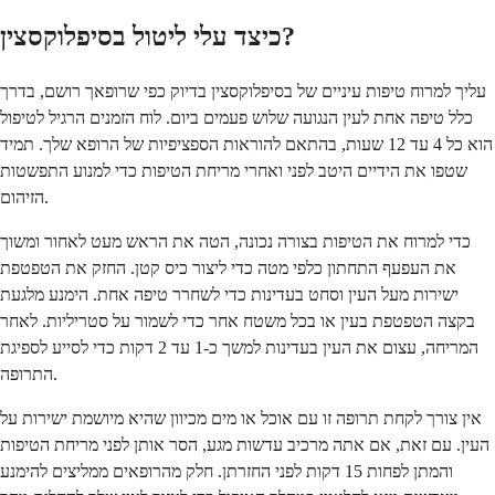
כיצד עלי ליטול בסיפלוקסצין?
עליך למרוח טיפות עיניים של בסיפלוקסצין בדיוק כפי שרופאך רושם, בדרך
כלל טיפה אחת לעין הנגועה שלוש פעמים ביום. לוח הזמנים הרגיל לטיפול
הוא כל 4 עד 12 שעות, בהתאם להוראות הספציפיות של הרופא שלך. תמיד
שטפו את הידיים היטב לפני ואחרי מריחת הטיפות כדי למנוע התפשטות
הזיהום.
כדי למרוח את הטיפות בצורה נכונה, הטה את הראש מעט לאחור ומשוך
את העפעף התחתון כלפי מטה כדי ליצור כיס קטן. החזק את הטפטפת
ישירות מעל העין וסחט בעדינות כדי לשחרר טיפה אחת. הימנע מלגעת
בקצה הטפטפת בעין או בכל משטח אחר כדי לשמור על סטריליות. לאחר
המריחה, עצום את העין בעדינות למשך כ-1 עד 2 דקות כדי לסייע לספיגת
התרופה.
אין צורך לקחת תרופה זו עם אוכל או מים מכיוון שהיא מיושמת ישירות על
העין. עם זאת, אם אתה מרכיב עדשות מגע, הסר אותן לפני מריחת הטיפות
והמתן לפחות 15 דקות לפני החזרתן. חלק מהרופאים ממליצים להימנע