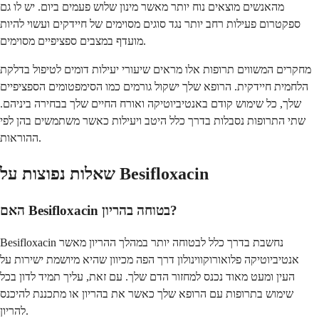
מהאנשים מוצאים נוח יותר מאשר מינון שלוש פעמים ביום. יש לו גם
ספקטרום פעילות רחב יותר נגד סוגים מסוימים של חיידקים ועשוי להיות
מועדף במצבים ספציפיים מסוימים.
מחקרים המשווים תרופות אלו מראים שיעורי יעילות דומים לטיפול בדלקת
הלחמית חיידקית. הרופא שלך ישקול גורמים כמו הסימפטומים הספציפיים
שלך, כל שימוש קודם באנטיביוטיקה ואורח החיים שלך בבחירה ביניהם.
שתי התרופות נסבלות בדרך כלל היטב ויעילות כאשר משתמשים בהן לפי
ההוראות.
שאלות נפוצות על Besifloxacin
האם Besifloxacin בטוחה בהריון?
Besifloxacin נחשבת בדרך כלל לבטוחה יותר במהלך ההריון מאשר
אנטיביוטיקה פלואורוקווינולון דרך הפה מכיוון שהיא מיושמת ישירות על
העין ומעט מאוד נכנס למחזור הדם שלך. עם זאת, עליך תמיד לדון בכל
שימוש בתרופות עם הרופא שלך כאשר את בהריון או מתכננת להיכנס
להריון.