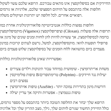
החיידקית אם בסיפלוקסצין אינו מתאים עבורכם. הרופא שלכם עשוי לשקול
חלופות אלה בהתבסס על הזיהום הספציפי שלכם, אלרגיות או גורמים
רפואיים אחרים. לכל חלופה יש יתרונות ושיקולים משלה.
חלופות נפוצות כוללות אנטיביוטיקה פלואורוקינולונית אחרת כמו
מוקסיפלוקסצין (Vigamox) וציפרופלוקסצין (Ciloxan). תרופות אלה פועלות
בדומה לבסיפלוקסצין, אך עשויות להיות להן לוחות זמנים שונים של מינון או
פרופילי תופעות לוואי. מוקסיפלוקסצין, למשל, נרשם לעתים קרובות במינון
פעמיים ביום בהשוואה ללוח הזמנים של בסיפלוקסצין שלוש פעמים ביום.
אפשרויות שאינן פלואורוקינולוניות כוללות:
משחת אריתרומיצין - שימושית במיוחד עבור תינוקות וילדים צעירים
טיפות פולימיקסין B/טרימתופרים (Polytrim) - יעילות נגד חיידקים
נפוצים רבים
טיפות אזיתרומיצין (AzaSite) - דורשות מינון בתדירות נמוכה יותר
טיפות גנטמיצין - אפשרות ותיקה אך עדיין יעילה
הרופא שלך יבחר את החלופה הטובה ביותר בהתבסס על מספר גורמים,
כולל החיידק החשוד שגורם לזיהום שלך, גילך, מצב ההריון שלך וכל אלרגיה