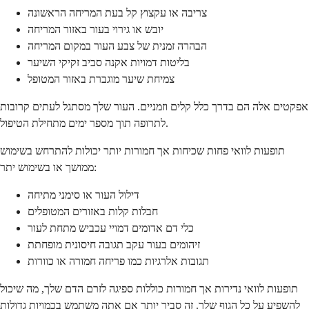
צריבה או עקצוץ קל בעת המריחה הראשונה
יובש או גירוי בעור באזור המריחה
הבהרה זמנית של צבע העור במקום המריחה
בליטות דמויות אקנה סביב זקיקי השיער
צמיחת שיער מוגברת באזור המטופל
אפקטים אלה הם בדרך כלל קלים וזמניים. העור שלך מסתגל לעתים קרובות
לתרופה תוך מספר ימים מתחילת הטיפול.
תופעות לוואי פחות שכיחות אך חמורות יותר יכולות להתרחש בשימוש
ממושך או בשימוש יתר:
דילול העור או סימני מתיחה
חבלות קלות באזורים המטופלים
כלי דם אדומים דמויי עכביש מתחת לעור
זיהומים בעור עקב תגובה חיסונית מופחתת
תגובות אלרגיות כמו פריחה חמורה או כוורות
תופעות לוואי נדירות אך חמורות כוללות ספיגה לזרם הדם שלך, מה שיכול
להשפיע על כל הגוף שלך. זה סביר יותר אם אתה משתמש בכמויות גדולות