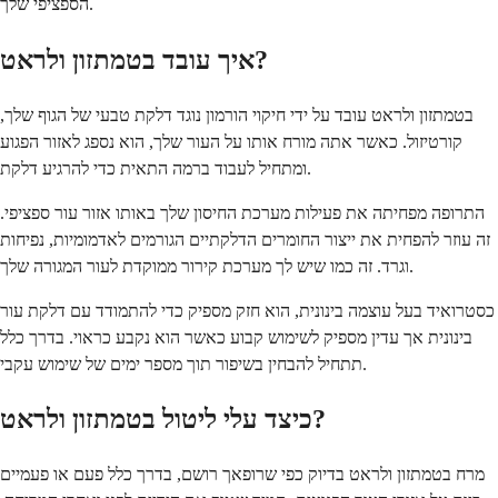
הספציפי שלך.
איך עובד בטמתזון ולראט?
בטמתזון ולראט עובד על ידי חיקוי הורמון נוגד דלקת טבעי של הגוף שלך,
קורטיזול. כאשר אתה מורח אותו על העור שלך, הוא נספג לאזור הפגוע
ומתחיל לעבוד ברמה התאית כדי להרגיע דלקת.
התרופה מפחיתה את פעילות מערכת החיסון שלך באותו אזור עור ספציפי.
זה עוזר להפחית את ייצור החומרים הדלקתיים הגורמים לאדמומיות, נפיחות
וגרד. זה כמו שיש לך מערכת קירור ממוקדת לעור המגורה שלך.
כסטרואיד בעל עוצמה בינונית, הוא חזק מספיק כדי להתמודד עם דלקת עור
בינונית אך עדין מספיק לשימוש קבוע כאשר הוא נקבע כראוי. בדרך כלל
תתחיל להבחין בשיפור תוך מספר ימים של שימוש עקבי.
כיצד עלי ליטול בטמתזון ולראט?
מרח בטמתזון ולראט בדיוק כפי שרופאך רושם, בדרך כלל פעם או פעמיים