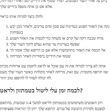
ביום על אזורי העור הפגועים. תמיד שטוף את הידיים לפני ואחרי המריחה,
אלא אם כן אתה מטפל בידיים שלך.
להלן כיצד למרוח אותו כראוי:
נקה את האזור הפגוע בעדינות עם סבון ומים עדינים, ולאחר מכן יבש
בטפיחות
מרח שכבה דקה של קרם או משחה כדי לכסות את האזור הפגוע
שפשף בעדינות עד שהוא נעלם לתוך העור שלך
אל תכסה את האזור בתחבושות אלא אם כן הרופא שלך אומר לך
שטוף את הידיים ביסודיות לאחר המריחה
אתה לא צריך למרוח את זה עם אוכל או לדאוג לתזמון עם ארוחות מכיוון
שזו תרופה מקומית. עם זאת, מריחה לאחר מקלחת כאשר העור שלך מעט
לח יכולה לעזור לו להיספג טוב יותר.
לכמה זמן עלי ליטול בטמתזון ולראט?
רוב האנשים משתמשים בבטמתזון ולראט למשך 1-4 שבועות, בהתאם
למצבם ולמידת התגובה של עורם. הרופא שלך ייתן לך הוראות ספציפיות