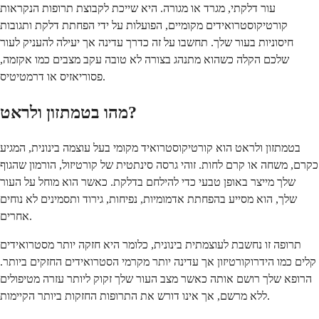
עור דלקתי, מגרד או מגורה. היא שייכת לקבוצת תרופות הנקראות
קורטיקוסטרואידים מקומיים, הפועלות על ידי הפחתת דלקת ותגובות
חיסוניות בעור שלך. תחשבו על זה כדרך עדינה אך יעילה להעניק לעור
שלכם הקלה כשהוא מתנהג בצורה לא טובה עקב מצבים כמו אקזמה,
פסוריאזיס או דרמטיטיס.
מהו בטמתזון ולראט?
בטמתזון ולראט הוא קורטיקוסטרואיד מקומי בעל עוצמה בינונית, המגיע
כקרם, משחה או קרם לחות. זוהי גרסה סינתטית של קורטיזול, הורמון שהגוף
שלך מייצר באופן טבעי כדי להילחם בדלקת. כאשר הוא מוחל על העור
שלך, הוא מסייע בהפחתת אדמומיות, נפיחות, גירוד ותסמינים לא נוחים
אחרים.
תרופה זו נחשבת לעוצמתית בינונית, כלומר היא חזקה יותר מסטרואידים
קלים כמו הידרוקורטיזון אך עדינה יותר מקרמי הסטרואידים החזקים ביותר.
הרופא שלך רושם אותה כאשר מצב העור שלך זקוק ליותר עזרה מטיפולים
ללא מרשם, אך אינו דורש את התרופות החזקות ביותר הקיימות.