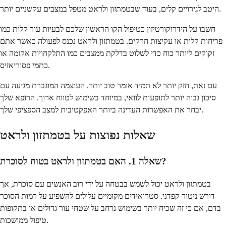
היטב לגירויים קלים, בעוד שבטמתזון ולראט מטפל במצבים עקשניים יותר.
חשבו על הידרוקורטיזון כטיפול הקו הראשון שלכם לבעיות עור קלות כמו
פריחות קלות או עקיצות חרקים. בטמתזון ולראט נכנס לפעולה כאשר אתם
זקוקים ליותר כוח כדי לשלוט בדלקת ממצבים כמו התלקחויות אקזמה או
כתמי פסוריאזיס.
עם זאת, חזק יותר לא תמיד אומר טוב יותר. העוצמה המוגברת מגיעה עם
סיכון גבוה יותר לתופעות לוואי, במיוחד בשימוש לטווח ארוך. הרופא שלך
יבחר את האפשרות העדינה ביותר האפקטיבית למצב הספציפי שלך.
שאלות נפוצות על בטמתזון ולראט
שאלה 1. האם בטמתזון ולראט בטוח לסוכרת?
בטמתזון ולראט יכול לשמש בבטחה על ידי רוב האנשים עם סוכרת, אך
דורש ניטור קפדני. סטרואידים מקומיים עלולים להשפיע על רמות הסוכר
בדם, אם כי זה שכיח יותר בשימוש נרחב על שטחי עור גדולים או בתקופות
טיפול ממושכות.