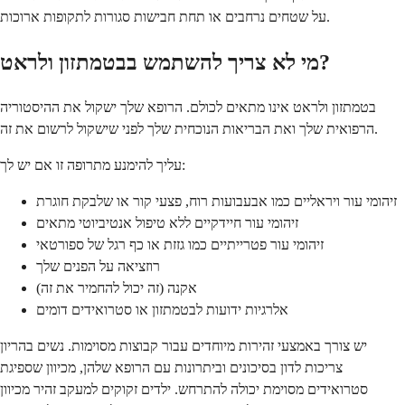
על שטחים נרחבים או תחת חבישות סגורות לתקופות ארוכות.
מי לא צריך להשתמש בבטמתזון ולראט?
בטמתזון ולראט אינו מתאים לכולם. הרופא שלך ישקול את ההיסטוריה
הרפואית שלך ואת הבריאות הנוכחית שלך לפני שישקול לרשום את זה.
עליך להימנע מתרופה זו אם יש לך:
זיהומי עור ויראליים כמו אבעבועות רוח, פצעי קור או שלבקת חוגרת
זיהומי עור חיידקיים ללא טיפול אנטיביוטי מתאים
זיהומי עור פטרייתיים כמו גזזת או כף רגל של ספורטאי
רוזציאה על הפנים שלך
אקנה (זה יכול להחמיר את זה)
אלרגיות ידועות לבטמתזון או סטרואידים דומים
יש צורך באמצעי זהירות מיוחדים עבור קבוצות מסוימות. נשים בהריון
צריכות לדון בסיכונים וביתרונות עם הרופא שלהן, מכיוון שספיגת
סטרואידים מסוימת יכולה להתרחש. ילדים זקוקים למעקב זהיר מכיוון