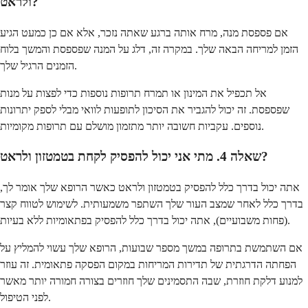
ולראט?
אם פספסת מנה, מרח אותה ברגע שאתה נזכר, אלא אם כן כמעט הגיע
הזמן למריחה הבאה שלך. במקרה זה, דלג על המנה שפספסת והמשך בלוח
הזמנים הרגיל שלך.
אל תכפיל את המינון או תמרח תרופות נוספות כדי לפצות על מנות
שפספסת. זה יכול להגביר את הסיכון לתופעות לוואי מבלי לספק יתרונות
נוספים. עקביות חשובה יותר מתזמון מושלם עם תרופות מקומיות.
שאלה 4. מתי אני יכול להפסיק לקחת בטמטזון ולראט?
אתה יכול בדרך כלל להפסיק בטמטזון ולראט כאשר הרופא שלך אומר לך,
בדרך כלל לאחר שמצב העור שלך השתפר משמעותית. לשימוש לטווח קצר
(פחות משבועיים), אתה יכול בדרך כלל להפסיק בפתאומיות ללא בעיות.
אם השתמשת בתרופה במשך מספר שבועות, הרופא שלך עשוי להמליץ על
הפחתה הדרגתית של תדירות המריחות במקום הפסקה פתאומית. זה עוזר
למנוע דלקת חוזרת, שבה התסמינים שלך חוזרים בצורה חמורה יותר מאשר
לפני הטיפול.