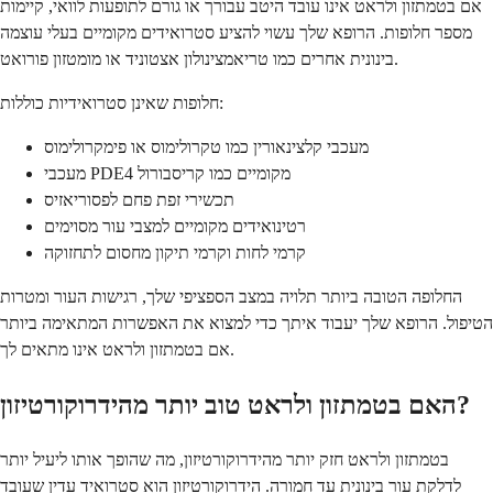
אם בטמתזון ולראט אינו עובד היטב עבורך או גורם לתופעות לוואי, קיימות
מספר חלופות. הרופא שלך עשוי להציע סטרואידים מקומיים בעלי עוצמה
בינונית אחרים כמו טריאמצינולון אצטוניד או מומטזון פורואט.
חלופות שאינן סטרואידיות כוללות:
מעכבי קלצינאורין כמו טקרולימוס או פימקרולימוס
מעכבי PDE4 מקומיים כמו קריסבורול
תכשירי זפת פחם לפסוריאזיס
רטינואידים מקומיים למצבי עור מסוימים
קרמי לחות וקרמי תיקון מחסום לתחזוקה
החלופה הטובה ביותר תלויה במצב הספציפי שלך, רגישות העור ומטרות
הטיפול. הרופא שלך יעבוד איתך כדי למצוא את האפשרות המתאימה ביותר
אם בטמתזון ולראט אינו מתאים לך.
האם בטמתזון ולראט טוב יותר מהידרוקורטיזון?
בטמתזון ולראט חזק יותר מהידרוקורטיזון, מה שהופך אותו ליעיל יותר
לדלקת עור בינונית עד חמורה. הידרוקורטיזון הוא סטרואיד עדין שעובד