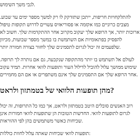
לגבי משך השימוש.
להתלקחויות חריפות, ייתכן שתזדקק לו רק למשך מספר ימים עד שבוע.
מצבים כרוניים כמו אקזמה או פסוריאזיס עשויים לדרוש תקופות טיפול
ארוכות יותר, אך הרופא שלך יעקוב מקרוב אחר ההתקדמות שלך. חשוב לא
להפסיק בפתאומיות אם השתמשת בו במשך מספר שבועות, מכיוון
שלפעמים זה יכול לגרום לתסמינים שלך לחזור בצורה חמורה יותר.
לעולם אל תשתמש בו יותר מהתקופה שנקבעה, גם אם נותרה לך תרופה.
שימוש ממושך עלול להוביל לדילול העור ותופעות לוואי אחרות. תמיד עקוב
אחר הרופא שלך אם התסמינים שלך אינם משתפרים או אם הם מחמירים.
מהן תופעות הלוואי של בטמתזון ולראט?
רוב האנשים סובלים היטב בטמתזון ולראט, אך כמו כל התרופות, זה יכול
לגרום לתופעות לוואי. החדשות הטובות הן שתופעות לוואי חמורות אינן
שכיחות כאשר משתמשים בהן לפי ההוראות.
תופעות לוואי שכיחות שאתה עלול לחוות כוללות: