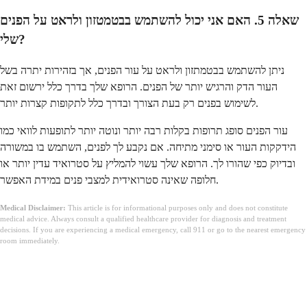
שאלה 5. האם אני יכול להשתמש בבטמטזון ולראט על הפנים
שלי?
ניתן להשתמש בבטמתזון ולראט על עור הפנים, אך בזהירות יתרה בשל
העור הדק והרגיש יותר של הפנים. הרופא שלך בדרך כלל ירשום זאת
לשימוש בפנים רק בעת הצורך ובדרך כלל לתקופות קצרות יותר.
עור הפנים סופג תרופות בקלות רבה יותר ונוטה יותר לתופעות לוואי כמו
הידקקות העור או סימני מתיחה. אם נקבע לך לפנים, השתמש בו במשורה
ובדיוק כפי שהורו לך. הרופא שלך עשוי להמליץ על סטרואיד עדין יותר או
חלופה שאינה סטרואידית למצבי פנים במידת האפשר.
Medical Disclaimer:
This article is for informational purposes only and does not constitute
medical advice. Always consult a qualified healthcare provider for diagnosis and treatment
decisions. If you are experiencing a medical emergency, call 911 or go to the nearest emergency
room immediately.