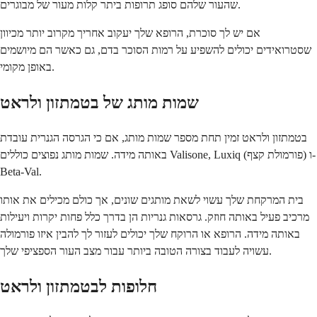
שהעור שלהם סופג תרופות ביתר קלות מעור של מבוגרים.
אם יש לך סוכרת, הרופא שלך יעקוב אחריך מקרוב יותר מכיוון
שסטרואידים יכולים להשפיע על רמות הסוכר בדם, גם כאשר הם מיושמים
באופן מקומי.
שמות מותג של בטמתזון ולראט
בטמתזון ולראט זמין תחת מספר שמות מותג, אם כי הגרסה הגנרית עובדת
באותה מידה. שמות מותג נפוצים כוללים Valisone, Luxiq (פורמולת קצף) ו-
Beta-Val.
בית המרקחת שלך עשוי לשאת מותגים שונים, אך כולם מכילים את אותו
מרכיב פעיל באותה חוזק. גרסאות גנריות הן בדרך כלל פחות יקרות ויעילות
באותה מידה. הרופא או הרוקח שלך יכולים לעזור לך להבין איזו פורמולה
עשויה לעבוד בצורה הטובה ביותר עבור מצב העור הספציפי שלך.
חלופות לבטמתזון ולראט