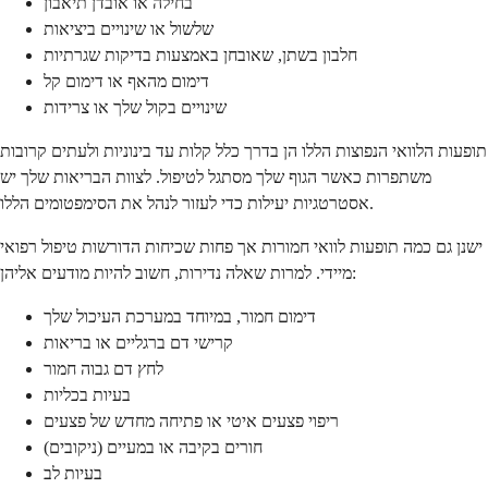
בחילה או אובדן תיאבון
שלשול או שינויים ביציאות
חלבון בשתן, שאובחן באמצעות בדיקות שגרתיות
דימום מהאף או דימום קל
שינויים בקול שלך או צרידות
תופעות הלוואי הנפוצות הללו הן בדרך כלל קלות עד בינוניות ולעתים קרובות
משתפרות כאשר הגוף שלך מסתגל לטיפול. לצוות הבריאות שלך יש
אסטרטגיות יעילות כדי לעזור לנהל את הסימפטומים הללו.
ישנן גם כמה תופעות לוואי חמורות אך פחות שכיחות הדורשות טיפול רפואי
מיידי. למרות שאלה נדירות, חשוב להיות מודעים אליהן:
דימום חמור, במיוחד במערכת העיכול שלך
קרישי דם ברגליים או בריאות
לחץ דם גבוה חמור
בעיות בכליות
ריפוי פצעים איטי או פתיחה מחדש של פצעים
חורים בקיבה או במעיים (ניקובים)
בעיות לב