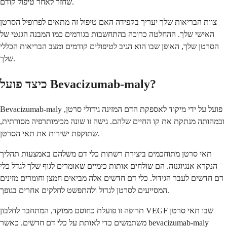
שחזר לאחר טיפול קודם.
צוות הבריאות שלך יעריך בקפידה האם טיפול זה מתאים לפרופיל הסרטן
האישי שלך. ההחלטה כרוכה בהתחשבות בגורמים כמו המבנה הגנטי של
הסרטן שלך, האופן שבו הוא הגיב לטיפולים קודמים ומצב הבריאות הכללי
שלך.
כיצד פועל Bevacizumab-maly?
Bevacizumab-maly פועל על ידי מיקוד לאספקת הדם המזינה גידולי סרטן,
ובמהותה מנתקת את קו החיים שלהם. גישה זו שונה מכימותרפיה מסורתית,
שתוקפת ישירות את תאי הסרטן.
תאי סרטן מתוחכמים ביצירת רשתות כלי דם משלהם באמצעות תהליך
הנקרא אנגיוגנזה. הם שולחים אותות כימיים שאומרים לגוף שלך לגדל כלי
דם חדשים לעבר הגידול. כלי דם חדשים אלה מביאים חמצן וחומרים מזינים
המסייעים לסרטן לגדול ולהתפשט לחלקים אחרים בגופך.
תרופה זו פועלת כחוסם ממוקד, המתחבר לחלבון VEGF שבו תאי סרטן
משתמשים כדי לאותת על כלי דם חדשים. כאשר bevacizumab-maly