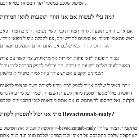
הטיפול שלכם במסלול תוך הבטחת בטיחותכם.
מה עלי לעשות אם אני חווה תופעות לוואי חמורות?
אם אתם חווים תופעות לוואי חמורות כמו קשיי נשימה, דימום חמור, כאב
ראש פתאומי וחמור, או סימנים לקרישי דם, פנו לקבלת טיפול רפואי מיידי.
אל תחכו לתור הבא שלכם אם אתם חווים תסמינים חמורים.
עבור תופעות לוואי פחות חמורות אך מדאיגות, צרו קשר עם צוות
האונקולוגיה שלכם בשעות העבודה. הם יכולים לספק הדרכה לגבי ניהול
תסמינים ולקבוע אם יש צורך בהתאמות טיפוליות כלשהן.
מרכז הטיפול שלכם אמור לספק לכם מידע ליצירת קשר ספציפי לדאגות
דחופות, כולל מספרי טלפון מחוץ לשעות העבודה. שמרו על מידע זה נגיש
בקלות, ואל תהססו להשתמש בו אם אתם מודאגים לגבי התסמינים שלכם.
מתי אני יכול להפסיק לקחת Bevacizumab-maly?
ההחלטה להפסיק את הטיפול ב-bevacizumab-maly מתקבלת תמיד על ידי
האונקולוג שלכם בהתבסס על האופן שבו הסרטן שלכם מגיב ועד כמה אתם