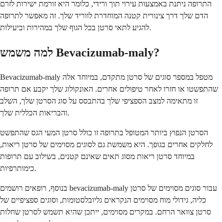
התרופה ניתנת באמצעות עירוי תוך ורידי, כלומר היא זורמת ישירות לזרם
הדם שלך דרך צינורית קטנה המוחדרת לווריד שלך. זה מאפשר לתרופה
להגיע לתאי סרטן בכל הגוף שלך במהירות וביעילות.
למה משמש Bevacizumab-maly?
Bevacizumab-maly מטפל במספר סוגים של סרטן מתקדם, במיוחד אלה
שהתפשטו או חזרו לאחר טיפולים אחרים. האונקולוג שלך יקבע אם תרופה
זו מתאימה למצב הספציפי שלך בהתבסס על סוג הסרטן שלך, השלב
והבריאות הכללית שלך.
הסרטן הנפוץ ביותר המטופל בתרופה זו כולל סרטן המעי הגס שהתפשט
לחלקים אחרים בגופך. היא משמשת גם לסוגים מסוימים של סרטן ריאות,
במיוחד סרטן ריאות מסוג תאים שאינם קטנים, בשילוב עם תרופות
כימותרפיות.
בנוסף, רופאים רושמים bevacizumab-maly עבור סוגים מסוימים של סרטן
כליה, גידולי מוח מסוימים הנקראים גליובלסטומות, וסוגים ספציפיים של
סרטן צוואר הרחם. במקרים מסוימים, ייתכן שהיא תשמש לסרטן שחלות