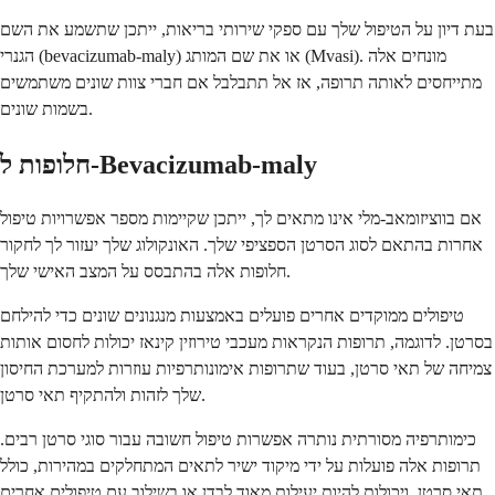
בעת דיון על הטיפול שלך עם ספקי שירותי בריאות, ייתכן שתשמע את השם
הגנרי (bevacizumab-maly) או את שם המותג (Mvasi). מונחים אלה
מתייחסים לאותה תרופה, אז אל תתבלבל אם חברי צוות שונים משתמשים
בשמות שונים.
חלופות ל-Bevacizumab-maly
אם בווציזומאב-מלי אינו מתאים לך, ייתכן שקיימות מספר אפשרויות טיפול
אחרות בהתאם לסוג הסרטן הספציפי שלך. האונקולוג שלך יעזור לך לחקור
חלופות אלה בהתבסס על המצב האישי שלך.
טיפולים ממוקדים אחרים פועלים באמצעות מנגנונים שונים כדי להילחם
בסרטן. לדוגמה, תרופות הנקראות מעכבי טירוזין קינאז יכולות לחסום אותות
צמיחה של תאי סרטן, בעוד שתרופות אימונותרפיות עוזרות למערכת החיסון
שלך לזהות ולהתקיף תאי סרטן.
כימותרפיה מסורתית נותרה אפשרות טיפול חשובה עבור סוגי סרטן רבים.
תרופות אלה פועלות על ידי מיקוד ישיר לתאים המתחלקים במהירות, כולל
תאי סרטן, ויכולות להיות יעילות מאוד לבדן או בשילוב עם טיפולים אחרים.