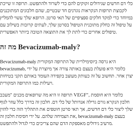
כלי דם חדשים שגידולים זקוקים להם כדי לשרוד ולהתפשט. תרופה זו שייכת
לקבוצת תרופות הנקראות נוגדנים חד שבטיים, שהם חלבונים המתוכננים
במיוחד כדי למקד חלקים ספציפיים של תאי סרטן. הרופא שלך עשוי להמליץ
על טיפול זה כחלק מתוכנית הטיפול בסרטן שלך, לעתים קרובות בשילוב עם
טיפולים אחרים כדי לתת לך את התוצאה הטובה ביותר האפשרית.
מה זה Bevacizumab-maly?
Bevacizumab-maly היא גרסה ביוסימילרית של התרופה המקורית
bevacizumab, כלומר היא פועלת בעצם באותה צורה אך מיוצרת על ידי
יצרן אחר. תחשוב על זה כעותק מעוצב בקפידה העומד באותם תקני בטיחות
ויעילות כמו התרופה המקורית.
תרופה זו היא מה שרופאים מכנים "מעכב VEGF", כלומר היא חוסמת
חלבון הנקרא גורם גדילה אנדותל של כלי דם. חלבון זה בדרך כלל עוזר לגוף
שלך ליצור כלי דם חדשים, אך תאי סרטן חוטפים את התהליך הזה כדי להזין
את הצמיחה שלהם. על ידי חסימת חלבון זה, bevacizumab-maly בעצם
מרעיב גידולים מאספקת הדם שהם צריכים כדי לגדול ולהתפשט.