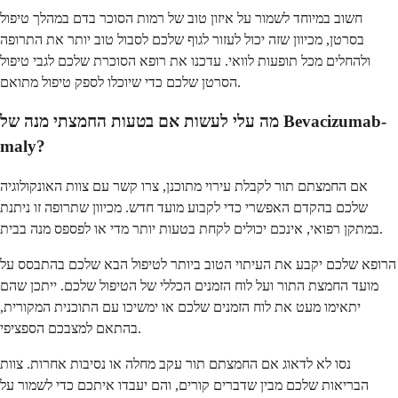
חשוב במיוחד לשמור על איזון טוב של רמות הסוכר בדם במהלך טיפול
בסרטן, מכיוון שזה יכול לעזור לגוף שלכם לסבול טוב יותר את התרופה
ולהחלים מכל תופעות לוואי. עדכנו את רופא הסוכרת שלכם לגבי טיפול
הסרטן שלכם כדי שיוכלו לספק טיפול מתואם.
מה עלי לעשות אם בטעות החמצתי מנה של Bevacizumab-
maly?
אם החמצתם תור לקבלת עירוי מתוכנן, צרו קשר עם צוות האונקולוגיה
שלכם בהקדם האפשרי כדי לקבוע מועד חדש. מכיוון שתרופה זו ניתנת
במתקן רפואי, אינכם יכולים לקחת בטעות יותר מדי או לפספס מנה בבית.
הרופא שלכם יקבע את העיתוי הטוב ביותר לטיפול הבא שלכם בהתבסס על
מועד החמצת התור ועל לוח הזמנים הכללי של הטיפול שלכם. ייתכן שהם
יתאימו מעט את לוח הזמנים שלכם או ימשיכו עם התוכנית המקורית,
בהתאם למצבכם הספציפי.
נסו לא לדאוג אם החמצתם תור עקב מחלה או נסיבות אחרות. צוות
הבריאות שלכם מבין שדברים קורים, והם יעבדו איתכם כדי לשמור על