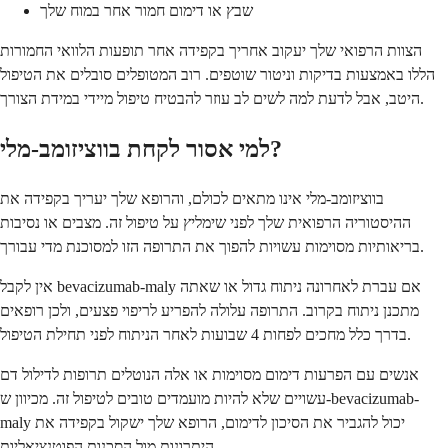
שבץ או דימום חמור אחר במוח שלך
הצוות הרפואי שלך יעקוב אחריך בקפידה אחר תופעות הלוואי החמורות
הללו באמצעות בדיקות וניטור שוטפים. רוב המטופלים סובלים את הטיפול
היטב, אבל לדעת למה לשים לב עוזר להבטיח טיפול מיידי במידת הצורך.
למי אסור לקחת בווציזומב-מלי?
בווציזומב-מלי אינו מתאים לכולם, והרופא שלך יעריך בקפידה את
ההיסטוריה הרפואית שלך לפני שימליץ על טיפול זה. מצבים או נסיבות
בריאותיות מסוימות עשויות להפוך את התרופה הזו למסוכנת מדי עבורך.
אין לקבל bevacizumab-maly אם עברת לאחרונה ניתוח גדול או שאתה
מתכנן ניתוח בקרוב. התרופה עלולה להפריע לריפוי פצעים, ולכן רופאים
בדרך כלל מחכים לפחות 4 שבועות לאחר הניתוח לפני תחילת הטיפול.
אנשים עם הפרעות דימום מסוימות או אלה הנוטלים תרופות לדילול דם
עשויים שלא להיות מועמדים טובים לטיפול זה. מכיוון ש-bevacizumab-
maly יכול להגביר את הסיכון לדימום, הרופא שלך ישקול בקפידה את
היתרונות מול הסכנות הפוטנציאליות.