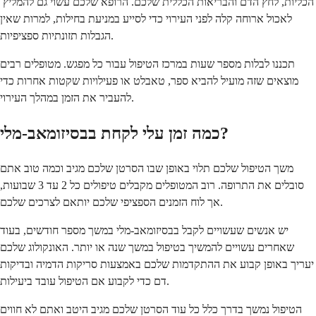
הכליות, לחץ הדם והבריאות הכללית שלכם. הרופא שלכם עשוי גם להמליץ ​​
לאכול ארוחה קלה לפני העירוי כדי לסייע במניעת בחילות, למרות שאין
הגבלות תזונתיות ספציפיות.
תכננו לבלות מספר שעות במרכז הטיפול עבור כל מפגש. מטופלים רבים
מוצאים שזה מועיל להביא ספר, טאבלט או פעילויות שקטות אחרות כדי
להעביר את הזמן במהלך העירוי.
כמה זמן עלי לקחת בבסיזומאב-מלי?
משך הטיפול שלכם תלוי באופן שבו הסרטן שלכם מגיב וכמה טוב אתם
סובלים את התרופה. רוב המטופלים מקבלים טיפולים כל 2 עד 3 שבועות,
אך לוח הזמנים הספציפי שלכם יותאם לצרכים שלכם.
יש אנשים שעשויים לקבל בבסיזומאב-מלי במשך מספר חודשים, בעוד
שאחרים עשויים להמשיך בטיפול במשך שנה או יותר. האונקולוג שלכם
יעריך באופן קבוע את ההתקדמות שלכם באמצעות סריקות הדמיה ובדיקות
דם כדי לקבוע אם הטיפול עובד ביעילות.
הטיפול נמשך בדרך כלל כל עוד הסרטן שלכם מגיב היטב ואתם לא חווים