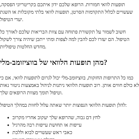
תופעות לוואי חמורות. הרופא שלכם ידון איתכם בקריטריוני הפסקה,
שעשויים לכלול התקדמות הסרטן, תופעות לוואי בלתי מקובלות או השגת
יעדי הטיפול.
חשוב לשמור על תקשורת פתוחה עם צוות הבריאות שלכם לאורך כל
הטיפול. הם יעזרו לכם להבין למה לצפות ומתי ייתכן שיהיה צורך לשקול
מחדש החלטות טיפוליות.
מהן תופעות הלוואי של בווציזומב-מלי?
כמו כל התרופות החזקות, בווציזומב-מלי יכול לגרום לתופעות לוואי, אם כי
לא כולם חווים אותן. רוב תופעות הלוואי ניתנות לניהול באמצעות ניטור נאות
וטיפול תומך מצוות הרופאים שלך.
להלן תופעות הלוואי הנפוצות יותר שאתה עלול לחוות במהלך הטיפול:
לחץ דם גבוה, שהרופא שלך יעקוב אחריו מקרוב
עייפות או תחושת עייפות רבה מהרגיל
כאבי ראש שעשויים לבוא וללכת