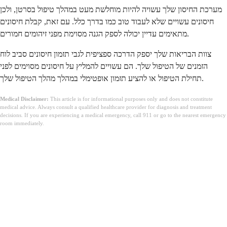
מערכת החיסון שלך עשויה להיות מוחלשת מעט במהלך טיפול בסרטן, ולכן
חיסונים עשויים שלא לעבוד טוב כמו בדרך כלל. עם זאת, קבלת חיסונים
מתאימים עדיין יכולה לספק הגנה מסוימת מפני זיהומים חמורים.
צוות הבריאות שלך יספק הדרכה ספציפית לגבי תזמון חיסונים סביב לוח
הזמנים של הטיפול שלך. הם עשויים להמליץ על חיסונים מסוימים לפני
תחילת הטיפול או להציע תזמון אופטימלי במהלך מהלך הטיפול שלך.
Medical Disclaimer:
This article is for informational purposes only and does not constitute
medical advice. Always consult a qualified healthcare provider for diagnosis and treatment
decisions. If you are experiencing a medical emergency, call 911 or go to the nearest emergency
room immediately.