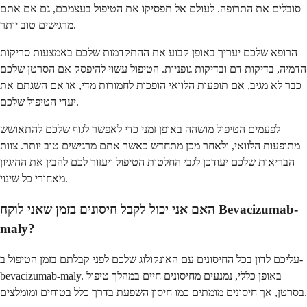
סובלים את התרופה. לעולם אל תפסיקו את הטיפול בעצמכם, גם אם אתם
מרגישים טוב יותר.
הרופא שלכם יעריך באופן קבוע את ההתקדמות שלכם באמצעות סריקות
הדמיה, בדיקות דם ובדיקות גופניות. הטיפול עשוי להיפסק אם הסרטן שלכם
כבר לא מגיב, אם תופעות הלוואי הופכות לחמורות מדי, או אם השגתם את
יעדי הטיפול שלכם.
לפעמים הטיפול מושהה באופן זמני כדי לאפשר לגוף שלכם להתאושש
מתופעות הלוואי, ולאחר מכן מתחדש כאשר אתם מרגישים טוב יותר. צוות
הבריאות שלכם יעודכן לגבי החלטות הטיפול ויעזור לכם להבין את ההיגיון
מאחורי כל שינוי.
האם אני יכול לקבל חיסונים בזמן שאני לוקח Bevacizumab-
maly?
עליכם לדון בכל החיסונים עם האונקולוג שלכם לפני קבלתם בזמן הטיפול ב-
bevacizumab-maly. באופן כללי, נמנעים מחיסונים חיים במהלך טיפול
בסרטן, אך חיסונים מומתים כמו חיסון השפעת בדרך כלל בטוחים ומומלצים.