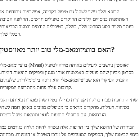
הרופא שלך עשוי לשקול גם טיפול בקרינה, אפשרויות ניתוחיות או
השתתפות בניסויים קליניים החוקרים טיפולים חדשים. החלופה הטובה
ביותר תלויה בסוג הסרטן שלך, בשלב, בטיפולים קודמים ובמצב הבריאותי
הכללי שלך.
האם בווציזומאב-מלי טוב יותר מאווסטין?
בווציזומאב-מלי (Mvasi) ואווסטין נחשבים ליעילים באותה מידה לטיפול
בסרטן מכיוון שהם פועלים באמצעות אותו מנגנון ומפיקים תוצאות דומות.
ההבדל העיקרי הוא שבווציזומאב-מלי הוא גרסה ביוסימילרית, שלעתים
קרובות עולה פחות מהתרופה המקורית.
שתי התרופות עברו בדיקות קפדניות כדי להבטיח שהן עומדות באותם תקני
בטיחות ויעילות. מחקרים מראים כי מטופלים מגיבים באופן דומה לשתי
הגרסאות, עם פרופילי תופעות לוואי ותוצאות טיפול דומות.
הבחירה של הרופא שלך בין תרופות אלה עשויה להיות תלויה בגורמים כמו
כיסוי הביטוח שלך, הספקים המועדפים על מרכז הטיפול או הזמינות. מבחינה