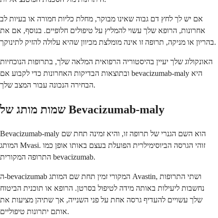
אם יש לך לחץ דם גבוה שאינו מבוקר, מחלת כליות חמורה או בעיות לב
אחרונות, הרופא שלך עשוי להמליץ על טיפולים חלופיים. בנוסף, אם את
בהריון או מניקה, תרופה זו אינה מומלצת מכיוון שהיא עלולה להזיק לתינוקך.
האונקולוג שלך יעיין בהיסטוריה הרפואית המלאה שלך, בתרופות הנוכחיות
ובתוצאות הבדיקות האחרונות כדי לקבוע אם bevacizumab-maly היא
הבחירה הנכונה עבור המצב שלך.
שמות מותג של Bevacizumab-maly
Bevacizumab-maly הוא השם הגנרי של תרופה זו, והיא זמינה תחת שם
המותג Mvasi. זוהי הגרסה הביוסימילרית הפועלת בעצם באותו אופן כמו
התרופה המקורית bevacizumab.
ה-bevacizumab המקורי זמין תחת שם המותג Avastin, ושתי התרופות
נחשבות ליעילות באותה מידה לטיפול בסרטן. הרופא או תוכנית הביטוח
שלך עשויים להעדיף גרסה אחת על פני השנייה, אך שתיהן מציעות את
אותם יתרונות טיפוליים.