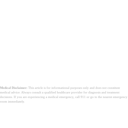
הפרשה כבדה:
אם ההפרשה החומה כבדה, מלווה בקרישי דם, או
נמשכת יותר מכמה ימים.
כאב חזק:
אם ההפרשה מלווה בכאב חזק באזור הבטן התחתונה או
האגן.
תסמינים נוספים:
אם מופיעים תסמינים כמו חום, צמרמורות, או ריח
חריג של ההפרשה.
שינוי בדפוס:
אם ההפרשה החומה משתנה לפתע או אינה תואמת את
הדפוס הרגיל שלכם.
חשש להריון:
אם אתם מנסות להרות או חוששות מהריון, חשוב
לבדוק את הסיבה להפרשה.
לסיכום,
Medical Disclaimer:
This article is for informational purposes only and does not constitute
medical advice. Always consult a qualified healthcare provider for diagnosis and treatment
decisions. If you are experiencing a medical emergency, call 911 or go to the nearest emergency
room immediately.