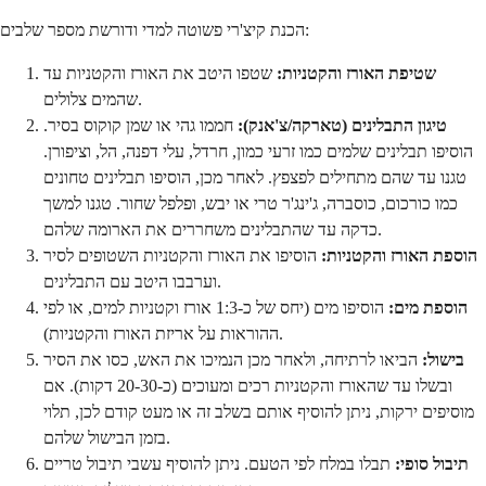
הכנת קיצ'רי פשוטה למדי ודורשת מספר שלבים:
שטיפת האורז והקטניות:
שטפו היטב את האורז והקטניות עד
שהמים צלולים.
טיגון התבלינים (טארקה/צ'אנק):
חממו גהי או שמן קוקוס בסיר.
הוסיפו תבלינים שלמים כמו זרעי כמון, חרדל, עלי דפנה, הל, וציפורן.
טגנו עד שהם מתחילים לפצפץ. לאחר מכן, הוסיפו תבלינים טחונים
כמו כורכום, כוסברה, ג'ינג'ר טרי או יבש, ופלפל שחור. טגנו למשך
כדקה עד שהתבלינים משחררים את הארומה שלהם.
הוספת האורז והקטניות:
הוסיפו את האורז והקטניות השטופים לסיר
וערבבו היטב עם התבלינים.
הוספת מים:
הוסיפו מים (יחס של כ-1:3 אורז וקטניות למים, או לפי
ההוראות על אריזת האורז והקטניות).
בישול:
הביאו לרתיחה, ולאחר מכן הנמיכו את האש, כסו את הסיר
ובשלו עד שהאורז והקטניות רכים ומעוכים (כ-20-30 דקות). אם
מוסיפים ירקות, ניתן להוסיף אותם בשלב זה או מעט קודם לכן, תלוי
בזמן הבישול שלהם.
תיבול סופי:
תבלו במלח לפי הטעם. ניתן להוסיף עשבי תיבול טריים