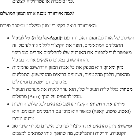
כמו כוסברה או פטרוזיליה קצוצים.
למה איורוודה מכנה אותו המזון המושלם?
האיורוודה רואה בקיצ'רי "מזון מושלם" ממספר סיבות:
השילוב של אורז לבן ומונג דאל, יחד עם
קל לעיכול (קל על ה-Agni):
התבלינים המתאימים, הופך את הקיצ'רי לקל מאוד לעיכול. זה
מאפשר לגוף להפנות את האנרגיה שלו לתהליכים אחרים כמו ריפוי
והתחדשות, במקום להשקיע אותה בעיכול.
מזין ומאוזן:
הוא מספק את כל אבות המזון הדרושים: פחמימות
מהאורז, חלבון מהקטניות, ושומנים בריאים מהגהי/שמן. התבלינים
מוסיפים גם ויטמינים ומינרלים.
מטהר:
בגלל קלות העיכול שלו, הוא עוזר לנקות את מערכת העיכול
מרעלים (Ama) מבלי להעמיס על הגוף.
מרגיע את הדושות:
הקיצ'רי נחשב למתאים לכל שלוש הדושות
(ואטה, פיטה, קאפה) כאשר הוא מוכן עם התבלינים הנכונים. הוא
מרגיע ומרכז.
גמישות:
ניתן להתאים את הקיצ'רי לצרכים אישיים על ידי שינוי סוג
הקטניות, הירקות והתבלינים, מה שהופך אותו למתאים למצבים