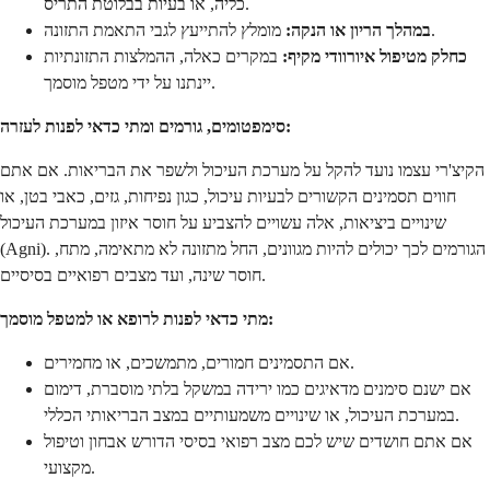
כליה, או בעיות בבלוטת התריס.
מומלץ להתייעץ לגבי התאמת התזונה.
במהלך הריון או הנקה:
כחלק מטיפול איורוודי מקיף:
במקרים כאלה, ההמלצות התזונתיות
יינתנו על ידי מטפל מוסמך.
סימפטומים, גורמים ומתי כדאי לפנות לעזרה:
הקיצ'רי עצמו נועד להקל על מערכת העיכול ולשפר את הבריאות. אם אתם
חווים תסמינים הקשורים לבעיות עיכול, כגון נפיחות, גזים, כאבי בטן, או
שינויים ביציאות, אלה עשויים להצביע על חוסר איזון במערכת העיכול
(Agni). הגורמים לכך יכולים להיות מגוונים, החל מתזונה לא מתאימה, מתח,
חוסר שינה, ועד מצבים רפואיים בסיסיים.
מתי כדאי לפנות לרופא או למטפל מוסמך:
אם התסמינים חמורים, מתמשכים, או מחמירים.
אם ישנם סימנים מדאיגים כמו ירידה במשקל בלתי מוסברת, דימום
במערכת העיכול, או שינויים משמעותיים במצב הבריאותי הכללי.
אם אתם חושדים שיש לכם מצב רפואי בסיסי הדורש אבחון וטיפול
מקצועי.