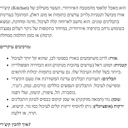
קיצ'רי (Kitchari) הוא מאכל קלאסי מהמטבח האיורוודי, העשוי משילוב של
אורז מבושל וקטניות (לרוב עדשים כתומות או מונג דאל), המתובל בעדינות
בתבלינים שונים. הוא נחשב לארוחה קלה לעיכול, מזינה ומחזקת, ונמצא
בשימוש נרחב בתרפיה איורוודית, במיוחד בתקופות של ניקוי רעלים (פנצ'ה
קרמה) או בזמן החלמה ממחלה.
מרכיבים עיקריים:
לרוב משתמשים באורז בסמטי לבן, שהוא קל יותר לעיכול.
אורז:
קטניות:
המונג דאל (עדשים צהובות מנוקות) הוא הבחירה הפופולרית
ביותר בשל קלות העיכול שלו. גם עדשים כתומות יכולות להתאים.
תבלינים:
תערובת תבלינים עדינה המשדרגת את טעם הקיצ'רי
ומסייעת לעיכול. התבלינים הנפוצים כוללים: כורכום, כמון, ג'ינג'ר,
כוסברה, הל, ציפורן, קינמון, ועלי דפנה.
גהי (חמאה מזוקקת) או שמן קוקוס כבסיס לטיגון התבלינים.
שומן:
ירקות (אופציונלי):
ניתן להוסיף ירקות קלים לעיכול כמו גזר, קישוא,
תרד, או דלעת.
איך להכין קיצ'רי?