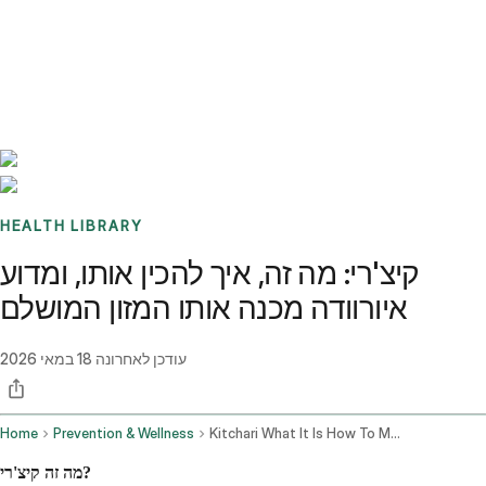
Benchmarks
Stories
FAQ
Sign up / Log in
HEALTH LIBRARY
קיצ'רי: מה זה, איך להכין אותו, ומדוע
איורוודה מכנה אותו המזון המושלם
עודכן לאחרונה
18 במאי 2026
Home
Prevention & Wellness
Kitchari What It Is How To Make It And Why Ayurveda Calls It The Perfect Food
מה זה קיצ'רי?