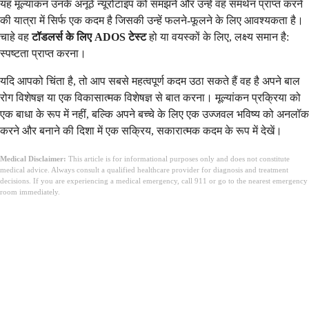
यह मूल्यांकन उनके अनूठे न्यूरोटाइप को समझने और उन्हें वह समर्थन प्राप्त करने
की यात्रा में सिर्फ एक कदम है जिसकी उन्हें फलने-फूलने के लिए आवश्यकता है।
चाहे वह
टॉडलर्स के लिए ADOS टेस्ट
हो या वयस्कों के लिए, लक्ष्य समान है:
स्पष्टता प्राप्त करना।
यदि आपको चिंता है, तो आप सबसे महत्वपूर्ण कदम उठा सकते हैं वह है अपने बाल
रोग विशेषज्ञ या एक विकासात्मक विशेषज्ञ से बात करना। मूल्यांकन प्रक्रिया को
एक बाधा के रूप में नहीं, बल्कि अपने बच्चे के लिए एक उज्जवल भविष्य को अनलॉक
करने और बनाने की दिशा में एक सक्रिय, सकारात्मक कदम के रूप में देखें।
Medical Disclaimer:
This article is for informational purposes only and does not constitute
medical advice. Always consult a qualified healthcare provider for diagnosis and treatment
decisions. If you are experiencing a medical emergency, call 911 or go to the nearest emergency
room immediately.