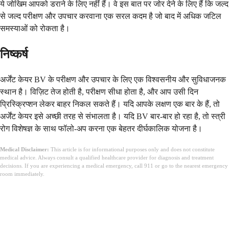
ये जोखिम आपको डराने के लिए नहीं हैं। वे इस बात पर जोर देने के लिए हैं कि जल्द
से जल्द परीक्षण और उपचार करवाना एक सरल कदम है जो बाद में अधिक जटिल
समस्याओं को रोकता है।
निष्कर्ष
अर्जेंट केयर BV के परीक्षण और उपचार के लिए एक विश्वसनीय और सुविधाजनक
स्थान है। विज़िट तेज होती है, परीक्षण सीधा होता है, और आप उसी दिन
प्रिस्क्रिप्शन लेकर बाहर निकल सकते हैं। यदि आपके लक्षण एक बार के हैं, तो
अर्जेंट केयर इसे अच्छी तरह से संभालता है। यदि BV बार-बार हो रहा है, तो स्त्री
रोग विशेषज्ञ के साथ फॉलो-अप करना एक बेहतर दीर्घकालिक योजना है।
Medical Disclaimer:
This article is for informational purposes only and does not constitute
medical advice. Always consult a qualified healthcare provider for diagnosis and treatment
decisions. If you are experiencing a medical emergency, call 911 or go to the nearest emergency
room immediately.