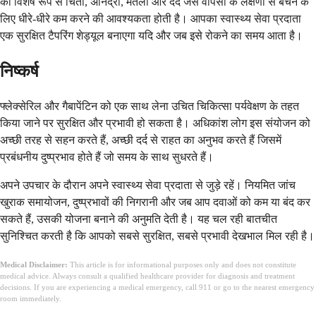
को विशेष रूप से चिंता, अनिद्रा, मतली और दर्द जैसे वापसी के लक्षणों से बचने के
लिए धीरे-धीरे कम करने की आवश्यकता होती है। आपका स्वास्थ्य सेवा प्रदाता
एक सुरक्षित टैपरिंग शेड्यूल बनाएगा यदि और जब इसे रोकने का समय आता है।
निष्कर्ष
फ्लेक्सेरिल और गैबापेंटिन को एक साथ लेना उचित चिकित्सा पर्यवेक्षण के तहत
किया जाने पर सुरक्षित और प्रभावी हो सकता है। अधिकांश लोग इस संयोजन को
अच्छी तरह से सहन करते हैं, अच्छी दर्द से राहत का अनुभव करते हैं जिसमें
प्रबंधनीय दुष्प्रभाव होते हैं जो समय के साथ सुधरते हैं।
अपने उपचार के दौरान अपने स्वास्थ्य सेवा प्रदाता से जुड़े रहें। नियमित जांच
खुराक समायोजन, दुष्प्रभावों की निगरानी और जब आप दवाओं को कम या बंद कर
सकते हैं, उसकी योजना बनाने की अनुमति देती है। यह चल रही बातचीत
सुनिश्चित करती है कि आपको सबसे सुरक्षित, सबसे प्रभावी देखभाल मिल रही है।
Medical Disclaimer:
This article is for informational purposes only and does not constitute
medical advice. Always consult a qualified healthcare provider for diagnosis and treatment
decisions. If you are experiencing a medical emergency, call 911 or go to the nearest emergency
room immediately.