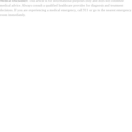
Medical Disclaimer:
This article is for informational purposes only and does not constitute
medical advice. Always consult a qualified healthcare provider for diagnosis and treatment
decisions. If you are experiencing a medical emergency, call 911 or go to the nearest emergency
room immediately.