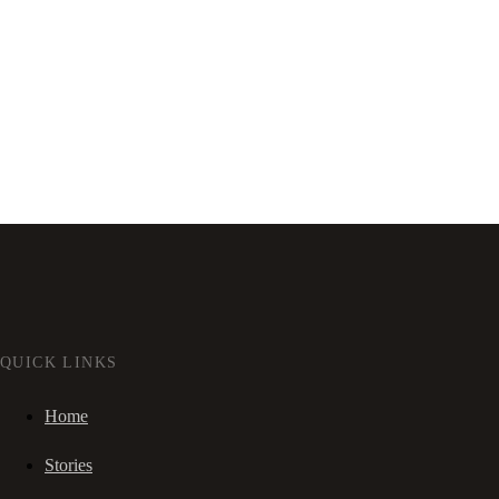
QUICK LINKS
Home
Stories