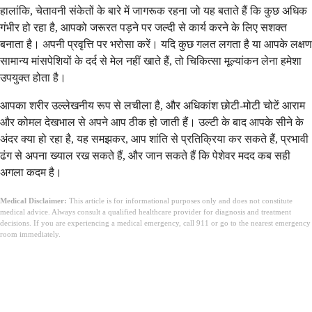
हालांकि, चेतावनी संकेतों के बारे में जागरूक रहना जो यह बताते हैं कि कुछ अधिक
गंभीर हो रहा है, आपको जरूरत पड़ने पर जल्दी से कार्य करने के लिए सशक्त
बनाता है। अपनी प्रवृत्ति पर भरोसा करें। यदि कुछ गलत लगता है या आपके लक्षण
सामान्य मांसपेशियों के दर्द से मेल नहीं खाते हैं, तो चिकित्सा मूल्यांकन लेना हमेशा
उपयुक्त होता है।
आपका शरीर उल्लेखनीय रूप से लचीला है, और अधिकांश छोटी-मोटी चोटें आराम
और कोमल देखभाल से अपने आप ठीक हो जाती हैं। उल्टी के बाद आपके सीने के
अंदर क्या हो रहा है, यह समझकर, आप शांति से प्रतिक्रिया कर सकते हैं, प्रभावी
ढंग से अपना ख्याल रख सकते हैं, और जान सकते हैं कि पेशेवर मदद कब सही
अगला कदम है।
Medical Disclaimer:
This article is for informational purposes only and does not constitute
medical advice. Always consult a qualified healthcare provider for diagnosis and treatment
decisions. If you are experiencing a medical emergency, call 911 or go to the nearest emergency
room immediately.