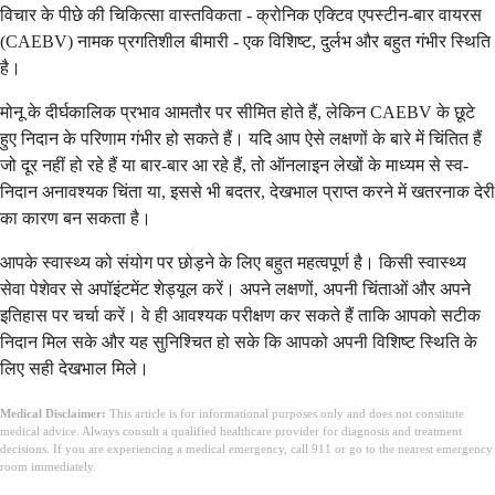
विचार के पीछे की चिकित्सा वास्तविकता - क्रोनिक एक्टिव एपस्टीन-बार वायरस
(CAEBV) नामक प्रगतिशील बीमारी - एक विशिष्ट, दुर्लभ और बहुत गंभीर स्थिति
है।
मोनू के दीर्घकालिक प्रभाव आमतौर पर सीमित होते हैं, लेकिन CAEBV के छूटे
हुए निदान के परिणाम गंभीर हो सकते हैं। यदि आप ऐसे लक्षणों के बारे में चिंतित हैं
जो दूर नहीं हो रहे हैं या बार-बार आ रहे हैं, तो ऑनलाइन लेखों के माध्यम से स्व-
निदान अनावश्यक चिंता या, इससे भी बदतर, देखभाल प्राप्त करने में खतरनाक देरी
का कारण बन सकता है।
आपके स्वास्थ्य को संयोग पर छोड़ने के लिए बहुत महत्वपूर्ण है। किसी स्वास्थ्य
सेवा पेशेवर से अपॉइंटमेंट शेड्यूल करें। अपने लक्षणों, अपनी चिंताओं और अपने
इतिहास पर चर्चा करें। वे ही आवश्यक परीक्षण कर सकते हैं ताकि आपको सटीक
निदान मिल सके और यह सुनिश्चित हो सके कि आपको अपनी विशिष्ट स्थिति के
लिए सही देखभाल मिले।
Medical Disclaimer:
This article is for informational purposes only and does not constitute
medical advice. Always consult a qualified healthcare provider for diagnosis and treatment
decisions. If you are experiencing a medical emergency, call 911 or go to the nearest emergency
room immediately.