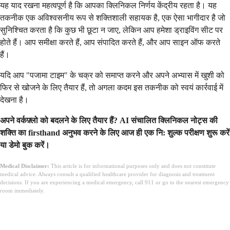
यह याद रखना महत्वपूर्ण है कि आपका क्लिनिकल निर्णय केंद्रीय रहता है। यह
तकनीक एक अविश्वसनीय रूप से शक्तिशाली सहायक है, एक ऐसा भागीदार है जो
सुनिश्चित करता है कि कुछ भी छूटा न जाए, लेकिन आप हमेशा ड्राइविंग सीट पर
होते हैं। आप समीक्षा करते हैं, आप संपादित करते हैं, और आप साइन ऑफ करते
हैं।
यदि आप "पजामा टाइम" के चक्र को समाप्त करने और अपने अभ्यास में खुशी को
फिर से खोजने के लिए तैयार हैं, तो अगला कदम इस तकनीक को स्वयं कार्रवाई में
देखना है।
अपने वर्कफ़्लो को बदलने के लिए तैयार हैं? AI संचालित क्लिनिकल नोट्स की
शक्ति का firsthand अनुभव करने के लिए आज ही एक नि: शुल्क परीक्षण शुरू करें
या डेमो बुक करें।
Medical Disclaimer:
This article is for informational purposes only and does not constitute
medical advice. Always consult a qualified healthcare provider for diagnosis and treatment
decisions. If you are experiencing a medical emergency, call 911 or go to the nearest emergency
room immediately.