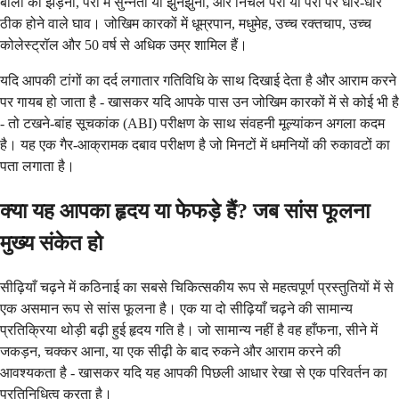
बालों का झड़ना, पैरों में सुन्नता या झुनझुनी, और निचले पैरों या पैरों पर धीरे-धीरे
ठीक होने वाले घाव। जोखिम कारकों में धूम्रपान, मधुमेह, उच्च रक्तचाप, उच्च
कोलेस्ट्रॉल और 50 वर्ष से अधिक उम्र शामिल हैं।
यदि आपकी टांगों का दर्द लगातार गतिविधि के साथ दिखाई देता है और आराम करने
पर गायब हो जाता है - खासकर यदि आपके पास उन जोखिम कारकों में से कोई भी है
- तो टखने-बांह सूचकांक (ABI) परीक्षण के साथ संवहनी मूल्यांकन अगला कदम
है। यह एक गैर-आक्रामक दबाव परीक्षण है जो मिनटों में धमनियों की रुकावटों का
पता लगाता है।
क्या यह आपका हृदय या फेफड़े हैं? जब सांस फूलना
मुख्य संकेत हो
सीढ़ियाँ चढ़ने में कठिनाई का सबसे चिकित्सकीय रूप से महत्वपूर्ण प्रस्तुतियों में से
एक असमान रूप से सांस फूलना है। एक या दो सीढ़ियाँ चढ़ने की सामान्य
प्रतिक्रिया थोड़ी बढ़ी हुई हृदय गति है। जो सामान्य नहीं है वह हाँफना, सीने में
जकड़न, चक्कर आना, या एक सीढ़ी के बाद रुकने और आराम करने की
आवश्यकता है - खासकर यदि यह आपकी पिछली आधार रेखा से एक परिवर्तन का
प्रतिनिधित्व करता है।