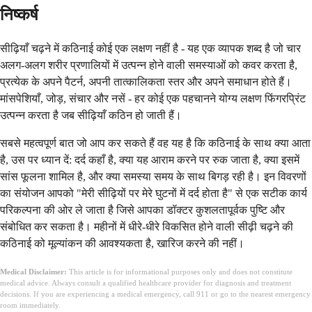
निष्कर्ष
सीढ़ियाँ चढ़ने में कठिनाई कोई एक लक्षण नहीं है - यह एक व्यापक शब्द है जो चार
अलग-अलग शरीर प्रणालियों में उत्पन्न होने वाली समस्याओं को कवर करता है,
प्रत्येक के अपने पैटर्न, अपनी तात्कालिकता स्तर और अपने समाधान होते हैं।
मांसपेशियाँ, जोड़, संचार और नसें - हर कोई एक पहचानने योग्य लक्षण फिंगरप्रिंट
उत्पन्न करता है जब सीढ़ियाँ कठिन हो जाती हैं।
सबसे महत्वपूर्ण बात जो आप कर सकते हैं वह यह है कि कठिनाई के साथ क्या आता
है, उस पर ध्यान दें: दर्द कहाँ है, क्या यह आराम करने पर रुक जाता है, क्या इसमें
सांस फूलना शामिल है, और क्या समस्या समय के साथ बिगड़ रही है। इन विवरणों
का संयोजन आपको "मेरी सीढ़ियों पर मेरे घुटनों में दर्द होता है" से एक सटीक कार्य
परिकल्पना की ओर ले जाता है जिसे आपका डॉक्टर कुशलतापूर्वक पुष्टि और
संबोधित कर सकता है। महीनों में धीरे-धीरे विकसित होने वाली सीढ़ी चढ़ने की
कठिनाई को मूल्यांकन की आवश्यकता है, खारिज करने की नहीं।
Medical Disclaimer:
This article is for informational purposes only and does not constitute
medical advice. Always consult a qualified healthcare provider for diagnosis and treatment
decisions. If you are experiencing a medical emergency, call 911 or go to the nearest emergency
room immediately.