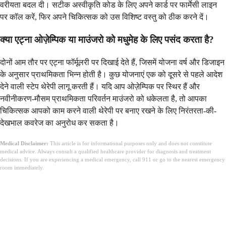
वरीयता बदल दी। सटीक अस्वीकृति कोड के लिए अपने कार्ड पर फार्मेसी लाइन
पर कॉल करें, फिर अपने चिकित्सक को उस विशिष्ट वस्तु को ठीक करने दें।
क्या एट्ना ओज़ेम्पिक या माउंजरो को मधुमेह के लिए पसंद करता है?
दोनों आम तौर पर एट्ना फॉर्मूलरी पर दिखाई देते हैं, जिसमें योजना वर्ष और डिजाइन
के अनुसार प्राथमिकता भिन्न होती है। कुछ योजनाएं एक को दूसरे से पहले आदेश
देने वाली स्टेप थेरेपी लागू करती हैं। यदि आप ओज़ेम्पिक पर स्थिर हैं और
नवीनीकरण-मौसम प्राथमिकता परिवर्तन माउंजरो को धकेलता है, तो आपका
चिकित्सक आपको काम करने वाली थेरेपी पर बनाए रखने के लिए निरंतरता-की-
देखभाल कवरेज का अनुरोध कर सकता है।
Medical Disclaimer:
This article is for informational purposes only and does not constitute
medical advice. Always consult a qualified healthcare provider for diagnosis and treatment
decisions. If you are experiencing a medical emergency, call 911 or go to the nearest emergency
room immediately.