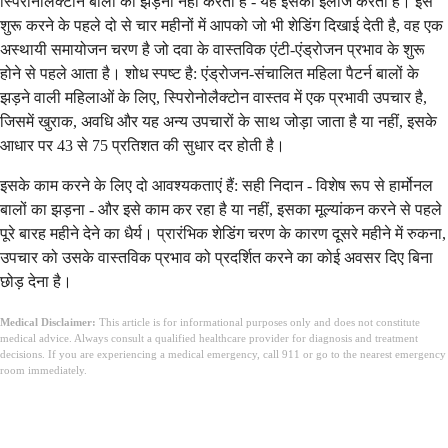
स्पिरोनोलैक्टोन बालों का झड़ना नहीं करता है - यह इसका इलाज करता है। इसे
शुरू करने के पहले दो से चार महीनों में आपको जो भी शेडिंग दिखाई देती है, वह एक
अस्थायी समायोजन चरण है जो दवा के वास्तविक एंटी-एंड्रोजन प्रभाव के शुरू
होने से पहले आता है। शोध स्पष्ट है: एंड्रोजन-संचालित महिला पैटर्न बालों के
झड़ने वाली महिलाओं के लिए, स्पिरोनोलैक्टोन वास्तव में एक प्रभावी उपचार है,
जिसमें खुराक, अवधि और यह अन्य उपचारों के साथ जोड़ा जाता है या नहीं, इसके
आधार पर 43 से 75 प्रतिशत की सुधार दर होती है।
इसके काम करने के लिए दो आवश्यकताएं हैं: सही निदान - विशेष रूप से हार्मोनल
बालों का झड़ना - और इसे काम कर रहा है या नहीं, इसका मूल्यांकन करने से पहले
पूरे बारह महीने देने का धैर्य। प्रारंभिक शेडिंग चरण के कारण दूसरे महीने में रुकना,
उपचार को उसके वास्तविक प्रभाव को प्रदर्शित करने का कोई अवसर दिए बिना
छोड़ देना है।
Medical Disclaimer:
This article is for informational purposes only and does not constitute
medical advice. Always consult a qualified healthcare provider for diagnosis and treatment
decisions. If you are experiencing a medical emergency, call 911 or go to the nearest emergency
room immediately.