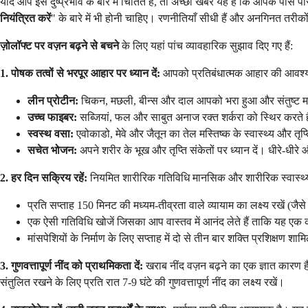
यदि आप इस दुष्प्रभाव के बारे में चिंतित हैं, तो अच्छी खबर यह है कि आपके पास प
नियंत्रित करें
" के बारे में भी होनी चाहिए। रणनीतियाँ सीधी हैं और अनगिनत तरीक
ज़ोलॉफ्ट पर वज़न बढ़ने से बचने
के लिए यहां पांच व्यावहारिक सुझाव दिए गए हैं:
1. पोषक तत्वों से भरपूर आहार पर ध्यान दें:
आपको प्रतिबंधात्मक आहार की आवश्यकता 
लीन प्रोटीन:
चिकन, मछली, बीन्स और दाल आपको भरा हुआ और संतुष्ट महस
उच्च फाइबर:
सब्जियां, फल और साबुत अनाज रक्त शर्करा को स्थिर करते ह
स्वस्थ वसा:
एवोकाडो, मेवे और जैतून का तेल मस्तिष्क के स्वास्थ्य और तृप्
सचेत भोजन:
अपने शरीर के भूख और तृप्ति संकेतों पर ध्यान दें। धीरे-धी
2. हर दिन सक्रिय रहें:
नियमित शारीरिक गतिविधि मानसिक और शारीरिक स्वास्थ्य 
प्रति सप्ताह 150 मिनट की मध्यम-तीव्रता वाले व्यायाम का लक्ष्य रखें (
एक ऐसी गतिविधि खोजें जिसका आप वास्तव में आनंद लेते हैं ताकि यह एक
मांसपेशियों के निर्माण के लिए सप्ताह में दो से तीन बार शक्ति प्रशिक्षण श
3. गुणवत्तापूर्ण नींद को प्राथमिकता दें:
खराब नींद वज़न बढ़ने का एक ज्ञात कारण है। य
संतुलित रखने के लिए प्रति रात 7-9 घंटे की गुणवत्तापूर्ण नींद का लक्ष्य रखें।