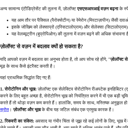
अन्य सामान्य एंटीडिप्रेसेंट की तुलना में, ज़ोलॉफ्ट
एसएसआरआई वज़न बढ़ना
के स्प
यह आम तौर पर पैक्सिल (पैरोक्सेटीन) या रेमेरोन (मिरटाज़ापीन) जैसी दवाओ
इसके जोखिम को लेक्साप्रो (एस्सिटालोप्राम) और सेलेक्सा (सिटालोप्र
यह वेलब्यूट्रीन (बुप्रोपिओन) की तुलना में वज़न बढ़ने की अधिक संभावना है
ज़ोलॉफ्ट से वज़न में बदलाव क्यों हो सकता है?
यदि आपको वज़न में बदलाव का अनुभव होता है, तो आप सोच रहे होंगे, "
ज़ोलॉफ्ट स
मूड के साथ कैसे इंटरैक्ट करती है।
यहां प्राथमिक सिद्धांत दिए गए हैं:
1. सेरोटोनिन और भूख:
ज़ोलॉफ्ट एक सेलेक्टिव सेरोटोनिन रीअपटेक इनहिबिटर (एस
करने के लिए बहुत अच्छा है, सेरोटोनिन भूख को नियंत्रित करने में भी एक बड़ी भ
करते हैं तो थोड़ा वज़न कम करते हैं। हालांकि, समय के साथ, मस्तिष्क अनुकूल हो जा
स्रोत
।
ज़ोलॉफ्ट और भूख
के बीच यह जटिल संबंध एक प्रमुख कारक है।
2. रिकवरी का संकेत:
अवसाद या गंभीर चिंता से जूझ रहे कई लोगों के लिए, भूख 
लेने लगते हैं। आपकी भूख लौट आती है, आप खाने में अधिक आनंद पाते हैं, और प