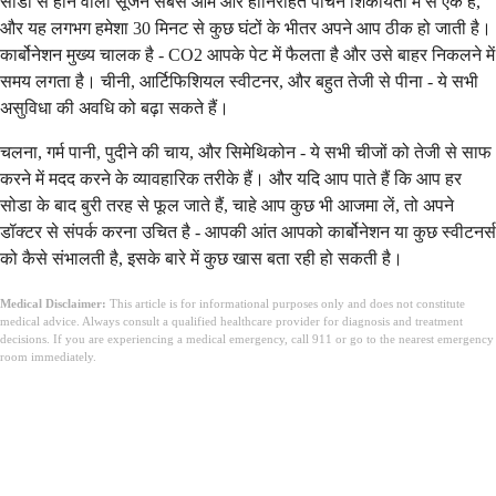
सोडा से होने वाली सूजन सबसे आम और हानिरहित पाचन शिकायतों में से एक है,
और यह लगभग हमेशा 30 मिनट से कुछ घंटों के भीतर अपने आप ठीक हो जाती है।
कार्बोनेशन मुख्य चालक है - CO2 आपके पेट में फैलता है और उसे बाहर निकलने में
समय लगता है। चीनी, आर्टिफिशियल स्वीटनर, और बहुत तेजी से पीना - ये सभी
असुविधा की अवधि को बढ़ा सकते हैं।
चलना, गर्म पानी, पुदीने की चाय, और सिमेथिकोन - ये सभी चीजों को तेजी से साफ
करने में मदद करने के व्यावहारिक तरीके हैं। और यदि आप पाते हैं कि आप हर
सोडा के बाद बुरी तरह से फूल जाते हैं, चाहे आप कुछ भी आजमा लें, तो अपने
डॉक्टर से संपर्क करना उचित है - आपकी आंत आपको कार्बोनेशन या कुछ स्वीटनर्स
को कैसे संभालती है, इसके बारे में कुछ खास बता रही हो सकती है।
Medical Disclaimer:
This article is for informational purposes only and does not constitute
medical advice. Always consult a qualified healthcare provider for diagnosis and treatment
decisions. If you are experiencing a medical emergency, call 911 or go to the nearest emergency
room immediately.