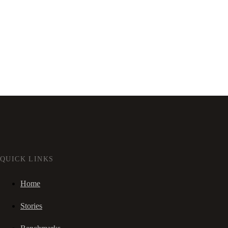
QUICK LINKS
Home
Stories