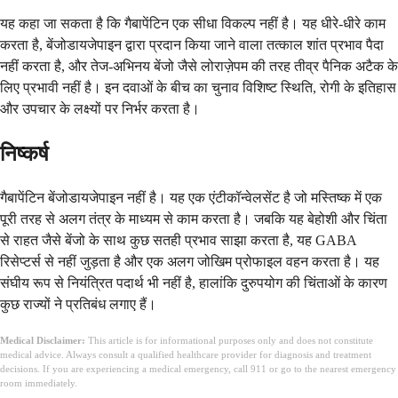
यह कहा जा सकता है कि गैबापेंटिन एक सीधा विकल्प नहीं है। यह धीरे-धीरे काम
करता है, बेंजोडायजेपाइन द्वारा प्रदान किया जाने वाला तत्काल शांत प्रभाव पैदा
नहीं करता है, और तेज-अभिनय बेंजो जैसे लोराज़ेपम की तरह तीव्र पैनिक अटैक के
लिए प्रभावी नहीं है। इन दवाओं के बीच का चुनाव विशिष्ट स्थिति, रोगी के इतिहास
और उपचार के लक्ष्यों पर निर्भर करता है।
निष्कर्ष
गैबापेंटिन बेंजोडायजेपाइन नहीं है। यह एक एंटीकॉन्वेलसेंट है जो मस्तिष्क में एक
पूरी तरह से अलग तंत्र के माध्यम से काम करता है। जबकि यह बेहोशी और चिंता
से राहत जैसे बेंजो के साथ कुछ सतही प्रभाव साझा करता है, यह GABA
रिसेप्टर्स से नहीं जुड़ता है और एक अलग जोखिम प्रोफाइल वहन करता है। यह
संघीय रूप से नियंत्रित पदार्थ भी नहीं है, हालांकि दुरुपयोग की चिंताओं के कारण
कुछ राज्यों ने प्रतिबंध लगाए हैं।
Medical Disclaimer:
This article is for informational purposes only and does not constitute
medical advice. Always consult a qualified healthcare provider for diagnosis and treatment
decisions. If you are experiencing a medical emergency, call 911 or go to the nearest emergency
room immediately.