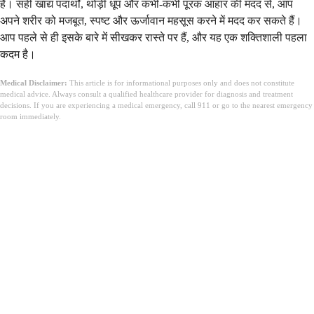
है। सही खाद्य पदार्थों, थोड़ी धूप और कभी-कभी पूरक आहार की मदद से, आप
अपने शरीर को मजबूत, स्पष्ट और ऊर्जावान महसूस करने में मदद कर सकते हैं।
आप पहले से ही इसके बारे में सीखकर रास्ते पर हैं, और यह एक शक्तिशाली पहला
कदम है।
Medical Disclaimer:
This article is for informational purposes only and does not constitute
medical advice. Always consult a qualified healthcare provider for diagnosis and treatment
decisions. If you are experiencing a medical emergency, call 911 or go to the nearest emergency
room immediately.