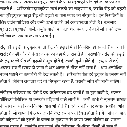
सामान्य रूप से अस्वस्थ महसूस करने के साथ महत्वपूर्ण पीठ दर्द का कारण बन
सकते हैं। ऑस्टियोमाइलाइटिस स्वयं हड्डी का संक्रमण है, जबकि रीढ़ की हड्डी
का एपिड्यूरल फोड़ा रीढ़ की हड्डी के पास मवाद का संग्रह है। इन स्थितियों के
लिए एंटीबायोटिक्स और कभी-कभी सर्जरी की आवश्यकता होती है। कमजोर
प्रतिरक्षा प्रणाली वाले, मधुमेह वाले, या अंतःशिरा दवाएं लेने वाले लोगों को उच्च
जोखिम का सामना करना पड़ता है।
रीढ़ की हड्डी के ट्यूमर या तो रीढ़ की हड्डी में ही विकसित हो सकते हैं या आपके
शरीर में कहीं और से कैंसर के कारण वहां फैल सकते हैं। प्राथमिक रीढ़ की हड्डी
के ट्यूमर जो रीढ़ की हड्डी में शुरू होते हैं, काफी दुर्लभ होते हैं। ट्यूमर से दर्द
अक्सर रात में खराब हो जाता है और आराम से ठीक नहीं होता है। आप अनपेक्षित
वजन घटाने या कमजोरी भी देख सकते हैं। अधिकांश पीठ दर्द ट्यूमर के कारण नहीं
होता है, लेकिन लगातार दर्द जो बिगड़ता रहता है, उसकी जांच की जानी चाहिए।
संपीड़न फ्रैक्चर तब होते हैं जब कशेरुरुका ढह जाती है या टूट जाती है, अक्सर
ऑस्टियोपोरोसिस या कमजोर हड्डियों वाले लोगों में। कभी-कभी ये न्यूनतम आघात
के साथ या यहां तक कि अनायास भी होते हैं। दर्द आमतौर पर अचानक और गंभीर
होता है, जो आपकी पीठ पर एक विशिष्ट स्थान पर स्थित होता है। मेनोपॉज के बाद
की महिलाओं को हड्डी के घनत्व के नुकसान के कारण उच्च जोखिम का सामना
करना पड़ता है, हालांकि कुछ दवाएं और चिकित्सा स्थितियां किसी भी उम्र में