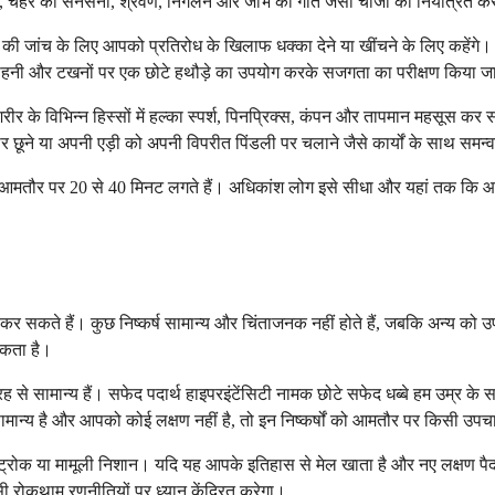
 चेहरे की सनसनी, श्रवण, निगलने और जीभ की गति जैसी चीजों को नियंत्रित कर
त की जांच के लिए आपको प्रतिरोध के खिलाफ धक्का देने या खींचने के लिए कहें
ं, कोहनी और टखनों पर एक छोटे हथौड़े का उपयोग करके सजगता का परीक्षण किया 
 के विभिन्न हिस्सों में हल्का स्पर्श, पिनप्रिक्स, कंपन और तापमान महसूस कर सक
ार छूने या अपनी एड़ी को अपनी विपरीत पिंडली पर चलाने जैसे कार्यों के साथ सम
 आमतौर पर 20 से 40 मिनट लगते हैं। अधिकांश लोग इसे सीधा और यहां तक कि आश्वस्त
सकते हैं। कुछ निष्कर्ष सामान्य और चिंताजनक नहीं होते हैं, जबकि अन्य को उपच
सकता है।
े सामान्य हैं। सफेद पदार्थ हाइपरइंटेंसिटी नामक छोटे सफेद धब्बे हम उम्र के स
 सामान्य है और आपको कोई लक्षण नहीं है, तो इन निष्कर्षों को आमतौर पर किसी उप
्ट्रोक या मामूली निशान। यदि यह आपके इतिहास से मेल खाता है और नए लक्षण पैदा न
ी रोकथाम रणनीतियों पर ध्यान केंद्रित करेगा।