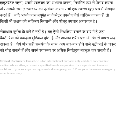
हाइड्रेटेड रहना, अच्छी स्वच्छता का अभ्यास करना, नियमित रूप से पेशाब करना
और आपके समग्र स्वास्थ्य का प्रबंधन करना सभी एक स्वस्थ मूत्र पथ में योगदान
करते हैं। यदि आपके पास मधुमेह या कैथेटर उपयोग जैसे जोखिम कारक हैं, तो
किसी भी लक्षण की सक्रिय निगरानी और शीघ्र उपचार आवश्यक है।
रोकथाम पूर्णता के बारे में नहीं है। यह ऐसी स्थितियां बनाने के बारे में है जहां
बैक्टीरिया को पकड़ना मुश्किल होता है और आपका शरीर प्रभावी ढंग से वापस लड़
सकता है। धैर्य और सही समर्थन के साथ, आप बार-बार होने वाले यूटीआई के चक्र
को तोड़ सकते हैं और अपने स्वास्थ्य पर अधिक नियंत्रण महसूस कर सकते हैं।
Medical Disclaimer:
This article is for informational purposes only and does not constitute
medical advice. Always consult a qualified healthcare provider for diagnosis and treatment
decisions. If you are experiencing a medical emergency, call 911 or go to the nearest emergency
room immediately.