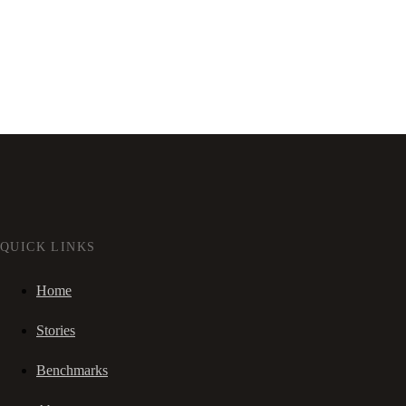
QUICK LINKS
Home
Stories
Benchmarks