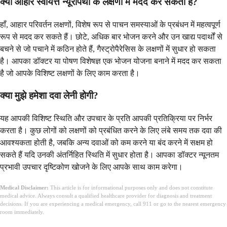
क्या आहार स्वायत्त न्यूरोपैथी के लक्षणों में मदद कर सकता है?
हाँ, आहार परिवर्तन लक्षणों, विशेष रूप से पाचन समस्याओं के प्रबंधन में महत्वपूर्ण
रूप से मदद कर सकते हैं। छोटे, अधिक बार भोजन करने और उन खाद्य पदार्थों से
बचने से जो पचाने में कठिन होते हैं, गैस्ट्रोपैरेसिस के लक्षणों में सुधार हो सकता
है। आपका डॉक्टर या पोषण विशेषज्ञ एक भोजन योजना बनाने में मदद कर सकता
है जो आपके विशिष्ट लक्षणों के लिए काम करता है।
क्या मुझे हमेशा दवा लेनी होगी?
यह आपकी विशिष्ट स्थिति और उपचार के प्रति आपकी प्रतिक्रिया पर निर्भर
करता है। कुछ लोगों को लक्षणों को प्रबंधित करने के लिए लंबे समय तक दवा की
आवश्यकता होती है, जबकि अन्य दवाओं को कम करने या बंद करने में सक्षम हो
सकते हैं यदि उनकी अंतर्निहित स्थिति में सुधार होता है। आपका डॉक्टर न्यूनतम
प्रभावी उपचार दृष्टिकोण खोजने के लिए आपके साथ काम करेगा।
Medical Disclaimer:
This article is for informational purposes only and does not constitute
medical advice. Always consult a qualified healthcare provider for diagnosis and treatment
decisions. If you are experiencing a medical emergency, call 911 or go to the nearest emergency
room immediately.