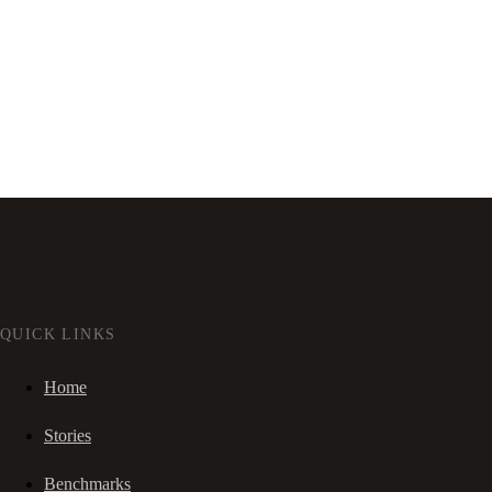
QUICK LINKS
Home
Stories
Benchmarks