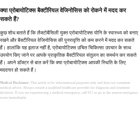
क्या प्रोबायोटिक्स बैक्टीरियल वेजिनोसिस को रोकने में मदद कर
सकते हैं?
कुछ शोध बताते हैं कि लैक्टोबैसिली युक्त प्रोबायोटिक्स योनि के स्वास्थ्य को बनाए
रखने और बैक्टीरियल वेजिनोसिस की पुनरावृत्ति को कम करने में मदद कर सकते
हैं। हालांकि यह इलाज नहीं है, प्रोबायोटिक्स उचित चिकित्सा उपचार के साथ
उपयोग किए जाने पर आपके प्राकृतिक बैक्टीरियल संतुलन का समर्थन कर सकते
हैं। अपने डॉक्टर से बात करें कि क्या प्रोबायोटिक्स आपकी स्थिति के लिए
मददगार हो सकते हैं।
Medical Disclaimer:
This article is for informational purposes only and does not constitute
medical advice. Always consult a qualified healthcare provider for diagnosis and treatment
decisions. If you are experiencing a medical emergency, call 911 or go to the nearest emergency
room immediately.