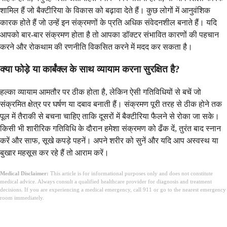
शामिल हैं जो बैक्टीरिया के विकास को बढ़ावा देते हैं। कुछ लोगों में आनुवंशिक
कारक होते हैं जो उन्हें इन संक्रमणों के प्रति अधिक संवेदनशील बनाते हैं। यदि
आपको बार-बार संक्रमण होता है तो आपका डॉक्टर संभावित कारणों की पहचान
करने और रोकथाम की रणनीति विकसित करने में मदद कर सकता है।
क्या फोड़े या कार्बंक्ल के साथ व्यायाम करना सुरक्षित है?
हल्का व्यायाम आमतौर पर ठीक होता है, लेकिन ऐसी गतिविधियों से बचें जो
संक्रमित क्षेत्र पर घर्षण या दबाव बनाती हैं। संक्रमण पूरी तरह से ठीक होने तक
पूल में तैराकी से बचना चाहिए ताकि दूसरों में बैक्टीरिया फैलने से रोका जा सके।
किसी भी शारीरिक गतिविधि के दौरान हमेशा संक्रमण को ढँक दें, तुरंत बाद स्नान
करें और साफ, सूखे कपड़े पहनें। अपने शरीर को सुनें और यदि आप अस्वस्थ या
बुखार महसूस कर रहे हैं तो आराम करें।
Medical Disclaimer:
This article is for informational purposes only and does not constitute
medical advice. Always consult a qualified healthcare provider for diagnosis and treatment
decisions. If you are experiencing a medical emergency, call 911 or go to the nearest emergency
room immediately.