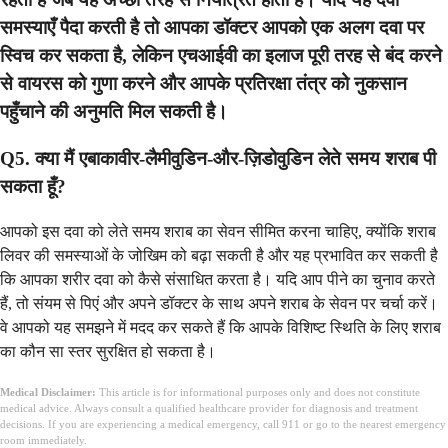
समस्याएँ पैदा करती है तो आपका डॉक्टर आपको एक अलग दवा पर
स्विच कर सकता है, लेकिन एचआईवी का इलाज पूरी तरह से बंद करने
से वायरस को गुणा करने और आपके प्रतिरक्षा तंत्र को नुकसान
पहुँचाने की अनुमति मिल सकती है।
Q5. क्या मैं एबाकावीर-लैमीवुडिन-और-ज़िडोवुडिन लेते समय शराब पी
सकता हूँ?
आपको इस दवा को लेते समय शराब का सेवन सीमित करना चाहिए, क्योंकि शराब
लिवर की समस्याओं के जोखिम को बढ़ा सकती है और यह प्रभावित कर सकती है
कि आपका शरीर दवा को कैसे संसाधित करता है। यदि आप पीने का चुनाव करते
हैं, तो संयम से पिएं और अपने डॉक्टर के साथ अपने शराब के सेवन पर चर्चा करें।
वे आपको यह समझने में मदद कर सकते हैं कि आपके विशिष्ट स्थिति के लिए शराब
का कौन सा स्तर सुरक्षित हो सकता है।
Medical Disclaimer:
This article is for informational purposes only and does not constitute
medical advice. Always consult a qualified healthcare provider for diagnosis and treatment
decisions. If you are experiencing a medical emergency, call 911 or go to the nearest emergency
room immediately.