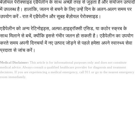
बेंज़ोयल पेरोक्साइड एडैपेलीन के साथ अच्छी तरह से जुड़ता है और संयोजन उत्पादों
में उपलब्ध है। हालांकि, जलन से बचने के लिए उन्हें दिन के अलग-अलग समय पर
उपयोग करें - रात में एडैपेलीन और सुबह बेंज़ोयल पेरोक्साइड।
एडैपेलीन को अन्य रेटिनोइड्स, अल्फा-हाइड्रॉक्सी एसिड, या कठोर स्क्रब के
साथ मिलाने से बचें, क्योंकि इससे गंभीर जलन हो सकती है। एडैपेलीन का उपयोग
करते समय अपनी दिनचर्या में नए उत्पाद जोड़ने से पहले हमेशा अपने स्वास्थ्य सेवा
प्रदाता से जांच करें।
Medical Disclaimer:
This article is for informational purposes only and does not constitute
medical advice. Always consult a qualified healthcare provider for diagnosis and treatment
decisions. If you are experiencing a medical emergency, call 911 or go to the nearest emergency
room immediately.